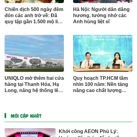
Chiến dịch 500 ngày đêm
Hà Nội: Người dân dâng
đón các anh trở về: Đã
hương, tưởng nhớ các
quy tập gần 1.500 mộ liệt
Anh hùng liệt sĩ
sĩ
UNIQLO mở thêm hai cửa
Quy hoạch TP.HCM tầm
hàng tại Thanh Hóa, Hạ
nhìn 100 năm: Nền tảng
Long, nâng hệ thống lên
nâng cao chất lượng
34 điểm bán trên toàn
sống người dân
quốc
MỚI CẬP NHẬT
Khởi công AEON Phủ Lý: