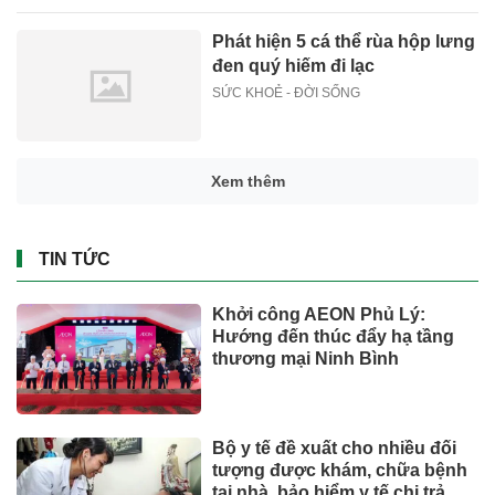
Phát hiện 5 cá thể rùa hộp lưng
đen quý hiếm đi lạc
SỨC KHOẺ - ĐỜI SỐNG
Xem thêm
TIN TỨC
Khởi công AEON Phủ Lý:
Hướng đến thúc đẩy hạ tầng
thương mại Ninh Bình
Bộ y tế đề xuất cho nhiều đối
tượng được khám, chữa bệnh
tại nhà, bảo hiểm y tế chi trả