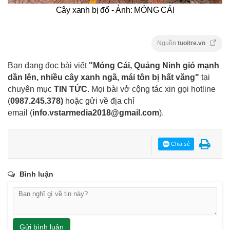
Cây xanh bị đổ - Ảnh: MÓNG CÁI
Nguồn
tuoitre.vn
Bạn đang đọc bài viết
"Móng Cái, Quảng Ninh gió mạnh
dần lên, nhiều cây xanh ngã, mái tôn bị hất văng"
tại
chuyên mục
TIN TỨC
. Mọi bài vở cộng tác xin gọi hotline
(
0987.245.378
)
hoặc gửi về địa chỉ
email
(
info.vstarmedia2018@gmail.com
).
Chia sẻ
Bình luận
Gửi bình luận