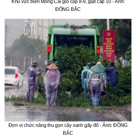
Khu vực biển Móng Cái gió cấp 8-9, giật cấp 10 - Ảnh:
ĐÔNG BẮC
Đơn vị chức năng thu gọn cây xanh gãy đổ - Ảnh: ĐÔNG
BẮC