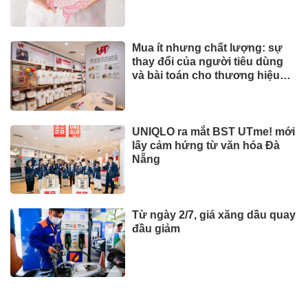
Mua ít nhưng chất lượng: sự
thay đổi của người tiêu dùng
và bài toán cho thương hiệu
quốc tế
UNIQLO ra mắt BST UTme! mới
lấy cảm hứng từ văn hóa Đà
Nẵng
Từ ngày 2/7, giá xăng dầu quay
đầu giảm