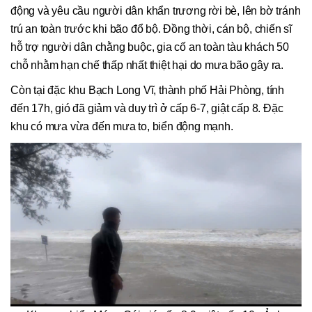
động và yêu cầu người dân khẩn trương rời bè, lên bờ tránh
trú an toàn trước khi bão đổ bộ. Đồng thời, cán bộ, chiến sĩ
hỗ trợ người dân chằng buộc, gia cố an toàn tàu khách 50
chỗ nhằm hạn chế thấp nhất thiệt hại do mưa bão gây ra.
Còn tại đặc khu Bạch Long Vĩ, thành phố Hải Phòng, tính
đến 17h, gió đã giảm và duy trì ở cấp 6-7, giật cấp 8. Đặc
khu có mưa vừa đến mưa to, biển động mạnh.