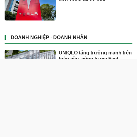
DOANH NGHIỆP - DOANH NHÂN
UNIQLO tăng trưởng mạnh trên
toàn cầu, công ty mẹ Fast
Retailing nâng mục tiêu doanh
thu và lợi nhuận năm 2026
Lộ diện khối tài sản trị giá gần
12.000 tỷ do con trai và con gái
ông Nguyễn Đức Thụy nắm
giữ tại một công ty sắp lên sàn
Một Gen Z giàu hơn cả ông
Trương Gia Bình, Bùi Thành