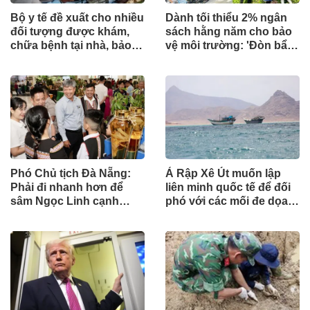
Bộ y tế đề xuất cho nhiều
Dành tối thiểu 2% ngân
đối tượng được khám,
sách hằng năm cho bảo
chữa bệnh tại nhà, bảo
vệ môi trường: 'Đòn bẩy'
hiểm y tế chi trả
tài chính công và bước
ngoặt quản trị hiện đại
Phó Chủ tịch Đà Nẵng:
Ả Rập Xê Út muốn lập
Phải đi nhanh hơn để
liên minh quốc tế để đối
sâm Ngọc Linh cạnh
phó với các mối đe dọa
tranh với thế giới
từ lực lượng Houthi