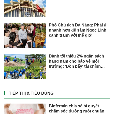
Phó Chủ tịch Đà Nẵng: Phải đi
nhanh hơn để sâm Ngọc Linh
cạnh tranh với thế giới
Dành tối thiểu 2% ngân sách
hằng năm cho bảo vệ môi
trường: 'Đòn bẩy' tài chính
công và bước ngoặt quản trị
hiện đại
TIẾP THỊ & TIÊU DÙNG
Biofermin chia sẻ bí quyết
chăm sóc đường ruột chuẩn