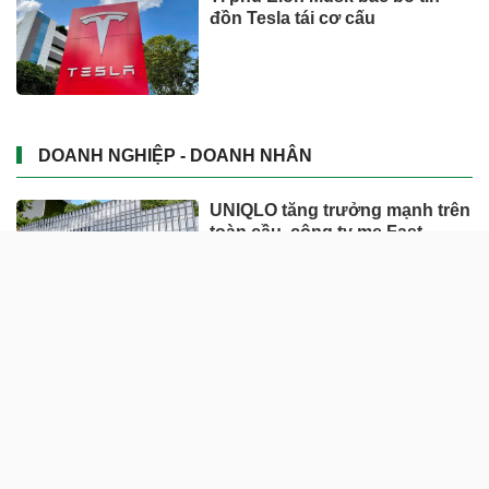
đồn Tesla tái cơ cấu
DOANH NGHIỆP - DOANH NHÂN
UNIQLO tăng trưởng mạnh trên
toàn cầu, công ty mẹ Fast
Retailing nâng mục tiêu doanh
thu và lợi nhuận năm 2026
Lộ diện khối tài sản trị giá gần
12.000 tỷ do con trai và con gái
ông Nguyễn Đức Thụy nắm
giữ tại một công ty sắp lên sàn
Một Gen Z giàu hơn cả ông