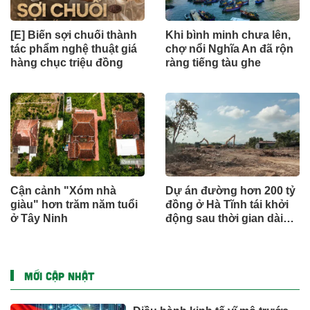
[E] Biến sợi chuối thành
Khi bình minh chưa lên,
tác phẩm nghệ thuật giá
chợ nổi Nghĩa An đã rộn
hàng chục triệu đồng
ràng tiếng tàu ghe
Cận cảnh "Xóm nhà
Dự án đường hơn 200 tỷ
giàu" hơn trăm năm tuổi
đồng ở Hà Tĩnh tái khởi
ở Tây Ninh
động sau thời gian dài
đình trệ
MỚI CẬP NHẬT