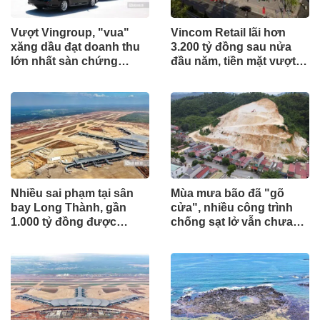
Vượt Vingroup, "vua"
Vincom Retail lãi hơn
xăng dầu đạt doanh thu
3.200 tỷ đồng sau nửa
lớn nhất sàn chứng
đầu năm, tiền mặt vượt
khoán
5.700 tỷ đồng
Nhiều sai phạm tại sân
Mùa mưa bão đã "gõ
bay Long Thành, gần
cửa", nhiều công trình
1.000 tỷ đồng được
chống sạt lở vẫn chưa
mang gửi lấy lãi
hoàn thành