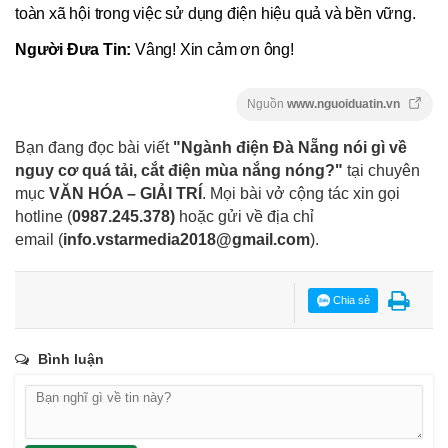
toàn xã hội trong việc sử dụng điện hiệu quả và bền vững.
Người Đưa Tin:
Vâng! Xin cảm ơn ông!
Nguồn
www.nguoiduatin.vn
Bạn đang đọc bài viết
"Ngành điện Đà Nẵng nói gì về
nguy cơ quá tải, cắt điện mùa nắng nóng?"
tại chuyên
mục
VĂN HÓA – GIẢI TRÍ
. Mọi bài vở cộng tác xin gọi
hotline (
0987.245.378
)
hoặc gửi về địa chỉ
email
(
info.vstarmedia2018@gmail.com
).
Chia sẻ
Bình luận