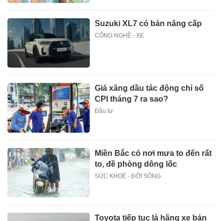
Suzuki XL7 có bản nâng cấp
CÔNG NGHỆ - XE
Giá xăng dầu tác động chỉ số
CPI tháng 7 ra sao?
Đầu tư
Miền Bắc có nơi mưa to đến rất
to, đề phòng dông lốc
SỨC KHOẺ - ĐỜI SỐNG
Toyota tiếp tục là hãng xe bán