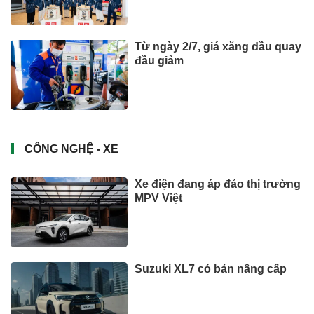
Từ ngày 2/7, giá xăng dầu quay
đầu giảm
CÔNG NGHỆ - XE
Xe điện đang áp đảo thị trường
MPV Việt
Suzuki XL7 có bản nâng cấp