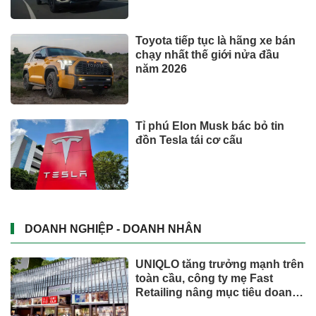
Toyota tiếp tục là hãng xe bán
chạy nhất thế giới nửa đầu
năm 2026
Tỉ phú Elon Musk bác bỏ tin
đồn Tesla tái cơ cấu
DOANH NGHIỆP - DOANH NHÂN
UNIQLO tăng trưởng mạnh trên
toàn cầu, công ty mẹ Fast
Retailing nâng mục tiêu doanh
thu và lợi nhuận năm 2026