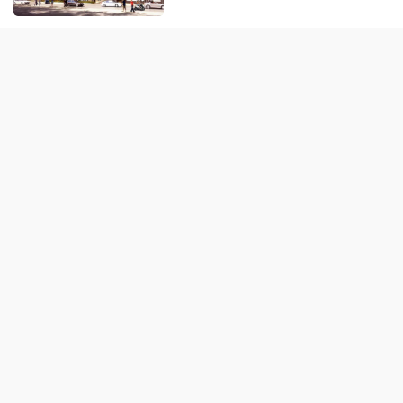
Lộ diện khối tài sản trị giá gần
12.000 tỷ do con trai và con gái
ông Nguyễn Đức Thụy nắm
giữ tại một công ty sắp lên sàn
Một Gen Z giàu hơn cả ông
Trương Gia Bình, Bùi Thành
Nhơn trên sàn chứng khoán
Chân dung nữ đại gia genZ
vừa về làm Trợ lý Tổng Giám
đốc Sacombank: 21 tuổi làm
Tổng Giám đốc doanh nghiệp
hàng không vũ trụ, nắm giữ
khối tài sản hàng nghìn tỷ
VĂN HÓA – GIẢI TRÍ