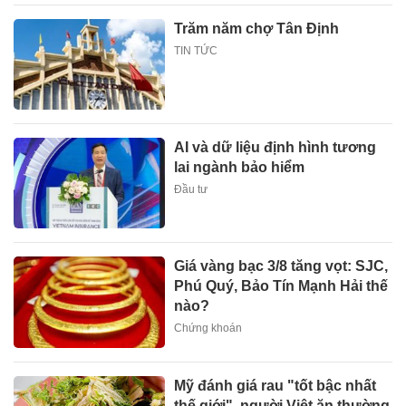
Trăm năm chợ Tân Định
TIN TỨC
AI và dữ liệu định hình tương
lai ngành bảo hiểm
Đầu tư
Giá vàng bạc 3/8 tăng vọt: SJC,
Phú Quý, Bảo Tín Mạnh Hải thế
nào?
Chứng khoán
Mỹ đánh giá rau "tốt bậc nhất
thế giới", người Việt ăn thường