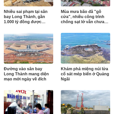
Nhiều sai phạm tại sân
Mùa mưa bão đã "gõ
bay Long Thành, gần
cửa", nhiều công trình
1.000 tỷ đồng được
chống sạt lở vẫn chưa
mang gửi lấy lãi
hoàn thành
Đường vào sân bay
Khám phá miệng núi lửa
Long Thành mang diện
cổ sát mép biển ở Quảng
mạo mới ngày về đích
Ngãi