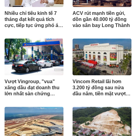
Nhiều chỉ tiêu kinh tế 7
ACV rút mạnh tiền gửi,
tháng đạt kết quả tích
dồn gần 40.000 tỷ đồng
cực, tiếp tục ứng phó áp
vào sân bay Long Thành
lực lạm phát
Vượt Vingroup, "vua"
Vincom Retail lãi hơn
xăng dầu đạt doanh thu
3.200 tỷ đồng sau nửa
lớn nhất sàn chứng
đầu năm, tiền mặt vượt
khoán
5.700 tỷ đồng