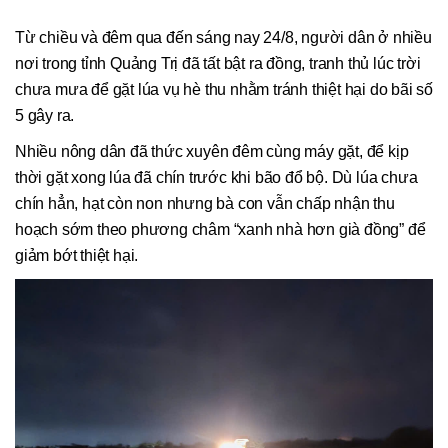
Từ chiều và đêm qua đến sáng nay 24/8, người dân ở nhiều
nơi trong tỉnh Quảng Trị đã tất bật ra đồng, tranh thủ lúc trời
chưa mưa để gặt lúa vụ hè thu nhằm tránh thiệt hại do bãi số
5 gây ra.
Nhiều nông dân đã thức xuyên đêm cùng máy gặt, để kịp
thời gặt xong lúa đã chín trước khi bão đổ bộ. Dù lúa chưa
chín hẳn, hạt còn non nhưng bà con vẫn chấp nhận thu
hoạch sớm theo phương châm “xanh nhà hơn già đồng” để
giảm bớt thiệt hại.