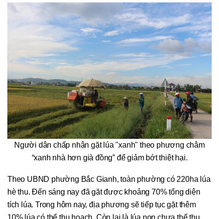
Người dân chấp nhận gặt lúa "xanh" theo phương châm
“xanh nhà hơn già đồng” để giảm bớt thiệt hại.
Theo UBND phường Bắc Gianh, toàn phường có 220ha lúa
hè thu. Đến sáng nay đã gặt được khoảng 70% tổng diện
tích lúa. Trong hôm nay, địa phương sẽ tiếp tục gặt thêm
10% lúa có thể thu hoạch. Còn lại là lúa non chưa thể thu