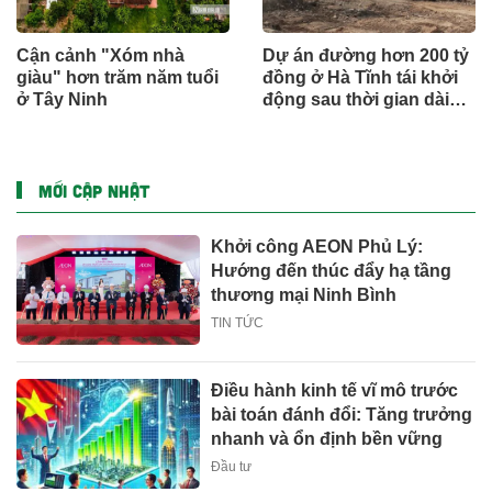
Cận cảnh "Xóm nhà
Dự án đường hơn 200 tỷ
giàu" hơn trăm năm tuổi
đồng ở Hà Tĩnh tái khởi
ở Tây Ninh
động sau thời gian dài
đình trệ
MỚI CẬP NHẬT
Khởi công AEON Phủ Lý:
Hướng đến thúc đẩy hạ tầng
thương mại Ninh Bình
TIN TỨC
Điều hành kinh tế vĩ mô trước
bài toán đánh đổi: Tăng trưởng
nhanh và ổn định bền vững
Đầu tư