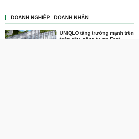
DOANH NGHIỆP - DOANH NHÂN
UNIQLO tăng trưởng mạnh trên
toàn cầu, công ty mẹ Fast
Retailing nâng mục tiêu doanh
thu và lợi nhuận năm 2026
Lộ diện khối tài sản trị giá gần
12.000 tỷ do con trai và con gái
ông Nguyễn Đức Thụy nắm
giữ tại một công ty sắp lên sàn
Một Gen Z giàu hơn cả ông
Trương Gia Bình, Bùi Thành
Nhơn trên sàn chứng khoán