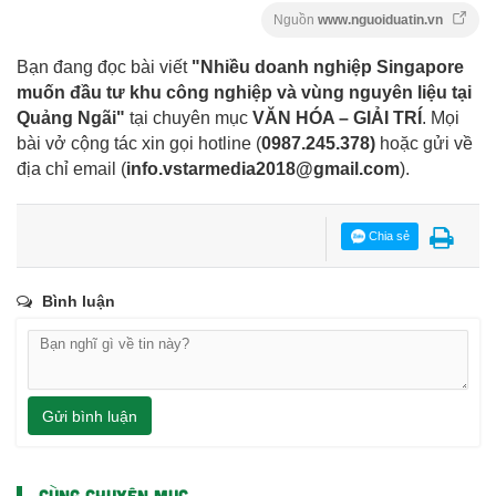
Nguồn
www.nguoiduatin.vn
Bạn đang đọc bài viết
"Nhiều doanh nghiệp Singapore
muốn đầu tư khu công nghiệp và vùng nguyên liệu tại
Quảng Ngãi"
tại chuyên mục
VĂN HÓA – GIẢI TRÍ
. Mọi
bài vở cộng tác xin gọi hotline (
0987.245.378
)
hoặc gửi về
địa chỉ email
(
info.vstarmedia2018@gmail.com
).
Chia sẻ
Bình luận
Gửi bình luận
CÙNG CHUYÊN MỤC