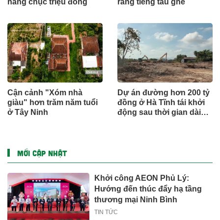
hàng chục triệu đồng
ràng tiếng tàu ghe
Cận cảnh "Xóm nhà
Dự án đường hơn 200 tỷ
giàu" hơn trăm năm tuổi
đồng ở Hà Tĩnh tái khởi
ở Tây Ninh
động sau thời gian dài
đình trệ
MỚI CẬP NHẬT
Khởi công AEON Phủ Lý:
Hướng đến thúc đẩy hạ tầng
thương mại Ninh Bình
TIN TỨC