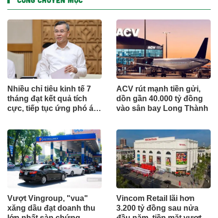
Nhiều chỉ tiêu kinh tế 7
ACV rút mạnh tiền gửi,
tháng đạt kết quả tích
dồn gần 40.000 tỷ đồng
cực, tiếp tục ứng phó áp
vào sân bay Long Thành
lực lạm phát
Vượt Vingroup, "vua"
Vincom Retail lãi hơn
xăng dầu đạt doanh thu
3.200 tỷ đồng sau nửa
lớn nhất sàn chứng
đầu năm, tiền mặt vượt