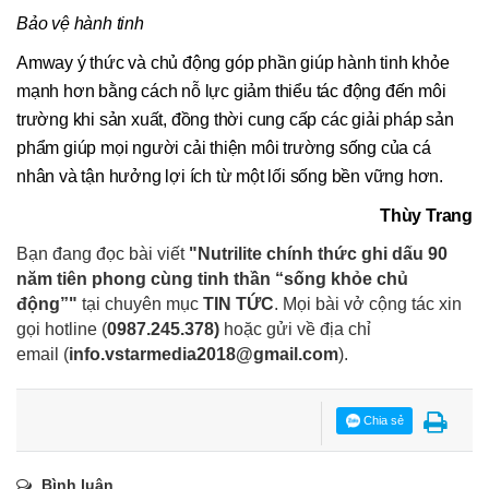
Bảo vệ hành tinh
Amway ý thức và chủ động góp phần giúp hành tinh khỏe
mạnh hơn bằng cách nỗ lực giảm thiểu tác động đến môi
trường khi sản xuất, đồng thời cung cấp các giải pháp sản
phẩm giúp mọi người cải thiện môi trường sống của cá
nhân và tận hưởng lợi ích từ một lối sống bền vững hơn.
Thùy Trang
Bạn đang đọc bài viết
"Nutrilite chính thức ghi dấu 90
năm tiên phong cùng tinh thần “sống khỏe chủ
động”"
tại chuyên mục
TIN TỨC
. Mọi bài vở cộng tác xin
gọi hotline (
0987.245.378
)
hoặc gửi về địa chỉ
email
(
info.vstarmedia2018@gmail.com
).
Chia sẻ
Bình luận