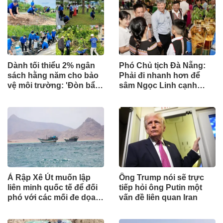
Dành tối thiểu 2% ngân
Phó Chủ tịch Đà Nẵng:
sách hằng năm cho bảo
Phải đi nhanh hơn để
vệ môi trường: 'Đòn bẩy'
sâm Ngọc Linh cạnh
tài chính công và bước
tranh với thế giới
ngoặt quản trị hiện đại
Ả Rập Xê Út muốn lập
Ông Trump nói sẽ trực
liên minh quốc tế để đối
tiếp hỏi ông Putin một
phó với các mối đe dọa
vấn đề liên quan Iran
từ lực lượng Houthi