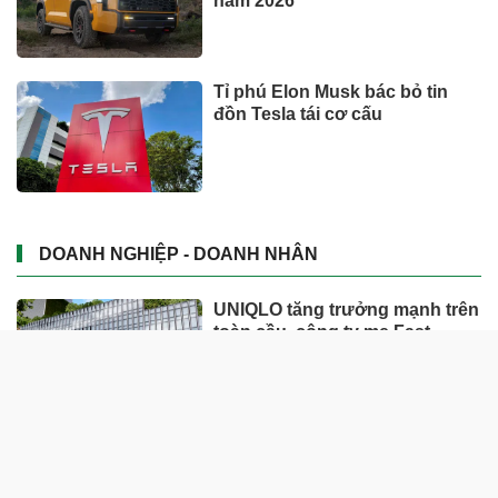
năm 2026
Tỉ phú Elon Musk bác bỏ tin
đồn Tesla tái cơ cấu
DOANH NGHIỆP - DOANH NHÂN
UNIQLO tăng trưởng mạnh trên
toàn cầu, công ty mẹ Fast
Retailing nâng mục tiêu doanh
thu và lợi nhuận năm 2026
Lộ diện khối tài sản trị giá gần
12.000 tỷ do con trai và con gái
ông Nguyễn Đức Thụy nắm