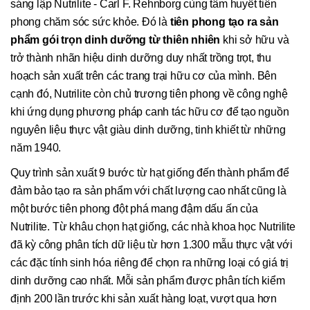
sáng lập Nutrilite - Carl F. Rehnborg cùng tâm huyết tiên
phong chăm sóc sức khỏe. Đó là
tiên phong tạo ra sản
phẩm gói trọn dinh dưỡng từ thiên nhiên
khi sở hữu và
trở thành nhãn hiệu dinh dưỡng duy nhất trồng trọt, thu
hoạch sản xuất trên các trang trại hữu cơ của mình. Bên
cạnh đó, Nutrilite còn chủ trương tiên phong về công nghệ
khi ứng dụng phương pháp canh tác hữu cơ để tạo nguồn
nguyên liệu thực vật giàu dinh dưỡng, tinh khiết từ những
năm 1940.
Quy trình sản xuất 9 bước từ hạt giống đến thành phẩm để
đảm bảo tạo ra sản phẩm với chất lượng cao nhất cũng là
một bước tiên phong đột phá mang đậm dấu ấn của
Nutrilite. Từ khâu chọn hạt giống, các nhà khoa học Nutrilite
đã kỳ công phân tích dữ liệu từ hơn 1.300 mẫu thực vật với
các đặc tính sinh hóa riêng để chọn ra những loại có giá trị
dinh dưỡng cao nhất. Mỗi sản phẩm được phân tích kiểm
định 200 lần trước khi sản xuất hàng loạt, vượt qua hơn