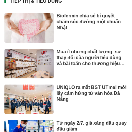
TIẾP THỊ & TIÊU DÙNG
Biofermin chia sẻ bí quyết
chăm sóc đường ruột chuẩn
Nhật
Mua ít nhưng chất lượng: sự
thay đổi của người tiêu dùng
và bài toán cho thương hiệu
quốc tế
UNIQLO ra mắt BST UTme! mới
lấy cảm hứng từ văn hóa Đà
Nẵng
Từ ngày 2/7, giá xăng dầu quay
đầu giảm