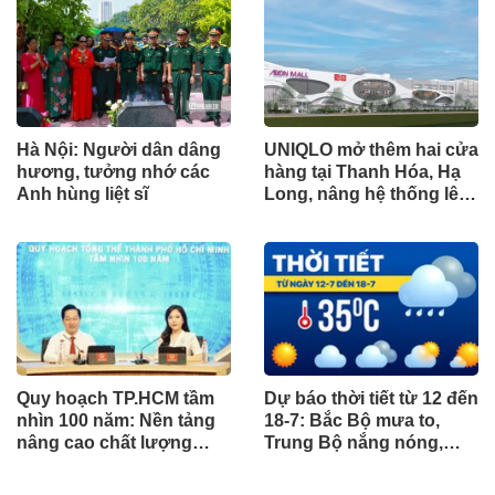
Hà Nội: Người dân dâng
UNIQLO mở thêm hai cửa
hương, tưởng nhớ các
hàng tại Thanh Hóa, Hạ
Anh hùng liệt sĩ
Long, nâng hệ thống lên
34 điểm bán trên toàn
quốc
Quy hoạch TP.HCM tầm
Dự báo thời tiết từ 12 đến
nhìn 100 năm: Nền tảng
18-7: Bắc Bộ mưa to,
nâng cao chất lượng
Trung Bộ nắng nóng,
sống người dân
Nam Bộ mưa chiều