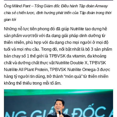
Ông Milind Pant – Tổng Giám đốc Điều hành Tập đoàn Amway
chia sẻ chiến lược, định hướng phát triển của Tập đoàn trong thời
gian tới
Những nỗ lực tiên phong đó đã giúp Nutrilite tạo dựng hệ
sản phẩm vượt trội với đa dạng giải pháp dinh dưỡng từ
thiên nhiên, phù hợp với đa dạng cho mọi người ở mọi độ
tuổi và mọi nhu cầu. Trong đó, nổi bật nhất là bộ 3 sản phẩm
bán chạy số 1 thế giới là TPBVSK đa vitamin, đa khoáng
chất và dưỡng chất thực vật Nutrilite Double X, TPBVSK
Nutrilite All Plant Protein, TPBVSK Nutrilite Omega-3 được
hàng tỷ người tin dùng, trở thành “món quà” từ thiên nhiên
không thể thiếu trong mỗi tổ ấm.