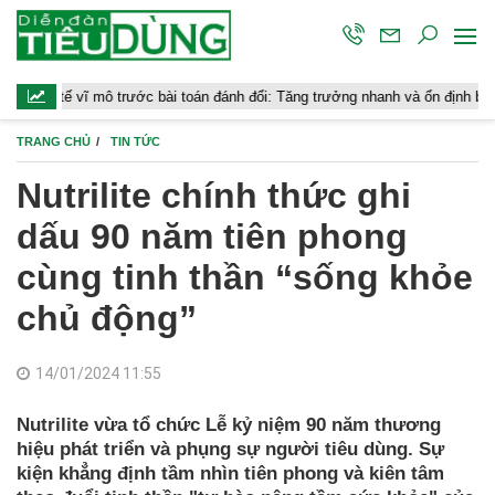
rước bài toán đánh đổi: Tăng trưởng nhanh và ổn định bền vững
Chứ
TRANG CHỦ
TIN TỨC
Nutrilite chính thức ghi
dấu 90 năm tiên phong
cùng tinh thần “sống khỏe
chủ động”
14/01/2024 11:55
Nutrilite vừa tổ chức Lễ kỷ niệm 90 năm thương
hiệu phát triển và phụng sự người tiêu dùng. Sự
kiện khẳng định tầm nhìn tiên phong và kiên tâm