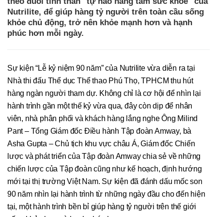
theo đuổi tinh thần "tự hào nâng tầm sức khỏe" của
Nutrilite, để giúp hàng tỷ người trên toàn cầu sống
khỏe chủ động, trở nên khỏe mạnh hơn và hạnh
phúc hơn mỗi ngày.
Sự kiện “Lễ kỷ niệm 90 năm” của Nutrilite vừa diễn ra tại
Nhà thi đấu Thể dục Thể thao Phú Thọ, TPHCM thu hút
hàng ngàn người tham dự. Không chỉ là cơ hội để nhìn lại
hành trình gần một thế kỷ vừa qua, đây còn dịp để nhân
viên, nhà phân phối và khách hàng lắng nghe Ông Milind
Pant – Tổng Giám đốc Điều hành Tập đoàn Amway, bà
Asha Gupta – Chủ tịch khu vực châu Á, Giám đốc Chiến
lược và phát triển của Tập đoàn Amway chia sẻ về những
chiến lược của Tập đoàn cũng như kế hoạch, định hướng
mới tại thị trường Việt Nam. Sự kiện đã đánh dấu mốc son
90 năm nhìn lại hành trình từ những ngày đầu cho đến hiện
tại, một hành trình bền bỉ giúp hàng tỷ người trên thế giới