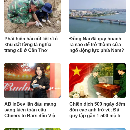
Phát hiện hài cốt liệt sĩ ở
Đồng Nai đã quy hoạch
khu đất từng là nghĩa
ra sao để trở thành cửa
trang cũ ở Cần Thơ
ngõ động lực phía Nam?
AB InBev lần đầu mang
Chiến dịch 500 ngày đêm
sáng kiến toàn cầu
đón các anh trở về: Đã
Cheers to Bars đến Việt
quy tập gần 1.500 mộ liệt
Nam
sĩ