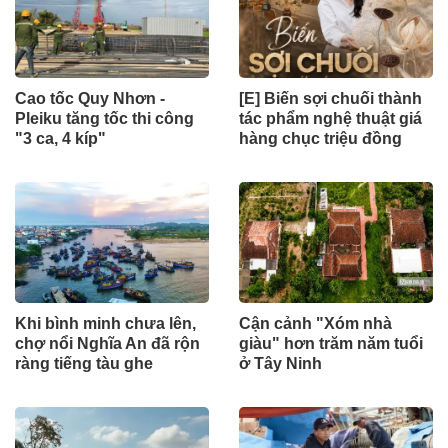
Cao tốc Quy Nhơn -
[E] Biến sợi chuối thành
Pleiku tăng tốc thi công
tác phẩm nghệ thuật giá
"3 ca, 4 kíp"
hàng chục triệu đồng
Khi bình minh chưa lên,
Cận cảnh "Xóm nhà
chợ nổi Nghĩa An đã rộn
giàu" hơn trăm năm tuổi
ràng tiếng tàu ghe
ở Tây Ninh