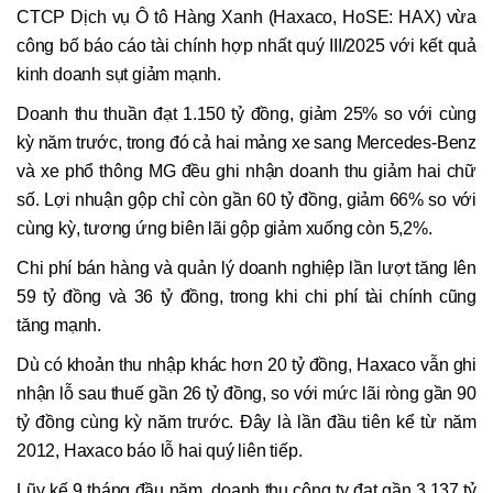
CTCP Dịch vụ Ô tô Hàng Xanh (Haxaco, HoSE: HAX) vừa
công bố báo cáo tài chính hợp nhất quý III/2025 với kết quả
kinh doanh sụt giảm mạnh.
Doanh thu thuần đạt 1.150 tỷ đồng, giảm 25% so với cùng
kỳ năm trước, trong đó cả hai mảng xe sang Mercedes-Benz
và xe phổ thông MG đều ghi nhận doanh thu giảm hai chữ
số. Lợi nhuận gộp chỉ còn gần 60 tỷ đồng, giảm 66% so với
cùng kỳ, tương ứng biên lãi gộp giảm xuống còn 5,2%.
Chi phí bán hàng và quản lý doanh nghiệp lần lượt tăng lên
59 tỷ đồng và 36 tỷ đồng, trong khi chi phí tài chính cũng
tăng mạnh.
Dù có khoản thu nhập khác hơn 20 tỷ đồng, Haxaco vẫn ghi
nhận lỗ sau thuế gần 26 tỷ đồng, so với mức lãi ròng gần 90
tỷ đồng cùng kỳ năm trước. Đây là lần đầu tiên kể từ năm
2012, Haxaco báo lỗ hai quý liên tiếp.
Lũy kế 9 tháng đầu năm, doanh thu công ty đạt gần 3.137 tỷ