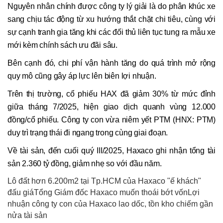
Nguyên nhân chính được công ty lý giải là do phân khúc xe
sang chịu tác động từ xu hướng thắt chặt chi tiêu, cùng với
sự cạnh tranh gia tăng khi các đối thủ liên tục tung ra mẫu xe
mới kèm chính sách ưu đãi sâu.
Bên cạnh đó, chi phí vận hành tăng do quá trình mở rộng
quy mô cũng gây áp lực lên biên lợi nhuận.
Trên thị trường, cổ phiếu HAX đã giảm 30% từ mức đỉnh
giữa tháng 7/2025, hiện giao dịch quanh vùng 12.000
đồng/cổ phiếu. Công ty con vừa niêm yết PTM (HNX: PTM)
duy trì trạng thái đi ngang trong cùng giai đoạn.
Về tài sản, đến cuối quý III/2025, Haxaco ghi nhận tổng tài
sản 2.360 tỷ đồng, giảm nhẹ so với đầu năm.
Lô đất hơn 6.200m2 tại Tp.HCM của Haxaco "ế khách"
đấu giáTổng Giám đốc Haxaco muốn thoái bớt vốnLợi
nhuận công ty con của Haxaco lao dốc, tồn kho chiếm gần
nửa tài sản