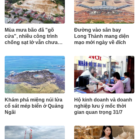
Mùa mưa bão đã "gõ
Đường vào sân bay
cửa", nhiều công trình
Long Thành mang diện
chống sạt lở vẫn chưa
mạo mới ngày về đích
hoàn thành
Khám phá miệng núi lửa
Hộ kinh doanh và doanh
cổ sát mép biển ở Quảng
nghiệp lưu ý mốc thời
Ngãi
gian quan trọng 31/7