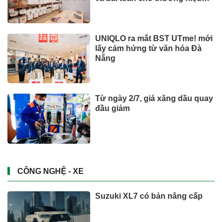
quốc tế
UNIQLO ra mắt BST UTme! mới
lấy cảm hứng từ văn hóa Đà
Nẵng
Từ ngày 2/7, giá xăng dầu quay
đầu giảm
CÔNG NGHỆ - XE
Suzuki XL7 có bản nâng cấp