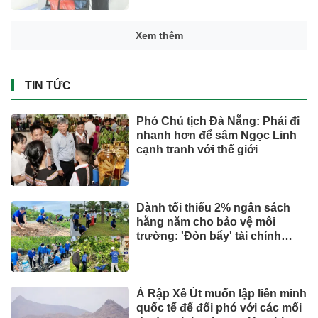
Xem thêm
TIN TỨC
Phó Chủ tịch Đà Nẵng: Phải đi
nhanh hơn để sâm Ngọc Linh
cạnh tranh với thế giới
Dành tối thiểu 2% ngân sách
hằng năm cho bảo vệ môi
trường: 'Đòn bẩy' tài chính
công và bước ngoặt quản trị
hiện đại
Ả Rập Xê Út muốn lập liên minh
quốc tế để đối phó với các mối