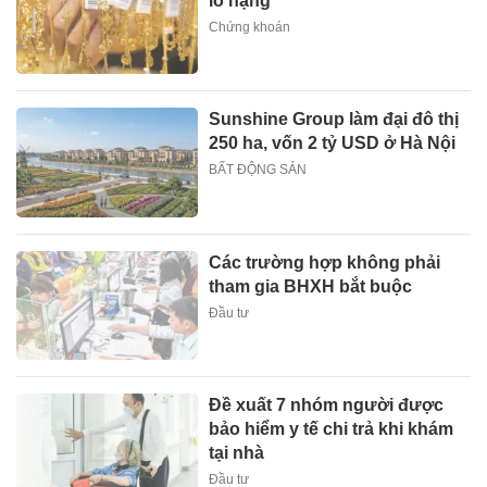
lỗ nặng
Chứng khoán
Sunshine Group làm đại đô thị
250 ha, vốn 2 tỷ USD ở Hà Nội
BẤT ĐỘNG SẢN
Các trường hợp không phải
tham gia BHXH bắt buộc
Đầu tư
Đề xuất 7 nhóm người được
bảo hiểm y tế chi trả khi khám
tại nhà
Đầu tư