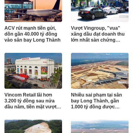
ACV rút mạnh tiền gửi,
Vượt Vingroup, "vua"
dồn gần 40.000 tỷ đồng
xăng dầu đạt doanh thu
vào sân bay Long Thành
lớn nhất sàn chứng
khoán
Vincom Retail lãi hơn
Nhiều sai phạm tại sân
3.200 tỷ đồng sau nửa
bay Long Thành, gần
đầu năm, tiền mặt vượt
1.000 tỷ đồng được
5.700 tỷ đồng
mang gửi lấy lãi