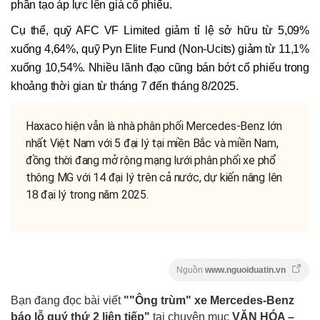
phần tạo áp lực lên giá cổ phiếu.
Cụ thể, quỹ AFC VF Limited giảm tỉ lệ sở hữu từ 5,09%
xuống 4,64%, quỹ Pyn Elite Fund (Non-Ucits) giảm từ 11,1%
xuống 10,54%. Nhiều lãnh đạo cũng bán bớt cổ phiếu trong
khoảng thời gian từ tháng 7 đến tháng 8/2025.
Haxaco hiện vẫn là nhà phân phối Mercedes-Benz lớn
nhất Việt Nam với 5 đại lý tại miền Bắc và miền Nam,
đồng thời đang mở rộng mạng lưới phân phối xe phổ
thông MG với 14 đại lý trên cả nước, dự kiến nâng lên
18 đại lý trong năm 2025.
Nguồn
www.nguoiduatin.vn
Bạn đang đọc bài viết
""Ông trùm" xe Mercedes-Benz
báo lỗ quý thứ 2 liên tiếp"
tại chuyên mục
VĂN HÓA –