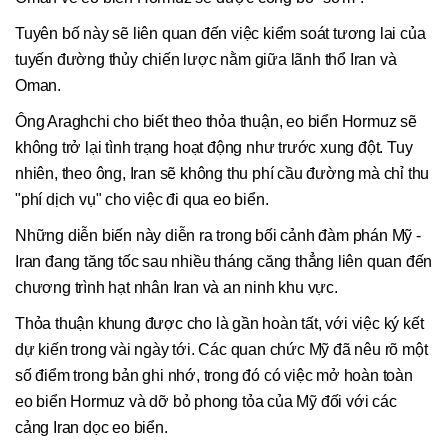
Tuyên bố này sẽ liên quan đến việc kiểm soát tương lai của
tuyến đường thủy chiến lược nằm giữa lãnh thổ Iran và
Oman.
Ông Araghchi cho biết theo thỏa thuận, eo biển Hormuz sẽ
không trở lại tình trạng hoạt động như trước xung đột. Tuy
nhiên, theo ông, Iran sẽ không thu phí cầu đường mà chỉ thu
"phí dịch vụ" cho việc đi qua eo biển.
Những diễn biến này diễn ra trong bối cảnh đàm phán Mỹ -
Iran đang tăng tốc sau nhiều tháng căng thẳng liên quan đến
chương trình hạt nhân Iran và an ninh khu vực.
Thỏa thuận khung được cho là gần hoàn tất, với việc ký kết
dự kiến trong vài ngày tới. Các quan chức Mỹ đã nêu rõ một
số điểm trong bản ghi nhớ, trong đó có việc mở hoàn toàn
eo biển Hormuz và dỡ bỏ phong tỏa của Mỹ đối với các
cảng Iran dọc eo biển.