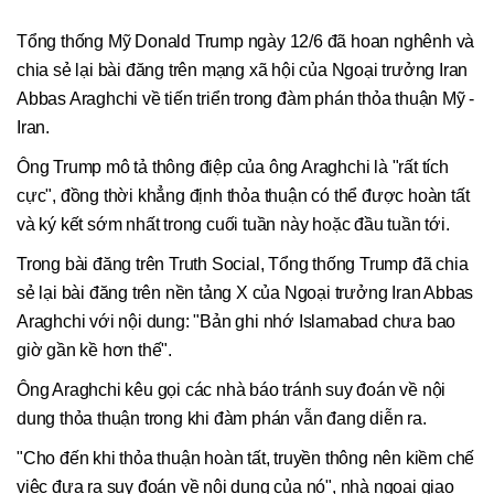
Tổng thống Mỹ Donald Trump ngày 12/6 đã hoan nghênh và
chia sẻ lại bài đăng trên mạng xã hội của Ngoại trưởng Iran
Abbas Araghchi về tiến triển trong đàm phán thỏa thuận Mỹ -
Iran.
Ông Trump mô tả thông điệp của ông Araghchi là "rất tích
cực", đồng thời khẳng định thỏa thuận có thể được hoàn tất
và ký kết sớm nhất trong cuối tuần này hoặc đầu tuần tới.
Trong bài đăng trên Truth Social, Tổng thống Trump đã chia
sẻ lại bài đăng trên nền tảng X của Ngoại trưởng Iran Abbas
Araghchi với nội dung: "Bản ghi nhớ Islamabad chưa bao
giờ gần kề hơn thế".
Ông Araghchi kêu gọi các nhà báo tránh suy đoán về nội
dung thỏa thuận trong khi đàm phán vẫn đang diễn ra.
"Cho đến khi thỏa thuận hoàn tất, truyền thông nên kiềm chế
việc đưa ra suy đoán về nội dung của nó", nhà ngoại giao