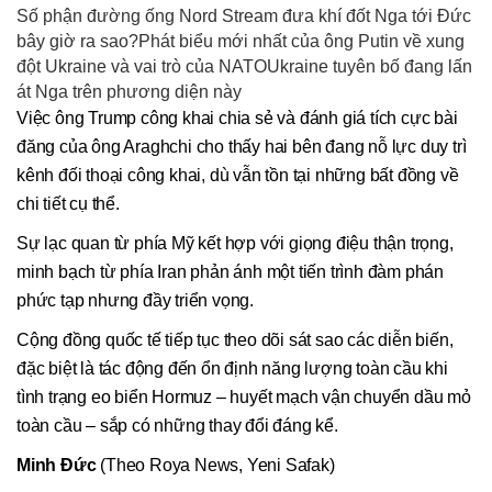
Số phận đường ống Nord Stream đưa khí đốt Nga tới Đức
bây giờ ra sao?Phát biểu mới nhất của ông Putin về xung
đột Ukraine và vai trò của NATOUkraine tuyên bố đang lấn
át Nga trên phương diện này
Việc ông Trump công khai chia sẻ và đánh giá tích cực bài
đăng của ông Araghchi cho thấy hai bên đang nỗ lực duy trì
kênh đối thoại công khai, dù vẫn tồn tại những bất đồng về
chi tiết cụ thể.
Sự lạc quan từ phía Mỹ kết hợp với giọng điệu thận trọng,
minh bạch từ phía Iran phản ánh một tiến trình đàm phán
phức tạp nhưng đầy triển vọng.
Cộng đồng quốc tế tiếp tục theo dõi sát sao các diễn biến,
đặc biệt là tác động đến ổn định năng lượng toàn cầu khi
tình trạng eo biển Hormuz – huyết mạch vận chuyển dầu mỏ
toàn cầu – sắp có những thay đổi đáng kể.
Minh Đức
(Theo Roya News, Yeni Safak)