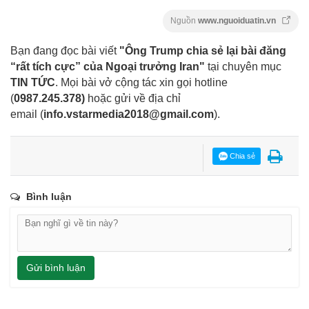
Nguồn
www.nguoiduatin.vn
Bạn đang đọc bài viết
"Ông Trump chia sẻ lại bài đăng
“rất tích cực” của Ngoại trưởng Iran"
tại chuyên mục
TIN TỨC
. Mọi bài vở cộng tác xin gọi hotline
(
0987.245.378
)
hoặc gửi về địa chỉ
email
(
info.vstarmedia2018@gmail.com
).
Chia sẻ
Bình luận
Gửi bình luận