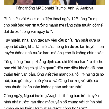
Tổng thống Mỹ Donald Trump. Ảnh: Al Arabiya
Phát biểu với Axios qua điện thoại ngày 12/6, ông Trump
cho biết ông vẫn tin tưởng mạnh mẽ rằng thỏa thuận có thể
đạt được "trong vài ngày tới".
Tuy nhiên, nhà lãnh đạo Mỹ yêu cầu phía Iran phải đưa ra
tuyên bố công khai làm rõ các thông tin được lan truyền trên
truyền thông nhà nước Iran, mà ông cho là không chính xác.
Tổng thống Trump khẳng định các chi tiết mà Iran "rò rỉ" cho
báo chí "không có gì liên quan" đến các điều khoản đã thỏa
thuận trên văn bản. Ông viết trên mạng xã hội: "Những gì họ
nói, bao gồm tuyên bố yếu ớt và đáng thương về việc có
thỏa thuận, hoàn toàn không phản ánh sự thật".
Cùng ngày, Ngoại trưởng Araghchi thông báo trên truyền
hình nhà nước Iran rằng một tuyên bố chung với chính phủ
Oman về eo biển Hormuz sẽ được công bố "sớm".