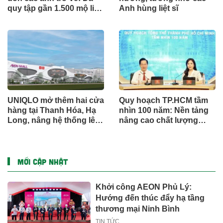
quy tập gần 1.500 mộ liệt
Anh hùng liệt sĩ
sĩ
UNIQLO mở thêm hai cửa
Quy hoạch TP.HCM tầm
hàng tại Thanh Hóa, Hạ
nhìn 100 năm: Nền tảng
Long, nâng hệ thống lên
nâng cao chất lượng
34 điểm bán trên toàn
sống người dân
quốc
MỚI CẬP NHẬT
Khởi công AEON Phủ Lý:
Hướng đến thúc đẩy hạ tầng
thương mại Ninh Bình
TIN TỨC