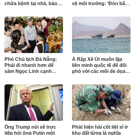
chữa bệnh tại nhà, bảo
vệ môi trường: 'Đòn bẩy'
hiểm y tế chi trả
tài chính công và bước
ngoặt quản trị hiện đại
Phó Chủ tịch Đà Nẵng:
Ả Rập Xê Út muốn lập
Phải đi nhanh hơn để
liên minh quốc tế để đối
sâm Ngọc Linh cạnh
phó với các mối đe dọa
tranh với thế giới
từ lực lượng Houthi
Ông Trump nói sẽ trực
Phát hiện hài cốt liệt sĩ ở
tiếp hỏi ông Putin một
khu đất từng là nghĩa