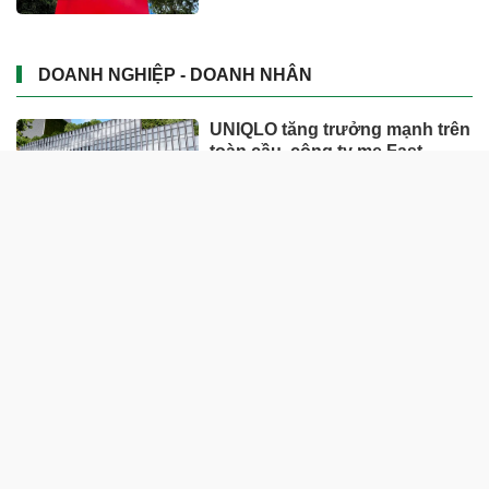
DOANH NGHIỆP - DOANH NHÂN
UNIQLO tăng trưởng mạnh trên
toàn cầu, công ty mẹ Fast
Retailing nâng mục tiêu doanh
thu và lợi nhuận năm 2026
Lộ diện khối tài sản trị giá gần
12.000 tỷ do con trai và con gái
ông Nguyễn Đức Thụy nắm
giữ tại một công ty sắp lên sàn
Một Gen Z giàu hơn cả ông
Trương Gia Bình, Bùi Thành
Nhơn trên sàn chứng khoán