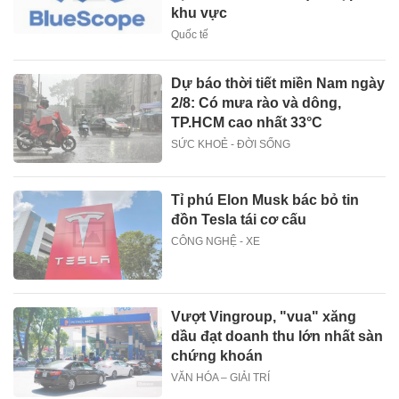
khu vực
Quốc tế
Dự báo thời tiết miền Nam ngày
2/8: Có mưa rào và dông,
TP.HCM cao nhất 33°C
SỨC KHOẺ - ĐỜI SỐNG
Tỉ phú Elon Musk bác bỏ tin
đồn Tesla tái cơ cấu
CÔNG NGHỆ - XE
Vượt Vingroup, "vua" xăng
dầu đạt doanh thu lớn nhất sàn
chứng khoán
VĂN HÓA – GIẢI TRÍ