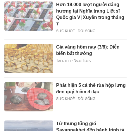
Hơn 19.000 lượt người dâng
hương tại Nghĩa trang Liệt sĩ
Quốc gia Vị Xuyên trong tháng
7
SỨC KHOẺ - ĐỜI SỐNG
Giá vàng hôm nay (3/8): Diễn
biến bất thường
Tài chính - Ngân hàng
Phát hiện 5 cá thể rùa hộp lưng
đen quý hiếm đi lạc
SỨC KHOẺ - ĐỜI SỐNG
Từ thung lũng gió
Savannakhet đến hành trình tỷ