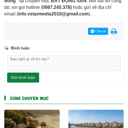
đồng"
tại chuyên mục
BẤT ĐỘNG SẢN
. Mọi bài vở cộng
tác xin gọi hotline (
0987.245.378
)
hoặc gửi về địa chỉ
email
(
info.vstarmedia2018@gmail.com
).
Chia sẻ
Bình luận
Gửi bình luận
CÙNG CHUYÊN MỤC