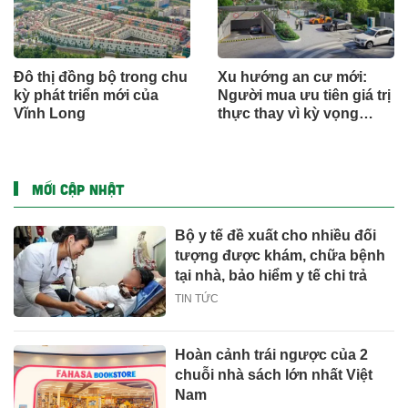
Đô thị đồng bộ trong chu
Xu hướng an cư mới:
kỳ phát triển mới của
Người mua ưu tiên giá trị
Vĩnh Long
thực thay vì kỳ vọng
ngắn hạn
MỚI CẬP NHẬT
Bộ y tế đề xuất cho nhiều đối
tượng được khám, chữa bệnh
tại nhà, bảo hiểm y tế chi trả
TIN TỨC
Hoàn cảnh trái ngược của 2
chuỗi nhà sách lớn nhất Việt
Nam