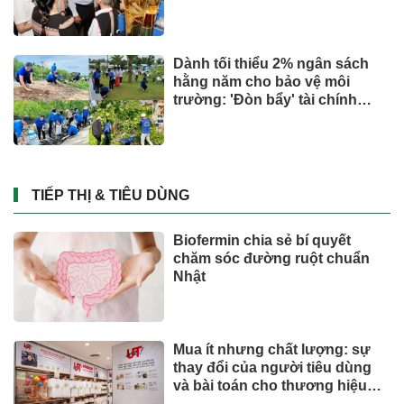
Dành tối thiểu 2% ngân sách
hằng năm cho bảo vệ môi
trường: 'Đòn bẩy' tài chính
công và bước ngoặt quản trị
hiện đại
TIẾP THỊ & TIÊU DÙNG
Biofermin chia sẻ bí quyết
chăm sóc đường ruột chuẩn
Nhật
Mua ít nhưng chất lượng: sự
thay đổi của người tiêu dùng
và bài toán cho thương hiệu
quốc tế