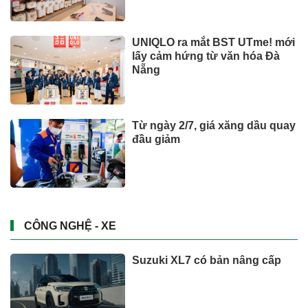
UNIQLO ra mắt BST UTme! mới
lấy cảm hứng từ văn hóa Đà
Nẵng
Từ ngày 2/7, giá xăng dầu quay
đầu giảm
CÔNG NGHỆ - XE
Suzuki XL7 có bản nâng cấp