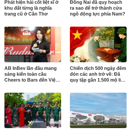
Phát hiện hài cốt liệt sĩ ở
Đồng Nai đã quy hoạch
khu đất từng là nghĩa
ra sao để trở thành cửa
trang cũ ở Cần Thơ
ngõ động lực phía Nam?
AB InBev lần đầu mang
Chiến dịch 500 ngày đêm
sáng kiến toàn cầu
đón các anh trở về: Đã
Cheers to Bars đến Việt
quy tập gần 1.500 mộ liệt
Nam
sĩ