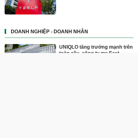
DOANH NGHIỆP - DOANH NHÂN
UNIQLO tăng trưởng mạnh trên
toàn cầu, công ty mẹ Fast
Retailing nâng mục tiêu doanh
thu và lợi nhuận năm 2026
Lộ diện khối tài sản trị giá gần
12.000 tỷ do con trai và con gái
ông Nguyễn Đức Thụy nắm
giữ tại một công ty sắp lên sàn
Một Gen Z giàu hơn cả ông
Trương Gia Bình, Bùi Thành
Nhơn trên sàn chứng khoán