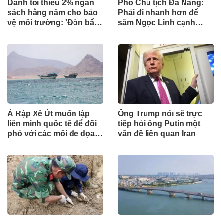
Dành tối thiểu 2% ngân
Phó Chủ tịch Đà Nẵng:
sách hằng năm cho bảo
Phải đi nhanh hơn để
vệ môi trường: 'Đòn bẩy'
sâm Ngọc Linh cạnh
tài chính công và bước
tranh với thế giới
ngoặt quản trị hiện đại
Ả Rập Xê Út muốn lập
Ông Trump nói sẽ trực
liên minh quốc tế để đối
tiếp hỏi ông Putin một
phó với các mối đe dọa
vấn đề liên quan Iran
từ lực lượng Houthi