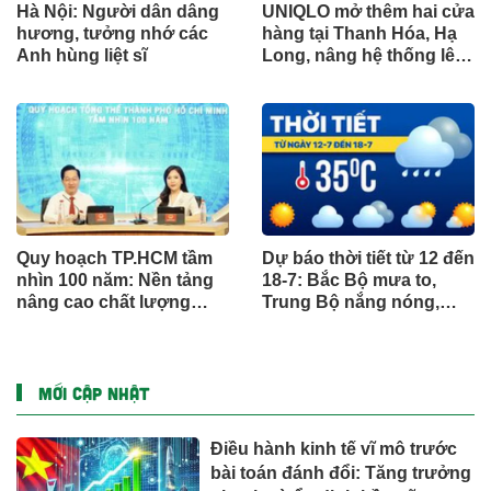
Hà Nội: Người dân dâng
UNIQLO mở thêm hai cửa
hương, tưởng nhớ các
hàng tại Thanh Hóa, Hạ
Anh hùng liệt sĩ
Long, nâng hệ thống lên
34 điểm bán trên toàn
quốc
Quy hoạch TP.HCM tầm
Dự báo thời tiết từ 12 đến
nhìn 100 năm: Nền tảng
18-7: Bắc Bộ mưa to,
nâng cao chất lượng
Trung Bộ nắng nóng,
sống người dân
Nam Bộ mưa chiều
MỚI CẬP NHẬT
Điều hành kinh tế vĩ mô trước
bài toán đánh đổi: Tăng trưởng