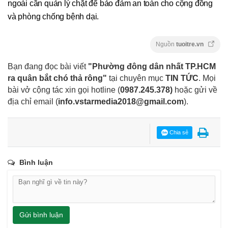
ngoài cần quản lý chặt để bảo đảm an toàn cho cộng đồng
và phòng chống bệnh dại.
Nguồn
tuoitre.vn
Bạn đang đọc bài viết
"Phường đông dân nhất TP.HCM
ra quân bắt chó thả rông"
tại chuyên mục
TIN TỨC
. Mọi
bài vở cộng tác xin gọi hotline (
0987.245.378
)
hoặc gửi về
địa chỉ email
(
info.vstarmedia2018@gmail.com
).
Chia sẻ
Bình luận
Gửi bình luận