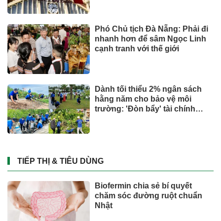
Phó Chủ tịch Đà Nẵng: Phải đi
nhanh hơn để sâm Ngọc Linh
cạnh tranh với thế giới
Dành tối thiểu 2% ngân sách
hằng năm cho bảo vệ môi
trường: 'Đòn bẩy' tài chính
công và bước ngoặt quản trị
hiện đại
TIẾP THỊ & TIÊU DÙNG
Biofermin chia sẻ bí quyết
chăm sóc đường ruột chuẩn
Nhật