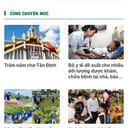
CÙNG CHUYÊN MỤC
Trăm năm chợ Tân Định
Bộ y tế đề xuất cho nhiều
đối tượng được khám,
chữa bệnh tại nhà, bảo
hiểm y tế chi trả