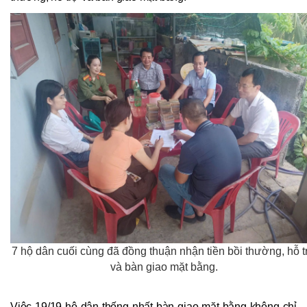
7 hộ dân cuối cùng đã đồng thuận nhận tiền bồi thường, hỗ t
và bàn giao mặt bằng.
Việc 19/19 hộ dân thống nhất bàn giao mặt bằng không chỉ