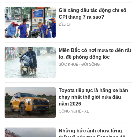
Giá xăng dầu tác động chỉ số
CPI tháng 7 ra sao?
Đầu tư
Miền Bắc có nơi mưa to đến rất
to, đề phòng dông lốc
SỨC KHOẺ - ĐỜI SỐNG
Toyota tiếp tục là hãng xe bán
chạy nhất thế giới nửa đầu
năm 2026
CÔNG NGHỆ - XE
Những bức ảnh chưa từng