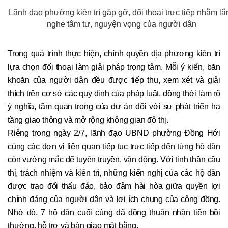
Lãnh đạo phường kiên trì gặp gỡ, đối thoại trực tiếp nhằm lắ
nghe tâm tư, nguyện vọng của người dân
Trong quá trình thực hiện, chính quyền địa phương kiên trì
lựa chọn đối thoại làm giải pháp trọng tâm. Mỗi ý kiến, băn
khoăn của người dân đều được tiếp thu, xem xét và giải
thích trên cơ sở các quy định của pháp luật, đồng thời làm rõ
ý nghĩa, tầm quan trọng của dự án đối với sự phát triển hạ
tầng giao thông và mở rộng không gian đô thị.
Riêng trong ngày 2/7, lãnh đạo UBND phường Đồng Hới
cùng các đơn vị liên quan tiếp tục trực tiếp đến từng hộ dân
còn vướng mắc để tuyên truyền, vận động. Với tinh thần cầu
thị, trách nhiệm và kiên trì, những kiến nghị của các hộ dân
được trao đổi thấu đáo, bảo đảm hài hòa giữa quyền lợi
chính đáng của người dân và lợi ích chung của cộng đồng.
Nhờ đó, 7 hộ dân cuối cùng đã đồng thuận nhận tiền bồi
thường, hỗ trợ và bàn giao mặt bằng.