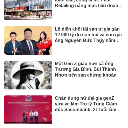
Retailing nâng mục tiêu doanh
thu và lợi nhuận năm 2026
Lộ diện khối tài sản trị giá gần
12.000 tỷ do con trai và con gái
ông Nguyễn Đức Thụy nắm
giữ tại một công ty sắp lên sàn
Một Gen Z giàu hơn cả ông
Trương Gia Bình, Bùi Thành
Nhơn trên sàn chứng khoán
Chân dung nữ đại gia genZ
vừa về làm Trợ lý Tổng Giám
đốc Sacombank: 21 tuổi làm
Tổng Giám đốc doanh nghiệp
hàng không vũ trụ, nắm giữ
khối tài sản hàng nghìn tỷ