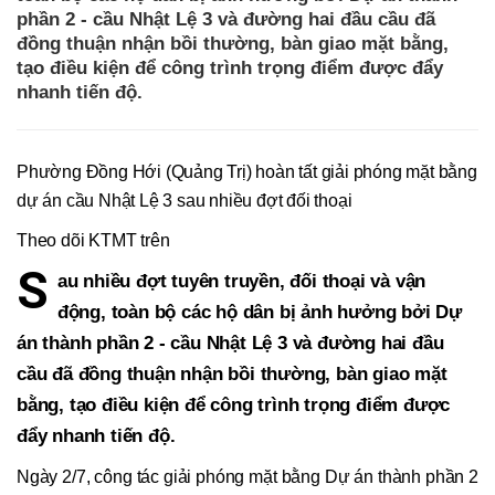
phần 2 - cầu Nhật Lệ 3 và đường hai đầu cầu đã
đồng thuận nhận bồi thường, bàn giao mặt bằng,
tạo điều kiện để công trình trọng điểm được đẩy
nhanh tiến độ.
Phường Đồng Hới (Quảng Trị) hoàn tất giải phóng mặt bằng
dự án cầu Nhật Lệ 3 sau nhiều đợt đối thoại
Theo dõi KTMT trên
S
au nhiều đợt tuyên truyền, đối thoại và vận
động, toàn bộ các hộ dân bị ảnh hưởng bởi Dự
án thành phần 2 - cầu Nhật Lệ 3 và đường hai đầu
cầu đã đồng thuận nhận bồi thường, bàn giao mặt
bằng, tạo điều kiện để công trình trọng điểm được
đẩy nhanh tiến độ.
Ngày 2/7, công tác giải phóng mặt bằng Dự án thành phần 2