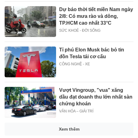
Dự báo thời tiết miền Nam ngày
2/8: Có mưa rào và dông,
TP.HCM cao nhất 33°C
SỨC KHOẺ - ĐỜI SỐNG
Tỉ phú Elon Musk bác bỏ tin
đồn Tesla tái cơ cấu
CÔNG NGHỆ - XE
Vượt Vingroup, "vua" xăng
dầu đạt doanh thu lớn nhất sàn
chứng khoán
VĂN HÓA – GIẢI TRÍ
Xem thêm