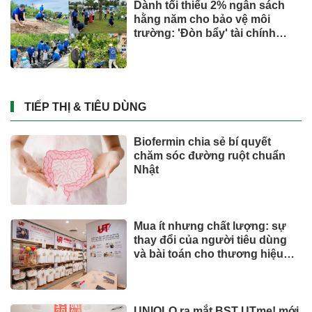
Dành tối thiểu 2% ngân sách
hằng năm cho bảo vệ môi
trường: 'Đòn bẩy' tài chính
công và bước ngoặt quản trị
hiện đại
TIẾP THỊ & TIÊU DÙNG
Biofermin chia sẻ bí quyết
chăm sóc đường ruột chuẩn
Nhật
Mua ít nhưng chất lượng: sự
thay đổi của người tiêu dùng
và bài toán cho thương hiệu
quốc tế
UNIQLO ra mắt BST UTme! mới