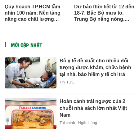
Quy hoạch TP.HCM tầm
Dự báo thời tiết từ 12 đến
nhìn 100 năm: Nền tảng
18-7: Bắc Bộ mưa to,
nâng cao chất lượng
Trung Bộ nắng nóng,
sống người dân
Nam Bộ mưa chiều
MỚI CẬP NHẬT
Bộ y tế đề xuất cho nhiều đối
tượng được khám, chữa bệnh
tại nhà, bảo hiểm y tế chi trả
TIN TỨC
Hoàn cảnh trái ngược của 2
chuỗi nhà sách lớn nhất Việt
Nam
Tài chính - Ngân hàng