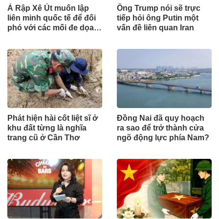
Ả Rập Xê Út muốn lập
Ông Trump nói sẽ trực
liên minh quốc tế để đối
tiếp hỏi ông Putin một
phó với các mối đe dọa
vấn đề liên quan Iran
từ lực lượng Houthi
Phát hiện hài cốt liệt sĩ ở
Đồng Nai đã quy hoạch
khu đất từng là nghĩa
ra sao để trở thành cửa
trang cũ ở Cần Thơ
ngõ động lực phía Nam?