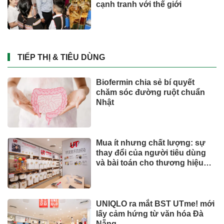
cạnh tranh với thế giới
TIẾP THỊ & TIÊU DÙNG
Biofermin chia sẻ bí quyết
chăm sóc đường ruột chuẩn
Nhật
Mua ít nhưng chất lượng: sự
thay đổi của người tiêu dùng
và bài toán cho thương hiệu
quốc tế
UNIQLO ra mắt BST UTme! mới
lấy cảm hứng từ văn hóa Đà
Nẵng