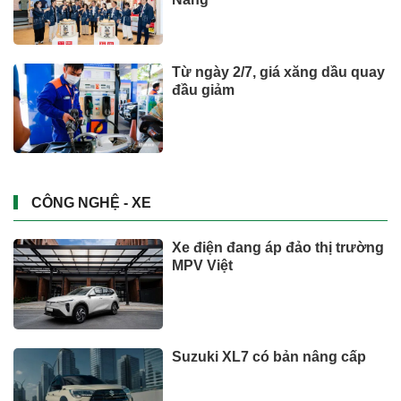
Từ ngày 2/7, giá xăng dầu quay
đầu giảm
CÔNG NGHỆ - XE
Xe điện đang áp đảo thị trường
MPV Việt
Suzuki XL7 có bản nâng cấp