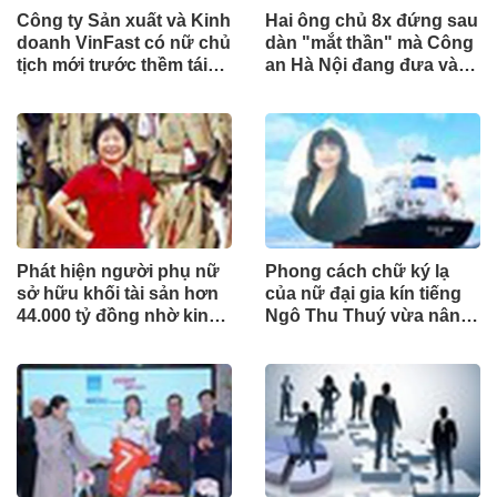
Công ty Sản xuất và Kinh
Hai ông chủ 8x đứng sau
doanh VinFast có nữ chủ
dàn "mắt thần" mà Công
tịch mới trước thềm tái
an Hà Nội đang đưa vào
cấu trúc
phục vụ tuần tra
Phát hiện người phụ nữ
Phong cách chữ ký lạ
sở hữu khối tài sản hơn
của nữ đại gia kín tiếng
44.000 tỷ đồng nhờ kinh
Ngô Thu Thuý vừa nâng
doanh giấy phế liệu
sở hữu tại ACB