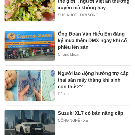
thế giới", người Việt ăn thường
xuyên mà không hay
SỨC KHOẺ - ĐỜI SỐNG
Ông Đoàn Văn Hiểu Em đăng
ký mua thêm DMX ngay khi cổ
phiếu lên sàn
Chứng khoán
Người lao động hưởng trợ cấp
thai sản mấy tháng khi sinh
con thứ 2?
Đầu tư
Suzuki XL7 có bản nâng cấp
CÔNG NGHỆ - XE