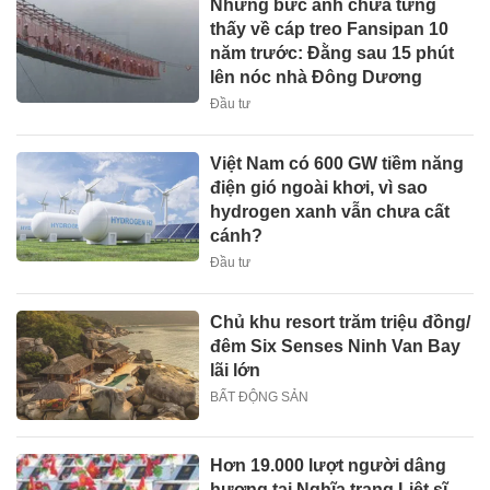
Những bức ảnh chưa từng
thấy về cáp treo Fansipan 10
năm trước: Đằng sau 15 phút
lên nóc nhà Đông Dương
Đầu tư
Việt Nam có 600 GW tiềm năng
điện gió ngoài khơi, vì sao
hydrogen xanh vẫn chưa cất
cánh?
Đầu tư
Chủ khu resort trăm triệu đồng/
đêm Six Senses Ninh Van Bay
lãi lớn
BẤT ĐỘNG SẢN
Hơn 19.000 lượt người dâng
hương tại Nghĩa trang Liệt sĩ