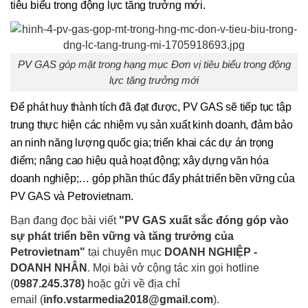
tiêu biểu trong động lực tăng trưởng mới.
PV GAS góp mặt trong hạng mục Đơn vị tiêu biểu trong động
lực tăng trưởng mới
Để phát huy thành tích đã đạt được, PV GAS sẽ tiếp tục tập
trung thực hiện các nhiệm vụ sản xuất kinh doanh, đảm bảo
an ninh năng lượng quốc gia; triển khai các dự án trọng
điểm; nâng cao hiệu quả hoạt động; xây dựng văn hóa
doanh nghiệp;… góp phần thúc đẩy phát triển bền vững của
PV GAS và Petrovietnam.
Bạn đang đọc bài viết
"PV GAS xuất sắc đóng góp vào
sự phát triển bền vững và tăng trưởng của
Petrovietnam"
tại chuyên mục
DOANH NGHIỆP -
DOANH NHÂN
. Mọi bài vở cộng tác xin gọi hotline
(
0987.245.378
)
hoặc gửi về địa chỉ
email
(
info.vstarmedia2018@gmail.com
).