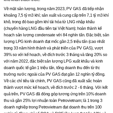
Về mặt sản lượng, trong năm 2023, PV GAS đã tiếp nhận
khoảng 7,5 tỷ m3 khí; sản xuất và cung cấp trên 7,1 tỷ m3 khí
khô, trong đó bao gồm khí tái hóa từ LNG nhập khẩu
(chuyến hàng LNG đầu tiên tại Việt Nam); hoàn thành kế
hoạch sản lượng condensate với 84 nghìn tấn. Đặc biệt, sản
lượng LPG kinh doanh đạt mốc gần 2,5 triệu tấn (cao nhất
trong 33 năm hình thành và phát triển của PV GAS), vượt
39% so với kế hoạch, về đích trước 3 tháng và tăng 20% so
với năm 2022, đặc biệt sản lượng LPG xuất khẩu và kinh
doanh quốc tế gần 1 triệu tấn, tổng doanh thu đến từ thị
trường nước ngoài của PV GAS đạt gần 12 nghìn tỷ đồng.
Về các chỉ tiêu tài chính, PV GAS cũng đã xuất sắc hoàn
thành vượt mức kế hoạch, về đích trước 2 - 6 tháng. Với kết
quả trên, PV GAS đã đóng góp tương ứng trên 10% doanh
thu và gần 25% lợi nhuận toàn Petrovietnam; là 1 trong 3
doanh nghiệp trong Petrovietnam đạt doanh thu trên 100