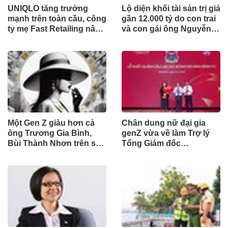
UNIQLO tăng trưởng
Lộ diện khối tài sản trị giá
mạnh trên toàn cầu, công
gần 12.000 tỷ do con trai
ty mẹ Fast Retailing nâng
và con gái ông Nguyễn
mục tiêu doanh thu và lợi
Đức Thụy nắm giữ tại
nhuận năm 2026
một công ty sắp lên sàn
Một Gen Z giàu hơn cả
Chân dung nữ đại gia
ông Trương Gia Bình,
genZ vừa về làm Trợ lý
Bùi Thành Nhơn trên sàn
Tổng Giám đốc
chứng khoán
Sacombank: 21 tuổi làm
Tổng Giám đốc doanh
nghiệp hàng không vũ
trụ, nắm giữ khối tài sản
hàng nghìn tỷ