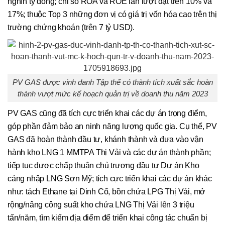
nghìn tỷ đồng; chỉ số ROA và ROE lần lượt đạt trên 10% và
17%; thuộc Top 3 những đơn vị có giá trị vốn hóa cao trên thị
trường chứng khoán (trên 7 tỷ USD).
PV GAS được vinh danh Tập thể có thành tích xuất sắc hoàn
thành vượt mức kế hoạch quản trị về doanh thu năm 2023
PV GAS cũng đã tích cực triển khai các dự án trọng điểm,
góp phần đảm bảo an ninh năng lượng quốc gia. Cụ thể, PV
GAS đã hoàn thành đầu tư, khánh thành và đưa vào vận
hành kho LNG 1 MMTPA Thị Vải và các dự án thành phần;
tiếp tục được chấp thuận chủ trương đầu tư Dự án Kho
cảng nhập LNG Sơn Mỹ; tích cực triển khai các dự án khác
như: tách Ethane tại Dinh Cố, bồn chứa LPG Thị Vải, mở
rộng/nâng công suất kho chứa LNG Thị Vải lên 3 triệu
tấn/năm, tìm kiếm địa điểm để triển khai công tác chuẩn bị