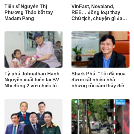
Tiến sĩ Nguyễn Thị
VinFast, Novaland,
Phương Thảo bắt tay
REE… đồng loạt thay
Madam Pang
Chủ tịch, chuyện gì đang
xảy ra?
Tỷ phú Johnathan Hạnh
Shark Phú: “Tôi đã mua
Nguyễn xuất hiện tại BV
được rất nhiều nhà,
Nhi đồng 2 với chiếc túi
nhưng rồi cảm thấy điều
"Very Special" vào ngày
đó vô nghĩa”
đặc biệt