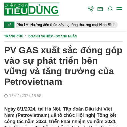
ý: Hướng đến thúc đẩy hạ tầng thương mại Ninh Bình
Điều hành k
TRANG CHỦ
DOANH NGHIỆP - DOANH NHÂN
PV GAS xuất sắc đóng góp
vào sự phát triển bền
vững và tăng trưởng của
Petrovietnam
16/01/2024 18:58
Ngày 8/1/2024, tại Hà Nội, Tập đoàn Dầu khí Việt
Nam (Petrovietnam) đã tổ chức Hội nghị Tổng kết
công tác năm 2023, triển khai nhiệm vụ năm 2024.