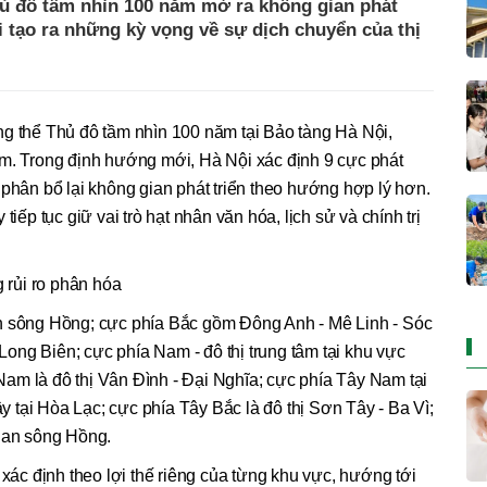
ủ đô tầm nhìn 100 năm mở ra không gian phát
i tạo ra những kỳ vọng về sự dịch chuyển của thị
ng thể Thủ đô tầm nhìn 100 năm tại Bảo tàng Hà Nội,
 Trong định hướng mới, Hà Nội xác định 9 cực phát
 phân bổ lại không gian phát triển theo hướng hợp lý hơn.
tiếp tục giữ vai trò hạt nhân văn hóa, lịch sử và chính trị
g rủi ro phân hóa
n sông Hồng; cực phía Bắc gồm Đông Anh - Mê Linh - Sóc
ng Biên; cực phía Nam - đô thị trung tâm tại khu vực
am là đô thị Vân Đình - Đại Nghĩa; cực phía Tây Nam tại
tại Hòa Lạc; cực phía Tây Bắc là đô thị Sơn Tây - Ba Vì;
gian sông Hồng.
 xác định theo lợi thế riêng của từng khu vực, hướng tới