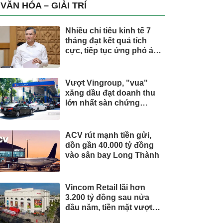
trụ, nắm giữ khối tài sản
VĂN HÓA – GIẢI TRÍ
hàng nghìn tỷ
Nhiều chỉ tiêu kinh tế 7
tháng đạt kết quả tích
cực, tiếp tục ứng phó áp
lực lạm phát
Vượt Vingroup, "vua"
xăng dầu đạt doanh thu
lớn nhất sàn chứng
khoán
ACV rút mạnh tiền gửi,
dồn gần 40.000 tỷ đồng
vào sân bay Long Thành
Vincom Retail lãi hơn
3.200 tỷ đồng sau nửa
đầu năm, tiền mặt vượt
5.700 tỷ đồng