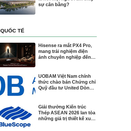
sự cân bằng?
QUỐC TẾ
Hisense ra mắt PX4 Pro,
mang trải nghiệm điện
ảnh chuyên nghiệp đến
không gian gia đình
UOBAM Việt Nam chính
thức chào bán Chứng chỉ
Quỹ đầu tư United Dòng
Tiền Linh Hoạt (UMMF)
Giải thưởng Kiến trúc
Thép ASEAN 2026 lan tỏa
những giá trị thiết kế xuất
sắc qua hợp tác khu vực