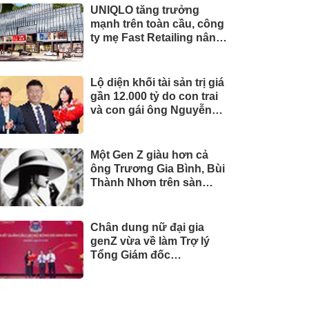
UNIQLO tăng trưởng
mạnh trên toàn cầu, công
ty mẹ Fast Retailing nâng
mục tiêu doanh thu và lợi
nhuận năm 2026
Lộ diện khối tài sản trị giá
gần 12.000 tỷ do con trai
và con gái ông Nguyễn
Đức Thụy nắm giữ tại một
công ty sắp lên sàn
Một Gen Z giàu hơn cả
ông Trương Gia Bình, Bùi
Thành Nhơn trên sàn
chứng khoán
Chân dung nữ đại gia
genZ vừa về làm Trợ lý
Tổng Giám đốc
Sacombank: 21 tuổi làm
Tổng Giám đốc doanh
nghiệp hàng không vũ