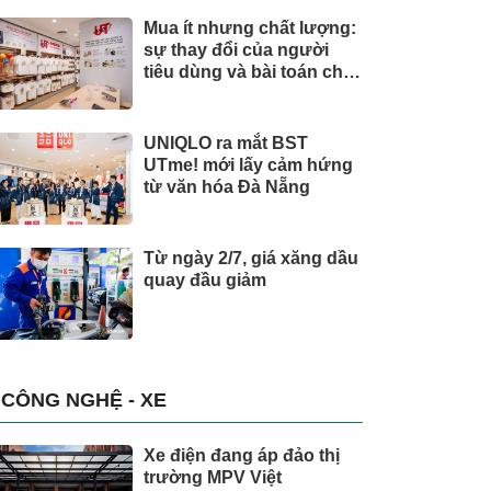
Mua ít nhưng chất lượng:
sự thay đổi của người
tiêu dùng và bài toán cho
thương hiệu quốc tế
UNIQLO ra mắt BST
UTme! mới lấy cảm hứng
từ văn hóa Đà Nẵng
Từ ngày 2/7, giá xăng dầu
quay đầu giảm
CÔNG NGHỆ - XE
Xe điện đang áp đảo thị
trường MPV Việt