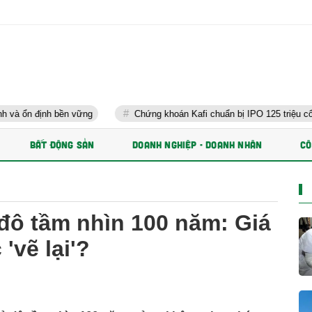
bền vững
Chứng khoán Kafi chuẩn bị IPO 125 triệu cổ phiếu và ph
BẤT ĐỘNG SẢN
DOANH NGHIỆP - DOANH NHÂN
CÔ
đô tầm nhìn 100 năm: Giá
'vẽ lại'?