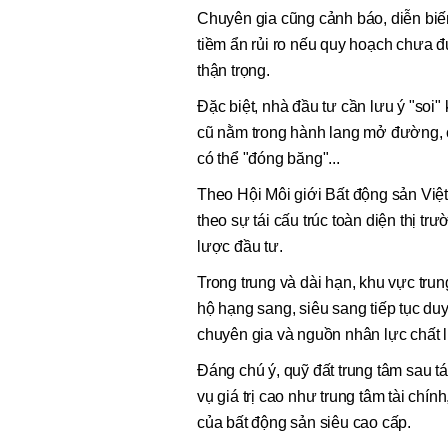
Chuyên gia cũng cảnh báo, diễn biến 
tiềm ẩn rủi ro nếu quy hoạch chưa đ
thận trọng.
Đặc biệt, nhà đầu tư cần lưu ý "soi
cũ nằm trong hành lang mở đường, c
có thể "đóng băng"...
Theo Hội Môi giới Bất động sản Việt
theo sự tái cấu trúc toàn diện thị t
lược đầu tư.
Trong trung và dài hạn, khu vực tru
hộ hạng sang, siêu sang tiếp tục duy
chuyên gia và nguồn nhân lực chất 
Đáng chú ý, quỹ đất trung tâm sau tá
vụ giá trị cao như trung tâm tài chín
của bất động sản siêu cao cấp.