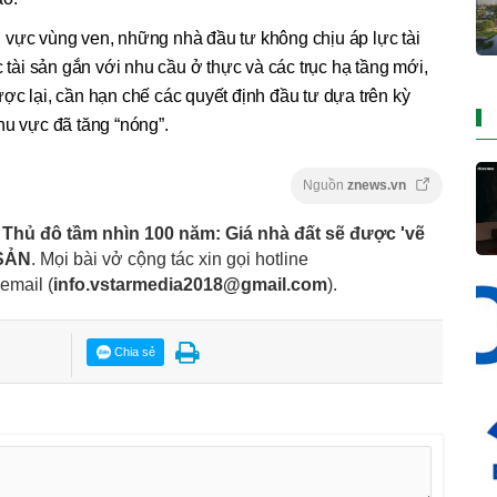
 vực vùng ven, những nhà đầu tư không chịu áp lực tài
c tài sản gắn với nhu cầu ở thực và các trục hạ tầng mới,
ợc lại, cần hạn chế các quyết định đầu tư dựa trên kỳ
hu vực đã tăng “nóng”.
Nguồn
znews.vn
Thủ đô tầm nhìn 100 năm: Giá nhà đất sẽ được 'vẽ
SẢN
. Mọi bài vở cộng tác xin gọi hotline
 email
(
info.vstarmedia2018@gmail.com
).
Chia sẻ