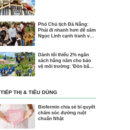
Phó Chủ tịch Đà Nẵng:
Phải đi nhanh hơn để sâm
Ngọc Linh cạnh tranh với
thế giới
Dành tối thiểu 2% ngân
sách hằng năm cho bảo
vệ môi trường: 'Đòn bẩy'
tài chính công và bước
ngoặt quản trị hiện đại
TIẾP THỊ & TIÊU DÙNG
Biofermin chia sẻ bí quyết
chăm sóc đường ruột
chuẩn Nhật