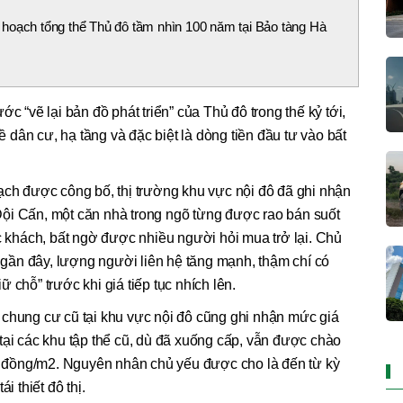
hoạch tổng thể Thủ đô tầm nhìn 100 năm tại Bảo tàng Hà
c “vẽ lại bản đồ phát triển” của Thủ đô trong thế kỷ tới,
dân cư, hạ tầng và đặc biệt là dòng tiền đầu tư vào bất
ạch được công bố, thị trường khu vực nội đô đã ghi nhận
ội Cấn, một căn nhà trong ngõ từng được rao bán suốt
khách, bất ngờ được nhiều người hỏi mua trở lại. Chủ
n gần đây, lượng người liên hệ tăng mạnh, thậm chí có
 chỗ” trước khi giá tiếp tục nhích lên.
 chung cư cũ tại khu vực nội đô cũng ghi nhận mức giá
tại các khu tập thể cũ, dù đã xuống cấp, vẫn được chào
ệu đồng/m2. Nguyên nhân chủ yếu được cho là đến từ kỳ
i thiết đô thị.