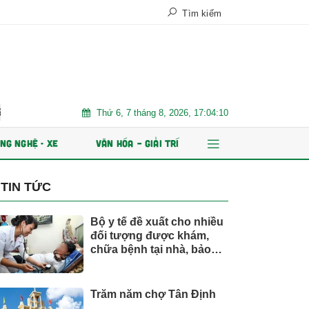
Tìm kiếm
Thứ 6, 7 tháng 8, 2026, 17:04:11
át hành ESOP
Xe điện đang áp đảo thị trường MPV Việt
Nhi
NG NGHỆ - XE
VĂN HÓA – GIẢI TRÍ
TIN TỨC
Bộ y tế đề xuất cho nhiều
đối tượng được khám,
chữa bệnh tại nhà, bảo
hiểm y tế chi trả
Trăm năm chợ Tân Định