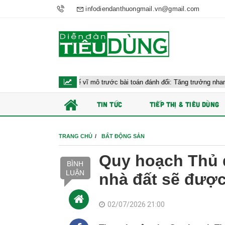
infodiendanthuongmail.vn@gmail.com
 hành kinh tế vĩ mô trước bài toán đánh đổi: Tăng trưởng nhanh và ổn định 
TIN TỨC
TIẾP THỊ & TIÊU DÙNG
TRANG CHỦ
BẤT ĐỘNG SẢN
Quy hoạch Thủ 
BÌNH
LUẬN
nhà đất sẽ được 
02/07/2026 21:00