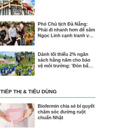
Phó Chủ tịch Đà Nẵng:
Phải đi nhanh hơn để sâm
Ngọc Linh cạnh tranh với
thế giới
Dành tối thiểu 2% ngân
sách hằng năm cho bảo
vệ môi trường: 'Đòn bẩy'
tài chính công và bước
ngoặt quản trị hiện đại
TIẾP THỊ & TIÊU DÙNG
Biofermin chia sẻ bí quyết
chăm sóc đường ruột
chuẩn Nhật