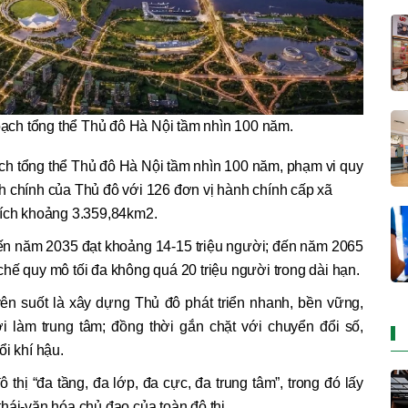
ạch tổng thể Thủ đô Hà Nội tầm nhìn 100 năm.
h tổng thể Thủ đô Hà Nội tầm nhìn 100 năm, phạm vi quy
h chính của Thủ đô với 126 đơn vị hành chính cấp xã
tích khoảng 3.359,84km2.
n năm 2035 đạt khoảng 14-15 triệu người; đến năm 2065
hế quy mô tối đa không quá 20 triệu người trong dài hạn.
n suốt là xây dựng Thủ đô phát triển nhanh, bền vững,
ời làm trung tâm; đồng thời gắn chặt với chuyển đổi số,
ổi khí hậu.
ô thị “đa tầng, đa lớp, đa cực, đa trung tâm”, trong đó lấy
hái-văn hóa chủ đạo của toàn đô thị.