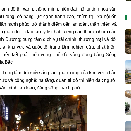
nh đô thị xanh, thông minh, hiện đại; hội tụ tinh hoa văn
 rộng; có năng lực cạnh tranh cao, chính trị - xã hội ổn
dân hạnh phúc, trở thành điểm đến an toàn, thân thiện và
m giáo dục - đào tạo, y tế chất lượng cao thuộc nhóm dẫn
nh Dương; trung tâm dịch vụ tài chính, thương mại và đổi
a, khu vực và quốc tế; trung tâm nghiên cứu, phát triển;
ỗi liên kết phát triển vùng Thủ đô, vùng đồng bằng Sông
ía Bắc.
 trung tâm đổi mới sáng tạo quan trọng của khu vực châu
thức và công nghệ; hạ tầng, quản trị đô thị hiện đại; người
văn minh, an toàn, đáng sống, hạnh phúc.