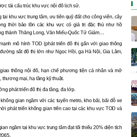
 tái cấu trúc khu vực nội đô lịch sử.
ại khu vực trung tâm, ưu tiên quỹ đất cho công viên, cây
ng thời bảo tồn các khu vực có giá trị đặc thù như hồ
àng thành Thăng Long, Văn Miếu-Quốc Tử Giám…
 mạnh mô hình TOD (phát triển đô thị gắn với giao thông
 đường sắt đô thị lớn như Ngọc Hồi, ga Hà Nội, Gia Lâm,
giao thông nội đô, hạn chế phương tiện cá nhân và mở
 thương mại, hạ tầng kỹ thuật.
g phát triển đô thị đa tầng, đa lớp.
không gian ngầm với các tuyến metro, kho bãi, bãi đỗ xe
thời phát triển không gian trên cao tại các khu vực TOD và
ian ngầm tại khu vực trung tâm đạt tối thiểu 20% diện tích
2065.