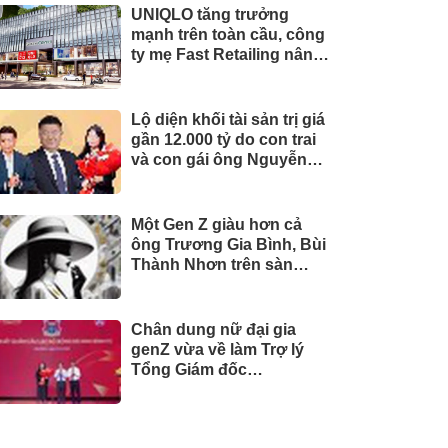
UNIQLO tăng trưởng
mạnh trên toàn cầu, công
ty mẹ Fast Retailing nâng
mục tiêu doanh thu và lợi
nhuận năm 2026
Lộ diện khối tài sản trị giá
gần 12.000 tỷ do con trai
và con gái ông Nguyễn
Đức Thụy nắm giữ tại một
công ty sắp lên sàn
Một Gen Z giàu hơn cả
ông Trương Gia Bình, Bùi
Thành Nhơn trên sàn
chứng khoán
Chân dung nữ đại gia
genZ vừa về làm Trợ lý
Tổng Giám đốc
Sacombank: 21 tuổi làm
Tổng Giám đốc doanh
nghiệp hàng không vũ