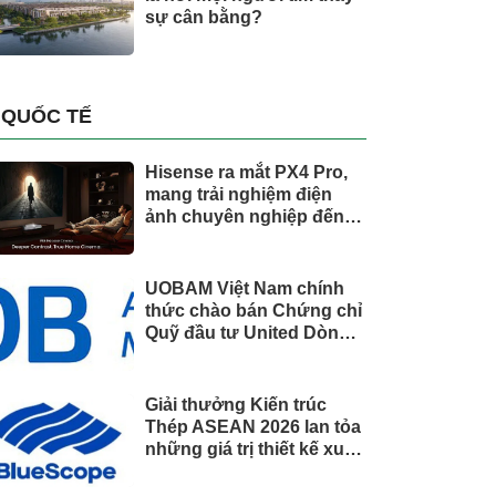
sự cân bằng?
QUỐC TẾ
Hisense ra mắt PX4 Pro,
mang trải nghiệm điện
ảnh chuyên nghiệp đến
không gian gia đình
UOBAM Việt Nam chính
thức chào bán Chứng chỉ
Quỹ đầu tư United Dòng
Tiền Linh Hoạt (UMMF)
Giải thưởng Kiến trúc
Thép ASEAN 2026 lan tỏa
những giá trị thiết kế xuất
sắc qua hợp tác khu vực