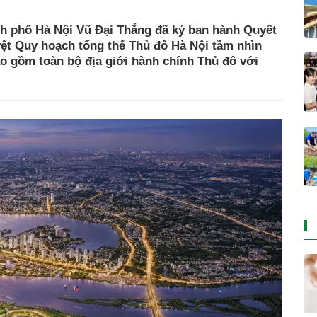
h phố Hà Nội Vũ Đại Thắng đã ký ban hành Quyết
t Quy hoạch tổng thể Thủ đô Hà Nội tầm nhìn
o gồm toàn bộ địa giới hành chính Thủ đô với