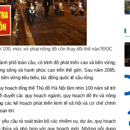
nh 100, mức xử phạt nồng độ cồn thay đổi thế nào?ĐỌC
nh phố toàn cầu, có trình độ phát triển cao và bền vững;
ng sống và hạnh phúc cao trên thế giới. Sau năm 2085,
ị bền vững tiêu biểu, tác động quốc tế sâu rộng.
uy hoạch tổng thể Thủ đô Hà Nội tầm nhìn 100 năm sẽ trở
hê duyệt các quy hoạch ngành, quy hoạch đô thị và nông
g các kế hoạch phát triển kinh tế xã hội và cơ chế chính
oạn tới.
 yêu cầu rà soát toàn bộ các nhiệm vụ, dự án, quy hoạch
kế thừa và phù hợp với quy hoạch mới. Những nội dung