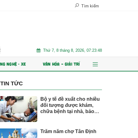
Tìm kiếm
Thứ 7, 8 tháng 8, 2026, 07:23:49
hát hành ESOP
Xe điện đang áp đảo thị trường MPV Việt
N
NG NGHỆ - XE
VĂN HÓA – GIẢI TRÍ
TIN TỨC
Bộ y tế đề xuất cho nhiều
đối tượng được khám,
chữa bệnh tại nhà, bảo
hiểm y tế chi trả
Trăm năm chợ Tân Định