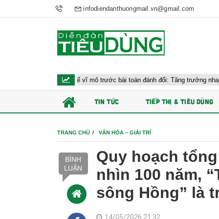
infodiendanthuongmail.vn@gmail.com
u hành kinh tế vĩ mô trước bài toán đánh đổi: Tăng trưởng nhanh và ổn định
TIN TỨC
TIẾP THỊ & TIÊU DÙNG
TRANG CHỦ
VĂN HÓA – GIẢI TRÍ
Quy hoạch tổng 
BÌNH
LUẬN
nhìn 100 năm, “
sông Hồng” là t
14/05/2026 21:32