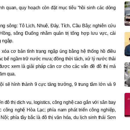
ảnh quan, quy hoạch còn đặt mục tiêu “hồi sinh các dòng
ng sông: Tô Lịch, Nhuệ, Đáy, Tích, Cầu Bây; nghiên cứu
Hồng, sông Đuống nhằm quản trị tổng hợp lưu vực, cải
g ngập.
 xóa cơ bản tình trạng ngập úng bằng hệ thống hồ điều
các bể ngầm trữ nước mưa; đồng thời tách, xử lý nước thải
y được xem là giải pháp căn cơ cho các vấn đề đô thị mà
năm qua.
ội sẽ hình thành 9 cực tăng trưởng, 9 trung tâm lớn và 9
ển đô thị dịch vụ, logistics, công nghệ cao gắn với sân bay
học công nghệ Hòa Lạc; phía nam phát triển công nghiệp,
Nội; phía tây bắc là đô thị văn hóa, du lịch sinh thái Sơn