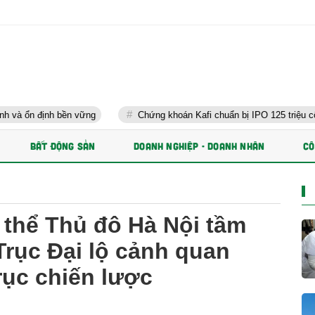
 bền vững
Chứng khoán Kafi chuẩn bị IPO 125 triệu cổ phiếu và p
BẤT ĐỘNG SẢN
DOANH NGHIỆP - DOANH NHÂN
CÔ
thể Thủ đô Hà Nội tầm
Trục Đại lộ cảnh quan
rục chiến lược