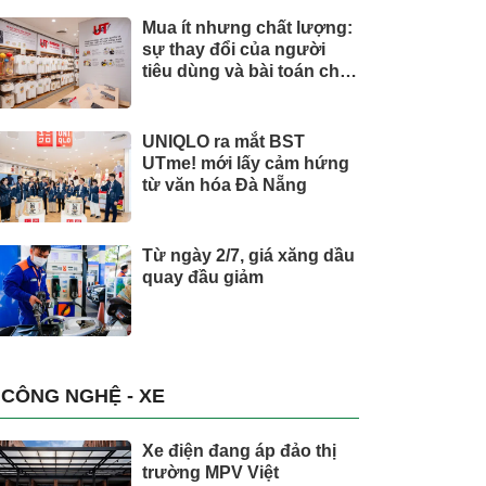
Mua ít nhưng chất lượng:
sự thay đổi của người
tiêu dùng và bài toán cho
thương hiệu quốc tế
UNIQLO ra mắt BST
UTme! mới lấy cảm hứng
từ văn hóa Đà Nẵng
Từ ngày 2/7, giá xăng dầu
quay đầu giảm
CÔNG NGHỆ - XE
Xe điện đang áp đảo thị
trường MPV Việt