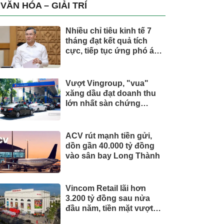
trụ, nắm giữ khối tài sản
VĂN HÓA – GIẢI TRÍ
hàng nghìn tỷ
Nhiều chỉ tiêu kinh tế 7
tháng đạt kết quả tích
cực, tiếp tục ứng phó áp
lực lạm phát
Vượt Vingroup, "vua"
xăng dầu đạt doanh thu
lớn nhất sàn chứng
khoán
ACV rút mạnh tiền gửi,
dồn gần 40.000 tỷ đồng
vào sân bay Long Thành
Vincom Retail lãi hơn
3.200 tỷ đồng sau nửa
đầu năm, tiền mặt vượt
5.700 tỷ đồng