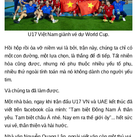
U17 Việt Nam giành vé dự World Cup.
Hồi hộp rồi òa vỡ niềm vui là bởi, trận này, chúng ta chỉ có
một con đường, một lựa chọn, là thắng để đi tiếp. Tất nhiên
hòa cũng được, nhưng nó phụ thuộc nhiều yếu tố phụ,
nhiều thứ ngoài tính toán mà nó không dành cho người yếu
tim.
Và chúng ta đã làm được.
Một nhà báo, ngay khi trận đấu U17 VN và UAE kết thúc đã
viết trên facebook của mình: "Tạm biệt Đông Nam Á thân
yêu. Tạm biệt châu Á nhé. Nay em ra thế giới òy"... hết sức
vui vẻ, thân thiện và hài hước.
Nhà văn Nguyễn Quang Lập, ngoài viết văn còn một thú vui,