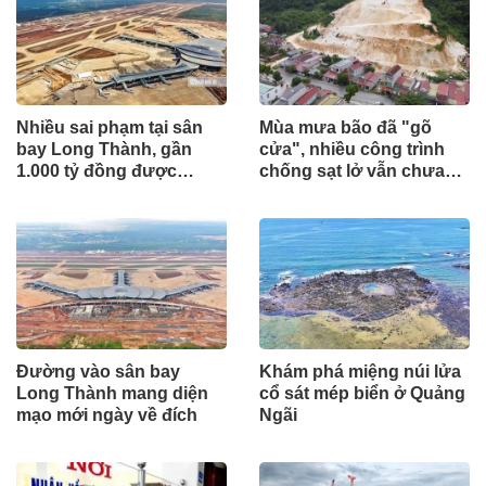
Nhiều sai phạm tại sân
Mùa mưa bão đã "gõ
bay Long Thành, gần
cửa", nhiều công trình
1.000 tỷ đồng được
chống sạt lở vẫn chưa
mang gửi lấy lãi
hoàn thành
Đường vào sân bay
Khám phá miệng núi lửa
Long Thành mang diện
cổ sát mép biển ở Quảng
mạo mới ngày về đích
Ngãi