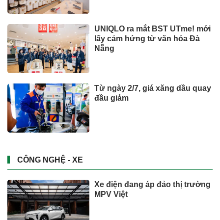
UNIQLO ra mắt BST UTme! mới
lấy cảm hứng từ văn hóa Đà
Nẵng
Từ ngày 2/7, giá xăng dầu quay
đầu giảm
CÔNG NGHỆ - XE
Xe điện đang áp đảo thị trường
MPV Việt