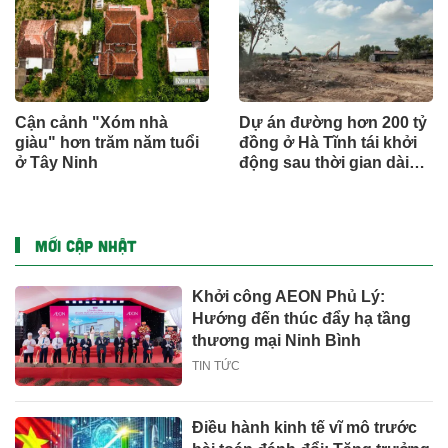
Cận cảnh "Xóm nhà
Dự án đường hơn 200 tỷ
giàu" hơn trăm năm tuổi
đồng ở Hà Tĩnh tái khởi
ở Tây Ninh
động sau thời gian dài
đình trệ
MỚI CẬP NHẬT
Khởi công AEON Phủ Lý:
Hướng đến thúc đẩy hạ tầng
thương mại Ninh Bình
TIN TỨC
Điều hành kinh tế vĩ mô trước