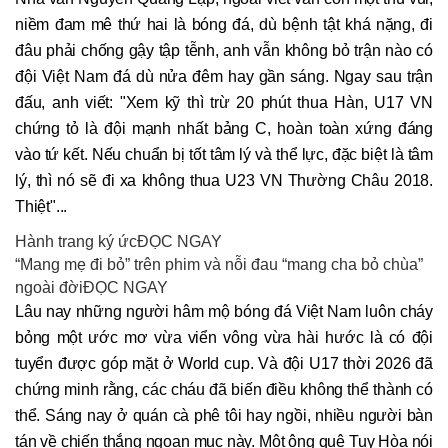
niềm đam mê thứ hai là bóng đá, dù bệnh tật khá nặng, đi
đâu phải chống gậy tập tễnh, anh vẫn không bỏ trận nào có
đội Việt Nam đá dù nửa đêm hay gần sáng. Ngay sau trận
đấu, anh viết: "Xem kỹ thì trừ 20 phút thua Hàn, U17 VN
chứng tỏ là đội mạnh nhất bảng C, hoàn toàn xứng đáng
vào tứ kết. Nếu chuẩn bị tốt tâm lý và thể lực, đặc biệt là tâm
lý, thì nó sẽ đi xa không thua U23 VN Thường Châu 2018.
Thiệt"...
Hành trang ký ứcĐỌC NGAY
“Mang mẹ đi bỏ” trên phim và nỗi đau “mang cha bỏ chùa”
ngoài đờiĐỌC NGAY
Lâu nay những người hâm mộ bóng đá Việt Nam luôn cháy
bỏng một ước mơ vừa viển vông vừa hài hước là có đội
tuyển được góp mặt ở World cup. Và đội U17 thời 2026 đã
chứng minh rằng, các cháu đã biến điều không thể thành có
thể. Sáng nay ở quán cà phê tôi hay ngồi, nhiều người bàn
tán về chiến thắng ngoạn mục này. Một ông quê Tuy Hòa nói