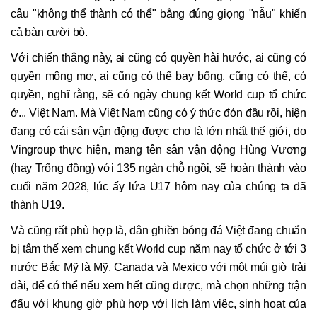
câu "không thể thành có thể" bằng đúng giọng "nẫu" khiến
cả bàn cười bò.
Với chiến thắng này, ai cũng có quyền hài hước, ai cũng có
quyền mộng mơ, ai cũng có thể bay bổng, cũng có thể, có
quyền, nghĩ rằng, sẽ có ngày chung kết World cup tổ chức
ở... Việt Nam. Mà Việt Nam cũng có ý thức đón đầu rồi, hiện
đang có cái sân vận động được cho là lớn nhất thế giới, do
Vingroup thực hiện, mang tên sân vận động Hùng Vương
(hay Trống đồng) với 135 ngàn chỗ ngồi, sẽ hoàn thành vào
cuối năm 2028, lúc ấy lứa U17 hôm nay của chúng ta đã
thành U19.
Và cũng rất phù hợp là, dân ghiền bóng đá Việt đang chuẩn
bị tâm thế xem chung kết World cup năm nay tổ chức ở tới 3
nước Bắc Mỹ là Mỹ, Canada và Mexico với một múi giờ trải
dài, để có thể nếu xem hết cũng được, mà chọn những trận
đấu với khung giờ phù hợp với lịch làm việc, sinh hoạt của