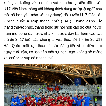
không ai không vỡ òa niềm vui khi chứng kiến đội tuyển
U17 Việt Nam thắng (tôi không thích dùng từ "quật ngã" như
một số bạn yêu môn vật hay dùng) đội tuyển U17 Các tiểu
vương quốc Ả Rập thống nhất (UAE). Thắng oanh liệt,
thắng thuyết phục, thắng trong sự hồi hộp cao độ của người
hâm mộ bóng đá nước nhà khi trước đấy ba hôm các cầu
thủ dưới 17 tuổi của chúng ta vừa thua tới 1-4 trước U17
Hàn Quốc, một trận thua hết sức đáng tiếc vì nó diễn ra ở
ngay cuối trận, nó tạo nên một sự nghi ngờ không hề mỏng
khi chúng ta sụp đổ nhanh thế.