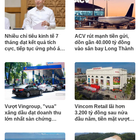
Nhiều chỉ tiêu kinh tế 7
ACV rút mạnh tiền gửi,
tháng đạt kết quả tích
dồn gần 40.000 tỷ đồng
cực, tiếp tục ứng phó áp
vào sân bay Long Thành
lực lạm phát
Vượt Vingroup, "vua"
Vincom Retail lãi hơn
xăng dầu đạt doanh thu
3.200 tỷ đồng sau nửa
lớn nhất sàn chứng
đầu năm, tiền mặt vượt
khoán
5.700 tỷ đồng