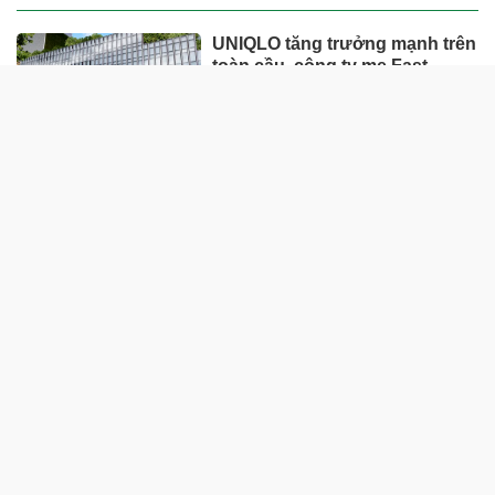
UNIQLO tăng trưởng mạnh trên
toàn cầu, công ty mẹ Fast
Retailing nâng mục tiêu doanh
thu và lợi nhuận năm 2026
Lộ diện khối tài sản trị giá gần
12.000 tỷ do con trai và con gái
ông Nguyễn Đức Thụy nắm
giữ tại một công ty sắp lên sàn
Một Gen Z giàu hơn cả ông
Trương Gia Bình, Bùi Thành
Nhơn trên sàn chứng khoán
Chân dung nữ đại gia genZ
vừa về làm Trợ lý Tổng Giám
đốc Sacombank: 21 tuổi làm