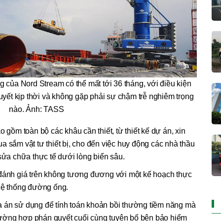
 của Nord Stream có thể mất tới 36 tháng, với điều kiện
quyết kịp thời và không gặp phải sự chậm trễ nghiêm trọng
nào. Ảnh: TASS
o gồm toàn bộ các khâu cần thiết, từ thiết kế dự án, xin
a sắm vật tư thiết bị, cho đến việc huy động các nhà thầu
 sửa chữa thực tế dưới lòng biển sâu.
 đánh giá trên không tương đương với một kế hoạch thực
 hệ thống đường ống.
 án sử dụng để tính toán khoản bồi thường tiềm năng mà
ường hợp phán quyết cuối cùng tuyên bố bên bảo hiểm