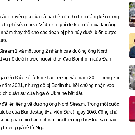
ng các chuyên gia của cả hai bên đã thu hẹp đáng kể những
h chi phí sửa chữa. Ví dụ, chi phí dự kiến để mua khoảng
nhằm thay thế cho các đoạn bị phá hủy dưới biển được
uro.
tream 1 và một trong 2 nhánh của đường ống Nord
oạt vụ nổ dưới nước ngoài khơi đảo Bornholm của Đan
ga đến Đức kể từ khi khai trương vào năm 2011, trong khi
 năm 2021, nhưng đã bị Berlin thu hồi chứng nhận vào
 dịch quân sự của Nga ở Ukraine bắt đầu.
 đã lên tiếng về đường ống Nord Stream. Trong một cuộc
utube của Bundestag (Hạ viện Đức) ngày 10/6, đồng chủ
raine phải chịu trách nhiệm bồi thường cho Đức và châu
g lượng giá rẻ từ Nga.