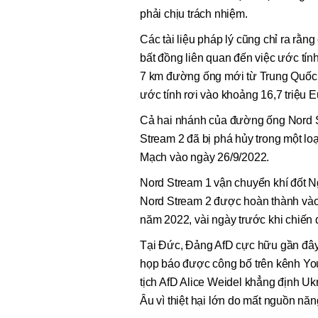
phải chịu trách nhiệm.
Các tài liệu pháp lý cũng chỉ ra rằ
bất đồng liên quan đến việc ước tín
7 km đường ống mới từ Trung Quốc 
ước tính rơi vào khoảng 16,7 triệu E
Cả hai nhánh của đường ống Nord S
Stream 2 đã bị phá hủy trong một l
Mạch vào ngày 26/9/2022.
Nord Stream 1 vận chuyển khí đốt N
Nord Stream 2 được hoàn thành vào
năm 2022, vài ngày trước khi chiến
Tại Đức, Đảng AfD cực hữu gần đây
họp báo được công bố trên kênh Yo
tịch AfD Alice Weidel khẳng định Uk
Âu vì thiệt hại lớn do mất nguồn năn