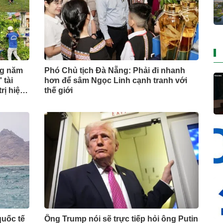
ng năm
Phó Chủ tịch Đà Nẵng: Phải đi nhanh
 tài
hơn để sâm Ngọc Linh cạnh tranh với
rị hiện
thế giới
quốc tế
Ông Trump nói sẽ trực tiếp hỏi ông Putin