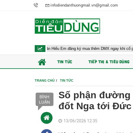
infodiendanthuongmail.vn@gmail.com
Ông Đoàn Văn Hiểu Em đăng ký mua thêm DMX ngay khi cổ phiếu lên sàn
TIN TỨC
TIẾP THỊ & TIÊU DÙNG
TRANG CHỦ
TIN TỨC
Số phận đường 
BÌNH
LUẬN
đốt Nga tới Đức
13/06/2026 12:35