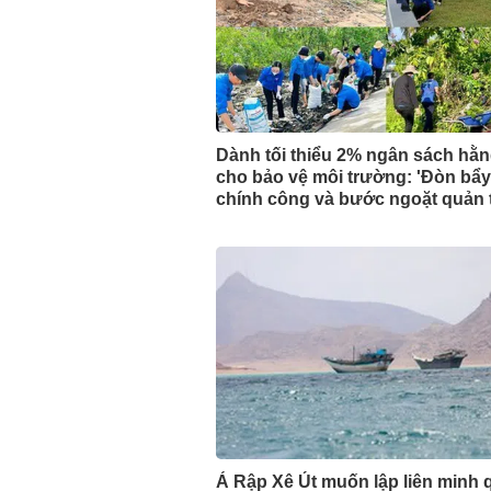
Dành tối thiểu 2% ngân sách hằ
cho bảo vệ môi trường: 'Đòn bẩy'
chính công và bước ngoặt quản t
đại
Ả Rập Xê Út muốn lập liên minh 