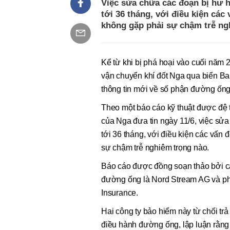
Việc sửa chữa các đoạn bị hư 
tới 36 tháng, với điều kiện các 
không gặp phải sự chậm trễ ng
Kể từ khi bị phá hoại vào cuối nă
vận chuyển khí đốt Nga qua biển Ba
thông tin mới về số phận đường ống
Theo một báo cáo kỹ thuật được đệ 
của Nga đưa tin ngày 11/6, việc sử
tới 36 tháng, với điều kiện các vấn 
sự chậm trễ nghiêm trọng nào.
Báo cáo được đồng soạn thảo bởi cá
đường ống là Nord Stream AG và phí
Insurance.
Hai công ty bảo hiểm này từ chối tr
điều hành đường ống, lập luận rằng