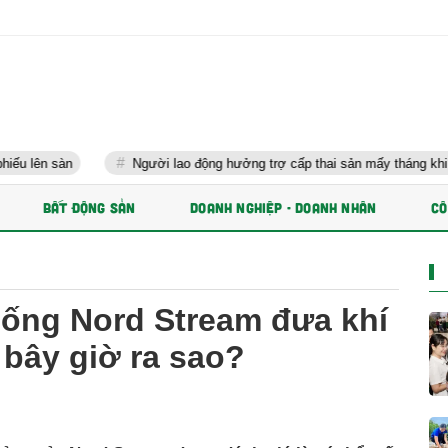
Người lao động hưởng trợ cấp thai sản mấy tháng khi sinh con th
BẤT ĐỘNG SẢN
DOANH NGHIỆP - DOANH NHÂN
CÔ
ống Nord Stream đưa khí
 bây giờ ra sao?