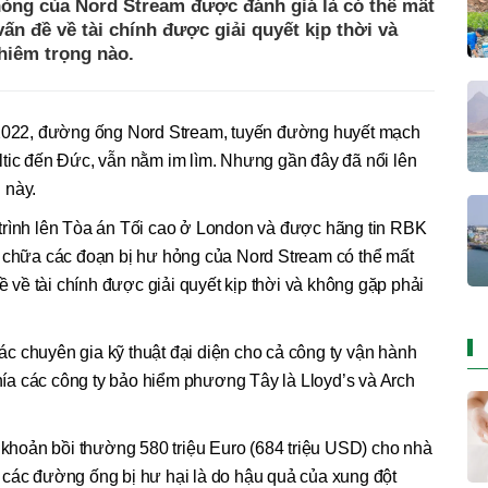
hỏng của Nord Stream được đánh giá là có thể mất
vấn đề về tài chính được giải quyết kịp thời và
hiêm trọng nào.
m 2022, đường ống Nord Stream, tuyến đường huyết mạch
ltic đến Đức, vẫn nằm im lìm. Nhưng gần đây đã nổi lên
 này.
trình lên Tòa án Tối cao ở London và được hãng tin RBK
a chữa các đoạn bị hư hỏng của Nord Stream có thể mất
đề về tài chính được giải quyết kịp thời và không gặp phải
c chuyên gia kỹ thuật đại diện cho cả công ty vận hành
a các công ty bảo hiểm phương Tây là Lloyd’s và Arch
ả khoản bồi thường 580 triệu Euro (684 triệu USD) cho nhà
 các đường ống bị hư hại là do hậu quả của xung đột