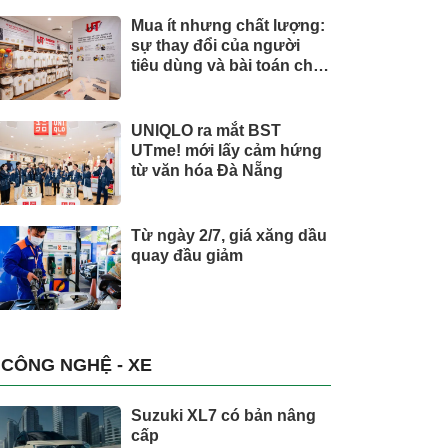
Mua ít nhưng chất lượng:
sự thay đổi của người
tiêu dùng và bài toán cho
thương hiệu quốc tế
UNIQLO ra mắt BST
UTme! mới lấy cảm hứng
từ văn hóa Đà Nẵng
Từ ngày 2/7, giá xăng dầu
quay đầu giảm
CÔNG NGHỆ - XE
Suzuki XL7 có bản nâng
cấp