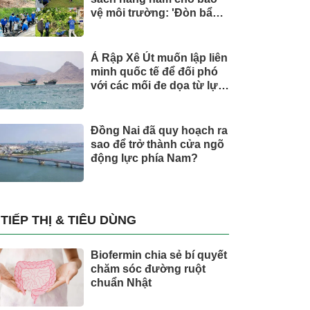
vệ môi trường: 'Đòn bẩy'
tài chính công và bước
ngoặt quản trị hiện đại
Ả Rập Xê Út muốn lập liên
minh quốc tế để đối phó
với các mối đe dọa từ lực
lượng Houthi
Đồng Nai đã quy hoạch ra
sao để trở thành cửa ngõ
động lực phía Nam?
TIẾP THỊ & TIÊU DÙNG
Biofermin chia sẻ bí quyết
chăm sóc đường ruột
chuẩn Nhật