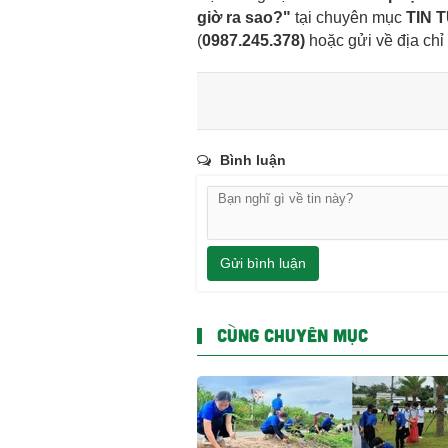
giờ ra sao?"
tại chuyên mục
TIN 
(
0987.245.378
)
hoặc gửi về địa chỉ
Bình luận
Gửi bình luận
CÙNG CHUYÊN MỤC