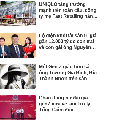
UNIQLO tăng trưởng
mạnh trên toàn cầu, công
ty mẹ Fast Retailing nâng
mục tiêu doanh thu và lợi
nhuận năm 2026
Lộ diện khối tài sản trị giá
gần 12.000 tỷ do con trai
và con gái ông Nguyễn
Đức Thụy nắm giữ tại một
công ty sắp lên sàn
Một Gen Z giàu hơn cả
ông Trương Gia Bình, Bùi
Thành Nhơn trên sàn
chứng khoán
Chân dung nữ đại gia
genZ vừa về làm Trợ lý
Tổng Giám đốc
Sacombank: 21 tuổi làm
Tổng Giám đốc doanh
nghiệp hàng không vũ