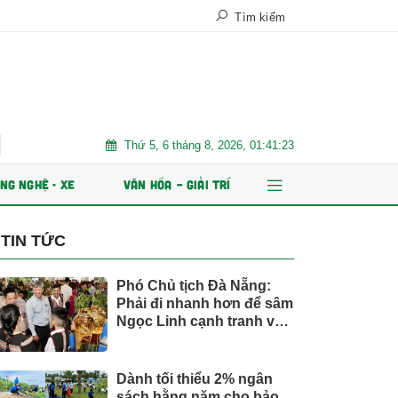
Tìm kiếm
Thứ 5, 6 tháng 8, 2026, 01:41:26
ứ 2?
Suzuki XL7 có bản nâng cấp
Giá xăng dầu tác động c
NG NGHỆ - XE
VĂN HÓA – GIẢI TRÍ
TIN TỨC
Phó Chủ tịch Đà Nẵng:
Phải đi nhanh hơn để sâm
Ngọc Linh cạnh tranh với
thế giới
Dành tối thiểu 2% ngân
sách hằng năm cho bảo