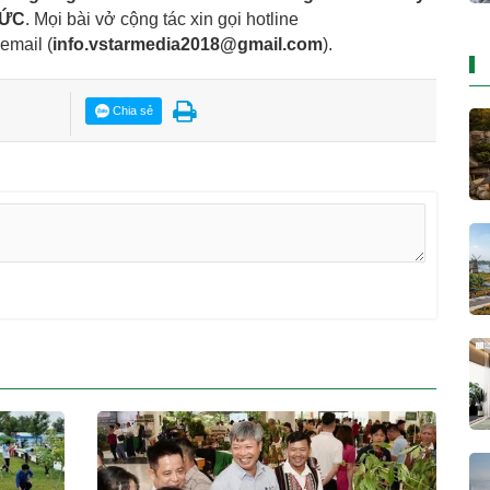
TỨC
. Mọi bài vở cộng tác xin gọi hotline
 email
(
info.vstarmedia2018@gmail.com
).
Chia sẻ