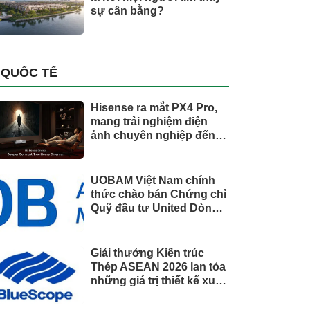
sự cân bằng?
QUỐC TẾ
Hisense ra mắt PX4 Pro,
mang trải nghiệm điện
ảnh chuyên nghiệp đến
không gian gia đình
UOBAM Việt Nam chính
thức chào bán Chứng chỉ
Quỹ đầu tư United Dòng
Tiền Linh Hoạt (UMMF)
Giải thưởng Kiến trúc
Thép ASEAN 2026 lan tỏa
những giá trị thiết kế xuất
sắc qua hợp tác khu vực