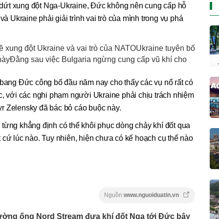
dứt xung đột Nga-Ukraine, Đức không nên cung cấp hỗ
và Ukraine phải giải trình vai trò của mình trong vụ phá
về xung đột Ukraine và vai trò của NATOUkraine tuyên bố
nàyĐằng sau việc Bulgaria ngừng cung cấp vũ khí cho
n bang Đức công bố đầu năm nay cho thấy các vụ nổ rất có
c, với các nghi phạm người Ukraine phải chịu trách nhiệm
r Zelensky đã bác bỏ cáo buộc này.
 từng khẳng định có thể khôi phục dòng chảy khí đốt qua
 cứ lúc nào. Tuy nhiên, hiện chưa có kế hoạch cụ thể nào
Nguồn
www.nguoiduatin.vn
ờng ống Nord Stream đưa khí đốt Nga tới Đức bây