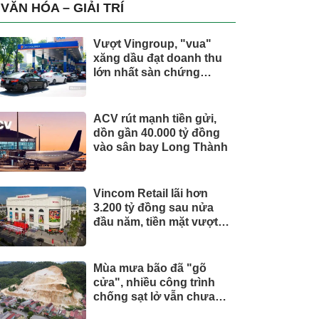
trụ, nắm giữ khối tài sản
VĂN HÓA – GIẢI TRÍ
hàng nghìn tỷ
Vượt Vingroup, "vua"
xăng dầu đạt doanh thu
lớn nhất sàn chứng
khoán
ACV rút mạnh tiền gửi,
dồn gần 40.000 tỷ đồng
vào sân bay Long Thành
Vincom Retail lãi hơn
3.200 tỷ đồng sau nửa
đầu năm, tiền mặt vượt
5.700 tỷ đồng
Mùa mưa bão đã "gõ
cửa", nhiều công trình
chống sạt lở vẫn chưa
hoàn thành