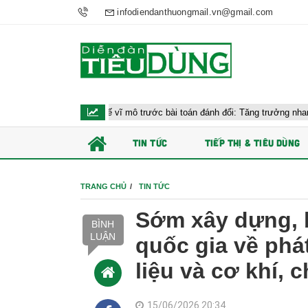
infodiendanthuongmail.vn@gmail.com
nh kinh tế vĩ mô trước bài toán đánh đổi: Tăng trưởng nhanh và ổn định bề
TIN TỨC
TIẾP THỊ & TIÊU DÙNG
TRANG CHỦ
TIN TỨC
Sớm xây dựng, 
BÌNH
LUẬN
quốc gia về phát
liệu và cơ khí, c
15/06/2026 20:34