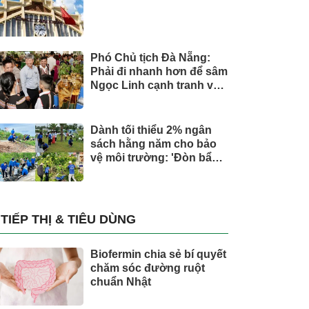
Phó Chủ tịch Đà Nẵng:
Phải đi nhanh hơn để sâm
Ngọc Linh cạnh tranh với
thế giới
Dành tối thiểu 2% ngân
sách hằng năm cho bảo
vệ môi trường: 'Đòn bẩy'
tài chính công và bước
ngoặt quản trị hiện đại
TIẾP THỊ & TIÊU DÙNG
Biofermin chia sẻ bí quyết
chăm sóc đường ruột
chuẩn Nhật