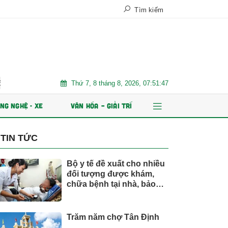
Tìm kiếm
Thứ 7, 8 tháng 8, 2026, 07:51:48
hành ESOP
Xe điện đang áp đảo thị trường MPV Việt
Nhiều
NG NGHỆ - XE
VĂN HÓA – GIẢI TRÍ
TIN TỨC
Bộ y tế đề xuất cho nhiều
đối tượng được khám,
chữa bệnh tại nhà, bảo
hiểm y tế chi trả
Trăm năm chợ Tân Định