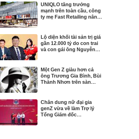
UNIQLO tăng trưởng
mạnh trên toàn cầu, công
ty mẹ Fast Retailing nâng
mục tiêu doanh thu và lợi
nhuận năm 2026
Lộ diện khối tài sản trị giá
gần 12.000 tỷ do con trai
và con gái ông Nguyễn
Đức Thụy nắm giữ tại một
công ty sắp lên sàn
Một Gen Z giàu hơn cả
ông Trương Gia Bình, Bùi
Thành Nhơn trên sàn
chứng khoán
Chân dung nữ đại gia
genZ vừa về làm Trợ lý
Tổng Giám đốc
Sacombank: 21 tuổi làm
Tổng Giám đốc doanh
nghiệp hàng không vũ