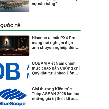
sự cân bằng?
QUỐC TẾ
Hisense ra mắt PX4 Pro,
mang trải nghiệm điện
ảnh chuyên nghiệp đến
không gian gia đình
UOBAM Việt Nam chính
thức chào bán Chứng chỉ
Quỹ đầu tư United Dòng
Tiền Linh Hoạt (UMMF)
Giải thưởng Kiến trúc
Thép ASEAN 2026 lan tỏa
những giá trị thiết kế xuất
sắc qua hợp tác khu vực