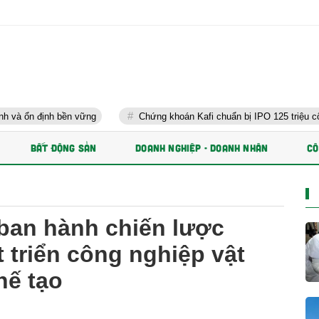
n vững
Chứng khoán Kafi chuẩn bị IPO 125 triệu cổ phiếu và phát 
BẤT ĐỘNG SẢN
DOANH NGHIỆP - DOANH NHÂN
CÔ
ban hành chiến lược
 triển công nghiệp vật
hế tạo