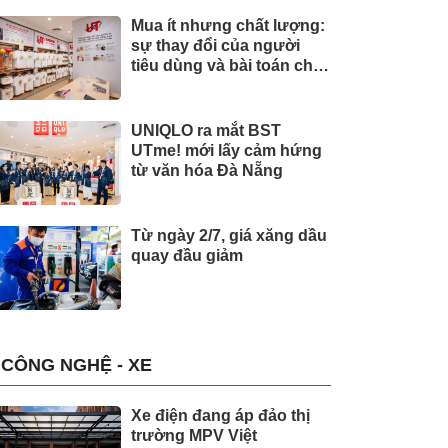
Mua ít nhưng chất lượng:
sự thay đổi của người
tiêu dùng và bài toán cho
thương hiệu quốc tế
UNIQLO ra mắt BST
UTme! mới lấy cảm hứng
từ văn hóa Đà Nẵng
Từ ngày 2/7, giá xăng dầu
quay đầu giảm
CÔNG NGHỆ - XE
Xe điện đang áp đảo thị
trường MPV Việt