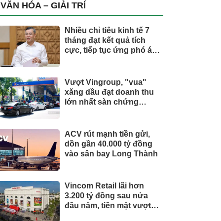
trụ, nắm giữ khối tài sản
VĂN HÓA – GIẢI TRÍ
hàng nghìn tỷ
Nhiều chỉ tiêu kinh tế 7
tháng đạt kết quả tích
cực, tiếp tục ứng phó áp
lực lạm phát
Vượt Vingroup, "vua"
xăng dầu đạt doanh thu
lớn nhất sàn chứng
khoán
ACV rút mạnh tiền gửi,
dồn gần 40.000 tỷ đồng
vào sân bay Long Thành
Vincom Retail lãi hơn
3.200 tỷ đồng sau nửa
đầu năm, tiền mặt vượt
5.700 tỷ đồng