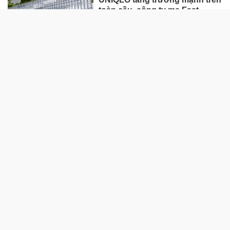
toàn cầu, công ty mẹ Fast
Retailing nâng mục tiêu doanh
thu và lợi nhuận năm 2026
Lộ diện khối tài sản trị giá gần
12.000 tỷ do con trai và con gái
ông Nguyễn Đức Thụy nắm
giữ tại một công ty sắp lên sàn
Một Gen Z giàu hơn cả ông
Trương Gia Bình, Bùi Thành
Nhơn trên sàn chứng khoán
Chân dung nữ đại gia genZ
vừa về làm Trợ lý Tổng Giám
đốc Sacombank: 21 tuổi làm
Tổng Giám đốc doanh nghiệp
hàng không vũ trụ, nắm giữ