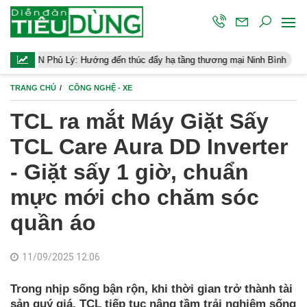
Hướng đến thúc đẩy hạ tầng thương mại Ninh Bình
Điều hành kinh
TRANG CHỦ
CÔNG NGHỆ - XE
TCL ra mắt Máy Giặt Sấy
TCL Care Aura DD Inverter
- Giặt sấy 1 giờ, chuẩn
mực mới cho chăm sóc
quần áo
11/09/2025 12:06
Trong nhịp sống bận rộn, khi thời gian trở thành tài
sản quý giá, TCL tiếp tục nâng tầm trải nghiệm sống