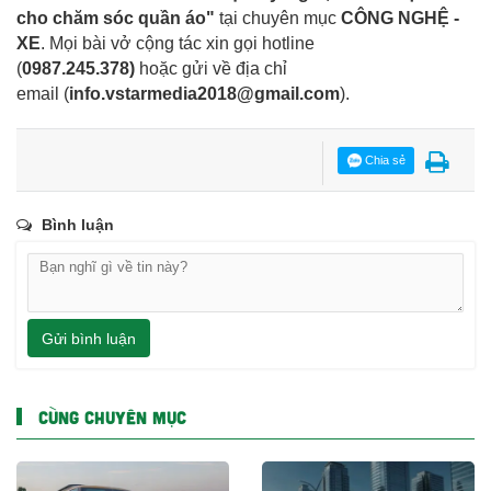
cho chăm sóc quần áo"
tại chuyên mục
CÔNG NGHỆ -
XE
. Mọi bài vở cộng tác xin gọi hotline
(
0987.245.378
)
hoặc gửi về địa chỉ
email
(
info.vstarmedia2018@gmail.com
).
Chia sẻ
Bình luận
Gửi bình luận
CÙNG CHUYÊN MỤC