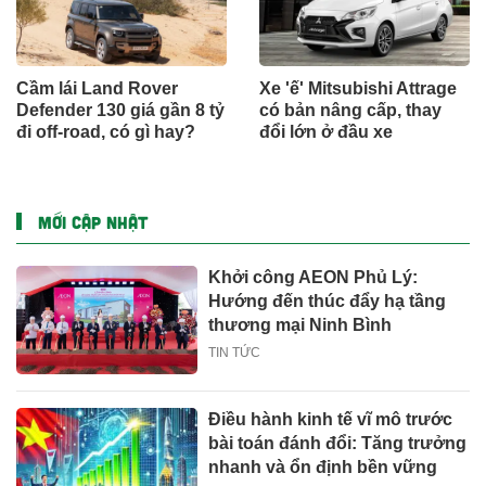
Cầm lái Land Rover
Xe 'ế' Mitsubishi Attrage
Defender 130 giá gần 8 tỷ
có bản nâng cấp, thay
đi off-road, có gì hay?
đổi lớn ở đầu xe
MỚI CẬP NHẬT
Khởi công AEON Phủ Lý:
Hướng đến thúc đẩy hạ tầng
thương mại Ninh Bình
TIN TỨC
Điều hành kinh tế vĩ mô trước
bài toán đánh đổi: Tăng trưởng
nhanh và ổn định bền vững