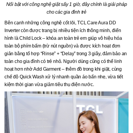
Nổi bật với công nghệ giặt sấy 1 giờ, đây chính là giải pháp
cho các gia đình trẻ
Bên cạnh những công nghệ cốt lõi, TCL Care Aura DD
Inverter còn được trang bị nhiều tiện ích thông minh, điển
hình là Child Lock – khóa an toàn trẻ em giúp vô hiệu hóa
toàn bộ phím bấm (trừ nút nguồn) và được kích hoạt đơn
giản bằng tổ hợp “Rinse” + “Delay” trong 3 giây, đảm bảo an
toàn cho gia đình có trẻ nhỏ. Người dùng cũng có thể linh
hoạt hơn nhờ Add Garment – thêm đồ trong khi giặt, cùng
chế độ Quick Wash xử lý nhanh quần áo bẩn nhẹ, vừa tiết
kiệm thời gian vừa giảm tiêu thụ điện nước.