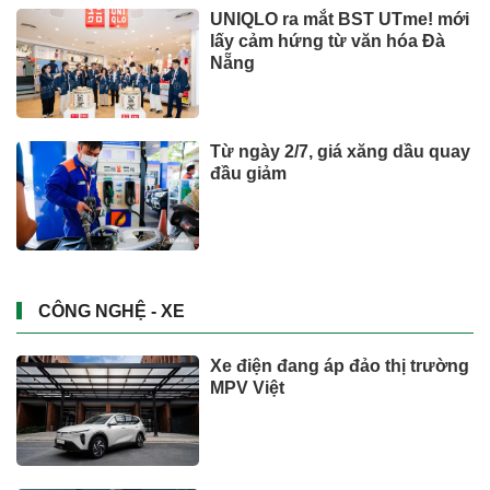
UNIQLO ra mắt BST UTme! mới
lấy cảm hứng từ văn hóa Đà
Nẵng
Từ ngày 2/7, giá xăng dầu quay
đầu giảm
CÔNG NGHỆ - XE
Xe điện đang áp đảo thị trường
MPV Việt