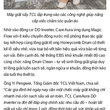
Máy giặt sấy TCL tập trung vào các công nghệ giúp nâng
cấp việc chăm sóc quần áo
Nhờ vào động cơ DD Inverter, Care Aura ứng dụng Magic
Flow với 8 kiểu chuyển động nước mô phỏng thao tác giặt
tay, kết hợp cùng lồng giặt tổ ong Honeycomb Drum có thiết
kế lỗ siêu nhỏ, vừa loại bỏ vết bẩn hiệu quả vừa bảo vệ từng
sợi vải. Bên cạnh đó, hệ thống EBS khử khuẩn nhiệt độ cao
cùng chức năng Drum Clean – tự vệ sinh lồng giặt giúp duy
trì lồng giặt luôn sạch sẽ, ngăn ngừa vi khuẩn, đồng thời kéo
dài tuổi thọ thiết bị.
Ông Yi Pengwei, Tổng Giám đốc TCL Việt Nam, chia sẻ:
“
Các gia đình trẻ ngày nay cần một chiếc máy giặt không chỉ
nhanh mà còn sạch sâu và an toàn. TCL CareAura DD
Inverter ra đời để đáp ứng chính xác nhu cầu đó – hoàn tất
giặt và sấy chỉ trong 1 giờ, đồng thời bảo vệ sức khỏe và giữ