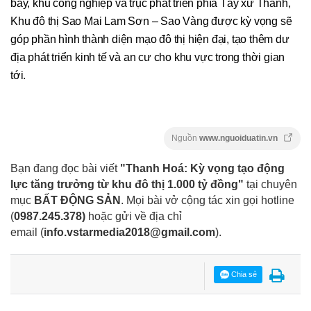
bay, khu công nghiệp và trục phát triển phía Tây xứ Thanh,
Khu đô thị Sao Mai Lam Sơn – Sao Vàng được kỳ vọng sẽ
góp phần hình thành diện mạo đô thị hiện đại, tạo thêm dư
địa phát triển kinh tế và an cư cho khu vực trong thời gian
tới.
Nguồn
www.nguoiduatin.vn
Bạn đang đọc bài viết
"Thanh Hoá: Kỳ vọng tạo động
lực tăng trưởng từ khu đô thị 1.000 tỷ đồng"
tại chuyên
mục
BẤT ĐỘNG SẢN
. Mọi bài vở cộng tác xin gọi hotline
(
0987.245.378
)
hoặc gửi về địa chỉ
email
(
info.vstarmedia2018@gmail.com
).
Chia sẻ