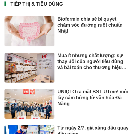
TIẾP THỊ & TIÊU DÙNG
Biofermin chia sẻ bí quyết
chăm sóc đường ruột chuẩn
Nhật
Mua ít nhưng chất lượng: sự
thay đổi của người tiêu dùng
và bài toán cho thương hiệu
quốc tế
UNIQLO ra mắt BST UTme! mới
lấy cảm hứng từ văn hóa Đà
Nẵng
Từ ngày 2/7, giá xăng dầu quay
đầu giảm