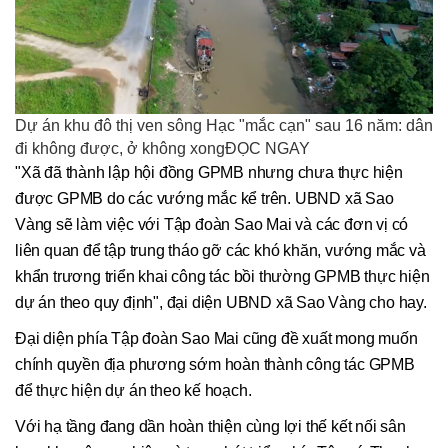
Dự án khu đô thị ven sông Hạc "mắc cạn" sau 16 năm: dân
đi không được, ở không xongĐỌC NGAY
"Xã đã thành lập hội đồng GPMB nhưng chưa thực hiện
được GPMB do các vướng mắc kể trên. UBND xã Sao
Vàng sẽ làm việc với Tập đoàn Sao Mai và các đơn vị có
liên quan để tập trung tháo gỡ các khó khăn, vướng mắc và
khẩn trương triển khai công tác bồi thường GPMB thực hiện
dự án theo quy định", đại diện UBND xã Sao Vàng cho hay.
Đại diện phía Tập đoàn Sao Mai cũng đề xuất mong muốn
chính quyền địa phương sớm hoàn thành công tác GPMB
để thực hiện dự án theo kế hoạch.
Với hạ tầng đang dần hoàn thiện cùng lợi thế kết nối sân