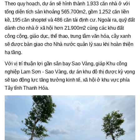
Theo quy hoạch, dự án sẽ hình thành 1.933 căn nhà ở với
tổng diện tích sàn khoảng 565.700m2, gồm 1.252 căn liền
kề, 195 căn shoptel và 486 căn tái định cư. Ngoài ra, quỹ đất
dành cho nhà ở xã hội hơn 21.900m2 cùng các khu đất
công cộng, giáo dục, thể thao, trung tâm văn hóa, cây xanh
sẽ được bàn giao cho Nhà nước quản lý sau khi hoàn thiện
hạ tầng.
Với vị trí thuận lợi gần sân bay Sao Vàng, giáp Khu công
nghiệp Lam Sơn - Sao Vàng, dự án khu đô thị được kỳ vọng
sẽ tạo động lực tăng trưởng kinh tế, xã hội ở khu vực phía
Tây tỉnh Thanh Hóa.