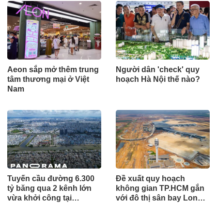
Aeon sắp mở thêm trung
Người dân 'check' quy
tâm thương mại ở Việt
hoạch Hà Nội thế nào?
Nam
Tuyến cầu đường 6.300
Đề xuất quy hoạch
tỷ băng qua 2 kênh lớn
không gian TP.HCM gắn
vừa khởi công tại
với đô thị sân bay Long
TP.HCM
Thành