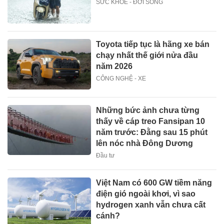
SỨC KHOẺ - ĐỜI SỐNG
Toyota tiếp tục là hãng xe bán
chạy nhất thế giới nửa đầu
năm 2026
CÔNG NGHỆ - XE
Những bức ảnh chưa từng
thấy về cáp treo Fansipan 10
năm trước: Đằng sau 15 phút
lên nóc nhà Đông Dương
Đầu tư
Việt Nam có 600 GW tiềm năng
điện gió ngoài khơi, vì sao
hydrogen xanh vẫn chưa cất
cánh?