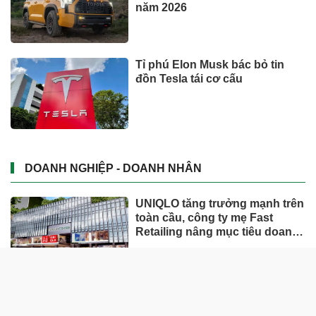
năm 2026
Tỉ phú Elon Musk bác bỏ tin
đồn Tesla tái cơ cấu
DOANH NGHIỆP - DOANH NHÂN
UNIQLO tăng trưởng mạnh trên
toàn cầu, công ty mẹ Fast
Retailing nâng mục tiêu doanh
thu và lợi nhuận năm 2026
Lộ diện khối tài sản trị giá gần
12.000 tỷ do con trai và con gái