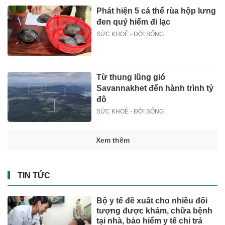
Phát hiện 5 cá thể rùa hộp lưng
đen quý hiếm đi lạc
SỨC KHOẺ - ĐỜI SỐNG
Từ thung lũng gió
Savannakhet đến hành trình tỷ
đô
SỨC KHOẺ - ĐỜI SỐNG
Xem thêm
TIN TỨC
Bộ y tế đề xuất cho nhiều đối
tượng được khám, chữa bệnh
tại nhà, bảo hiểm y tế chi trả