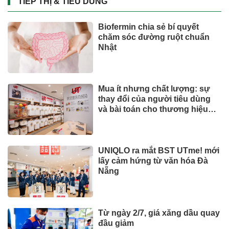
TIẾP THỊ & TIÊU DÙNG
Biofermin chia sẻ bí quyết
chăm sóc đường ruột chuẩn
Nhật
Mua ít nhưng chất lượng: sự
thay đổi của người tiêu dùng
và bài toán cho thương hiệu
quốc tế
UNIQLO ra mắt BST UTme! mới
lấy cảm hứng từ văn hóa Đà
Nẵng
Từ ngày 2/7, giá xăng dầu quay
đầu giảm