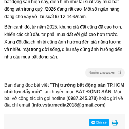
bất động sản hiện nay, điển hình như lãi suất vay mua bất
động sản trong quý I/2026 đang rất cao. Một số ngân hàng
đang cho vay với lãi suất từ 12-14%/năm.
Bên cạnh đó, từ năm 2025, khung giá đất cũng đã cao hơn,
khiến các chủ đầu tư phải mua đất với giá cao hơn trước.
Xung đột địa chính trị cũng ảnh hưởng đến giá năng lượng
và nhiều mặt trong đời sống, điều này cũng ảnh hưởng đến
nhu cầu mua bất động sản.
Nguồn
znews.vn
Bạn đang đọc bài viết
"Thị trường bất động sản TP.HCM
chờ lực đẩy mới"
tại chuyên mục
BẤT ĐỘNG SẢN
. Mọi
bài vở cộng tác xin gọi hotline (
0987.245.378
)
hoặc gửi về
địa chỉ email
(
info.vstarmedia2018@gmail.com
).
Chia sẻ