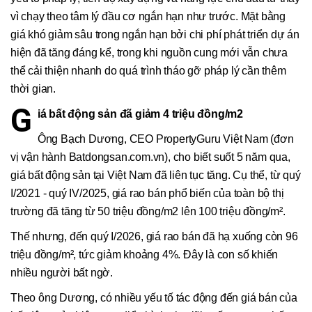
vì chạy theo tâm lý đầu cơ ngắn hạn như trước. Mặt bằng
giá khó giảm sâu trong ngắn hạn bởi chi phí phát triển dự án
hiện đã tăng đáng kể, trong khi nguồn cung mới vẫn chưa
thể cải thiện nhanh do quá trình tháo gỡ pháp lý cần thêm
thời gian.
G
iá bất động sản đã giảm 4 triệu đồng/m2
Ông Bạch Dương, CEO PropertyGuru Việt Nam (đơn
vị vận hành Batdongsan.com.vn), cho biết suốt 5 năm qua,
giá bất động sản tại Việt Nam đã liên tục tăng. Cụ thể, từ quý
I/2021 - quý IV/2025, giá rao bán phổ biến của toàn bộ thị
trường đã tăng từ 50 triệu đồng/m2 lên 100 triệu đồng/m².
Thế nhưng, đến quý I/2026, giá rao bán đã hạ xuống còn 96
triệu đồng/m², tức giảm khoảng 4%. Đây là con số khiến
nhiều người bất ngờ.
Theo ông Dương, có nhiều yếu tố tác động đến giá bán của