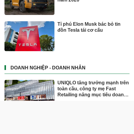
Tỉ phú Elon Musk bác bỏ tin
đồn Tesla tái cơ cấu
DOANH NGHIỆP - DOANH NHÂN
UNIQLO tăng trưởng mạnh trên
toàn cầu, công ty mẹ Fast
Retailing nâng mục tiêu doanh
thu và lợi nhuận năm 2026
Lộ diện khối tài sản trị giá gần
12.000 tỷ do con trai và con gái
ông Nguyễn Đức Thụy nắm