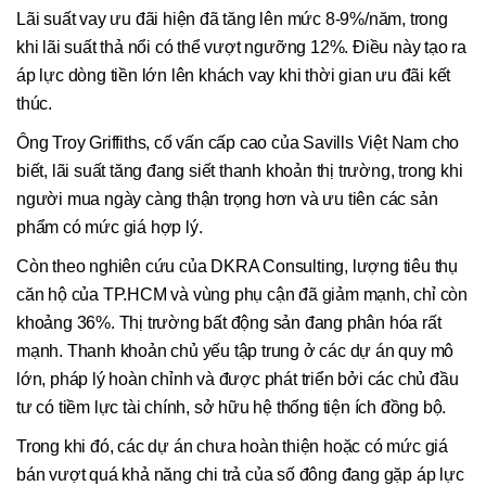
Lãi suất vay ưu đãi hiện đã tăng lên mức 8-9%/năm, trong
khi lãi suất thả nổi có thể vượt ngưỡng 12%. Điều này tạo ra
áp lực dòng tiền lớn lên khách vay khi thời gian ưu đãi kết
thúc.
Ông Troy Griffiths, cố vấn cấp cao của Savills Việt Nam cho
biết, lãi suất tăng đang siết thanh khoản thị trường, trong khi
người mua ngày càng thận trọng hơn và ưu tiên các sản
phẩm có mức giá hợp lý.
Còn theo nghiên cứu của DKRA Consulting, lượng tiêu thụ
căn hộ của TP.HCM và vùng phụ cận đã giảm mạnh, chỉ còn
khoảng 36%. Thị trường bất động sản đang phân hóa rất
mạnh. Thanh khoản chủ yếu tập trung ở các dự án quy mô
lớn, pháp lý hoàn chỉnh và được phát triển bởi các chủ đầu
tư có tiềm lực tài chính, sở hữu hệ thống tiện ích đồng bộ.
Trong khi đó, các dự án chưa hoàn thiện hoặc có mức giá
bán vượt quá khả năng chi trả của số đông đang gặp áp lực