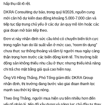
hấp thụ rất rõ rệt.
DKRA Consulting dự báo, trong quý II/2026, nguồn cung
mới căn hộ dự kiến dao động khoảng 5.000-7.000 căn và
tiếp tục tập trung chủ yếu ở các dự án quy mô lớn hoặc các
giai đoạn mở bán tiếp theo.
Đơn vị này nhận định sức cầu khó có chuyển biến tích cực
trong ngắn hạn do lãi suất vẫn ở mức cao, “room tín dụng”
chưa thực sự thông thoáng và tâm lý người mua ngày càng
thận trọng hơn trước các biến động kinh tế. Thị trường bất
động sản không thiếu nhu cầu ở thực nhưng thiếu khả năng
chi trả cho mặt bằng giá quá cao hiện nay.
Ông Võ Hồng Thắng, Phó Tổng giám đốc DKRA Group
nhận định, thị trường đang bước vào giai đoạn thanh lọc
mạnh sau thời kỳ tăng nóng.
Theo ông Thắng, người mua hiện ưu tiên nhiều hơn đến
yếu tố pháp lý, tiến độ xây dựng và năng lực chủ đầu tư thay