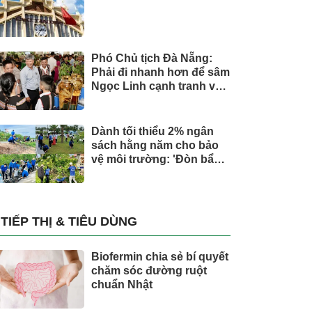
Phó Chủ tịch Đà Nẵng:
Phải đi nhanh hơn để sâm
Ngọc Linh cạnh tranh với
thế giới
Dành tối thiểu 2% ngân
sách hằng năm cho bảo
vệ môi trường: 'Đòn bẩy'
tài chính công và bước
ngoặt quản trị hiện đại
TIẾP THỊ & TIÊU DÙNG
Biofermin chia sẻ bí quyết
chăm sóc đường ruột
chuẩn Nhật