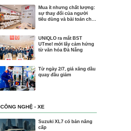
Mua ít nhưng chất lượng:
sự thay đổi của người
tiêu dùng và bài toán cho
thương hiệu quốc tế
UNIQLO ra mắt BST
UTme! mới lấy cảm hứng
từ văn hóa Đà Nẵng
Từ ngày 2/7, giá xăng dầu
quay đầu giảm
CÔNG NGHỆ - XE
Suzuki XL7 có bản nâng
cấp