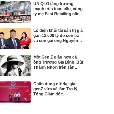
UNIQLO tăng trưởng
mạnh trên toàn cầu, công
ty mẹ Fast Retailing nâng
mục tiêu doanh thu và lợi
nhuận năm 2026
Lộ diện khối tài sản trị giá
gần 12.000 tỷ do con trai
và con gái ông Nguyễn
Đức Thụy nắm giữ tại một
công ty sắp lên sàn
Một Gen Z giàu hơn cả
ông Trương Gia Bình, Bùi
Thành Nhơn trên sàn
chứng khoán
Chân dung nữ đại gia
genZ vừa về làm Trợ lý
Tổng Giám đốc
Sacombank: 21 tuổi làm
Tổng Giám đốc doanh
nghiệp hàng không vũ