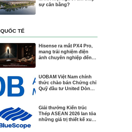
sự cân bằng?
QUỐC TẾ
Hisense ra mắt PX4 Pro,
mang trải nghiệm điện
ảnh chuyên nghiệp đến
không gian gia đình
UOBAM Việt Nam chính
thức chào bán Chứng chỉ
Quỹ đầu tư United Dòng
Tiền Linh Hoạt (UMMF)
Giải thưởng Kiến trúc
Thép ASEAN 2026 lan tỏa
những giá trị thiết kế xuất
sắc qua hợp tác khu vực