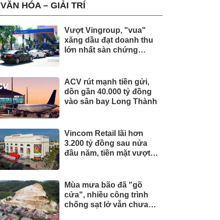
trụ, nắm giữ khối tài sản
VĂN HÓA – GIẢI TRÍ
hàng nghìn tỷ
Vượt Vingroup, "vua"
xăng dầu đạt doanh thu
lớn nhất sàn chứng
khoán
ACV rút mạnh tiền gửi,
dồn gần 40.000 tỷ đồng
vào sân bay Long Thành
Vincom Retail lãi hơn
3.200 tỷ đồng sau nửa
đầu năm, tiền mặt vượt
5.700 tỷ đồng
Mùa mưa bão đã "gõ
cửa", nhiều công trình
chống sạt lở vẫn chưa
hoàn thành