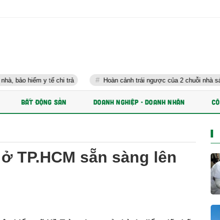
ế chi trả
Hoàn cảnh trái ngược của 2 chuỗi nhà sách lớn nhất Việ
BẤT ĐỘNG SẢN
DOANH NGHIỆP - DOANH NHÂN
CÔ
t ở TP.HCM sẵn sàng lên