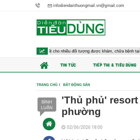
infodiendanthuongmail.vn@gmail.com
 tế đề xuất cho nhiều đối tượng được khám, chữa bệnh tại nhà, bảo hiểm y t
TIN TỨC
TIẾP THỊ & TIÊU DÙNG
TRANG CHỦ
BẤT ĐỘNG SẢN
'Thủ phủ' resor
BÌNH
LUẬN
phường
02/06/2026 18:00