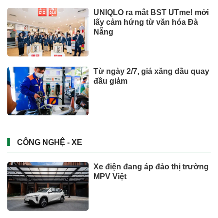
UNIQLO ra mắt BST UTme! mới
lấy cảm hứng từ văn hóa Đà
Nẵng
Từ ngày 2/7, giá xăng dầu quay
đầu giảm
CÔNG NGHỆ - XE
Xe điện đang áp đảo thị trường
MPV Việt