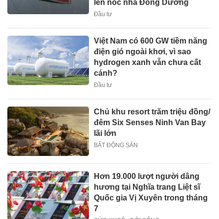
lên nóc nhà Đông Dương
Đầu tư
Việt Nam có 600 GW tiềm năng
điện gió ngoài khơi, vì sao
hydrogen xanh vẫn chưa cất
cánh?
Đầu tư
Chủ khu resort trăm triệu đồng/
đêm Six Senses Ninh Van Bay
lãi lớn
BẤT ĐỘNG SẢN
Hơn 19.000 lượt người dâng
hương tại Nghĩa trang Liệt sĩ
Quốc gia Vị Xuyên trong tháng
7