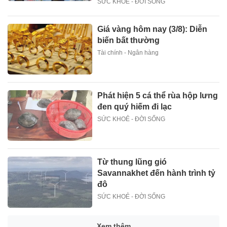
SỨC KHOẺ - ĐỜI SỐNG
Giá vàng hôm nay (3/8): Diễn
biến bất thường
Tài chính - Ngân hàng
Phát hiện 5 cá thể rùa hộp lưng
đen quý hiếm đi lạc
SỨC KHOẺ - ĐỜI SỐNG
Từ thung lũng gió
Savannakhet đến hành trình tỷ
đô
SỨC KHOẺ - ĐỜI SỐNG
Xem thêm