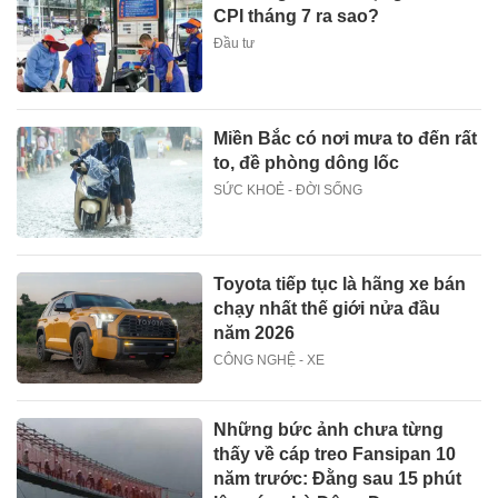
CPI tháng 7 ra sao?
Đầu tư
Miền Bắc có nơi mưa to đến rất
to, đề phòng dông lốc
SỨC KHOẺ - ĐỜI SỐNG
Toyota tiếp tục là hãng xe bán
chạy nhất thế giới nửa đầu
năm 2026
CÔNG NGHỆ - XE
Những bức ảnh chưa từng
thấy về cáp treo Fansipan 10
năm trước: Đằng sau 15 phút