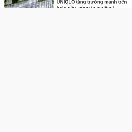
UNIQLO tăng trưởng mạnh trên
toàn cầu, công ty mẹ Fast
Retailing nâng mục tiêu doanh
thu và lợi nhuận năm 2026
Lộ diện khối tài sản trị giá gần
12.000 tỷ do con trai và con gái
ông Nguyễn Đức Thụy nắm
giữ tại một công ty sắp lên sàn
Một Gen Z giàu hơn cả ông
Trương Gia Bình, Bùi Thành
Nhơn trên sàn chứng khoán
Chân dung nữ đại gia genZ
vừa về làm Trợ lý Tổng Giám
đốc Sacombank: 21 tuổi làm
Tổng Giám đốc doanh nghiệp