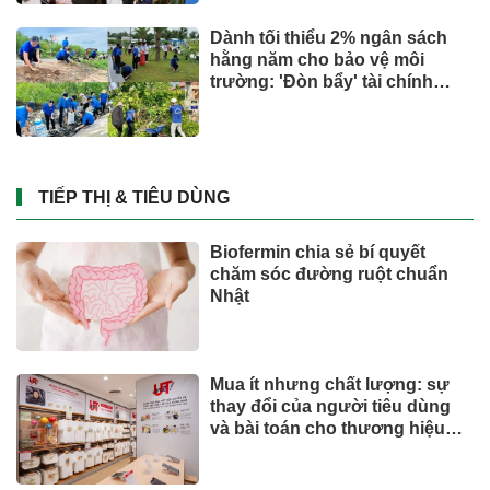
Dành tối thiểu 2% ngân sách
hằng năm cho bảo vệ môi
trường: 'Đòn bẩy' tài chính
công và bước ngoặt quản trị
hiện đại
TIẾP THỊ & TIÊU DÙNG
Biofermin chia sẻ bí quyết
chăm sóc đường ruột chuẩn
Nhật
Mua ít nhưng chất lượng: sự
thay đổi của người tiêu dùng
và bài toán cho thương hiệu
quốc tế