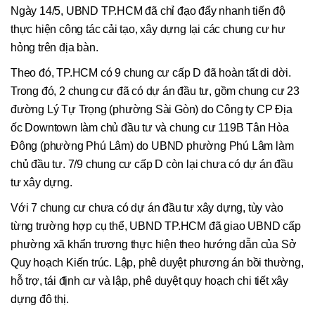
Ngày 14/5, UBND TP.HCM đã chỉ đạo đẩy nhanh tiến độ
thực hiện công tác cải tạo, xây dựng lại các chung cư hư
hỏng trên địa bàn.
Theo đó, TP.HCM có 9 chung cư cấp D đã hoàn tất di dời.
Trong đó, 2 chung cư đã có dự án đầu tư, gồm chung cư 23
đường Lý Tự Trọng (phường Sài Gòn) do Công ty CP Địa
ốc Downtown làm chủ đầu tư và chung cư 119B Tân Hòa
Đông (phường Phú Lâm) do UBND phường Phú Lâm làm
chủ đầu tư. 7/9 chung cư cấp D còn lại chưa có dự án đầu
tư xây dựng.
Với 7 chung cư chưa có dự án đầu tư xây dựng, tùy vào
từng trường hợp cụ thể, UBND TP.HCM đã giao UBND cấp
phường xã khẩn trương thực hiện theo hướng dẫn của Sở
Quy hoạch Kiến trúc. Lập, phê duyệt phương án bồi thường,
hỗ trợ, tái định cư và lập, phê duyệt quy hoạch chi tiết xây
dựng đô thị.