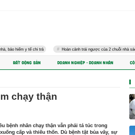
 chi trả
Hoàn cảnh trái ngược của 2 chuỗi nhà sách lớn nhất Việt
BẤT ĐỘNG SẢN
DOANH NGHIỆP - DOANH NHÂN
CÔ
óm chạy thận
ều bệnh nhân chạy thận vẫn phải tá túc trong
xuống cấp và thiếu thốn. Dù bệnh tật bủa vây, sự