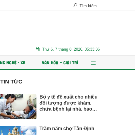
Tìm kiếm
Thứ 6, 7 tháng 8, 2026, 05:33:38
 Nam
Trăm năm chợ Tân Định
AI và dữ liệu định hình tươ
NG NGHỆ - XE
VĂN HÓA – GIẢI TRÍ
TIN TỨC
Bộ y tế đề xuất cho nhiều
đối tượng được khám,
chữa bệnh tại nhà, bảo
hiểm y tế chi trả
Trăm năm chợ Tân Định