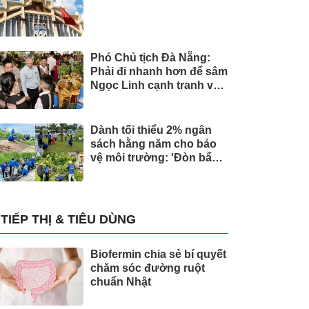
Phó Chủ tịch Đà Nẵng:
Phải đi nhanh hơn để sâm
Ngọc Linh cạnh tranh với
thế giới
Dành tối thiểu 2% ngân
sách hằng năm cho bảo
vệ môi trường: 'Đòn bẩy'
tài chính công và bước
ngoặt quản trị hiện đại
TIẾP THỊ & TIÊU DÙNG
Biofermin chia sẻ bí quyết
chăm sóc đường ruột
chuẩn Nhật