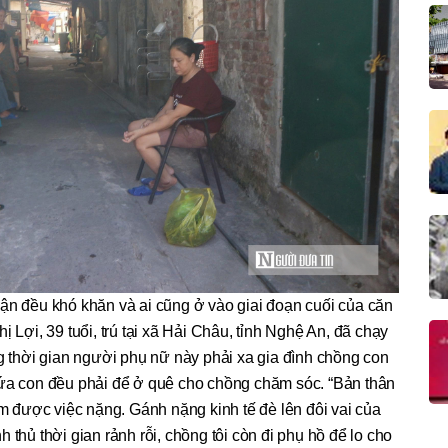
ận đều khó khăn và ai cũng ở vào giai đoạn cuối của căn
 Lợi, 39 tuổi, trú tại xã Hải Châu, tỉnh Nghệ An, đã chạy
 thời gian người phụ nữ này phải xa gia đình chồng con
ứa con đều phải để ở quê cho chồng chăm sóc. “Bản thân
m được việc nặng. Gánh nặng kinh tế đè lên đôi vai của
 thủ thời gian rảnh rỗi, chồng tôi còn đi phụ hồ để lo cho