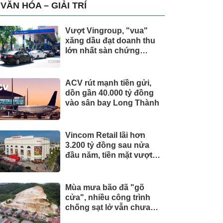
trụ, nắm giữ khối tài sản
VĂN HÓA – GIẢI TRÍ
hàng nghìn tỷ
Vượt Vingroup, "vua"
xăng dầu đạt doanh thu
lớn nhất sàn chứng
khoán
ACV rút mạnh tiền gửi,
dồn gần 40.000 tỷ đồng
vào sân bay Long Thành
Vincom Retail lãi hơn
3.200 tỷ đồng sau nửa
đầu năm, tiền mặt vượt
5.700 tỷ đồng
Mùa mưa bão đã "gõ
cửa", nhiều công trình
chống sạt lở vẫn chưa
hoàn thành