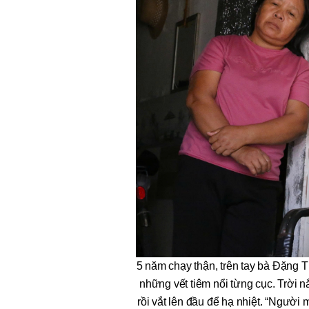
5 năm chạy thận, trên tay bà Đặng Th
những vết tiêm nổi từng cục. Trời 
rồi vắt lên đầu để hạ nhiệt. “Người 