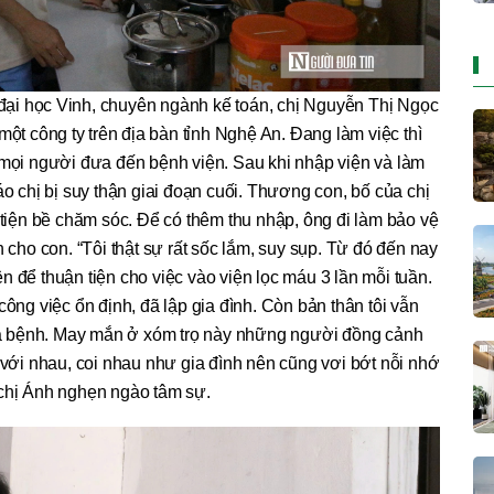
 đại học Vinh, chuyên ngành kế toán, chị Nguyễn Thị Ngọc
một công ty trên địa bàn tỉnh Nghệ An. Đang làm việc thì
 mọi người đưa đến bệnh viện. Sau khi nhập viện và làm
áo chị bị suy thận giai đoạn cuối. Thương con, bố của chị
tiện bề chăm sóc. Để có thêm thu nhập, ông đi làm bảo vệ
 cho con. “Tôi thật sự rất sốc lắm, suy sụp. Từ đó đến nay
ện để thuận tiện cho việc vào viện lọc máu 3 lần mỗi tuần.
ông việc ổn định, đã lập gia đình. Còn bản thân tôi vẫn
a bệnh. May mắn ở xóm trọ này những người đồng cảnh
với nhau, coi nhau như gia đình nên cũng vơi bớt nỗi nhớ
 chị Ánh nghẹn ngào tâm sự.