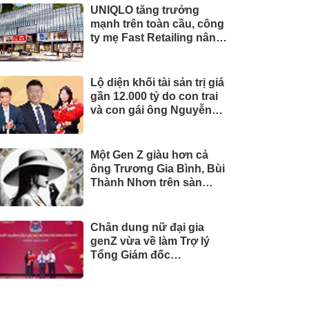
UNIQLO tăng trưởng
mạnh trên toàn cầu, công
ty mẹ Fast Retailing nâng
mục tiêu doanh thu và lợi
nhuận năm 2026
Lộ diện khối tài sản trị giá
gần 12.000 tỷ do con trai
và con gái ông Nguyễn
Đức Thụy nắm giữ tại một
công ty sắp lên sàn
Một Gen Z giàu hơn cả
ông Trương Gia Bình, Bùi
Thành Nhơn trên sàn
chứng khoán
Chân dung nữ đại gia
genZ vừa về làm Trợ lý
Tổng Giám đốc
Sacombank: 21 tuổi làm
Tổng Giám đốc doanh
nghiệp hàng không vũ