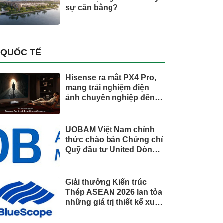
sự cân bằng?
QUỐC TẾ
Hisense ra mắt PX4 Pro,
mang trải nghiệm điện
ảnh chuyên nghiệp đến
không gian gia đình
UOBAM Việt Nam chính
thức chào bán Chứng chỉ
Quỹ đầu tư United Dòng
Tiền Linh Hoạt (UMMF)
Giải thưởng Kiến trúc
Thép ASEAN 2026 lan tỏa
những giá trị thiết kế xuất
sắc qua hợp tác khu vực