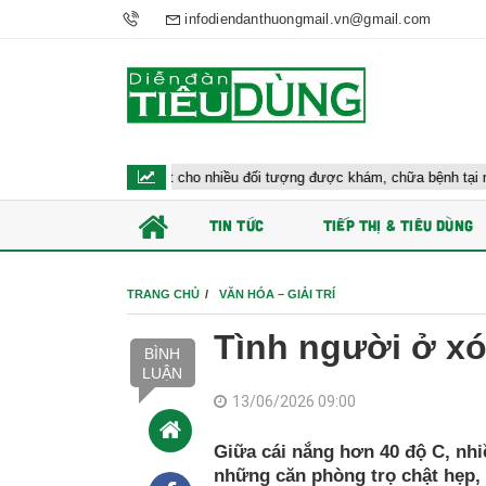
infodiendanthuongmail.vn@gmail.com
 tế đề xuất cho nhiều đối tượng được khám, chữa bệnh tại nhà, bảo hiểm y tế
TIN TỨC
TIẾP THỊ & TIÊU DÙNG
TRANG CHỦ
VĂN HÓA – GIẢI TRÍ
Tình người ở x
BÌNH
LUẬN
13/06/2026 09:00
Giữa cái nắng hơn 40 độ C, nhi
những căn phòng trọ chật hẹp, 