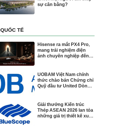
sự cân bằng?
QUỐC TẾ
Hisense ra mắt PX4 Pro,
mang trải nghiệm điện
ảnh chuyên nghiệp đến
không gian gia đình
UOBAM Việt Nam chính
thức chào bán Chứng chỉ
Quỹ đầu tư United Dòng
Tiền Linh Hoạt (UMMF)
Giải thưởng Kiến trúc
Thép ASEAN 2026 lan tỏa
những giá trị thiết kế xuất
sắc qua hợp tác khu vực