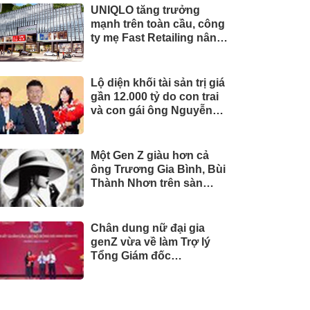
UNIQLO tăng trưởng
mạnh trên toàn cầu, công
ty mẹ Fast Retailing nâng
mục tiêu doanh thu và lợi
nhuận năm 2026
Lộ diện khối tài sản trị giá
gần 12.000 tỷ do con trai
và con gái ông Nguyễn
Đức Thụy nắm giữ tại một
công ty sắp lên sàn
Một Gen Z giàu hơn cả
ông Trương Gia Bình, Bùi
Thành Nhơn trên sàn
chứng khoán
Chân dung nữ đại gia
genZ vừa về làm Trợ lý
Tổng Giám đốc
Sacombank: 21 tuổi làm
Tổng Giám đốc doanh
nghiệp hàng không vũ