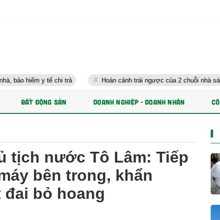
 tế chi trả
Hoàn cảnh trái ngược của 2 chuỗi nhà sách lớn nhất V
BẤT ĐỘNG SẢN
DOANH NGHIỆP - DOANH NHÂN
CÔ
ủ tịch nước Tô Lâm: Tiếp
 máy bên trong, khẩn
t đai bỏ hoang