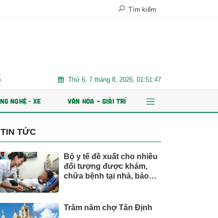
Tìm kiếm
Thứ 6, 7 tháng 8, 2026, 01:51:49
iệt Nam
Trăm năm chợ Tân Định
AI và dữ liệu định hình 
NG NGHỆ - XE
VĂN HÓA – GIẢI TRÍ
TIN TỨC
Bộ y tế đề xuất cho nhiều
đối tượng được khám,
chữa bệnh tại nhà, bảo
hiểm y tế chi trả
Trăm năm chợ Tân Định