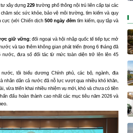
u tư xây dựng
229
trường phổ thông nội trú liên cấp tại các
, chăm sóc sức khỏe, bảo vệ môi trường, tìm kiếm và quy
ích cực (với Chiến dịch
500 ngày đêm
tìm kiếm, quy tập và
ược giữ vững
; đối ngoại và hội nhập quốc tế tiếp tục mở
nước và tạo thêm không gian phát triển (trong 6 tháng đã
 nước, đưa số đối tác từ mức toàn diện trở lên lên 45
nước, tôi biểu dương Chính phủ, các bộ, ngành, địa
à nhân dân cả nước đã nỗ lực vượt qua nhiều khó khăn,
, vừa triển khai nhiều nhiệm vụ mới, khó và chưa có tiền
 phấn đấu hoàn thành cao nhất các mục tiêu năm 2026 và
heo.