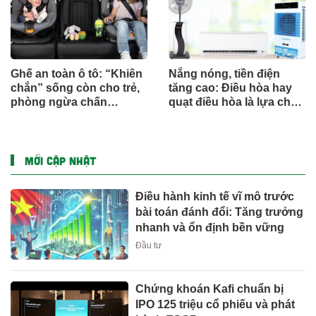
Ghế an toàn ô tô: “Khiên
Nắng nóng, tiền điện
chắn” sống còn cho trẻ,
tăng cao: Điều hòa hay
phòng ngừa chấn
quạt điều hòa là lựa chọn
thương
hợp lý?
MỚI CẬP NHẬT
Điều hành kinh tế vĩ mô trước
bài toán đánh đổi: Tăng trưởng
nhanh và ổn định bền vững
Đầu tư
Chứng khoán Kafi chuẩn bị
IPO 125 triệu cổ phiếu và phát