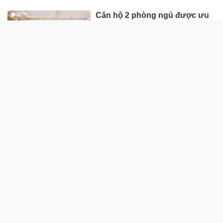
toàn cầu, công ty mẹ Fast
Retailing nâng mục tiêu doanh
thu và lợi nhuận năm 2026
Lộ diện khối tài sản trị giá gần
12.000 tỷ do con trai và con gái
ông Nguyễn Đức Thụy nắm
giữ tại một công ty sắp lên sàn
Một Gen Z giàu hơn cả ông
Trương Gia Bình, Bùi Thành
Nhơn trên sàn chứng khoán
Chân dung nữ đại gia genZ
vừa về làm Trợ lý Tổng Giám
đốc Sacombank: 21 tuổi làm
Tổng Giám đốc doanh nghiệp
hàng không vũ trụ, nắm giữ
khối tài sản hàng nghìn tỷ