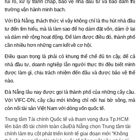
rủi ro, xử lý tranh chấp, bảo vệ nhà đầu tư và bảo đảm thị
trường vận hành minh bạch.
Với Đà Nẵng, thách thức vì vậy không chỉ là thu hút nhà đầu
tư đến tìm hiểu, mà là làm sao để họ dám đặt vốn, dám ở lại
và dám mở rộng hoạt động. Để làm được điều đó, thành phố
cần nhiều hơn những cam kết về cơ hội.
Điều quan trọng là phải có khung thể chế đủ tin cậy, để cả
nhà đầu tư, doanh nghiệp lẫn người thực thi đều biết mình
được làm gì, chịu trách nhiệm đến đâu và được bảo vệ thế
nào.
Đà Nẵng lâu nay được gọi là thành phố của những cây cầu.
Với VIFC-DN, cây cầu mới không chỉ nối hai bờ sông, mà
còn nối tài sản Việt Nam với dòng vốn quốc tế.
Trung tâm Tài chính Quốc tế và tham vọng đưa Tp.HCM
lên bản đồ tài chính toàn cầuĐà Nẵng chọn Trung tâm tài
chính làm trụ cột phát triển kinh tế giai đoạn mới “Không