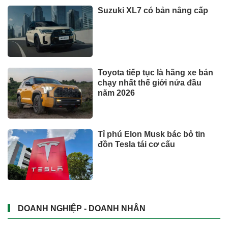
TIN TỨC
Bộ y tế đề xuất cho nhiều đối
tượng được khám, chữa bệnh
tại nhà, bảo hiểm y tế chi trả
Trăm năm chợ Tân Định
Phó Chủ tịch Đà Nẵng: Phải đi
nhanh hơn để sâm Ngọc Linh
cạnh tranh với thế giới