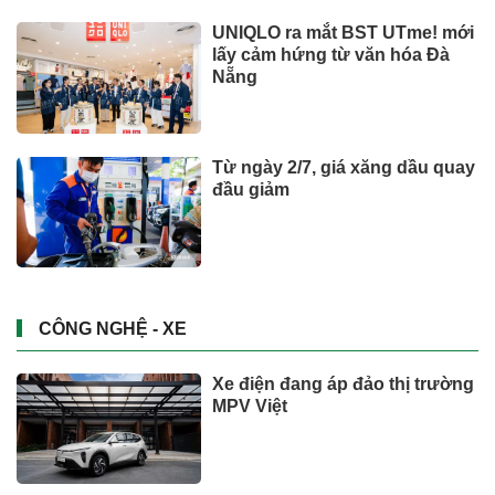
Ông Đoàn Văn Hiểu Em đăng
ký mua thêm DMX ngay khi cổ
phiếu lên sàn
Chứng khoán
Người lao động hưởng trợ cấp
thai sản mấy tháng khi sinh
con thứ 2?
Đầu tư
Suzuki XL7 có bản nâng cấp
CÔNG NGHỆ - XE
Xem thêm