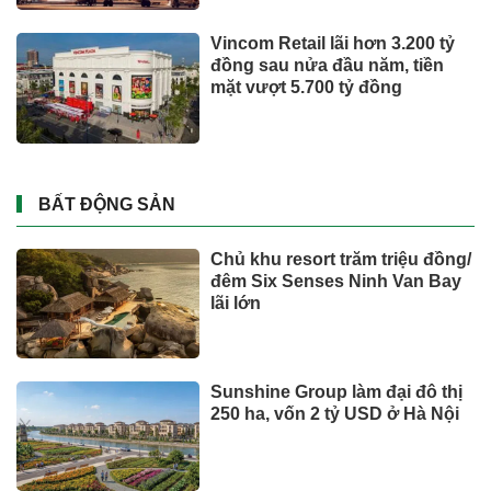
Toyota tiếp tục là hãng xe bán
chạy nhất thế giới nửa đầu
năm 2026
Tỉ phú Elon Musk bác bỏ tin
đồn Tesla tái cơ cấu
DOANH NGHIỆP - DOANH NHÂN
UNIQLO tăng trưởng mạnh trên