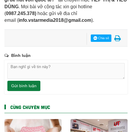
DÙNG
. Mọi bài vở cộng tác xin gọi hotline
(
0987.245.378
)
hoặc gửi về địa chỉ
email
(
info.vstarmedia2018@gmail.com
).
Chia sẻ
Bình luận
Gửi bình luận
CÙNG CHUYÊN MỤC