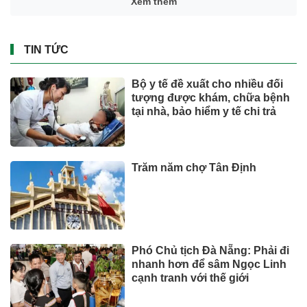
TS Võ Trí Thành: Sẽ rất đáng
tiếc nếu Phú Quốc chỉ là một
hòn đảo du lịch
Đầu tư
Bộ y tế đề xuất cho nhiều đối
tượng được khám, chữa bệnh
tại nhà, bảo hiểm y tế chi trả
TIN TỨC
Hoàn cảnh trái ngược của 2
chuỗi nhà sách lớn nhất Việt
Nam
Tài chính - Ngân hàng
Trăm năm chợ Tân Định
TIN TỨC