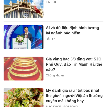
TIN TỨC
AI và dữ liệu định hình tương
lai ngành bảo hiểm
Đầu tư
Giá vàng bạc 3/8 tăng vọt: SJC,
Phú Quý, Bảo Tín Mạnh Hải thế
nào?
Chứng khoán
Mỹ đánh giá rau "tốt bậc nhất
thế giới", người Việt ăn thường
xuyên mà không hay
SỨC KHOẺ - ĐỜI SỐNG