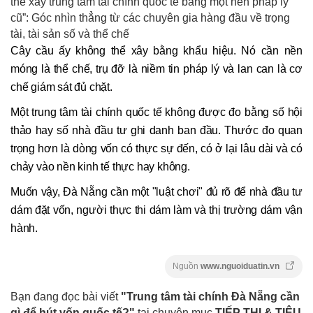
thể xây trung tâm tài chính quốc tế bằng một nền pháp lý
cũ”: Góc nhìn thẳng từ các chuyên gia hàng đầu về trọng
tài, tài sản số và thể chế
Cây cầu ấy không thể xây bằng khẩu hiệu. Nó cần nền
móng là thể chế, trụ đỡ là niềm tin pháp lý và lan can là cơ
chế giám sát đủ chặt.
Một trung tâm tài chính quốc tế không được đo bằng số hội
thảo hay số nhà đầu tư ghi danh ban đầu. Thước đo quan
trọng hơn là dòng vốn có thực sự đến, có ở lại lâu dài và có
chảy vào nền kinh tế thực hay không.
Muốn vậy, Đà Nẵng cần một "luật chơi" đủ rõ để nhà đầu tư
dám đặt vốn, người thực thi dám làm và thị trường dám vận
hành.
Nguồn
www.nguoiduatin.vn
Bạn đang đọc bài viết
"Trung tâm tài chính Đà Nẵng cần
gì để hút vốn quốc tế?"
tại chuyên mục
TIẾP THỊ & TIÊU