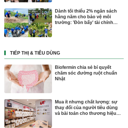
AI và dữ liệu định hình tương
lai ngành bảo hiểm
Đầu tư
Giá vàng bạc 3/8 tăng vọt: SJC,
Phú Quý, Bảo Tín Mạnh Hải thế
nào?
Chứng khoán
Mỹ đánh giá rau "tốt bậc nhất
thế giới", người Việt ăn thường
xuyên mà không hay
SỨC KHOẺ - ĐỜI SỐNG