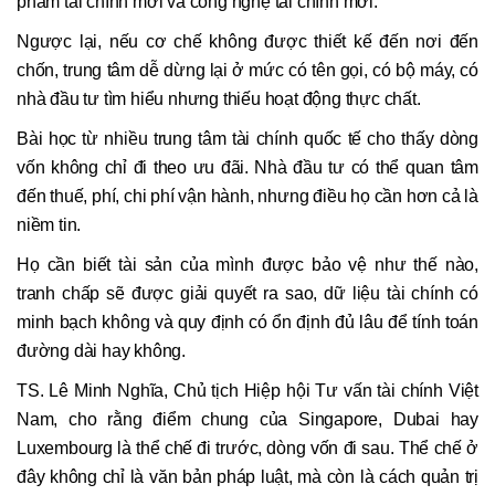
phẩm tài chính mới và công nghệ tài chính mới.
Ngược lại, nếu cơ chế không được thiết kế đến nơi đến
chốn, trung tâm dễ dừng lại ở mức có tên gọi, có bộ máy, có
nhà đầu tư tìm hiểu nhưng thiếu hoạt động thực chất.
Bài học từ nhiều trung tâm tài chính quốc tế cho thấy dòng
vốn không chỉ đi theo ưu đãi. Nhà đầu tư có thể quan tâm
đến thuế, phí, chi phí vận hành, nhưng điều họ cần hơn cả là
niềm tin.
Họ cần biết tài sản của mình được bảo vệ như thế nào,
tranh chấp sẽ được giải quyết ra sao, dữ liệu tài chính có
minh bạch không và quy định có ổn định đủ lâu để tính toán
đường dài hay không.
TS. Lê Minh Nghĩa, Chủ tịch Hiệp hội Tư vấn tài chính Việt
Nam, cho rằng điểm chung của Singapore, Dubai hay
Luxembourg là thể chế đi trước, dòng vốn đi sau. Thể chế ở
đây không chỉ là văn bản pháp luật, mà còn là cách quản trị