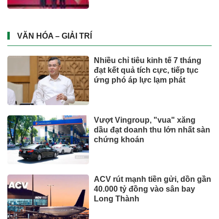
lấy cảm hứng từ văn hóa Đà
Nẵng
Từ ngày 2/7, giá xăng dầu quay
đầu giảm
CÔNG NGHỆ - XE
Xe điện đang áp đảo thị trường
MPV Việt
Suzuki XL7 có bản nâng cấp