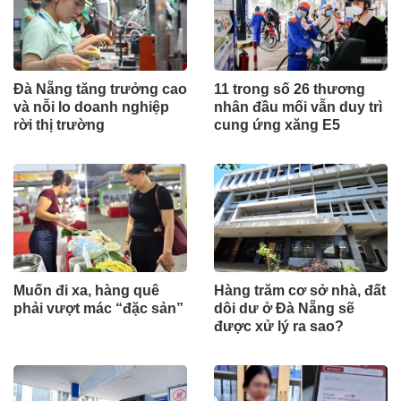
Đà Nẵng tăng trưởng cao
11 trong số 26 thương
và nỗi lo doanh nghiệp
nhân đầu mối vẫn duy trì
rời thị trường
cung ứng xăng E5
Muốn đi xa, hàng quê
Hàng trăm cơ sở nhà, đất
phải vượt mác “đặc sản”
dôi dư ở Đà Nẵng sẽ
được xử lý ra sao?