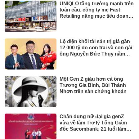
Dành tối thiểu 2% ngân sách
hằng năm cho bảo vệ môi
trường: 'Đòn bẩy' tài chính
công và bước ngoặt quản trị
hiện đại
TIẾP THỊ & TIÊU DÙNG
Biofermin chia sẻ bí quyết
chăm sóc đường ruột chuẩn
Nhật
Mua ít nhưng chất lượng: sự
thay đổi của người tiêu dùng
và bài toán cho thương hiệu
quốc tế
UNIQLO ra mắt BST UTme! mới