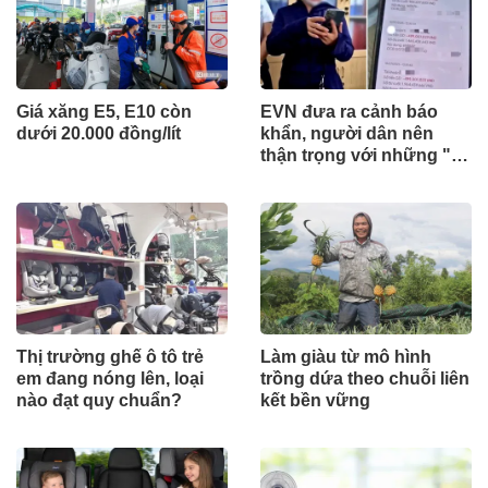
Giá xăng E5, E10 còn
EVN đưa ra cảnh báo
dưới 20.000 đồng/lít
khẩn, người dân nên
thận trọng với những "tin
nhắn lạ"
Thị trường ghế ô tô trẻ
Làm giàu từ mô hình
em đang nóng lên, loại
trồng dứa theo chuỗi liên
nào đạt quy chuẩn?
kết bền vững