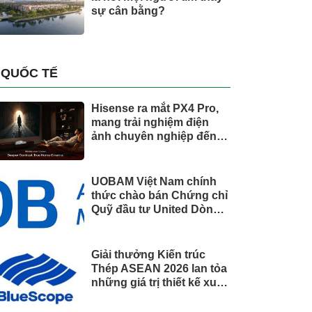
sự cân bằng?
QUỐC TẾ
Hisense ra mắt PX4 Pro,
mang trải nghiệm điện
ảnh chuyên nghiệp đến
không gian gia đình
UOBAM Việt Nam chính
thức chào bán Chứng chỉ
Quỹ đầu tư United Dòng
Tiền Linh Hoạt (UMMF)
Giải thưởng Kiến trúc
Thép ASEAN 2026 lan tỏa
những giá trị thiết kế xuất
sắc qua hợp tác khu vực