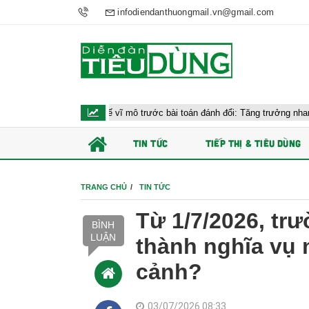
infodiendanthuongmail.vn@gmail.com
hành kinh tế vĩ mô trước bài toán đánh đổi: Tăng trưởng nhanh và ổn định b
TIN TỨC
TIẾP THỊ & TIÊU DÙNG
TRANG CHỦ
TIN TỨC
Từ 1/7/2026, tr
BÌNH
LUẬN
thành nghĩa vụ 
cảnh?
03/07/2026 08:33