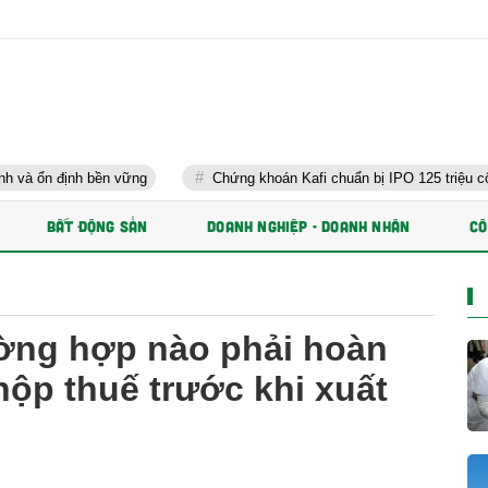
ền vững
Chứng khoán Kafi chuẩn bị IPO 125 triệu cổ phiếu và phá
BẤT ĐỘNG SẢN
DOANH NGHIỆP - DOANH NHÂN
CÔ
ường hợp nào phải hoàn
nộp thuế trước khi xuất