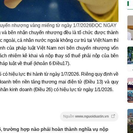
 chuyển nhượng vàng miếng từ ngày 1/7/2026ĐỌC NGAY
và bên nhận chuyển nhượng đều là tổ chức được thành
c ngoài, cá nhân nước ngoài không cư trú tại Việt Nam thì
định của pháp luật Việt Nam nơi bên chuyển nhượng vốn
trách nhiệm kê khai và nộp thay số thuế phải nộp của bên
áp luật về thuế (khoản 6 Điều17).
có hiệu lực thi hành từ ngày 1/7/2026. Riêng quy định về
 doanh trên nền tảng thương mại điện tử (Điều 13) và quy
nhân kinh doanh (Điều 26) có hiệu lực từ ngày 1/1/2026.
Nguồn
www.nguoiduatin.vn
6, trường hợp nào phải hoàn thành nghĩa vụ nộp