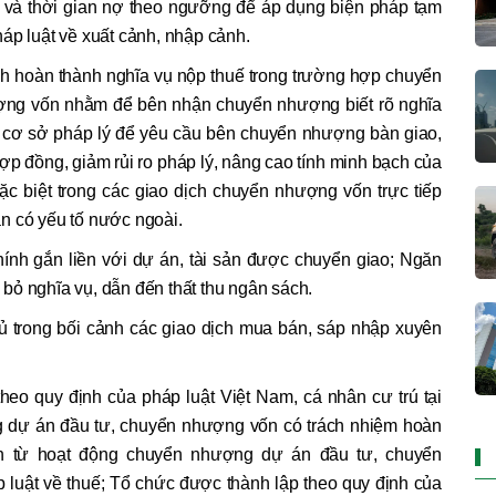
ợ và thời gian nợ theo ngưỡng để áp dụng biện pháp tạm
áp luật về xuất cảnh, nhập cảnh.
nh hoàn thành nghĩa vụ nộp thuế trong trường hợp chuyển
ng vốn nhằm để bên nhận chuyển nhượng biết rõ nghĩa
ó cơ sở pháp lý để yêu cầu bên chuyển nhượng bàn giao,
hợp đồng, giảm rủi ro pháp lý, nâng cao tính minh bạch của
c biệt trong các giao dịch chuyển nhượng vốn trực tiếp
n có yếu tố nước ngoài.
hính gắn liền với dự án, tài sản được chuyển giao; Ngăn
bỏ nghĩa vụ, dẫn đến thất thu ngân sách.
ủ trong bối cảnh các giao dịch mua bán, sáp nhập xuyên
heo quy định của pháp luật Việt Nam, cá nhân cư trú tại
 dự án đầu tư, chuyển nhượng vốn có trách nhiệm hoàn
nh từ hoạt động chuyển nhượng dự án đầu tư, chuyển
 luật về thuế; Tổ chức được thành lập theo quy định của