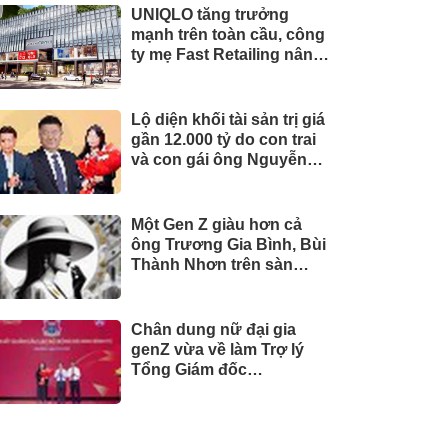
UNIQLO tăng trưởng
mạnh trên toàn cầu, công
ty mẹ Fast Retailing nâng
mục tiêu doanh thu và lợi
nhuận năm 2026
Lộ diện khối tài sản trị giá
gần 12.000 tỷ do con trai
và con gái ông Nguyễn
Đức Thụy nắm giữ tại một
công ty sắp lên sàn
Một Gen Z giàu hơn cả
ông Trương Gia Bình, Bùi
Thành Nhơn trên sàn
chứng khoán
Chân dung nữ đại gia
genZ vừa về làm Trợ lý
Tổng Giám đốc
Sacombank: 21 tuổi làm
Tổng Giám đốc doanh
nghiệp hàng không vũ