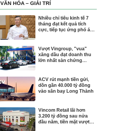
trụ, nắm giữ khối tài sản
VĂN HÓA – GIẢI TRÍ
hàng nghìn tỷ
Nhiều chỉ tiêu kinh tế 7
tháng đạt kết quả tích
cực, tiếp tục ứng phó áp
lực lạm phát
Vượt Vingroup, "vua"
xăng dầu đạt doanh thu
lớn nhất sàn chứng
khoán
ACV rút mạnh tiền gửi,
dồn gần 40.000 tỷ đồng
vào sân bay Long Thành
Vincom Retail lãi hơn
3.200 tỷ đồng sau nửa
đầu năm, tiền mặt vượt
5.700 tỷ đồng