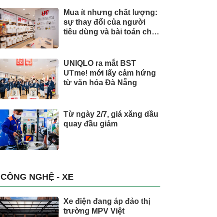
Mua ít nhưng chất lượng:
sự thay đổi của người
tiêu dùng và bài toán cho
thương hiệu quốc tế
UNIQLO ra mắt BST
UTme! mới lấy cảm hứng
từ văn hóa Đà Nẵng
Từ ngày 2/7, giá xăng dầu
quay đầu giảm
CÔNG NGHỆ - XE
Xe điện đang áp đảo thị
trường MPV Việt