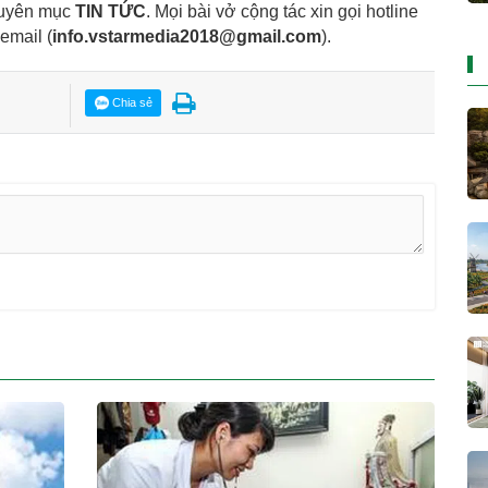
huyên mục
TIN TỨC
. Mọi bài vở cộng tác xin gọi hotline
 email
(
info.vstarmedia2018@gmail.com
).
Chia sẻ