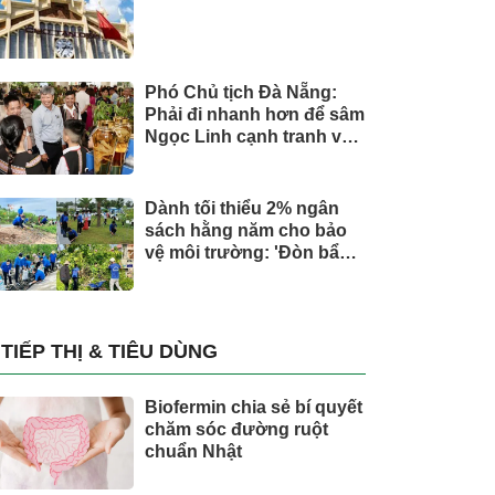
Phó Chủ tịch Đà Nẵng:
Phải đi nhanh hơn để sâm
Ngọc Linh cạnh tranh với
thế giới
Dành tối thiểu 2% ngân
sách hằng năm cho bảo
vệ môi trường: 'Đòn bẩy'
tài chính công và bước
ngoặt quản trị hiện đại
TIẾP THỊ & TIÊU DÙNG
Biofermin chia sẻ bí quyết
chăm sóc đường ruột
chuẩn Nhật