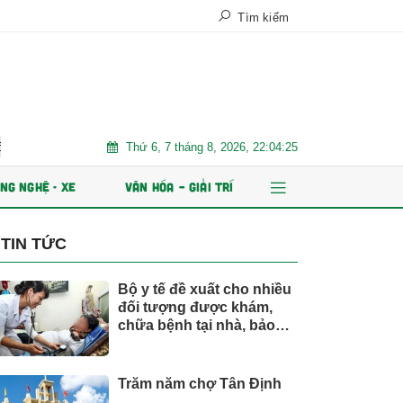
Tìm kiếm
Thứ 6, 7 tháng 8, 2026, 22:04:26
t hành ESOP
Xe điện đang áp đảo thị trường MPV Việt
Nhiề
NG NGHỆ - XE
VĂN HÓA – GIẢI TRÍ
TIN TỨC
Bộ y tế đề xuất cho nhiều
đối tượng được khám,
chữa bệnh tại nhà, bảo
hiểm y tế chi trả
Trăm năm chợ Tân Định