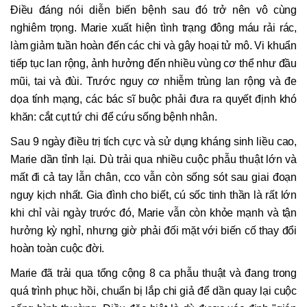
Điều đáng nói diễn biến bệnh sau đó trở nên vô cùng
nghiêm trọng. Marie xuất hiện tình trạng đông máu rải rác,
làm giảm tuần hoàn đến các chi và gây hoại tử mô. Vi khuẩn
tiếp tục lan rộng, ảnh hưởng đến nhiều vùng cơ thể như đầu
mũi, tai và đùi. Trước nguy cơ nhiễm trùng lan rộng và đe
dọa tính mạng, các bác sĩ buộc phải đưa ra quyết định khó
khăn: cắt cụt tứ chi để cứu sống bệnh nhân.
Sau 9 ngày điều trị tích cực và sử dụng kháng sinh liều cao,
Marie dần tỉnh lại. Dù trải qua nhiều cuộc phẫu thuật lớn và
mất đi cả tay lẫn chân, cco vẫn còn sống sót sau giai đoạn
nguy kịch nhất. Gia đình cho biết, cú sốc tinh thần là rất lớn
khi chỉ vài ngày trước đó, Marie vẫn còn khỏe mạnh và tận
hưởng kỳ nghỉ, nhưng giờ phải đối mặt với biến cố thay đổi
hoàn toàn cuộc đời.
Marie đã trải qua tổng cộng 8 ca phẫu thuật và đang trong
quá trình phục hồi, chuẩn bị lắp chi giả để dần quay lại cuộc