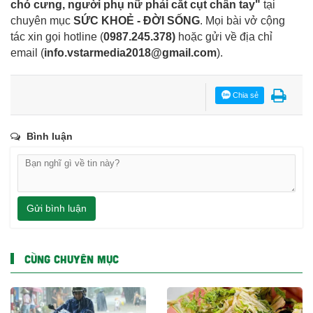
chó cưng, người phụ nữ phải cắt cụt chân tay"
tại
chuyên mục
SỨC KHOẺ - ĐỜI SỐNG
. Mọi bài vở cộng
tác xin gọi hotline (
0987.245.378
)
hoặc gửi về địa chỉ
email
(
info.vstarmedia2018@gmail.com
).
Chia sẻ
Bình luận
Gửi bình luận
CÙNG CHUYÊN MỤC