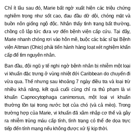
Chỉ ít lâu sau đó, Marie bất ngờ xuất hiện các triệu chứng
nghiêm trọng như sốt cao, đau đầu dữ dội, chóng mặt và
buồn nôn giống ngộ độc. Nhận thấy tình trạng bất thường,
chồng cô lập tức đưa vợ đến bệnh viện cấp cứu. Tại đây,
Marie nhanh chóng rơi vào hôn mê, buộc các bác sĩ tại Bệnh
viện Altman (Ohio) phải tiến hành hàng loạt xét nghiệm khẩn
cấp để tìm nguyên nhân.
Ban đầu, đội ngũ y tế nghi ngờ bệnh nhân bị nhiễm một loại
vi khuẩn đặc trưng ở vùng nhiệt đới Caribbean do chuyến đi
vừa qua. Thế nhưng sau khoảng 7 ngày điều tra và loại trừ
nhiều khả năng, kết quả cuối cùng chỉ ra thủ phạm là vi
khuẩn Capnocytophaga canimorsus, một loại vi khuẩn
thường tồn tại trong nước bọt của chó (và cả mèo). Trong
trường hợp của Marie, vi khuẩn đã xâm nhập cơ thể và gây
ra nhiễm trùng máu cấp tính, tình trạng có thể đe dọa trực
tiếp đến tính mạng nếu không được xử lý kịp thời.