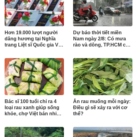
Hơn 19.000 lượt người
Dự báo thời tiết miền
dâng hương tại Nghĩa
Nam ngày 2/8: Có mưa
trang Liệt sĩ Quốc gia Vị
rào và dông, TP.HCM cao
Xuyên trong tháng 7
nhất 33°C
Bác sĩ 100 tuổi chỉ ra 4
Ăn rau muống mỗi ngày:
loại rau xanh giúp sống
Điều gì sẽ xảy ra với cơ
khỏe, chợ Việt bán nhiều
thể?
nhưng ít ai để ý