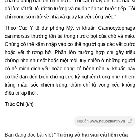
của cô đang dần ổn định hơn: "Tôi cảm thấy ổn. Các bác sĩ
đã làm rất tốt, tôi rất tin tưởng và muốn tiếp tục bước tiếp. Tôi
chỉ mong sớm trở về nhà và quay lại với công việc."
Theo Cục Y tế dự phòng Mỹ, vi khuẩn Capnocytophaga
canimorsus thường tồn tại trong nước bọt của chó và mèo.
Chúng có thể xâm nhập vào cơ thể người qua các vết xước
hoặc vết thương hở. Phần lớn trường hợp chỉ gây triệu
chứng nhẹ như sốt hoặc mệt mỏi, tuy nhiên ở những người
có hệ miễn dịch yếu hoặc đang có bệnh nền, vi khuẩn này
có thể dẫn đến biến chứng cực kỳ nghiêm trọng như nhiễm
trùng máu, sốc nhiễm trùng, thậm chí tử vong nếu không
điều trị kịp thời.
Trúc Chi
(t/h)
Nguồn
www.nguoiduatin.vn
Bạn đang đọc bài viết
"Tưởng vô hại sau cái liếm của