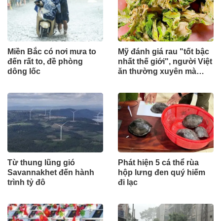
Miền Bắc có nơi mưa to
Mỹ đánh giá rau "tốt bậc
đến rất to, đề phòng
nhất thế giới", người Việt
dông lốc
ăn thường xuyên mà
không hay
Từ thung lũng gió
Phát hiện 5 cá thể rùa
Savannakhet đến hành
hộp lưng đen quý hiếm
trình tỷ đô
đi lạc