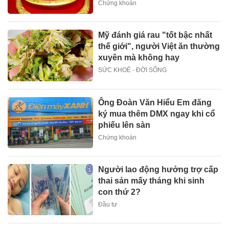
Chứng khoán
Mỹ đánh giá rau "tốt bậc nhất
thế giới", người Việt ăn thường
xuyên mà không hay
SỨC KHOẺ - ĐỜI SỐNG
Ông Đoàn Văn Hiểu Em đăng
ký mua thêm DMX ngay khi cổ
phiếu lên sàn
Chứng khoán
Người lao động hưởng trợ cấp
thai sản mấy tháng khi sinh
con thứ 2?
Đầu tư