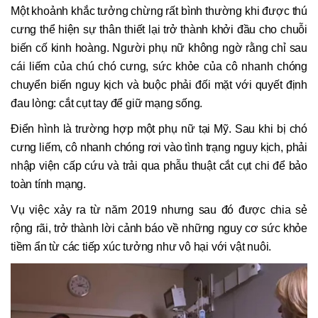
Một khoảnh khắc tưởng chừng rất bình thường khi được thú
cưng thể hiện sự thân thiết lại trở thành khởi đầu cho chuỗi
biến cố kinh hoàng. Người phụ nữ không ngờ rằng chỉ sau
cái liếm của chú chó cưng, sức khỏe của cô nhanh chóng
chuyển biến nguy kịch và buộc phải đối mặt với quyết định
đau lòng: cắt cụt tay để giữ mạng sống.
Điển hình là trường hợp một phụ nữ tại Mỹ. Sau khi bị chó
cưng liếm, cô nhanh chóng rơi vào tình trạng nguy kịch, phải
nhập viện cấp cứu và trải qua phẫu thuật cắt cụt chi để bảo
toàn tính mạng.
Vụ việc xảy ra từ năm 2019 nhưng sau đó được chia sẻ
rộng rãi, trở thành lời cảnh báo về những nguy cơ sức khỏe
tiềm ẩn từ các tiếp xúc tưởng như vô hại với vật nuôi.