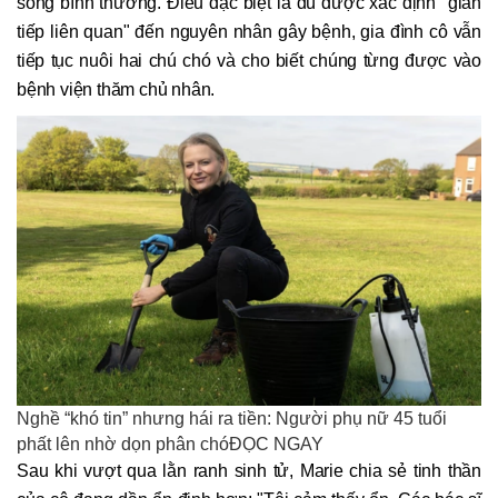
sống bình thường. Điều đặc biệt là dù được xác định "gián
tiếp liên quan" đến nguyên nhân gây bệnh, gia đình cô vẫn
tiếp tục nuôi hai chú chó và cho biết chúng từng được vào
bệnh viện thăm chủ nhân.
Nghề “khó tin” nhưng hái ra tiền: Người phụ nữ 45 tuổi
phất lên nhờ dọn phân chóĐỌC NGAY
Sau khi vượt qua lằn ranh sinh tử, Marie chia sẻ tinh thần