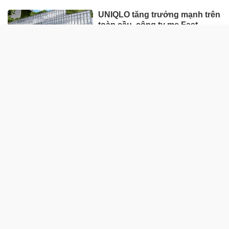
UNIQLO tăng trưởng mạnh trên
toàn cầu, công ty mẹ Fast
Retailing nâng mục tiêu doanh
thu và lợi nhuận năm 2026
Lộ diện khối tài sản trị giá gần
12.000 tỷ do con trai và con gái
ông Nguyễn Đức Thụy nắm
giữ tại một công ty sắp lên sàn
Một Gen Z giàu hơn cả ông
Trương Gia Bình, Bùi Thành
Nhơn trên sàn chứng khoán
Chân dung nữ đại gia genZ
vừa về làm Trợ lý Tổng Giám
đốc Sacombank: 21 tuổi làm