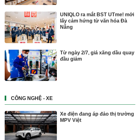
UNIQLO ra mắt BST UTme! mới
lấy cảm hứng từ văn hóa Đà
Nẵng
Từ ngày 2/7, giá xăng dầu quay
đầu giảm
CÔNG NGHỆ - XE
Xe điện đang áp đảo thị trường
MPV Việt