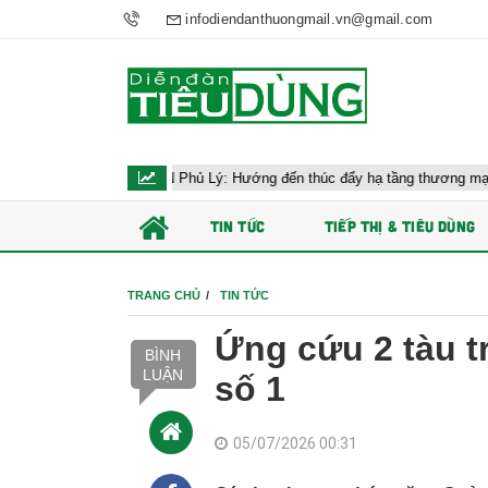
infodiendanthuongmail.vn@gmail.com
công AEON Phủ Lý: Hướng đến thúc đẩy hạ tầng thương mại Ninh Bình
TIN TỨC
TIẾP THỊ & TIÊU DÙNG
TRANG CHỦ
TIN TỨC
Ứng cứu 2 tàu tr
BÌNH
LUẬN
số 1
05/07/2026 00:31