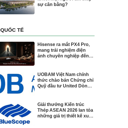
sự cân bằng?
QUỐC TẾ
Hisense ra mắt PX4 Pro,
mang trải nghiệm điện
ảnh chuyên nghiệp đến
không gian gia đình
UOBAM Việt Nam chính
thức chào bán Chứng chỉ
Quỹ đầu tư United Dòng
Tiền Linh Hoạt (UMMF)
Giải thưởng Kiến trúc
Thép ASEAN 2026 lan tỏa
những giá trị thiết kế xuất
sắc qua hợp tác khu vực