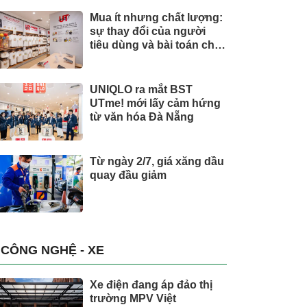
Mua ít nhưng chất lượng:
sự thay đổi của người
tiêu dùng và bài toán cho
thương hiệu quốc tế
UNIQLO ra mắt BST
UTme! mới lấy cảm hứng
từ văn hóa Đà Nẵng
Từ ngày 2/7, giá xăng dầu
quay đầu giảm
CÔNG NGHỆ - XE
Xe điện đang áp đảo thị
trường MPV Việt