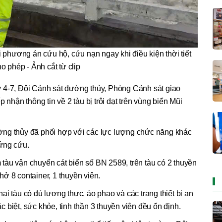
 phương án cứu hộ, cứu nạn ngay khi điều kiện thời tiết
o phép - Ảnh cắt từ clip
 4-7, Đội Cảnh sát đường thủy, Phòng Cảnh sát giao
 nhận thông tin về 2 tàu bị trôi dạt trên vùng biển Mũi
ờng thủy đã phối hợp với các lực lượng chức năng khác
 ứng cứu.
tàu vận chuyển cát biển số BN 2589, trên tàu có 2 thuyền
ở 8 container, 1 thuyền viên.
i tàu có đủ lương thực, áo phao và các trang thiết bị an
Đặc biệt, sức khỏe, tinh thần 3 thuyền viên đều ổn định.