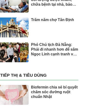
chữa bệnh tại nhà, bảo
hiểm y tế chi trả
Trăm năm chợ Tân Định
Phó Chủ tịch Đà Nẵng:
Phải đi nhanh hơn để sâm
Ngọc Linh cạnh tranh với
thế giới
TIẾP THỊ & TIÊU DÙNG
Biofermin chia sẻ bí quyết
chăm sóc đường ruột
chuẩn Nhật