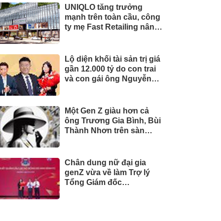
UNIQLO tăng trưởng
mạnh trên toàn cầu, công
ty mẹ Fast Retailing nâng
mục tiêu doanh thu và lợi
nhuận năm 2026
Lộ diện khối tài sản trị giá
gần 12.000 tỷ do con trai
và con gái ông Nguyễn
Đức Thụy nắm giữ tại một
công ty sắp lên sàn
Một Gen Z giàu hơn cả
ông Trương Gia Bình, Bùi
Thành Nhơn trên sàn
chứng khoán
Chân dung nữ đại gia
genZ vừa về làm Trợ lý
Tổng Giám đốc
Sacombank: 21 tuổi làm
Tổng Giám đốc doanh
nghiệp hàng không vũ