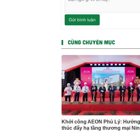
Gửi bình luận
CÙNG CHUYÊN MỤC
Khởi công AEON Phủ Lý: Hướng
thúc đẩy hạ tầng thương mại Ni