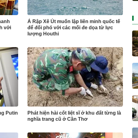
hanh
Ả Rập Xê Út muốn lập liên minh quốc tế
h với
để đối phó với các mối đe dọa từ lực
lượng Houthi
ng Putin
Phát hiện hài cốt liệt sĩ ở khu đất từng là
nghĩa trang cũ ở Cần Thơ