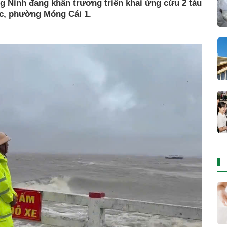
 Ninh đang khẩn trương triển khai ứng cứu 2 tàu
ọc, phường Móng Cái 1.