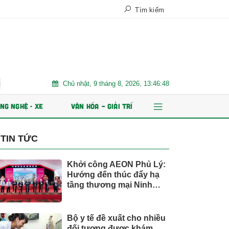
Tìm kiếm
Chủ nhật, 9 tháng 8, 2026, 13:46:49
 ổn định bền vững
Chứng khoán Kafi chuẩn bị IPO 125 triệu cổ ph
NG NGHỆ - XE
VĂN HÓA – GIẢI TRÍ
TIN TỨC
Khởi công AEON Phủ Lý:
Hướng đến thúc đẩy hạ
tầng thương mại Ninh
Bình
Bộ y tế đề xuất cho nhiều
đối tượng được khám,