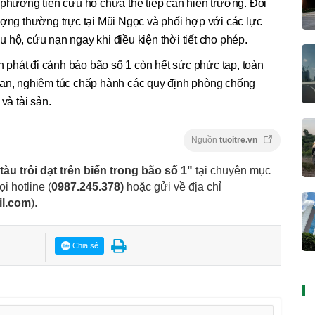
 phương tiện cứu hộ chưa thể tiếp cận hiện trường. Đội
ượng thường trực tại Mũi Ngọc và phối hợp với các lực
 hộ, cứu nạn ngay khi điều kiện thời tiết cho phép.
phát đi cảnh báo bão số 1 còn hết sức phức tạp, toàn
uan, nghiêm túc chấp hành các quy định phòng chống
và tài sản.
Nguồn
tuoitre.vn
àu trôi dạt trên biển trong bão số 1"
tại chuyên mục
i hotline (
0987.245.378
)
hoặc gửi về địa chỉ
il.com
).
Chia sẻ