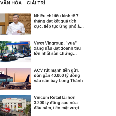
trụ, nắm giữ khối tài sản
VĂN HÓA – GIẢI TRÍ
hàng nghìn tỷ
Nhiều chỉ tiêu kinh tế 7
tháng đạt kết quả tích
cực, tiếp tục ứng phó áp
lực lạm phát
Vượt Vingroup, "vua"
xăng dầu đạt doanh thu
lớn nhất sàn chứng
khoán
ACV rút mạnh tiền gửi,
dồn gần 40.000 tỷ đồng
vào sân bay Long Thành
Vincom Retail lãi hơn
3.200 tỷ đồng sau nửa
đầu năm, tiền mặt vượt
5.700 tỷ đồng