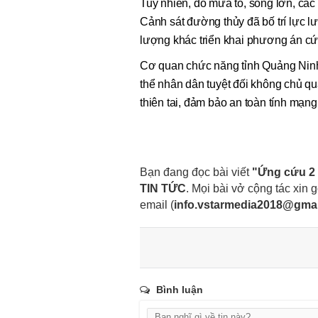
Tuy nhiên, do mưa to, sóng lớn, các
Cảnh sát đường thủy đã bố trí lực l
lượng khác triển khai phương án cứu
Cơ quan chức năng tỉnh Quảng Ninh 
thể nhân dân tuyệt đối không chủ q
thiên tai, đảm bảo an toàn tính mạng 
Bạn đang đọc bài viết
"Ứng cứu 2 t
TIN TỨC
. Mọi bài vở cộng tác xin gọ
email
(
info.vstarmedia2018@gma
Bình luận