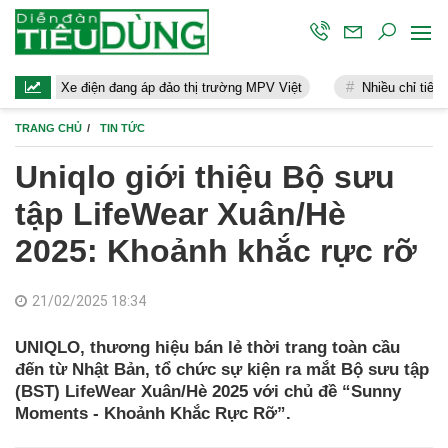
ện đang áp đảo thị trường MPV Việt
Nhiều chỉ tiêu kinh tế 7 tháng 
TRANG CHỦ
TIN TỨC
Uniqlo giới thiệu Bộ sưu
tập LifeWear Xuân/Hè
2025: Khoảnh khắc rực rỡ
21/02/2025 18:34
UNIQLO, thương hiệu bán lẻ thời trang toàn cầu
đến từ Nhật Bản, tổ chức sự kiện ra mắt Bộ sưu tập
(BST) LifeWear Xuân/Hè 2025 với chủ đề “Sunny
Moments - Khoảnh Khắc Rực Rỡ”.