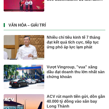
Tổng Giám đốc doanh nghiệp
hàng không vũ trụ, nắm giữ
khối tài sản hàng nghìn tỷ
VĂN HÓA – GIẢI TRÍ
Nhiều chỉ tiêu kinh tế 7 tháng
đạt kết quả tích cực, tiếp tục
ứng phó áp lực lạm phát
Vượt Vingroup, "vua" xăng
dầu đạt doanh thu lớn nhất sàn
chứng khoán
ACV rút mạnh tiền gửi, dồn gần
40.000 tỷ đồng vào sân bay
Long Thành