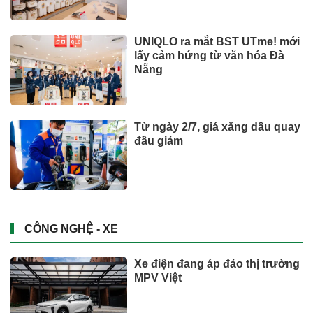
UNIQLO ra mắt BST UTme! mới
lấy cảm hứng từ văn hóa Đà
Nẵng
Từ ngày 2/7, giá xăng dầu quay
đầu giảm
CÔNG NGHỆ - XE
Xe điện đang áp đảo thị trường
MPV Việt