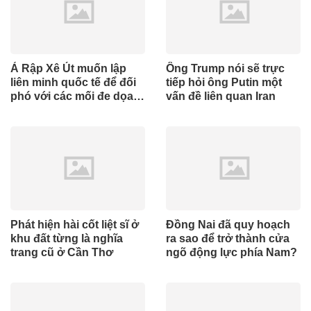
Ả Rập Xê Út muốn lập
Ông Trump nói sẽ trực
liên minh quốc tế để đối
tiếp hỏi ông Putin một
phó với các mối đe dọa
vấn đề liên quan Iran
từ lực lượng Houthi
Phát hiện hài cốt liệt sĩ ở
Đồng Nai đã quy hoạch
khu đất từng là nghĩa
ra sao để trở thành cửa
trang cũ ở Cần Thơ
ngõ động lực phía Nam?