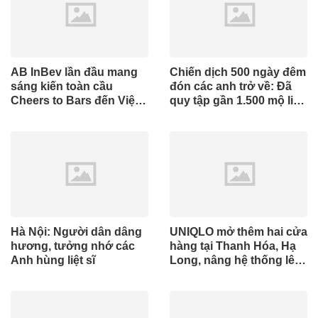
AB InBev lần đầu mang
Chiến dịch 500 ngày đêm
sáng kiến toàn cầu
đón các anh trở về: Đã
Cheers to Bars đến Việt
quy tập gần 1.500 mộ liệt
Nam
sĩ
Hà Nội: Người dân dâng
UNIQLO mở thêm hai cửa
hương, tưởng nhớ các
hàng tại Thanh Hóa, Hạ
Anh hùng liệt sĩ
Long, nâng hệ thống lên
34 điểm bán trên toàn
quốc