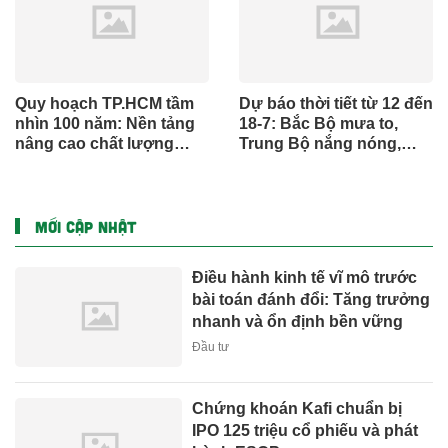
Quy hoạch TP.HCM tầm
Dự báo thời tiết từ 12 đến
nhìn 100 năm: Nền tảng
18-7: Bắc Bộ mưa to,
nâng cao chất lượng
Trung Bộ nắng nóng,
sống người dân
Nam Bộ mưa chiều
MỚI CẬP NHẬT
Điều hành kinh tế vĩ mô trước
bài toán đánh đổi: Tăng trưởng
nhanh và ổn định bền vững
Đầu tư
Chứng khoán Kafi chuẩn bị
IPO 125 triệu cổ phiếu và phát