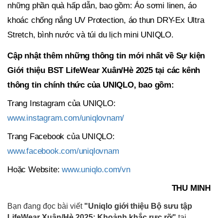
những phần quà hấp dẫn, bao gồm: Áo sơmi linen, áo
khoác chống nắng UV Protection, áo thun DRY-Ex Ultra
Stretch, bình nước và túi du lịch mini UNIQLO.
Cập nhật thêm những thông tin mới nhất về Sự kiện
Giới thiệu BST LifeWear Xuân/Hè 2025 tại các kênh
thông tin chính thức của UNIQLO, bao gồm:
Trang Instagram của UNIQLO:
www.instagram.com/uniqlovnam/
Trang Facebook của UNIQLO:
www.facebook.com/uniqlovnam
Hoặc Website:
www.uniqlo.com/vn
THU MINH
Bạn đang đọc bài viết
"Uniqlo giới thiệu Bộ sưu tập
LifeWear Xuân/Hè 2025: Khoảnh khắc rực rỡ"
tại