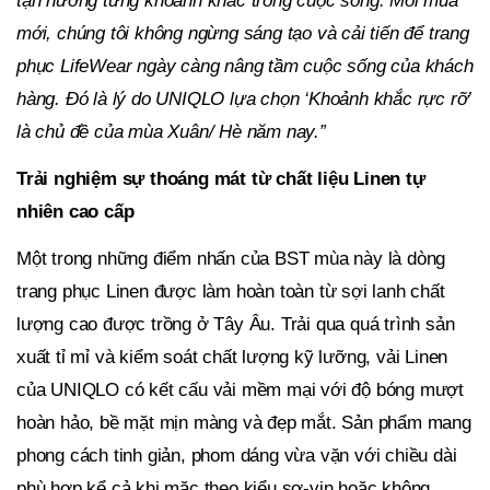
tận hưởng từng khoảnh khắc trong cuộc sống. Mỗi mùa
mới, chúng tôi không ngừng sáng tạo và cải tiến để trang
phục LifeWear ngày càng nâng tầm cuộc sống của khách
hàng. Đó là lý do UNIQLO lựa chọn ‘Khoảnh khắc rực rỡ’
là chủ đề của mùa Xuân/ Hè năm nay.”
Trải nghiệm sự thoáng mát từ chất liệu Linen tự
nhiên cao cấp
Một trong những điểm nhấn của BST mùa này là dòng
trang phục Linen
được
làm hoàn toàn từ sợi lanh chất
lượng cao được trồng ở Tây Âu. Trải qua quá trình sản
xuất tỉ mỉ và kiểm soát chất lượng kỹ lưỡng, vải Linen
của UNIQLO có
kết cấu vải mềm mại với độ bóng mượt
hoàn hảo
, bề mặt mịn màng và đẹp mắt.
Sản phẩm mang
phong cách tinh giản, phom dáng vừa vặn với chiều dài
phù hợp kể cả khi mặc theo kiểu sơ-vin hoặc không
.