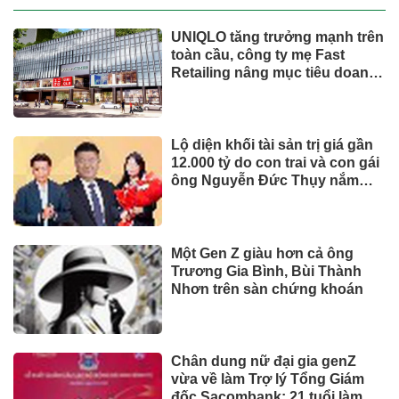
UNIQLO tăng trưởng mạnh trên
toàn cầu, công ty mẹ Fast
Retailing nâng mục tiêu doanh
thu và lợi nhuận năm 2026
Lộ diện khối tài sản trị giá gần
12.000 tỷ do con trai và con gái
ông Nguyễn Đức Thụy nắm
giữ tại một công ty sắp lên sàn
Một Gen Z giàu hơn cả ông
Trương Gia Bình, Bùi Thành
Nhơn trên sàn chứng khoán
Chân dung nữ đại gia genZ
vừa về làm Trợ lý Tổng Giám
đốc Sacombank: 21 tuổi làm