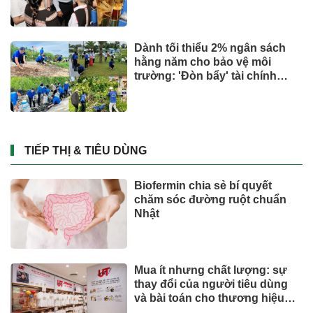
Dành tối thiểu 2% ngân sách
hằng năm cho bảo vệ môi
trường: 'Đòn bẩy' tài chính
công và bước ngoặt quản trị
hiện đại
TIẾP THỊ & TIÊU DÙNG
Biofermin chia sẻ bí quyết
chăm sóc đường ruột chuẩn
Nhật
Mua ít nhưng chất lượng: sự
thay đổi của người tiêu dùng
và bài toán cho thương hiệu
quốc tế