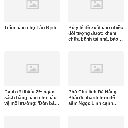
Trăm năm chợ Tân Định
Bộ y tế đề xuất cho nhiều
đối tượng được khám,
chữa bệnh tại nhà, bảo
hiểm y tế chi trả
Dành tối thiểu 2% ngân
Phó Chủ tịch Đà Nẵng:
sách hằng năm cho bảo
Phải đi nhanh hơn để
vệ môi trường: 'Đòn bẩy'
sâm Ngọc Linh cạnh
tài chính công và bước
tranh với thế giới
ngoặt quản trị hiện đại