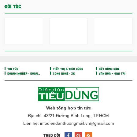
ĐỐI TÁC
TIN TỨC
TIẾP THỊ & TIÊU DÙNG
BẤT ĐỘNG SẢN
DOANH NGHIỆP - DOANH NHÂN
CÔNG NGHỆ - XE
VĂN HÓA – GIẢI TRÍ
Web tổng hợp tin tức
Địa chỉ: 43/21 Đường Bình Long, TP.HCM
Liên hệ: infodiendanthuongmail.vn@gmail.com
THEO DÕI