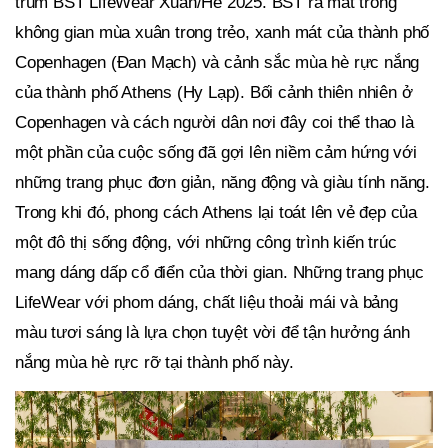
trùm BST LifeWear Xuân/Hè 2025. BST ra mắt trong
không gian mùa xuân trong trẻo, xanh mát của thành phố
Copenhagen (Đan Mạch) và cảnh sắc mùa hè rực nắng
của thành phố Athens (Hy Lạp). Bối cảnh thiên nhiên ở
Copenhagen và cách người dân nơi đây coi thể thao là
một phần của cuộc sống đã gợi lên niềm cảm hứng với
những trang phục đơn giản, năng động và giàu tính năng.
Trong khi đó, phong cách Athens lại toát lên vẻ đẹp của
một đô thị sống động, với những công trình kiến trúc
mang dáng dấp cổ điển của thời gian. Những trang phục
LifeWear với phom dáng, chất liệu thoải mái và bảng
màu tươi sáng là lựa chọn tuyệt vời để tận hưởng ánh
nắng mùa hè rực rỡ tại thành phố này.