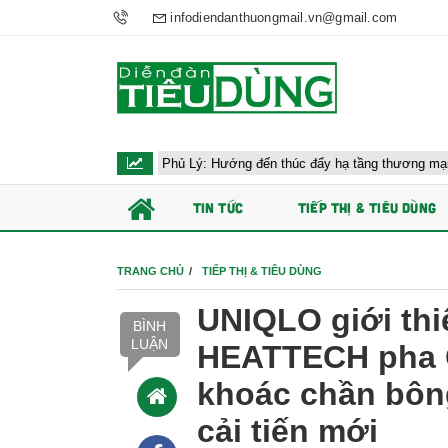
infodiendanthuongmail.vn@gmail.com
g AEON Phủ Lý: Hướng đến thúc đẩy hạ tầng thương mại Ninh Bình
TIN TỨC
TIẾP THỊ & TIÊU DÙNG
TRANG CHỦ
TIẾP THỊ & TIÊU DÙNG
UNIQLO giới thi
BÌNH
LUẬN
HEATTECH pha C
khoác chần bôn
cải tiến mới