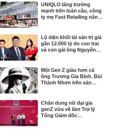
UNIQLO tăng trưởng
mạnh trên toàn cầu, công
ty mẹ Fast Retailing nâng
mục tiêu doanh thu và lợi
nhuận năm 2026
Lộ diện khối tài sản trị giá
gần 12.000 tỷ do con trai
và con gái ông Nguyễn
Đức Thụy nắm giữ tại một
công ty sắp lên sàn
Một Gen Z giàu hơn cả
ông Trương Gia Bình, Bùi
Thành Nhơn trên sàn
chứng khoán
Chân dung nữ đại gia
genZ vừa về làm Trợ lý
Tổng Giám đốc
Sacombank: 21 tuổi làm
Tổng Giám đốc doanh
nghiệp hàng không vũ