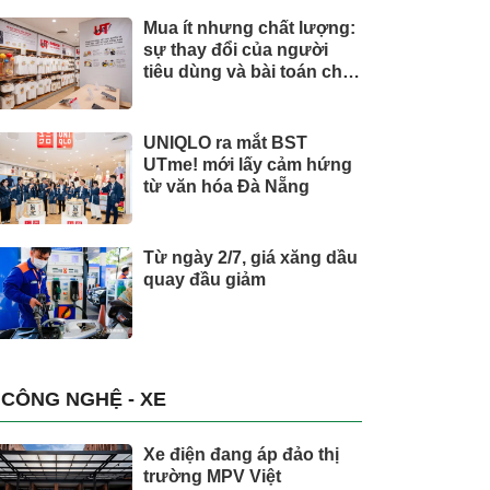
Mua ít nhưng chất lượng:
sự thay đổi của người
tiêu dùng và bài toán cho
thương hiệu quốc tế
UNIQLO ra mắt BST
UTme! mới lấy cảm hứng
từ văn hóa Đà Nẵng
Từ ngày 2/7, giá xăng dầu
quay đầu giảm
CÔNG NGHỆ - XE
Xe điện đang áp đảo thị
trường MPV Việt