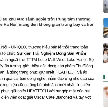
10 tại khu vực sảnh ngoài trời trung tâm thương
e Hà Nội, mang đến không gian trưng bày và trải
Nội - UNIQLO, thương hiệu bán lẻ thời trang toàn
a tổ chức
Sự kiện Trải Nghiệm Dòng Sản Phẩm
 sảnh ngoài trời TTTM Lotte Mall West Lake Hanoi. Sự
ày ấn tượng, giới thiệu các dòng sản phẩm Thu/Đông
hấn là dòng trang phục giữ nhiệt HEATTECH và áo
h quả cải tiến công nghệ nhằm đáp ứng nhu cầu của
ương hiệu cũng công bố hình ảnh mới nhất từ chiến
g phục giữ nhiệt HEATTECH với sự góp mặt của hai
diễn viên đoạt giải Oscar Cate Blanchett và tay vợt