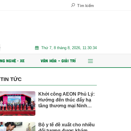
Tìm kiếm
Thứ 7, 8 tháng 8, 2026, 11:30:36
n định bền vững
Chứng khoán Kafi chuẩn bị IPO 125 triệu cổ phiếu
NG NGHỆ - XE
VĂN HÓA – GIẢI TRÍ
TIN TỨC
Khởi công AEON Phủ Lý:
Hướng đến thúc đẩy hạ
tầng thương mại Ninh
Bình
Bộ y tế đề xuất cho nhiều
đối tượng được khám,