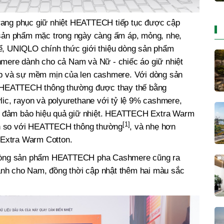
rang phục giữ nhiệt HEATTECH tiếp tục được cập
 sản phẩm mặc trong ngày càng ấm áp, mỏng, nhẹ,
ể, UNIQLO chính thức giới thiệu dòng sản phẩm
re dành cho cả Nam và Nữ - chiếc áo giữ nhiệt
ợp và sự mềm mịn của len cashmere. Với dòng sản
ải HEATTECH thông thường được thay thế bằng
lic, rayon và polyurethane với tỷ lệ 9% cashmere,
 đảm bảo hiệu quả giữ nhiệt. HEATTECH Extra Warm
[1]
n so với HEATTECH thông thường
, và nhẹ hơn
xtra Warm Cotton.
, dòng sản phẩm HEATTECH pha Cashmere cũng ra
 dành cho Nam, đồng thời cập nhật thêm hai màu sắc