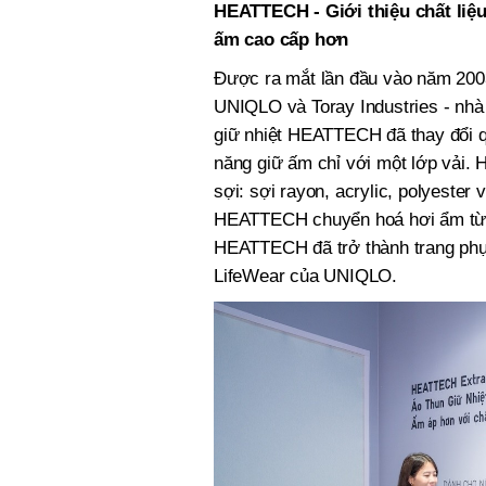
HEATTECH - Giới thiệu chất liệ
ấm cao cấp hơn
Được ra mắt lần đầu vào năm 2003
UNIQLO và Toray Industries - nhà 
giữ nhiệt HEATTECH đã thay đổi q
năng giữ ấm chỉ với một lớp vải. 
sợi: sợi rayon, acrylic, polyester
HEATTECH chuyển hoá hơi ẩm từ c
HEATTECH đã trở thành trang phục 
LifeWear của UNIQLO.