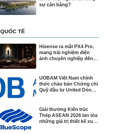
sự cân bằng?
QUỐC TẾ
Hisense ra mắt PX4 Pro,
mang trải nghiệm điện
ảnh chuyên nghiệp đến
không gian gia đình
UOBAM Việt Nam chính
thức chào bán Chứng chỉ
Quỹ đầu tư United Dòng
Tiền Linh Hoạt (UMMF)
Giải thưởng Kiến trúc
Thép ASEAN 2026 lan tỏa
những giá trị thiết kế xuất
sắc qua hợp tác khu vực