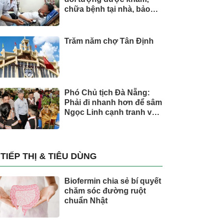
chữa bệnh tại nhà, bảo
hiểm y tế chi trả
Trăm năm chợ Tân Định
Phó Chủ tịch Đà Nẵng:
Phải đi nhanh hơn để sâm
Ngọc Linh cạnh tranh với
thế giới
TIẾP THỊ & TIÊU DÙNG
Biofermin chia sẻ bí quyết
chăm sóc đường ruột
chuẩn Nhật