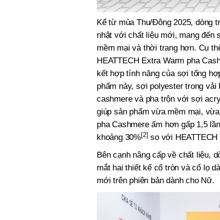
Kể từ mùa Thu/Đông 2025, dòng t
nhật với chất liệu mới, mang đến
mềm mại và thời trang hơn. Cụ th
HEATTECH Extra Warm pha Cashme
kết hợp tính năng của sợi tổng h
phẩm này, sợi polyester trong v
cashmere và pha trộn với sợi acry
giúp sản phẩm vừa mềm mại, vừa
pha Cashmere ấm hơn gấp 1,5 lầ
[2]
khoảng 30%
so với HEATTECH E
Bên cạnh nâng cấp về chất liệu
mắt hai thiết kế cổ tròn và cổ lọ
mới trên phiên bản dành cho Nữ.