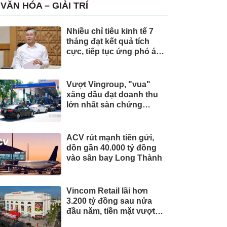
trụ, nắm giữ khối tài sản
VĂN HÓA – GIẢI TRÍ
hàng nghìn tỷ
Nhiều chỉ tiêu kinh tế 7
tháng đạt kết quả tích
cực, tiếp tục ứng phó áp
lực lạm phát
Vượt Vingroup, "vua"
xăng dầu đạt doanh thu
lớn nhất sàn chứng
khoán
ACV rút mạnh tiền gửi,
dồn gần 40.000 tỷ đồng
vào sân bay Long Thành
Vincom Retail lãi hơn
3.200 tỷ đồng sau nửa
đầu năm, tiền mặt vượt
5.700 tỷ đồng