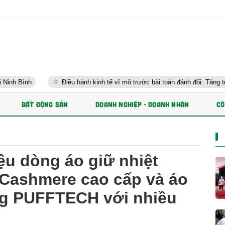
Điều hành kinh tế vĩ mô trước bài toán đánh đổi: Tăng trưởng nhanh và ổ
BẤT ĐỘNG SẢN
DOANH NGHIỆP - DOANH NHÂN
CÔ
ệu dòng áo giữ nhiệt
ashmere cao cấp và áo
g PUFFTECH với nhiều