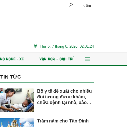
Tìm kiếm
Thứ 6, 7 tháng 8, 2026, 02:01:25
 Việt Nam
Trăm năm chợ Tân Định
AI và dữ liệu định hìn
NG NGHỆ - XE
VĂN HÓA – GIẢI TRÍ
TIN TỨC
Bộ y tế đề xuất cho nhiều
đối tượng được khám,
chữa bệnh tại nhà, bảo
hiểm y tế chi trả
Trăm năm chợ Tân Định