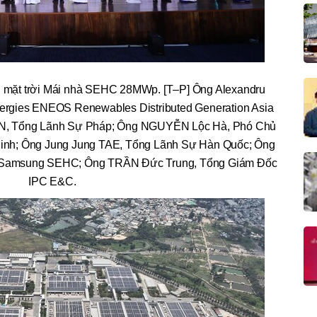
n mặt trời Mái nhà SEHC 28MWp. [T–P] Ông Alexandru
rgies ENEOS Renewables Distributed Generation Asia
ON, Tổng Lãnh Sự Pháp; Ông NGUYỄN Lộc Hà, Phó Chủ
Minh; Ông Jung Jung TAE, Tổng Lãnh Sự Hàn Quốc; Ông
Samsung SEHC; Ông TRẦN Đức Trung, Tổng Giám Đốc
IPC E&C.