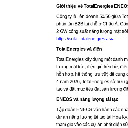
Giới thiệu về TotalEnergies ENEO
Công ty là liên doanh 50/50 giữa To
phân tán B2B tại chỗ ở Châu Á. Công 
2 GW công suất năng lượng mặt trời
https://solar.totalenergies.asia
TotalEnergies và điện
TotalEnergies xây dựng một danh mụ
lượng mặt trời, điện gió trên bờ, điện
hỗn hợp, hệ thống lưu trữ) để cung 
4 năm 2026, TotalEnergies sở hữu g
tạo và đặt mục tiêu đạt sản lượng 
ENEOS và năng lượng tái tạo
Tập đoàn ENEOS vận hành các nhà m
dự án năng lượng tái tạo tại Hoa K
tham gia vào các dự án phát điện sử