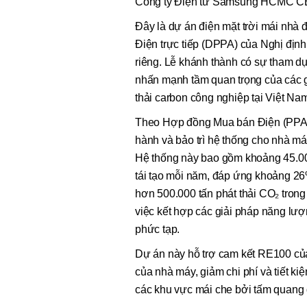
Công ty Điện tử Samsung HCMC CE
Đây là dự án điện mặt trời mái nhà
Điện trực tiếp (DPPA) của Nghị địn
riêng. Lễ khánh thành có sự tham dự
nhấn mạnh tầm quan trọng của các gi
thải carbon công nghiệp tại Việt Na
Theo Hợp đồng Mua bán Điện (PPA) 
hành và bảo trì hệ thống cho nhà má
Hệ thống này bao gồm khoảng 45.00
tái tạo mỗi năm, đáp ứng khoảng 2
hơn 500.000 tấn phát thải CO₂ tron
việc kết hợp các giải pháp năng lượ
phức tạp.
Dự án này hỗ trợ cam kết RE100 củ
của nhà máy, giảm chi phí và tiết k
các khu vực mái che bởi tấm quang đ