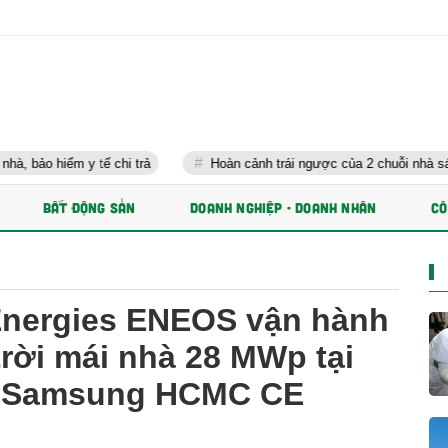
 y tế chi trả
Hoàn cảnh trái ngược của 2 chuỗi nhà sách lớn nhất
BẤT ĐỘNG SẢN
DOANH NGHIỆP - DOANH NHÂN
CÔ
lEnergies ENEOS vận hành
trời mái nhà 28 MWp tại
ử Samsung HCMC CE