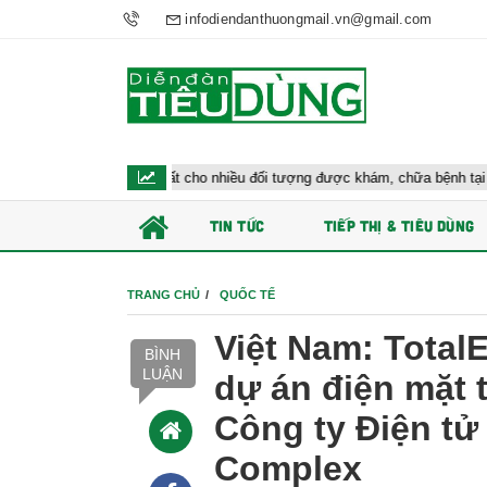
infodiendanthuongmail.vn@gmail.com
Bộ y tế đề xuất cho nhiều đối tượng được khám, chữa bệnh tại nhà, bảo hiểm
TIN TỨC
TIẾP THỊ & TIÊU DÙNG
TRANG CHỦ
QUỐC TẾ
Việt Nam: Tota
BÌNH
LUẬN
dự án điện mặt 
Công ty Điện t
Complex