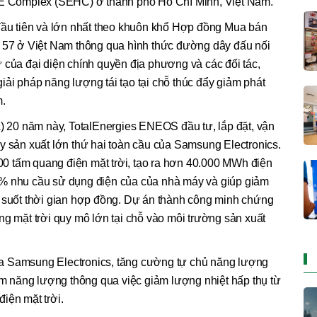
 Complex (SEHC) ở thành phố Hồ Chí Minh, Việt Nam.
 đầu tiên và lớn nhất theo khuôn khổ Hợp đồng Mua bán
h 57 ở Việt Nam thông qua hình thức đường dây đấu nối
 của đại diện chính quyền địa phương và các đối tác,
ải pháp năng lượng tái tạo tại chỗ thúc đẩy giảm phát
m.
20 năm này, TotalEnergies ENEOS đầu tư, lắp đặt, vận
y sản xuất lớn thứ hai toàn cầu của Samsung Electronics.
0 tấm quang điện mặt trời, tạo ra hơn 40.000 MWh điện
6% nhu cầu sử dụng điện của của nhà máy và giúp giảm
g suốt thời gian hợp đồng. Dự án thành công minh chứng
ng mặt trời quy mô lớn tại chỗ vào môi trường sản xuất
a Samsung Electronics, tăng cường tự chủ năng lượng
iệm năng lượng thông qua việc giảm lượng nhiệt hấp thụ từ
iện mặt trời.