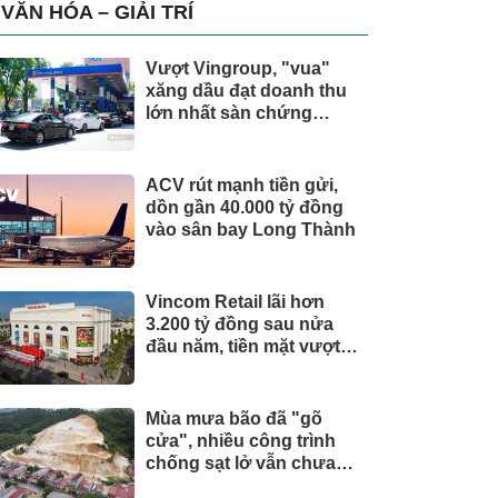
trụ, nắm giữ khối tài sản
VĂN HÓA – GIẢI TRÍ
hàng nghìn tỷ
Vượt Vingroup, "vua"
xăng dầu đạt doanh thu
lớn nhất sàn chứng
khoán
ACV rút mạnh tiền gửi,
dồn gần 40.000 tỷ đồng
vào sân bay Long Thành
Vincom Retail lãi hơn
3.200 tỷ đồng sau nửa
đầu năm, tiền mặt vượt
5.700 tỷ đồng
Mùa mưa bão đã "gõ
cửa", nhiều công trình
chống sạt lở vẫn chưa
hoàn thành