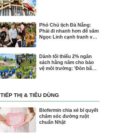
Phó Chủ tịch Đà Nẵng:
Phải đi nhanh hơn để sâm
Ngọc Linh cạnh tranh với
thế giới
Dành tối thiểu 2% ngân
sách hằng năm cho bảo
vệ môi trường: 'Đòn bẩy'
tài chính công và bước
ngoặt quản trị hiện đại
TIẾP THỊ & TIÊU DÙNG
Biofermin chia sẻ bí quyết
chăm sóc đường ruột
chuẩn Nhật