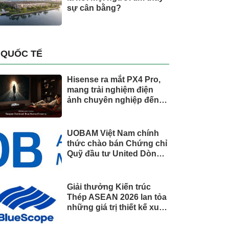
sự cân bằng?
QUỐC TẾ
Hisense ra mắt PX4 Pro,
mang trải nghiệm điện
ảnh chuyên nghiệp đến
không gian gia đình
UOBAM Việt Nam chính
thức chào bán Chứng chỉ
Quỹ đầu tư United Dòng
Tiền Linh Hoạt (UMMF)
Giải thưởng Kiến trúc
Thép ASEAN 2026 lan tỏa
những giá trị thiết kế xuất
sắc qua hợp tác khu vực