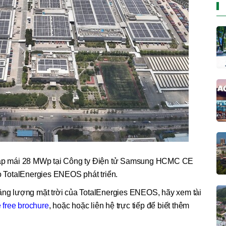
i áp mái 28 MWp tại Công ty Điện tử Samsung HCMC CE
 TotalEnergies ENEOS phát triển.
năng lượng mặt trời của TotalEnergies ENEOS, hãy xem tài
 free brochure
, hoặc hoặc liên hệ trực tiếp để biết thêm