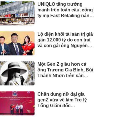
UNIQLO tăng trưởng
mạnh trên toàn cầu, công
ty mẹ Fast Retailing nâng
mục tiêu doanh thu và lợi
nhuận năm 2026
Lộ diện khối tài sản trị giá
gần 12.000 tỷ do con trai
và con gái ông Nguyễn
Đức Thụy nắm giữ tại một
công ty sắp lên sàn
Một Gen Z giàu hơn cả
ông Trương Gia Bình, Bùi
Thành Nhơn trên sàn
chứng khoán
Chân dung nữ đại gia
genZ vừa về làm Trợ lý
Tổng Giám đốc
Sacombank: 21 tuổi làm
Tổng Giám đốc doanh
nghiệp hàng không vũ