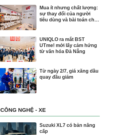
Mua ít nhưng chất lượng:
sự thay đổi của người
tiêu dùng và bài toán cho
thương hiệu quốc tế
UNIQLO ra mắt BST
UTme! mới lấy cảm hứng
từ văn hóa Đà Nẵng
Từ ngày 2/7, giá xăng dầu
quay đầu giảm
CÔNG NGHỆ - XE
Suzuki XL7 có bản nâng
cấp