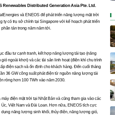
S Renewables Distributed Generation Asia Pte. Ltd.
talEnergies và ENEOS để phát triển năng lượng mặt trời
ty có trụ sở chính tại Singapore với kế hoạch phát triển
 phân tán trong năm năm tới.
c đầu tư cạnh tranh, kết hợp năng lượng tái tạo (năng
 gió ngoài khơi) và các tài sản linh hoạt (điện khí chu trình
cấp điện sạch và ổn định cho khách hàng. Đến cuối tháng
ần 36 GW công suất phát điện từ nguồn năng lượng tái
điện ròng hơn 100 TWh vào năm 2030.
áy điện mặt trời tại Nhật Bản và cũng tham gia vào các
ỳ, Úc, Việt Nam và Đài Loan. Hơn nữa, ENEOS tích cực
 dụng năng lượng sinh khối, thủy điện, năng lượng gió,