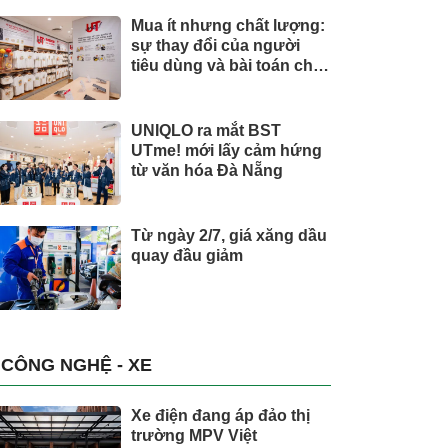
Mua ít nhưng chất lượng:
sự thay đổi của người
tiêu dùng và bài toán cho
thương hiệu quốc tế
UNIQLO ra mắt BST
UTme! mới lấy cảm hứng
từ văn hóa Đà Nẵng
Từ ngày 2/7, giá xăng dầu
quay đầu giảm
CÔNG NGHỆ - XE
Xe điện đang áp đảo thị
trường MPV Việt