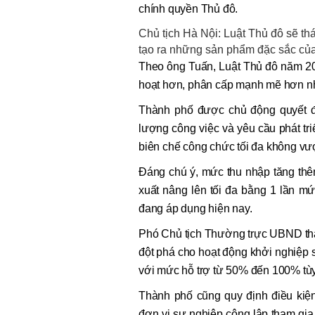
chính quyền Thủ đô.
Chủ tịch Hà Nội: Luật Thủ đô sẽ tháo
tạo ra những sản phẩm đặc sắc củ
Theo ông Tuấn, Luật Thủ đô năm 20
hoạt hơn, phân cấp mạnh mẽ hơn nhằ
Thành phố được chủ động quyết đ
lượng công việc và yêu cầu phát tri
biên chế công chức tối đa không vư
Đáng chú ý, mức thu nhập tăng thê
xuất nâng lên tối đa bằng 1 lần m
đang áp dụng hiện nay.
Phó Chủ tịch Thường trực UBND thà
đột phá cho hoạt động khởi nghiệp s
với mức hỗ trợ từ 50% đến 100% tùy
Thành phố cũng quy định điều kiệ
đơn vị sự nghiệp công lập tham gi