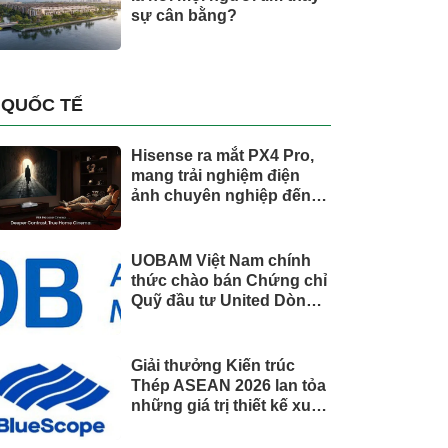
sự cân bằng?
QUỐC TẾ
Hisense ra mắt PX4 Pro,
mang trải nghiệm điện
ảnh chuyên nghiệp đến
không gian gia đình
UOBAM Việt Nam chính
thức chào bán Chứng chỉ
Quỹ đầu tư United Dòng
Tiền Linh Hoạt (UMMF)
Giải thưởng Kiến trúc
Thép ASEAN 2026 lan tỏa
những giá trị thiết kế xuất
sắc qua hợp tác khu vực