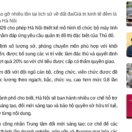
 gỡ nhiều tồn tại lịch sử về đất đaiGiá trị kinh tế đêm là
a Hà Nội
26 cho phép Hà Nội thiết kế mô hình tổ chức bộ máy linh
m đáp ứng yêu cầu quản trị đô thị đặc biệt của Thủ đô.
ịnh số lượng sở, phòng chuyên môn phù hợp với khối
ển; được bổ sung các vị trí việc làm đặc thù và quyết định
ợt quá 20% so với chỉ tiêu được cấp có thẩm quyền giao.
m đối với đội ngũ cán bộ, công chức, viên chức được đề
ức lương theo ngạch, bậc, chức vụ, cao hơn mức 0,8 lần
nh phố cho biết, Hà Nội sẽ ban hành nhiều cơ chế hỗ trợ
áng tạo, đổi mới sáng tạo và bảo hộ quyền sở hữu trí tuệ,
 từng nội dung.
n công nhận Trung tâm đổi mới sáng tạo; cơ chế để các
a thành lập doanh nghiệp, góp vốn và thương mại hóa các