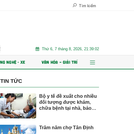
Tìm kiếm
Thứ 6, 7 tháng 8, 2026, 21:39:04
t hành ESOP
Xe điện đang áp đảo thị trường MPV Việt
Nhi
NG NGHỆ - XE
VĂN HÓA – GIẢI TRÍ
TIN TỨC
Bộ y tế đề xuất cho nhiều
đối tượng được khám,
chữa bệnh tại nhà, bảo
hiểm y tế chi trả
Trăm năm chợ Tân Định