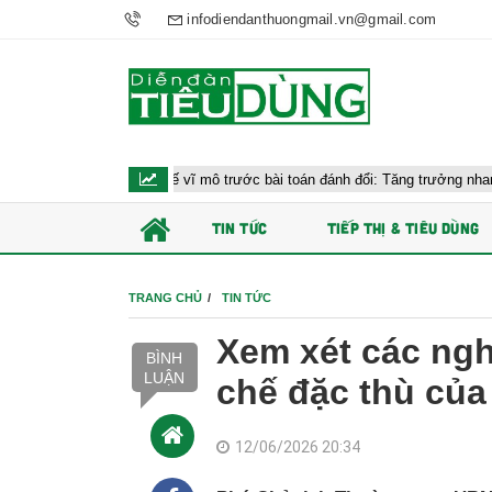
infodiendanthuongmail.vn@gmail.com
 hành kinh tế vĩ mô trước bài toán đánh đổi: Tăng trưởng nhanh và ổn định 
TIN TỨC
TIẾP THỊ & TIÊU DÙNG
TRANG CHỦ
TIN TỨC
Xem xét các ngh
BÌNH
LUẬN
chế đặc thù của
12/06/2026 20:34