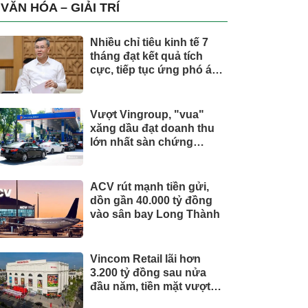
trụ, nắm giữ khối tài sản
VĂN HÓA – GIẢI TRÍ
hàng nghìn tỷ
Nhiều chỉ tiêu kinh tế 7
tháng đạt kết quả tích
cực, tiếp tục ứng phó áp
lực lạm phát
Vượt Vingroup, "vua"
xăng dầu đạt doanh thu
lớn nhất sàn chứng
khoán
ACV rút mạnh tiền gửi,
dồn gần 40.000 tỷ đồng
vào sân bay Long Thành
Vincom Retail lãi hơn
3.200 tỷ đồng sau nửa
đầu năm, tiền mặt vượt
5.700 tỷ đồng