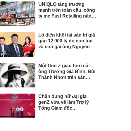
UNIQLO tăng trưởng
mạnh trên toàn cầu, công
ty mẹ Fast Retailing nâng
mục tiêu doanh thu và lợi
nhuận năm 2026
Lộ diện khối tài sản trị giá
gần 12.000 tỷ do con trai
và con gái ông Nguyễn
Đức Thụy nắm giữ tại một
công ty sắp lên sàn
Một Gen Z giàu hơn cả
ông Trương Gia Bình, Bùi
Thành Nhơn trên sàn
chứng khoán
Chân dung nữ đại gia
genZ vừa về làm Trợ lý
Tổng Giám đốc
Sacombank: 21 tuổi làm
Tổng Giám đốc doanh
nghiệp hàng không vũ