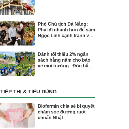
Phó Chủ tịch Đà Nẵng:
Phải đi nhanh hơn để sâm
Ngọc Linh cạnh tranh với
thế giới
Dành tối thiểu 2% ngân
sách hằng năm cho bảo
vệ môi trường: 'Đòn bẩy'
tài chính công và bước
ngoặt quản trị hiện đại
TIẾP THỊ & TIÊU DÙNG
Biofermin chia sẻ bí quyết
chăm sóc đường ruột
chuẩn Nhật