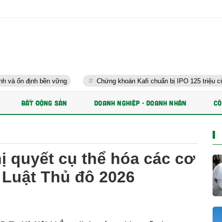
bền vững
Chứng khoán Kafi chuẩn bị IPO 125 triệu cổ phiếu và phá
BẤT ĐỘNG SẢN
DOANH NGHIỆP - DOANH NHÂN
CÔ
ị quyết cụ thể hóa các cơ
 Luật Thủ đô 2026