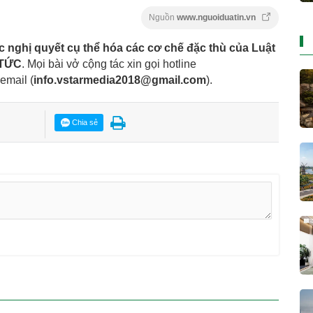
Nguồn
www.nguoiduatin.vn
c nghị quyết cụ thể hóa các cơ chế đặc thù của Luật
 TỨC
. Mọi bài vở cộng tác xin gọi hotline
 email
(
info.vstarmedia2018@gmail.com
).
Chia sẻ