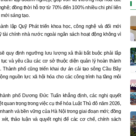
ghệ; đồng thời hỗ trợ từ 70% đến 100% nhiều chi phí liên
 mới sáng tạo.
hành lập Quỹ Phát triển khoa học, công nghệ và đổi mới
ỹ tài chính nhà nước ngoài ngân sách hoạt động không vì
 sẽ quy định ngưỡng lưu lượng xả thải bắt buộc phải lắp
n tục và yêu cầu các cơ sở thuộc diện quản lý hoàn thành
ng. Thành phố cũng triển khai dự án cải tạo sông Cầu Bây
g nguồn lực xã hội hóa cho các công trình hạ tầng môi
hành phố Dương Đức Tuấn khẳng định, các nghị quyết
iệt quan trọng trong việc cụ thể hóa Luật Thủ đô năm 2026,
n nhanh và bền vững của Hà Nội trong giai đoạn mới; đồng
ét, thảo luận và quyết nghị để các cơ chế, chính sách