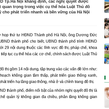
 Tp.Hà Nội khẳng định, các nghị quyết được
ệt quan trọng trong việc cụ thể hóa Luật Thủ đô
ý cho phát triển nhanh và bền vững của Hà Nội
h kỳ họp thứ tư HĐND Thành phố Hà Nội, ông Dương Đức
 UBND thành phố cho biết, UBND thành phố trình HĐND
ới 29 nội dung thuộc các lĩnh vực đô thị, pháp chế, khoa
tiếp tục cụ thể hóa các cơ chế, chính sách được Luật Thủ
đô thị gồm 14 nội dung, tập trung vào các vấn đề lớn như:
oạch không gian tầm thấp, phát triển giao thông xanh,
hát triển hạ tầng giao thông, nhà ở và chỉnh trang đô thị.
D thành phố, điểm nổi bật của nhóm nghị quyết đô thị là
chế quản lý không gian đa chiều, phân tầng không gian