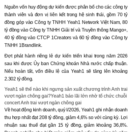
Nguồn vốn huy động dự kiến được phân bổ cho các công ty
thành viên và đơn vị liên kết trong hệ sinh thái, gồm 70 tỷ
đồng góp vào Công ty TNHH Yeah1 Network Việt Nam, 80
tỷ đồng vào Công ty TNHH Giải trí và Truyền thông Mango+,
40 tỷ đồng vào CTCP 1Creators và 60 tỷ đồng vào Công ty
TNHH 1Brandlink.
Đợt phát hành riêng lẻ dự kiến triển khai trong năm 2026
sau khi được Ủy ban Chứng khoán Nhà nước chấp thuận.
Nếu hoàn tất, vốn điều lệ của Yeah1 sẽ tăng lên khoảng
2.302 tỷ đồng.
Yeah1 sẽ thế nào khi ngưng sản xuất chương trình Anh trai
vượt ngàn chông gai?Yeah1 báo lãi lớn nhờ tổ chức chuỗi
concert Anh trai vượt ngàn chông gai
Về hoạt động kinh doanh, quý I/2026, Yeah1 ghi nhận doanh
thu hợp nhất đạt 208 tỷ đồng, giảm 4,6% so với cùng kỳ. Lợi
nhuận sau thuế đạt gần 15 tỷ đồng, giảm khoảng 36,8%.