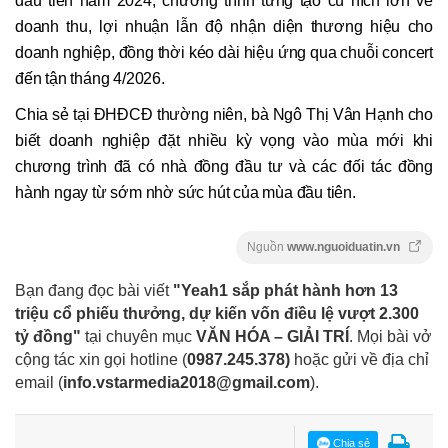
đầu tiên năm 2024, chương trình từng tạo cú hích lớn về
doanh thu, lợi nhuận lẫn độ nhận diện thương hiệu cho
doanh nghiệp, đồng thời kéo dài hiệu ứng qua chuỗi concert
đến tận tháng 4/2026.
Chia sẻ tại ĐHĐCĐ thường niên, bà Ngô Thị Vân Hạnh cho
biết doanh nghiệp đặt nhiều kỳ vọng vào mùa mới khi
chương trình đã có nhà đồng đầu tư và các đối tác đồng
hành ngay từ sớm nhờ sức hút của mùa đầu tiên.
Nguồn
www.nguoiduatin.vn
Bạn đang đọc bài viết
"Yeah1 sắp phát hành hơn 13
triệu cổ phiếu thưởng, dự kiến vốn điều lệ vượt 2.300
tỷ đồng"
tại chuyên mục
VĂN HÓA – GIẢI TRÍ
. Mọi bài vở
cộng tác xin gọi hotline (
0987.245.378
)
hoặc gửi về địa chỉ
email
(
info.vstarmedia2018@gmail.com
).
Chia sẻ