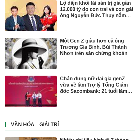
Lộ diện khối tài sản trị giá gần
12.000 tỷ do con trai và con gái
ông Nguyễn Đức Thụy nắm
giữ tại một công ty sắp lên sàn
Một Gen Z giàu hơn cả ông
Trương Gia Bình, Bùi Thành
Nhơn trên sàn chứng khoán
Chân dung nữ đại gia genZ
vừa về làm Trợ lý Tổng Giám
đốc Sacombank: 21 tuổi làm
Tổng Giám đốc doanh nghiệp
hàng không vũ trụ, nắm giữ
khối tài sản hàng nghìn tỷ
VĂN HÓA – GIẢI TRÍ