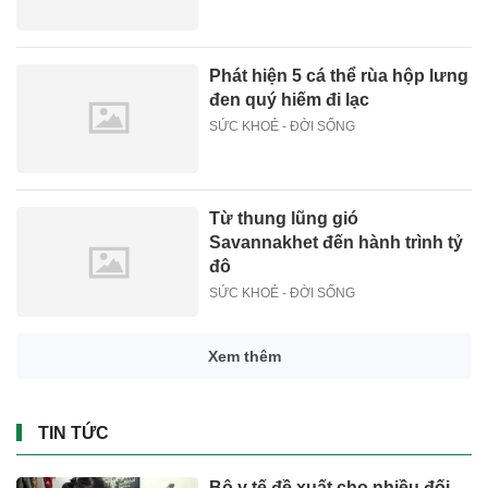
Phát hiện 5 cá thể rùa hộp lưng
đen quý hiếm đi lạc
SỨC KHOẺ - ĐỜI SỐNG
Từ thung lũng gió
Savannakhet đến hành trình tỷ
đô
SỨC KHOẺ - ĐỜI SỐNG
Xem thêm
TIN TỨC
Bộ y tế đề xuất cho nhiều đối