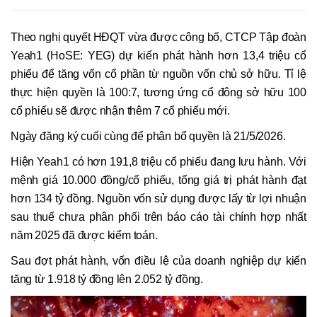
Theo nghị quyết HĐQT vừa được công bố, CTCP Tập đoàn
Yeah1 (HoSE: YEG) dự kiến phát hành hơn 13,4 triệu cổ
phiếu để tăng vốn cổ phần từ nguồn vốn chủ sở hữu. Tỉ lệ
thực hiện quyền là 100:7, tương ứng cổ đông sở hữu 100
cổ phiếu sẽ được nhận thêm 7 cổ phiếu mới.
Ngày đăng ký cuối cùng để phân bổ quyền là 21/5/2026.
Hiện Yeah1 có hơn 191,8 triệu cổ phiếu đang lưu hành. Với
mệnh giá 10.000 đồng/cổ phiếu, tổng giá trị phát hành đạt
hơn 134 tỷ đồng. Nguồn vốn sử dụng được lấy từ lợi nhuận
sau thuế chưa phân phối trên báo cáo tài chính hợp nhất
năm 2025 đã được kiểm toán.
Sau đợt phát hành, vốn điều lệ của doanh nghiệp dự kiến
tăng từ 1.918 tỷ đồng lên 2.052 tỷ đồng.