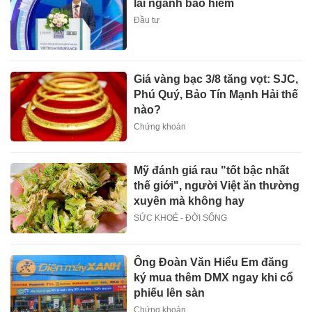
lai ngành bảo hiểm
Đầu tư
Giá vàng bạc 3/8 tăng vọt: SJC,
Phú Quý, Bảo Tín Mạnh Hải thế
nào?
Chứng khoán
Mỹ đánh giá rau "tốt bậc nhất
thế giới", người Việt ăn thường
xuyên mà không hay
SỨC KHOẺ - ĐỜI SỐNG
Ông Đoàn Văn Hiểu Em đăng
ký mua thêm DMX ngay khi cổ
phiếu lên sàn
Chứng khoán