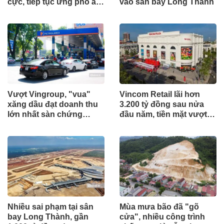
cực, tiếp tục ứng phó áp
vào sân bay Long Thành
lực lạm phát
Vượt Vingroup, "vua"
Vincom Retail lãi hơn
xăng dầu đạt doanh thu
3.200 tỷ đồng sau nửa
lớn nhất sàn chứng
đầu năm, tiền mặt vượt
khoán
5.700 tỷ đồng
Nhiều sai phạm tại sân
Mùa mưa bão đã "gõ
bay Long Thành, gần
cửa", nhiều công trình