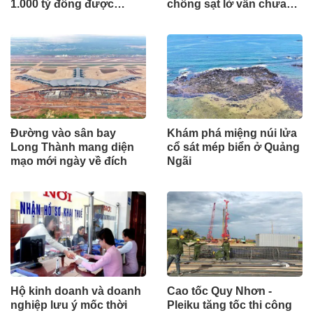
1.000 tỷ đồng được
chống sạt lở vẫn chưa
mang gửi lấy lãi
hoàn thành
Đường vào sân bay
Khám phá miệng núi lửa
Long Thành mang diện
cổ sát mép biển ở Quảng
mạo mới ngày về đích
Ngãi
Hộ kinh doanh và doanh
Cao tốc Quy Nhơn -
nghiệp lưu ý mốc thời
Pleiku tăng tốc thi công