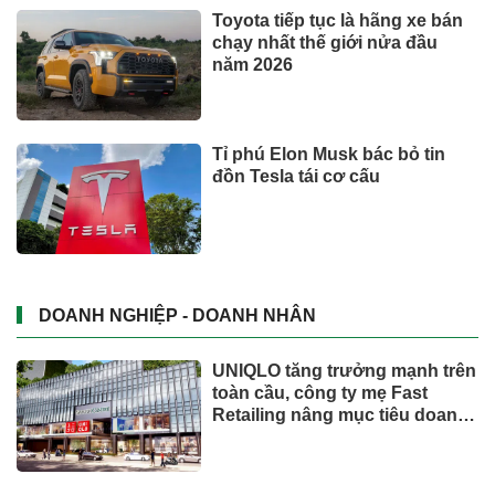
Toyota tiếp tục là hãng xe bán
chạy nhất thế giới nửa đầu
năm 2026
Tỉ phú Elon Musk bác bỏ tin
đồn Tesla tái cơ cấu
DOANH NGHIỆP - DOANH NHÂN
UNIQLO tăng trưởng mạnh trên
toàn cầu, công ty mẹ Fast
Retailing nâng mục tiêu doanh
thu và lợi nhuận năm 2026