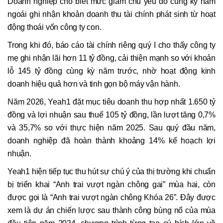
Doanh nghiệp cho biết mức giảm chủ yếu do cùng kỳ năm
ngoái ghi nhận khoản doanh thu tài chính phát sinh từ hoạt
động thoái vốn công ty con.
Trong khi đó, báo cáo tài chính riêng quý I cho thấy công ty
mẹ ghi nhận lãi hơn 11 tỷ đồng, cải thiện mạnh so với khoản
lỗ 145 tỷ đồng cùng kỳ năm trước, nhờ hoạt động kinh
doanh hiệu quả hơn và tinh gọn bộ máy vận hành.
Năm 2026, Yeah1 đặt mục tiêu doanh thu hợp nhất 1.650 tỷ
đồng và lợi nhuận sau thuế 105 tỷ đồng, lần lượt tăng 0,7%
và 35,7% so với thực hiện năm 2025. Sau quý đầu năm,
doanh nghiệp đã hoàn thành khoảng 14% kế hoạch lợi
nhuận.
Yeah1 hiện tiếp tục thu hút sự chú ý của thị trường khi chuẩn
bị triển khai “Anh trai vượt ngàn chông gai” mùa hai, còn
được gọi là “Anh trai vượt ngàn chông Khóa 26”. Đây được
xem là dự án chiến lược sau thành công bùng nổ của mùa