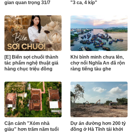
gian quan trọng 31/7
"3 ca, 4 kíp"
[E] Biến sợi chuối thành
Khi bình minh chưa lên,
tác phẩm nghệ thuật giá
chợ nổi Nghĩa An đã rộn
hàng chục triệu đồng
ràng tiếng tàu ghe
Cận cảnh "Xóm nhà
Dự án đường hơn 200 tỷ
giàu" hơn trăm năm tuổi
đồng ở Hà Tĩnh tái khởi