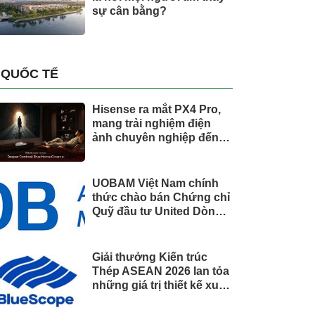
sự cân bằng?
QUỐC TẾ
Hisense ra mắt PX4 Pro,
mang trải nghiệm điện
ảnh chuyên nghiệp đến
không gian gia đình
UOBAM Việt Nam chính
thức chào bán Chứng chỉ
Quỹ đầu tư United Dòng
Tiền Linh Hoạt (UMMF)
Giải thưởng Kiến trúc
Thép ASEAN 2026 lan tỏa
những giá trị thiết kế xuất
sắc qua hợp tác khu vực