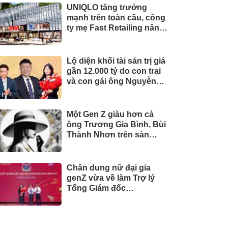
UNIQLO tăng trưởng
mạnh trên toàn cầu, công
ty mẹ Fast Retailing nâng
mục tiêu doanh thu và lợi
nhuận năm 2026
Lộ diện khối tài sản trị giá
gần 12.000 tỷ do con trai
và con gái ông Nguyễn
Đức Thụy nắm giữ tại một
công ty sắp lên sàn
Một Gen Z giàu hơn cả
ông Trương Gia Bình, Bùi
Thành Nhơn trên sàn
chứng khoán
Chân dung nữ đại gia
genZ vừa về làm Trợ lý
Tổng Giám đốc
Sacombank: 21 tuổi làm
Tổng Giám đốc doanh
nghiệp hàng không vũ