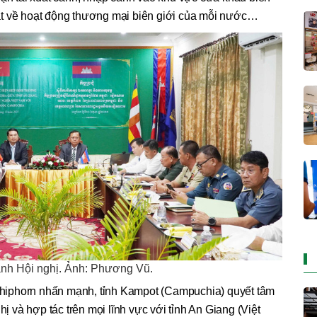
ật về hoạt động thương mại biên giới của mỗi nước…
nh Hội nghị. Ảnh: Phương Vũ.
Rithiphorn nhấn mạnh, tỉnh Kampot (Campuchia) quyết tâm
hị và hợp tác trên mọi lĩnh vực với tỉnh An Giang (Việt