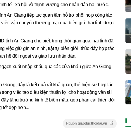
kinh tế - xã hội và thịnh vượng cho nhân dân hai nước.
ỉnh An Giang tiếp tục quan tâm hỗ trợ phối hợp công tác
ho việc vận chuyển thương mại qua biên giới hai tỉnh được
tỉnh An Giang cho biết, trong thời gian qua, hai tỉnh đã
ng việc giữ gìn an ninh, trật tự biên giới; thúc đẩy hợp tác
uan hệ đối ngoại và giao lưu nhân dân.
 ngạch xuất nhập khẩu qua các cửa khẩu giữa An Giang
.
Giang, đây là kết quả rất khả quan, thể hiện sự hợp tác
h trong việc tạo điều kiện thuận lợi cho hoạt động vận tải
đẩy tăng trưởng kinh tế biên mậu, góp phần cải thiện đời
 tốt đẹp hơn...
Nguồn
giaoducthoidai.vn