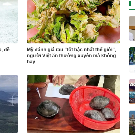
o, đề
Mỹ đánh giá rau "tốt bậc nhất thế giới",
người Việt ăn thường xuyên mà không
hay