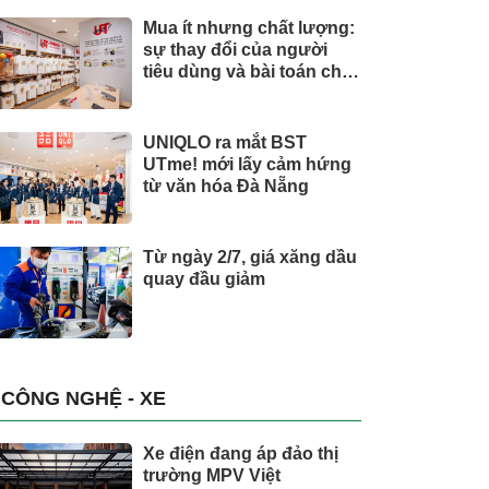
Mua ít nhưng chất lượng:
sự thay đổi của người
tiêu dùng và bài toán cho
thương hiệu quốc tế
UNIQLO ra mắt BST
UTme! mới lấy cảm hứng
từ văn hóa Đà Nẵng
Từ ngày 2/7, giá xăng dầu
quay đầu giảm
CÔNG NGHỆ - XE
Xe điện đang áp đảo thị
trường MPV Việt