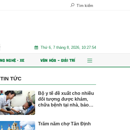
Tìm kiếm
Thứ 6, 7 tháng 8, 2026, 10:27:55
Xe điện đang áp đảo thị trường MPV Việt
Nhiều chỉ tiêu ki
NG NGHỆ - XE
VĂN HÓA – GIẢI TRÍ
TIN TỨC
Bộ y tế đề xuất cho nhiều
đối tượng được khám,
chữa bệnh tại nhà, bảo
hiểm y tế chi trả
Trăm năm chợ Tân Định