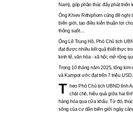
Nam), góp phần thúc đẩy phát triển 
Ông Khiev Rithiphorn cũng đề nghị t
biên giới, tạo điều kiện thuận lợi c
thông suốt…
Ông Lê Trung Hồ, Phó Chủ tịch UBND 
đạt được nhiều kết quả thiết thực tro
kinh tế, văn hóa - xã hội; mở rộng q
Trong 10 tháng năm 2025, tổng kim
và Kampot ước đạt trên 7 triệu USD
T
heo Phó Chủ tịch UBND tỉnh An 
chặt chẽ, hiệu quả giữa hai tỉn
hàng hóa qua cửa khẩu. Từ đó, thúc 
sống của cư dân biên giới ngày càng