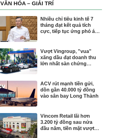
trụ, nắm giữ khối tài sản
VĂN HÓA – GIẢI TRÍ
hàng nghìn tỷ
Nhiều chỉ tiêu kinh tế 7
tháng đạt kết quả tích
cực, tiếp tục ứng phó áp
lực lạm phát
Vượt Vingroup, "vua"
xăng dầu đạt doanh thu
lớn nhất sàn chứng
khoán
ACV rút mạnh tiền gửi,
dồn gần 40.000 tỷ đồng
vào sân bay Long Thành
Vincom Retail lãi hơn
3.200 tỷ đồng sau nửa
đầu năm, tiền mặt vượt
5.700 tỷ đồng