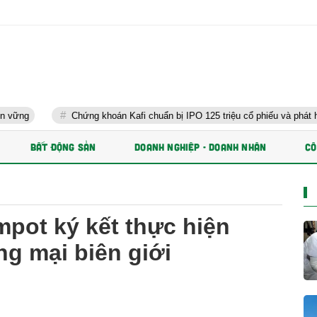
Chứng khoán Kafi chuẩn bị IPO 125 triệu cổ phiếu và phát hành ESOP
BẤT ĐỘNG SẢN
DOANH NGHIỆP - DOANH NHÂN
CÔ
pot ký kết thực hiện
g mại biên giới