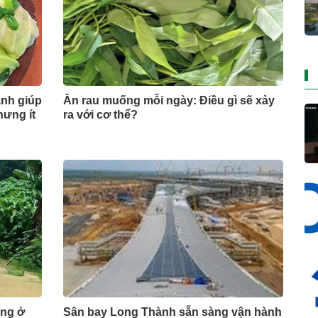
xanh giúp
Ăn rau muống mỗi ngày: Điều gì sẽ xảy
hưng ít
ra với cơ thể?
ồng ở
Sân bay Long Thành sẵn sàng vận hành