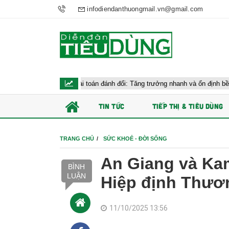
infodiendanthuongmail.vn@gmail.com
 vĩ mô trước bài toán đánh đổi: Tăng trưởng nhanh và ổn định bền vững
TIN TỨC
TIẾP THỊ & TIÊU DÙNG
TRANG CHỦ
SỨC KHOẺ - ĐỜI SỐNG
An Giang và Kam
BÌNH
LUẬN
Hiệp định Thươn
11/10/2025 13:56