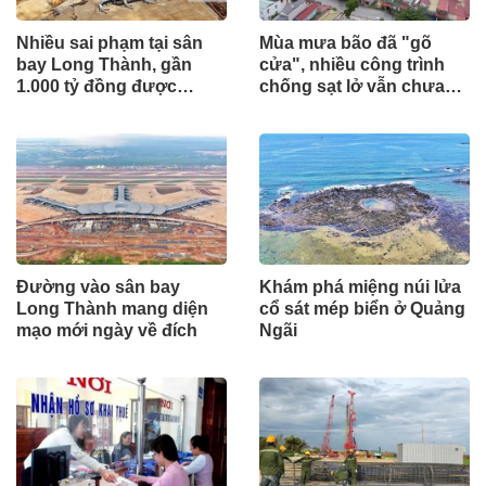
Nhiều sai phạm tại sân
Mùa mưa bão đã "gõ
bay Long Thành, gần
cửa", nhiều công trình
1.000 tỷ đồng được
chống sạt lở vẫn chưa
mang gửi lấy lãi
hoàn thành
Đường vào sân bay
Khám phá miệng núi lửa
Long Thành mang diện
cổ sát mép biển ở Quảng
mạo mới ngày về đích
Ngãi