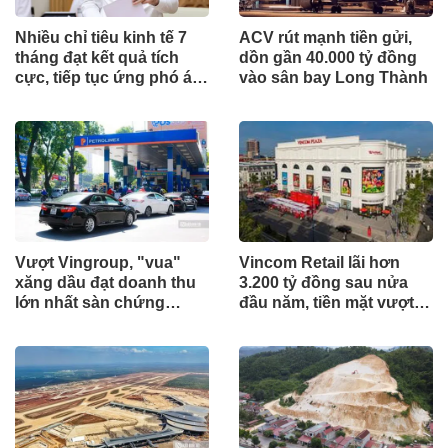
Nhiều chỉ tiêu kinh tế 7
ACV rút mạnh tiền gửi,
tháng đạt kết quả tích
dồn gần 40.000 tỷ đồng
cực, tiếp tục ứng phó áp
vào sân bay Long Thành
lực lạm phát
Vượt Vingroup, "vua"
Vincom Retail lãi hơn
xăng dầu đạt doanh thu
3.200 tỷ đồng sau nửa
lớn nhất sàn chứng
đầu năm, tiền mặt vượt
khoán
5.700 tỷ đồng