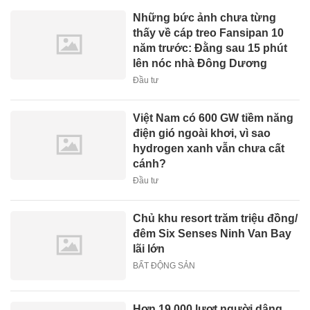
Những bức ảnh chưa từng
thấy về cáp treo Fansipan 10
năm trước: Đằng sau 15 phút
lên nóc nhà Đông Dương
Đầu tư
Việt Nam có 600 GW tiềm năng
điện gió ngoài khơi, vì sao
hydrogen xanh vẫn chưa cất
cánh?
Đầu tư
Chủ khu resort trăm triệu đồng/
đêm Six Senses Ninh Van Bay
lãi lớn
BẤT ĐỘNG SẢN
Hơn 19.000 lượt người dâng