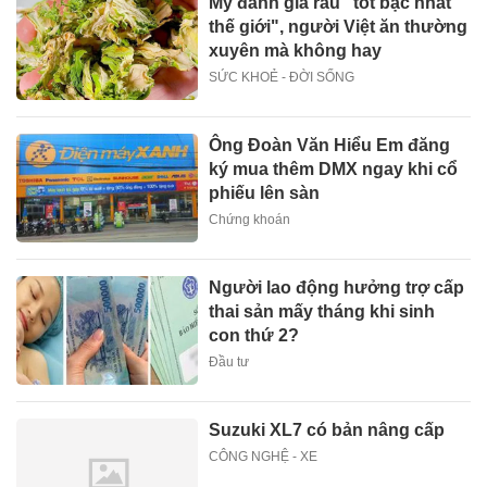
Mỹ đánh giá rau "tốt bậc nhất
thế giới", người Việt ăn thường
xuyên mà không hay
SỨC KHOẺ - ĐỜI SỐNG
Ông Đoàn Văn Hiểu Em đăng
ký mua thêm DMX ngay khi cổ
phiếu lên sàn
Chứng khoán
Người lao động hưởng trợ cấp
thai sản mấy tháng khi sinh
con thứ 2?
Đầu tư
Suzuki XL7 có bản nâng cấp
CÔNG NGHỆ - XE