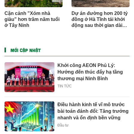
Cận cảnh "Xóm nhà
Dự án đường hơn 200 tỷ
giàu" hơn trăm năm tuổi
đồng ở Hà Tĩnh tái khởi
ở Tây Ninh
động sau thời gian dài
đình trệ
MỚI CẬP NHẬT
Khởi công AEON Phủ Lý:
Hướng đến thúc đẩy hạ tầng
thương mại Ninh Bình
TIN TỨC
Điều hành kinh tế vĩ mô trước
bài toán đánh đổi: Tăng trưởng
nhanh và ổn định bền vững
Đầu tư