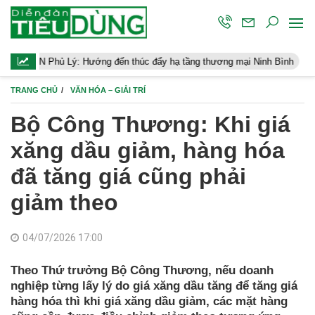
 Lý: Hướng đến thúc đẩy hạ tầng thương mại Ninh Bình
Điều hàn
TRANG CHỦ
VĂN HÓA – GIẢI TRÍ
Bộ Công Thương: Khi giá
xăng dầu giảm, hàng hóa
đã tăng giá cũng phải
giảm theo
04/07/2026 17:00
Theo Thứ trưởng Bộ Công Thương, nếu doanh
nghiệp từng lấy lý do giá xăng dầu tăng để tăng giá
hàng hóa thì khi giá xăng dầu giảm, các mặt hàng