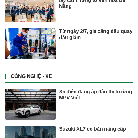
lấy cảm hứng từ văn hóa Đà
Nẵng
Từ ngày 2/7, giá xăng dầu quay
đầu giảm
CÔNG NGHỆ - XE
Xe điện đang áp đảo thị trường
MPV Việt
Suzuki XL7 có bản nâng cấp