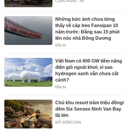
CÔNG NGHỆ - XE
Những bức ảnh chưa từng
thấy về cáp treo Fansipan 10
năm trước: Đằng sau 15 phút
lên nóc nhà Đông Dương
Đầu tư
Việt Nam có 600 GW tiềm năng
điện gió ngoài khơi, vì sao
hydrogen xanh vẫn chưa cất
cánh?
Đầu tư
Chủ khu resort trăm triệu đồng/
đêm Six Senses Ninh Van Bay
lãi lớn
BẤT ĐỘNG SẢN