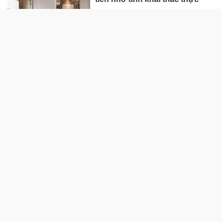
Giữa nhịp phát triển, đâu là nơi
mọi người tìm thấy sự cân
bằng?
QUỐC TẾ
Hisense ra mắt PX4 Pro, mang
trải nghiệm điện ảnh chuyên
nghiệp đến không gian gia
đình
UOBAM Việt Nam chính thức
chào bán Chứng chỉ Quỹ đầu