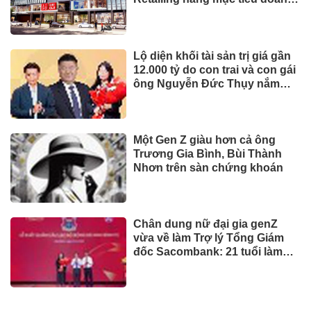
thu và lợi nhuận năm 2026
Lộ diện khối tài sản trị giá gần
12.000 tỷ do con trai và con gái
ông Nguyễn Đức Thụy nắm
giữ tại một công ty sắp lên sàn
Một Gen Z giàu hơn cả ông
Trương Gia Bình, Bùi Thành
Nhơn trên sàn chứng khoán
Chân dung nữ đại gia genZ
vừa về làm Trợ lý Tổng Giám
đốc Sacombank: 21 tuổi làm
Tổng Giám đốc doanh nghiệp
hàng không vũ trụ, nắm giữ
khối tài sản hàng nghìn tỷ