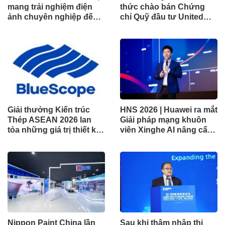
mang trải nghiệm điện
thức chào bán Chứng
ảnh chuyên nghiệp đến
chỉ Quỹ đầu tư United
không gian gia đình
Dòng Tiền Linh Hoạt
(UMMF)
Giải thưởng Kiến trúc
HNS 2026 | Huawei ra mắt
Thép ASEAN 2026 lan
Giải pháp mạng khuôn
tỏa những giá trị thiết kế
viên Xinghe AI nâng cấp
xuất sắc qua hợp tác khu
cho khu vực Nam Phi
vực
Nippon Paint China lần
Sau khi thâm nhập thị