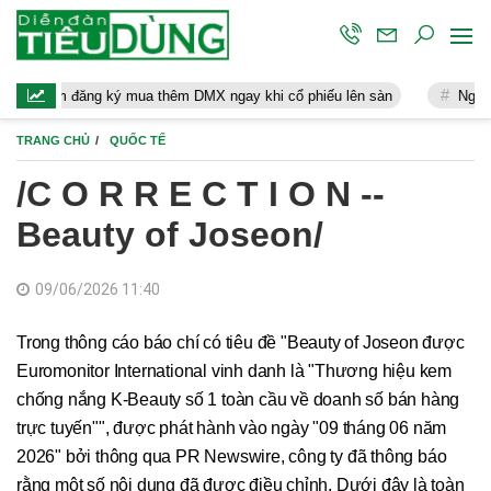
ng ký mua thêm DMX ngay khi cổ phiếu lên sàn
Người lao động hư
TRANG CHỦ
QUỐC TẾ
/C O R R E C T I O N --
Beauty of Joseon/
09/06/2026 11:40
Trong thông cáo báo chí có tiêu đề "Beauty of Joseon được
Euromonitor International vinh danh là "Thương hiệu kem
chống nắng K-Beauty số 1 toàn cầu về doanh số bán hàng
trực tuyến"", được phát hành vào ngày "09 tháng 06 năm
2026" bởi thông qua PR Newswire, công ty đã thông báo
rằng một số nội dung đã được điều chỉnh. Dưới đây là toàn