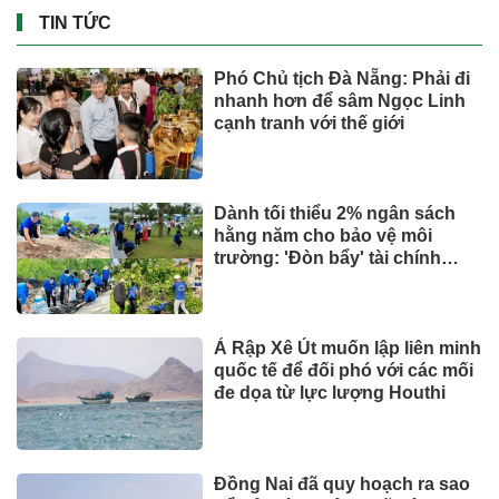
TIN TỨC
Phó Chủ tịch Đà Nẵng: Phải đi
nhanh hơn để sâm Ngọc Linh
cạnh tranh với thế giới
Dành tối thiểu 2% ngân sách
hằng năm cho bảo vệ môi
trường: 'Đòn bẩy' tài chính
công và bước ngoặt quản trị
hiện đại
Ả Rập Xê Út muốn lập liên minh
quốc tế để đối phó với các mối
đe dọa từ lực lượng Houthi
Đồng Nai đã quy hoạch ra sao