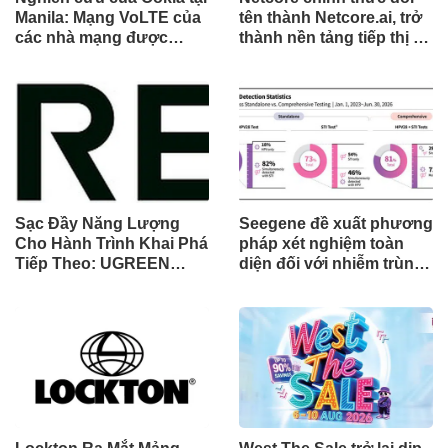
Manila: Mạng VoLTE của
tên thành Netcore.ai, trở
các nhà mạng được
thành nền tảng tiếp thị tự
chứng minh vượt trội
động bằng AI đầu tiên
hơn các ứng dụng OTT
chia sẻ trách nhiệm tăng
về chất lượng và độ tin
trưởng khách hàng
cậy của cuộc gọi thoại
Sạc Đầy Năng Lượng
Seegene đề xuất phương
Cho Hành Trình Khai Phá
pháp xét nghiệm toàn
Tiếp Theo: UGREEN
diện đối với nhiễm trùng
Công Bố Bộ Sưu Tập
đường sinh sản thông
Honkai: Star Rail Chính
qua Nghiên cứu lâm
Thức Tại Đông Nam Á
sàng một triệu ca toàn
cầu (GMCS)