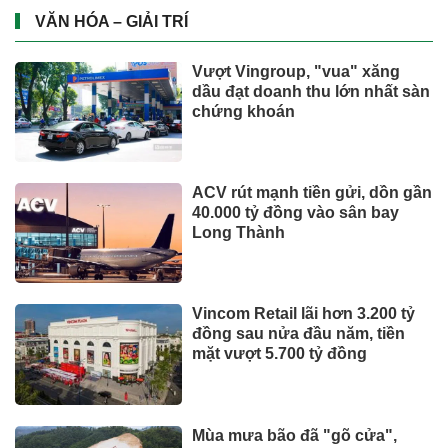
VĂN HÓA – GIẢI TRÍ
Vượt Vingroup, "vua" xăng
dầu đạt doanh thu lớn nhất sàn
chứng khoán
ACV rút mạnh tiền gửi, dồn gần
40.000 tỷ đồng vào sân bay
Long Thành
Vincom Retail lãi hơn 3.200 tỷ
đồng sau nửa đầu năm, tiền
mặt vượt 5.700 tỷ đồng
Mùa mưa bão đã "gõ cửa",