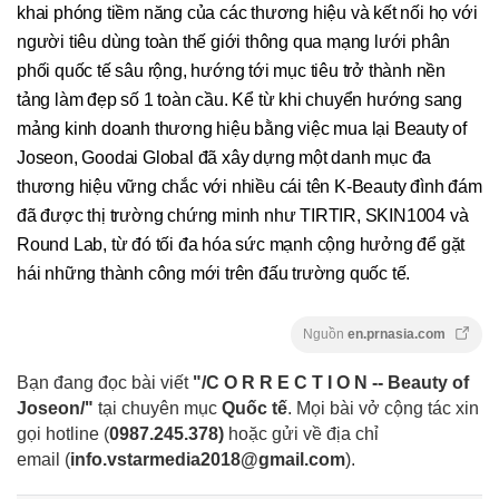
khai phóng tiềm năng của các thương hiệu và kết nối họ với
người tiêu dùng toàn thế giới thông qua mạng lưới phân
phối quốc tế sâu rộng, hướng tới mục tiêu trở thành nền
tảng làm đẹp số 1 toàn cầu. Kể từ khi chuyển hướng sang
mảng kinh doanh thương hiệu bằng việc mua lại Beauty of
Joseon, Goodai Global đã xây dựng một danh mục đa
thương hiệu vững chắc với nhiều cái tên K-Beauty đình đám
đã được thị trường chứng minh như TIRTIR, SKIN1004 và
Round Lab, từ đó tối đa hóa sức mạnh cộng hưởng để gặt
hái những thành công mới trên đấu trường quốc tế.
Nguồn
en.prnasia.com
Bạn đang đọc bài viết
"/C O R R E C T I O N -- Beauty of
Joseon/"
tại chuyên mục
Quốc tế
. Mọi bài vở cộng tác xin
gọi hotline (
0987.245.378
)
hoặc gửi về địa chỉ
email
(
info.vstarmedia2018@gmail.com
).