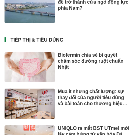
để trở thành cửa ngõ động lực
phía Nam?
TIẾP THỊ & TIÊU DÙNG
Biofermin chia sẻ bí quyết
chăm sóc đường ruột chuẩn
Nhật
Mua ít nhưng chất lượng: sự
thay đổi của người tiêu dùng
và bài toán cho thương hiệu
quốc tế
UNIQLO ra mắt BST UTme! mới
lấy cảm hứng từ văn hóa Đà