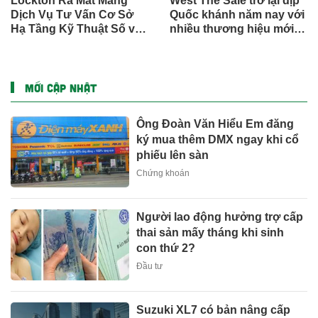
Lockton Ra Mắt Mảng
West The Sale trở lại dịp
Dịch Vụ Tư Vấn Cơ Sở
Quốc khánh năm nay với
Hạ Tầng Kỹ Thuật Số và
nhiều thương hiệu mới,
Trung Tâm Dữ Liệu Toàn
phần thưởng và ưu đãi
Cầu
mua sắm lên tới 90% tại
IMM và Westgate
MỚI CẬP NHẬT
Ông Đoàn Văn Hiểu Em đăng
ký mua thêm DMX ngay khi cổ
phiếu lên sàn
Chứng khoán
Người lao động hưởng trợ cấp
thai sản mấy tháng khi sinh
con thứ 2?
Đầu tư
Suzuki XL7 có bản nâng cấp