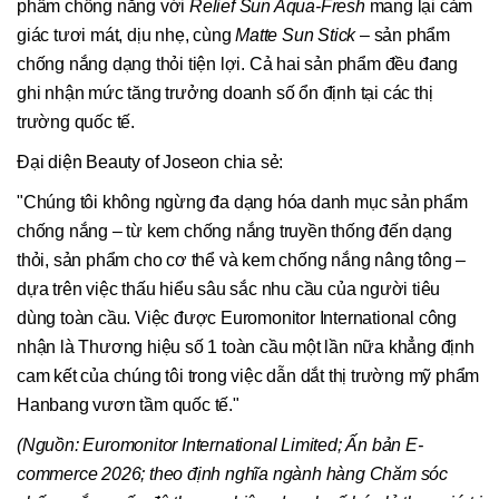
phẩm chống nắng với
Relief Sun Aqua-Fresh
mang lại cảm
giác tươi mát, dịu nhẹ, cùng
Matte Sun Stick
– sản phẩm
chống nắng dạng thỏi tiện lợi. Cả hai sản phẩm đều đang
ghi nhận mức tăng trưởng doanh số ổn định tại các thị
trường quốc tế.
Đại diện Beauty of Joseon chia sẻ:
"Chúng tôi không ngừng đa dạng hóa danh mục sản phẩm
chống nắng – từ kem chống nắng truyền thống đến dạng
thỏi, sản phẩm cho cơ thể và kem chống nắng nâng tông –
dựa trên việc thấu hiểu sâu sắc nhu cầu của người tiêu
dùng toàn cầu. Việc được Euromonitor International công
nhận là Thương hiệu số 1 toàn cầu một lần nữa khẳng định
cam kết của chúng tôi trong việc dẫn dắt thị trường mỹ phẩm
Hanbang vươn tầm quốc tế."
(Nguồn: Euromonitor International Limited; Ấn bản E-
commerce 2026; theo định nghĩa ngành hàng Chăm sóc