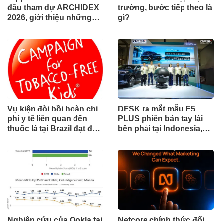
đầu tham dự ARCHIDEX
trường, bước tiếp theo là
2026, giới thiệu những
gì?
đổi mới cho các ngành
công nghiệp
Vụ kiện đòi bồi hoàn chi
DFSK ra mắt mẫu E5
phí y tế liên quan đến
PLUS phiên bản tay lái
thuốc lá tại Brazil đạt đến
bên phải tại Indonesia,
cột mốc quan trọng khi
đánh dấu cột mốc mới
tòa án chuẩn bị ra phán
trong hành trình mở rộng
quyết.
toàn cầu
Nghiên cứu của Ookla tại
Netcore chính thức đổi