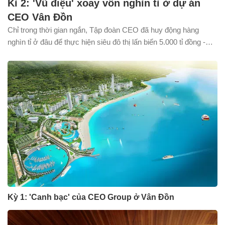
Kì 2: 'Vũ điệu' xoay vốn nghìn tỉ ở dự án
CEO Vân Đồn
Chỉ trong thời gian ngắn, Tập đoàn CEO đã huy động hàng
nghìn tỉ ở đâu để thực hiện siêu đô thị lấn biển 5.000 tỉ đồng -
Sonasea Vân Đồn Habor City trong bối cảnh thị trường ảm
đạm, siết chặt tín dụng cho bất động sản?
Kỳ 1: 'Canh bạc' của CEO Group ở Vân Đồn