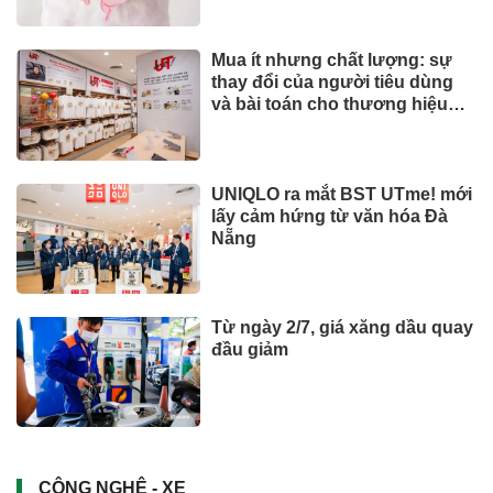
Mua ít nhưng chất lượng: sự
thay đổi của người tiêu dùng
và bài toán cho thương hiệu
quốc tế
UNIQLO ra mắt BST UTme! mới
lấy cảm hứng từ văn hóa Đà
Nẵng
Từ ngày 2/7, giá xăng dầu quay
đầu giảm
CÔNG NGHỆ - XE