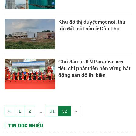
Khu đô thị duyệt một nơi, thu
hồi đất một nẻo ở Cần Thơ
Chủ đầu tư KN Paradise với
tiêu chí phát triển bền vững bất
động sản đô thị biển
«
1
2
...
91
92
»
Tin đọc nhiều