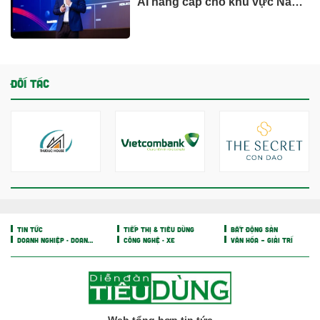
AI nâng cấp cho khu vực Nam
Phi
ĐỐI TÁC
TIN TỨC
TIẾP THỊ & TIÊU DÙNG
BẤT ĐỘNG SẢN
DOANH NGHIỆP - DOANH NHÂN
CÔNG NGHỆ - XE
VĂN HÓA – GIẢI TRÍ