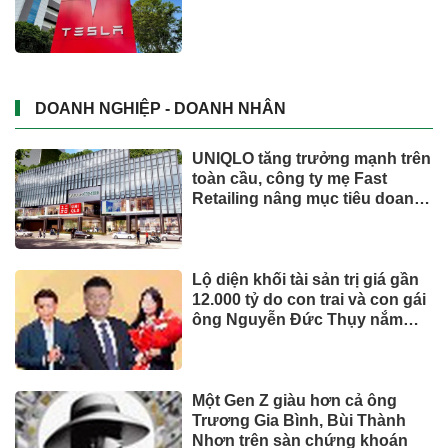
DOANH NGHIỆP - DOANH NHÂN
UNIQLO tăng trưởng mạnh trên
toàn cầu, công ty mẹ Fast
Retailing nâng mục tiêu doanh
thu và lợi nhuận năm 2026
Lộ diện khối tài sản trị giá gần
12.000 tỷ do con trai và con gái
ông Nguyễn Đức Thụy nắm
giữ tại một công ty sắp lên sàn
Một Gen Z giàu hơn cả ông
Trương Gia Bình, Bùi Thành
Nhơn trên sàn chứng khoán