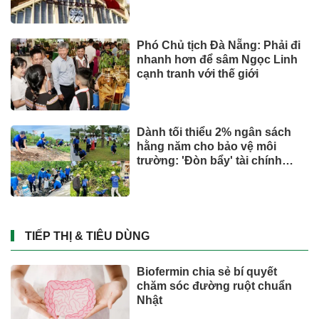
Phó Chủ tịch Đà Nẵng: Phải đi
nhanh hơn để sâm Ngọc Linh
cạnh tranh với thế giới
Dành tối thiểu 2% ngân sách
hằng năm cho bảo vệ môi
trường: 'Đòn bẩy' tài chính
công và bước ngoặt quản trị
hiện đại
TIẾP THỊ & TIÊU DÙNG
Biofermin chia sẻ bí quyết
chăm sóc đường ruột chuẩn
Nhật