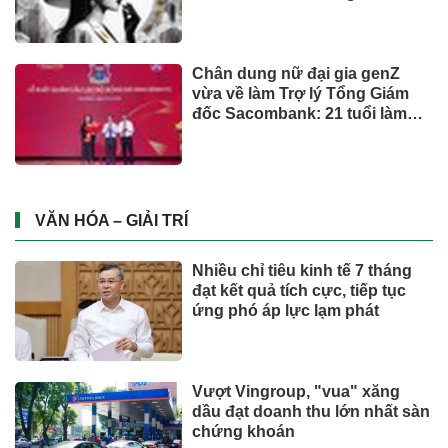
Chân dung nữ đại gia genZ
vừa về làm Trợ lý Tổng Giám
đốc Sacombank: 21 tuổi làm
Tổng Giám đốc doanh nghiệp
hàng không vũ trụ, nắm giữ
khối tài sản hàng nghìn tỷ
VĂN HÓA – GIẢI TRÍ
Nhiều chỉ tiêu kinh tế 7 tháng
đạt kết quả tích cực, tiếp tục
ứng phó áp lực lạm phát
Vượt Vingroup, "vua" xăng
dầu đạt doanh thu lớn nhất sàn
chứng khoán