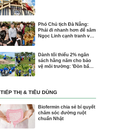
Phó Chủ tịch Đà Nẵng:
Phải đi nhanh hơn để sâm
Ngọc Linh cạnh tranh với
thế giới
Dành tối thiểu 2% ngân
sách hằng năm cho bảo
vệ môi trường: 'Đòn bẩy'
tài chính công và bước
ngoặt quản trị hiện đại
TIẾP THỊ & TIÊU DÙNG
Biofermin chia sẻ bí quyết
chăm sóc đường ruột
chuẩn Nhật