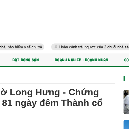
hi trả
Hoàn cảnh trái ngược của 2 chuỗi nhà sách lớn nhất Việt N
BẤT ĐỘNG SẢN
DOANH NGHIỆP - DOANH NHÂN
CÔ
hờ Long Hưng - Chứng
ới 81 ngày đêm Thành cổ