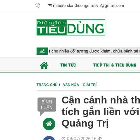
infodiendanthuongmail.vn@gmail.com
 đề xuất cho nhiều đối tượng được khám, chữa bệnh tại nhà, bảo hiểm y tế c
TIN TỨC
TIẾP THỊ & TIÊU DÙNG
TRANG CHỦ
VĂN HÓA – GIẢI TRÍ
Cận cảnh nhà t
BÌNH
LUẬN
tích gắn liền v
Quảng Trị
04/07/2026 16:42