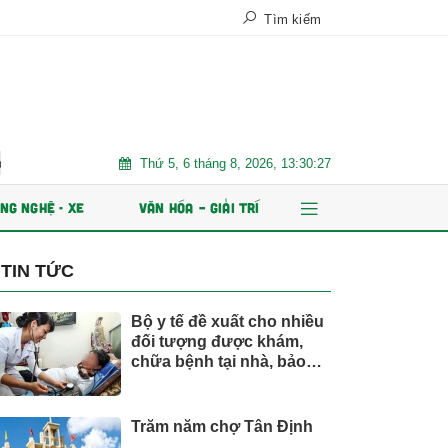
Tìm kiếm
Thứ 5, 6 tháng 8, 2026, 13:30:29
am
Trăm năm chợ Tân Định
AI và dữ liệu định hình tương 
NG NGHỆ - XE
VĂN HÓA – GIẢI TRÍ
TIN TỨC
Bộ y tế đề xuất cho nhiều
đối tượng được khám,
chữa bệnh tại nhà, bảo
hiểm y tế chi trả
Trăm năm chợ Tân Định