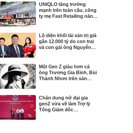
UNIQLO tăng trưởng
mạnh trên toàn cầu, công
ty mẹ Fast Retailing nâng
mục tiêu doanh thu và lợi
nhuận năm 2026
Lộ diện khối tài sản trị giá
gần 12.000 tỷ do con trai
và con gái ông Nguyễn
Đức Thụy nắm giữ tại một
công ty sắp lên sàn
Một Gen Z giàu hơn cả
ông Trương Gia Bình, Bùi
Thành Nhơn trên sàn
chứng khoán
Chân dung nữ đại gia
genZ vừa về làm Trợ lý
Tổng Giám đốc
Sacombank: 21 tuổi làm
Tổng Giám đốc doanh
nghiệp hàng không vũ