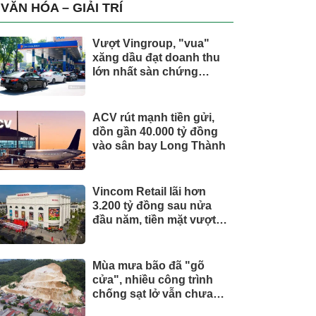
trụ, nắm giữ khối tài sản
VĂN HÓA – GIẢI TRÍ
hàng nghìn tỷ
Vượt Vingroup, "vua"
xăng dầu đạt doanh thu
lớn nhất sàn chứng
khoán
ACV rút mạnh tiền gửi,
dồn gần 40.000 tỷ đồng
vào sân bay Long Thành
Vincom Retail lãi hơn
3.200 tỷ đồng sau nửa
đầu năm, tiền mặt vượt
5.700 tỷ đồng
Mùa mưa bão đã "gõ
cửa", nhiều công trình
chống sạt lở vẫn chưa
hoàn thành