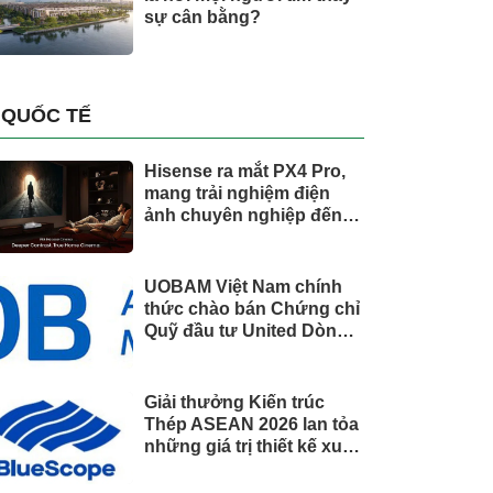
sự cân bằng?
QUỐC TẾ
Hisense ra mắt PX4 Pro,
mang trải nghiệm điện
ảnh chuyên nghiệp đến
không gian gia đình
UOBAM Việt Nam chính
thức chào bán Chứng chỉ
Quỹ đầu tư United Dòng
Tiền Linh Hoạt (UMMF)
Giải thưởng Kiến trúc
Thép ASEAN 2026 lan tỏa
những giá trị thiết kế xuất
sắc qua hợp tác khu vực