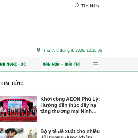
Tìm kiếm
Thứ 7, 8 tháng 8, 2026, 12:16:08
định bền vững
Chứng khoán Kafi chuẩn bị IPO 125 triệu cổ phiếu 
NG NGHỆ - XE
VĂN HÓA – GIẢI TRÍ
TIN TỨC
Khởi công AEON Phủ Lý:
Hướng đến thúc đẩy hạ
tầng thương mại Ninh
Bình
Bộ y tế đề xuất cho nhiều
đối tượng được khám,