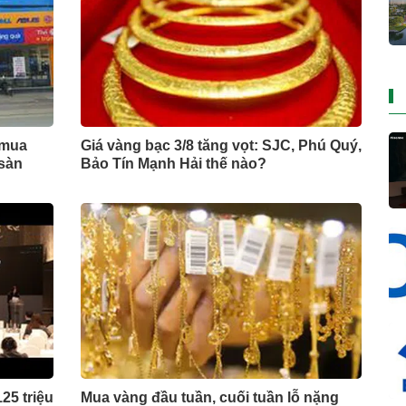
 mua
Giá vàng bạc 3/8 tăng vọt: SJC, Phú Quý,
 sàn
Bảo Tín Mạnh Hải thế nào?
25 triệu
Mua vàng đầu tuần, cuối tuần lỗ nặng