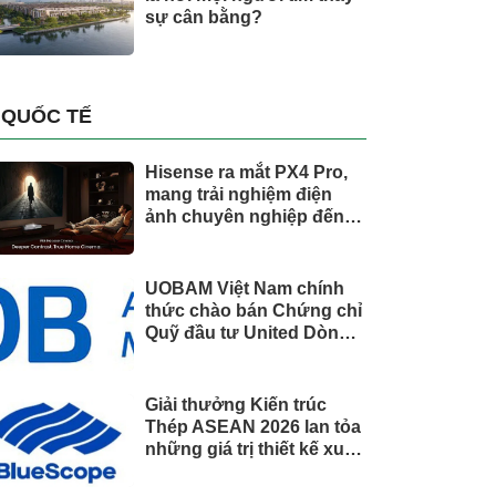
sự cân bằng?
QUỐC TẾ
Hisense ra mắt PX4 Pro,
mang trải nghiệm điện
ảnh chuyên nghiệp đến
không gian gia đình
UOBAM Việt Nam chính
thức chào bán Chứng chỉ
Quỹ đầu tư United Dòng
Tiền Linh Hoạt (UMMF)
Giải thưởng Kiến trúc
Thép ASEAN 2026 lan tỏa
những giá trị thiết kế xuất
sắc qua hợp tác khu vực