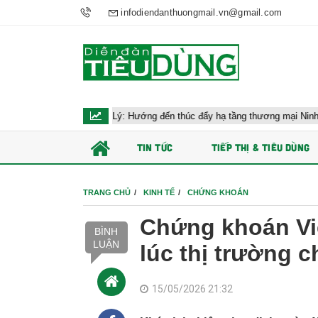
infodiendanthuongmail.vn@gmail.com
 AEON Phủ Lý: Hướng đến thúc đẩy hạ tầng thương mại Ninh Bình
TIN TỨC
TIẾP THỊ & TIÊU DÙNG
TRANG CHỦ
KINH TẾ
CHỨNG KHOÁN
Chứng khoán Vi
BÌNH
LUẬN
lúc thị trường c
15/05/2026 21:32