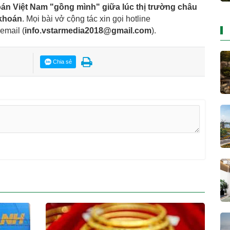
n Việt Nam "gồng mình" giữa lúc thị trường châu
khoán
. Mọi bài vở cộng tác xin gọi hotline
 email
(
info.vstarmedia2018@gmail.com
).
Chia sẻ