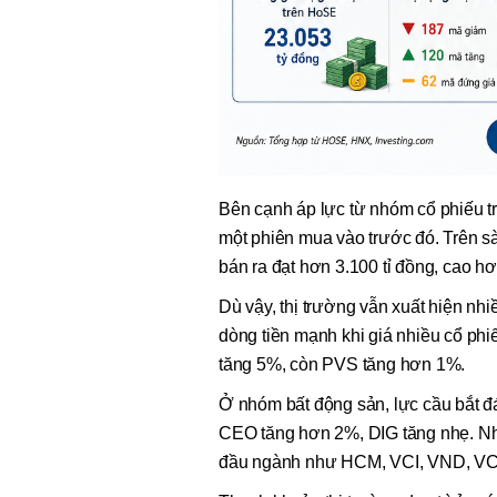
Bên cạnh áp lực từ nhóm cổ phiếu tr
một phiên mua vào trước đó. Trên sà
bán ra đạt hơn 3.100 tỉ đồng, cao h
Dù vậy, thị trường vẫn xuất hiện nhi
dòng tiền mạnh khi giá nhiều cổ ph
tăng 5%, còn PVS tăng hơn 1%.
Ở nhóm bất động sản, lực cầu bắt đ
CEO tăng hơn 2%, DIG tăng nhẹ. Nh
đầu ngành như HCM, VCI, VND, VC