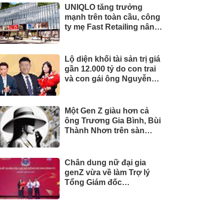
UNIQLO tăng trưởng
mạnh trên toàn cầu, công
ty mẹ Fast Retailing nâng
mục tiêu doanh thu và lợi
nhuận năm 2026
Lộ diện khối tài sản trị giá
gần 12.000 tỷ do con trai
và con gái ông Nguyễn
Đức Thụy nắm giữ tại một
công ty sắp lên sàn
Một Gen Z giàu hơn cả
ông Trương Gia Bình, Bùi
Thành Nhơn trên sàn
chứng khoán
Chân dung nữ đại gia
genZ vừa về làm Trợ lý
Tổng Giám đốc
Sacombank: 21 tuổi làm
Tổng Giám đốc doanh
nghiệp hàng không vũ