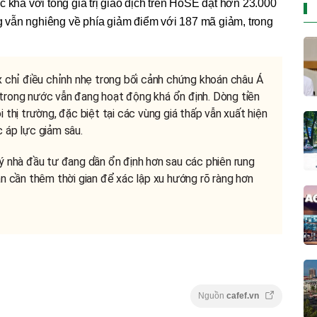
c khá với tổng giá trị giao dịch trên HoSE đạt hơn 23.000
ờng vẫn nghiêng về phía giảm điểm với 187 mã giảm, trong
x chỉ điều chỉnh nhẹ trong bối cảnh chứng khoán châu Á
trong nước vẫn đang hoạt động khá ổn định. Dòng tiền
 thị trường, đặc biệt tại các vùng giá thấp vẫn xuất hiện
 áp lực giảm sâu.
ý nhà đầu tư đang dần ổn định hơn sau các phiên rung
ẫn cần thêm thời gian để xác lập xu hướng rõ ràng hơn
Nguồn
cafef.vn