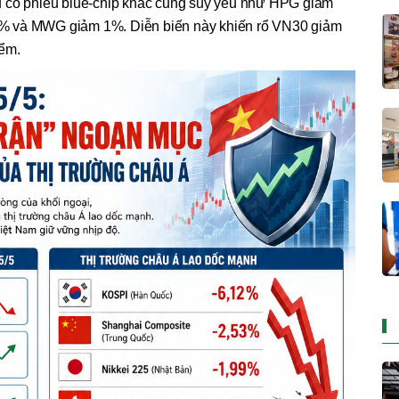
u cổ phiếu blue-chip khác cũng suy yếu như HPG giảm
% và MWG giảm 1%. Diễn biến này khiến rổ VN30 giảm
iểm.