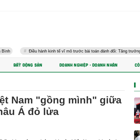
Điều hành kinh tế vĩ mô trước bài toán đánh đổi: Tăng trưởng nhanh và ổn 
BẤT ĐỘNG SẢN
DOANH NGHIỆP - DOANH NHÂN
CÔ
ệt Nam "gồng mình" giữa
hâu Á đỏ lửa