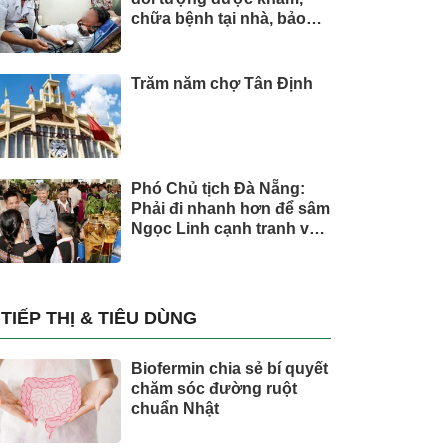
chữa bệnh tại nhà, bảo
hiểm y tế chi trả
Trăm năm chợ Tân Định
Phó Chủ tịch Đà Nẵng:
Phải đi nhanh hơn để sâm
Ngọc Linh cạnh tranh với
thế giới
TIẾP THỊ & TIÊU DÙNG
Biofermin chia sẻ bí quyết
chăm sóc đường ruột
chuẩn Nhật