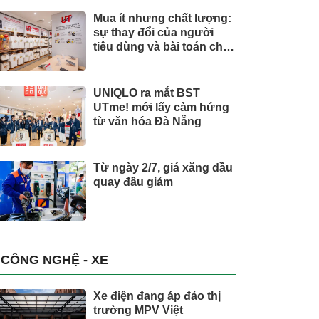
Mua ít nhưng chất lượng:
sự thay đổi của người
tiêu dùng và bài toán cho
thương hiệu quốc tế
UNIQLO ra mắt BST
UTme! mới lấy cảm hứng
từ văn hóa Đà Nẵng
Từ ngày 2/7, giá xăng dầu
quay đầu giảm
CÔNG NGHỆ - XE
Xe điện đang áp đảo thị
trường MPV Việt