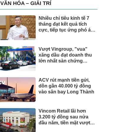
trụ, nắm giữ khối tài sản
VĂN HÓA – GIẢI TRÍ
hàng nghìn tỷ
Nhiều chỉ tiêu kinh tế 7
tháng đạt kết quả tích
cực, tiếp tục ứng phó áp
lực lạm phát
Vượt Vingroup, "vua"
xăng dầu đạt doanh thu
lớn nhất sàn chứng
khoán
ACV rút mạnh tiền gửi,
dồn gần 40.000 tỷ đồng
vào sân bay Long Thành
Vincom Retail lãi hơn
3.200 tỷ đồng sau nửa
đầu năm, tiền mặt vượt
5.700 tỷ đồng