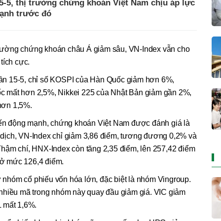
15-5, thị trường chứng khoán Việt Nam chịu áp lực
mạnh trước đó
ị trường chứng khoán châu Á giảm sâu, VN-Index vẫn cho
tích cực.
 tuần 15-5, chỉ số KOSPI của Hàn Quốc giảm hơn 6%,
c mất hơn 2,5%, Nikkei 225 của Nhật Bản giảm gần 2%,
hơn 1,5%.
biến động mạnh, chứng khoán Việt Nam được đánh giá là
ao dịch, VN-Index chỉ giảm 3,86 điểm, tương đương 0,2% và
hậm chí, HNX-Index còn tăng 2,35 điểm, lên 257,42 điểm
ở mức 126,4 điểm.
từ nhóm cổ phiếu vốn hóa lớn, đặc biệt là nhóm Vingroup.
nhiều mã trong nhóm này quay đầu giảm giá. VIC giảm
L mất 1,6%.