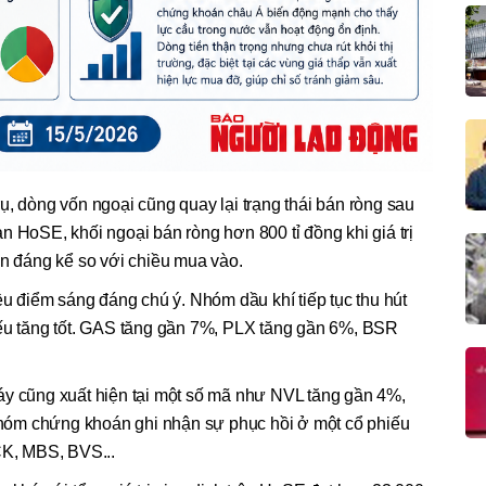
ụ, dòng vốn ngoại cũng quay lại trạng thái bán ròng sau
n HoSE, khối ngoại bán ròng hơn 800 tỉ đồng khi giá trị
ơn đáng kể so với chiều mua vào.
ều điểm sáng đáng chú ý. Nhóm dầu khí tiếp tục thu hút
iếu tăng tốt. GAS tăng gần 7%, PLX tăng gần 6%, BSR
áy cũng xuất hiện tại một số mã như NVL tăng gần 4%,
óm chứng khoán ghi nhận sự phục hồi ở một cổ phiếu
K, MBS, BVS...