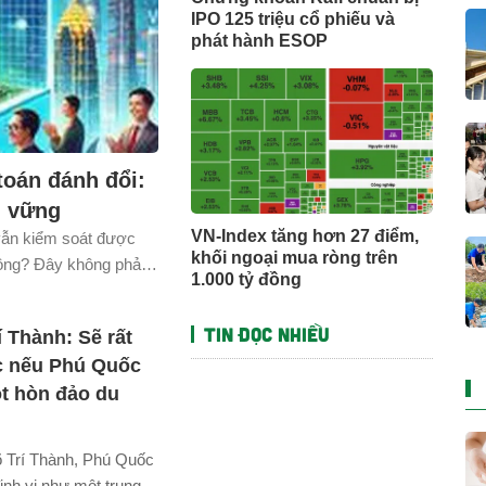
IPO 125 triệu cổ phiếu và
phát hành ESOP
toán đánh đổi:
n vững
VN-Index tăng hơn 27 điểm,
 vẫn kiểm soát được
khối ngoại mua ròng trên
hông? Đây không phải
1.000 tỷ đồng
oán tìm kiếm phương
ưởng nhanh và phát
Tin đọc nhiều
í Thành: Sẽ rất
c nếu Phú Quốc
ột hòn đảo du
 Trí Thành, Phú Quốc
nh vị như một trung