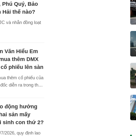
, Phú Quý, Bảo
 Hải thế nào?
JC và nhẫn đồng loạt
n Văn Hiểu Em
 mua thêm DMX
 cổ phiếu lên sàn
mua thêm cổ phiếu của
ốc diễn ra trong thời
Máy Xanh liên tục
ng thông tin đáng chú
ao động hưởng
y lên sàn.
thai sản mấy
i sinh con thứ 2?
7/2026, quy định lao