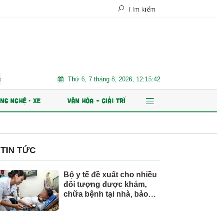
Tìm kiếm
Thứ 6, 7 tháng 8, 2026, 12:15:44
phát hành ESOP
Xe điện đang áp đảo thị trường MPV Việt
NG NGHỆ - XE
VĂN HÓA – GIẢI TRÍ
TIN TỨC
Bộ y tế đề xuất cho nhiều
đối tượng được khám,
chữa bệnh tại nhà, bảo
hiểm y tế chi trả