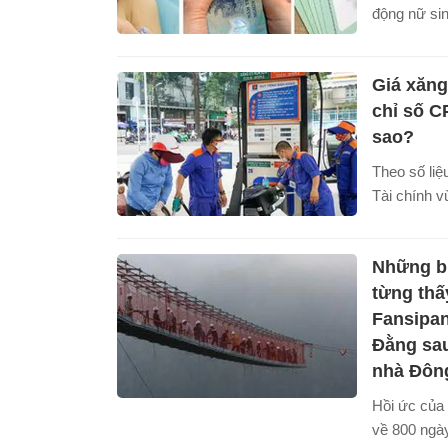
động nữ si
nghỉ thai s
Dân số năm
Giá xăng
hiệu lực.
chỉ số C
sao?
Theo số liệ
Tài chính v
tiêu dùng (
0,12% so vớ
Những b
yếu do giá 
diễn biến gi
từng thấ
giá lương 
Fansipan
nhờ nguồn 
Đằng sau
tháng 12/2
nhà Đôn
và tăng 4,
Hồi ức của
năm trước.
về 800 ng