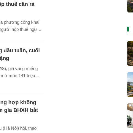
p thuế cần rà
địa phương công khai
người nộp thuế ngừng
nhưng chưa hoàn
ục chấm dứt hiệu lực
 đầu tuần, cuối
 và không hoạt động
đã đăng ký.
nặng
/8), giá vàng miếng
m ở mốc 141 triệu
 Dù thị trường không
phiên giảm sốc như
ng nhà đầu tư mua
ờng hợp không
ngắn hạn vẫn chịu
m gia BHXH bắt
g kể, do giá đi xuống
cách giữa giá mua -
 trì ở mức rất cao.
(Hà Nội) hỏi, theo