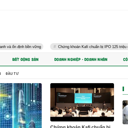
nh bền vững
Chứng khoán Kafi chuẩn bị IPO 125 triệu cổ phiếu và 
BẤT ĐỘNG SẢN
DOANH NGHIỆP - DOANH NHÂN
CÔ
N
ĐẦU TƯ
Chứng khoán Kafi chuẩn bị