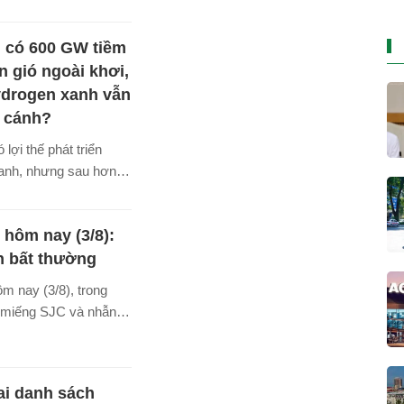
ansipan qua những bức
 tiên công bố.
 có 600 GW tiềm
n gió ngoài khơi,
ydrogen xanh vẫn
 cánh?
lợi thế phát triển
anh, nhưng sau hơn
n khai, thị trường vẫn
tầng, tiêu chuẩn kỹ
 hôm nay (3/8):
n chưa theo kịp mục
n bất thường
m nay (3/8), trong
miếng SJC và nhẫn
 ở mức 141 triệu
 Trong khi giá vàng
g nhẹ lên 4.069
ai danh sách
.