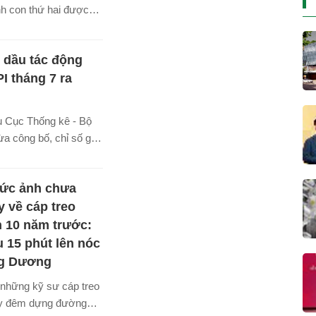
nh con thứ hai được
ản 7 tháng theo Luật
 2025 chính thức có
 dầu tác động
PI tháng 7 ra
u Cục Thống kê - Bộ
ừa công bố, chỉ số giá
CPI) tháng 7 giảm
i tháng trước, chủ
ức ảnh chưa
xăng dầu giảm theo
á nhiên liệu thế giới và
y về cáp treo
thực, thực phẩm hạ
 10 năm trước:
cung dồi dào. So với
 15 phút lên nóc
025, CPI tăng 3,08%
g Dương
45% so với cùng kỳ
 những kỹ sư cáp treo
ày đêm dựng đường