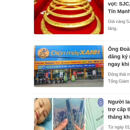
định.
vọt: SJC
Tín Mạnh
Giá vàng S
tăng.
Ông Đoà
đăng ký
ngay khi
Động thái 
Tổng Giám đ
điểm Điện 
công bố nhữ
Người l
ý trước ngà
trợ cấp 
tháng kh
Từ ngày 01/