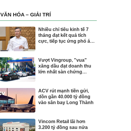
Tổng Giám đốc doanh
nghiệp hàng không vũ
trụ, nắm giữ khối tài sản
VĂN HÓA – GIẢI TRÍ
hàng nghìn tỷ
Nhiều chỉ tiêu kinh tế 7
tháng đạt kết quả tích
cực, tiếp tục ứng phó áp
lực lạm phát
Vượt Vingroup, "vua"
xăng dầu đạt doanh thu
lớn nhất sàn chứng
khoán
ACV rút mạnh tiền gửi,
dồn gần 40.000 tỷ đồng
vào sân bay Long Thành
Vincom Retail lãi hơn
3.200 tỷ đồng sau nửa