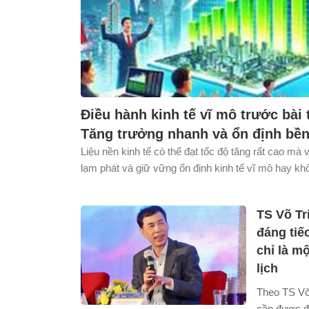
Điều hành kinh tế vĩ mô trước bài 
Tăng trưởng nhanh và ổn định bề
Liệu nền kinh tế có thể đạt tốc độ tăng rất cao mà
lạm phát và giữ vững ổn định kinh tế vĩ mô hay k
là lựa chọn giữa hai mục tiêu đối lập, mà là bài t
thức điều hành hiệu quả để dung hòa giữa tăng tr
TS Võ Tr
triển bền vững.
đáng tiế
chỉ là m
lịch
Theo TS Võ
cần được đị