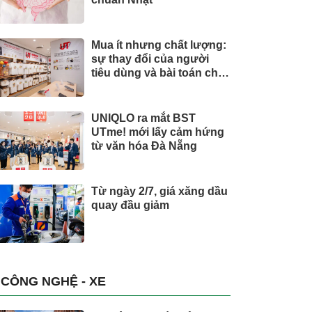
Mua ít nhưng chất lượng:
sự thay đổi của người
tiêu dùng và bài toán cho
thương hiệu quốc tế
UNIQLO ra mắt BST
UTme! mới lấy cảm hứng
từ văn hóa Đà Nẵng
Từ ngày 2/7, giá xăng dầu
quay đầu giảm
CÔNG NGHỆ - XE