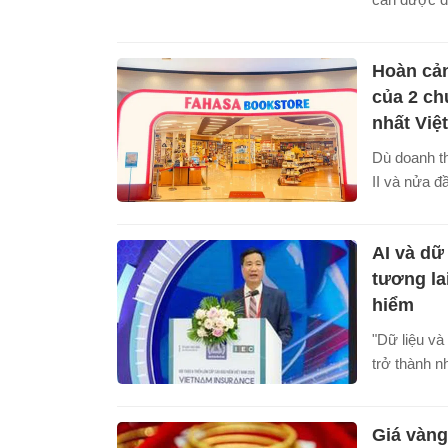
tâm phát tr
chỉ là điểm
Hoàn cản
APEC 2027 
nâng cấp hạ
của 2 ch
năng lực cạ
nhất Việ
Dù doanh th
II và nửa 
nhà sách lớ
Fahasa và 
AI và dữ 
kết quả kin
tương la
hiểm
"Dữ liệu và 
trở thành n
của ngành b
ông Nguyễn
Giá vàng
Hiệp hội B