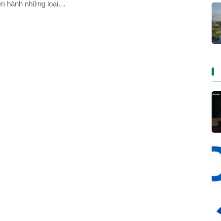
ện hành những loại
ào không yêu cầu
H?