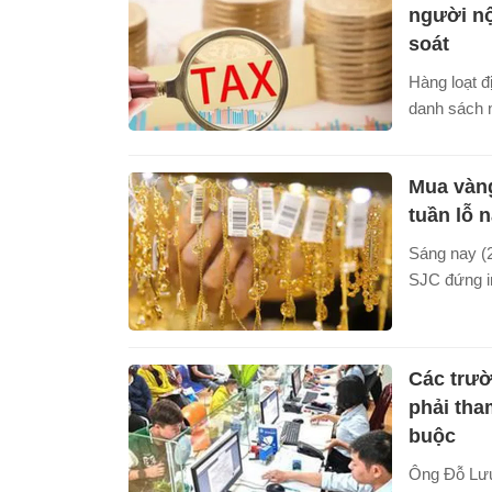
người nộ
soát
Hàng loạt 
danh sách 
hoạt động 
thành thủ t
Mua vàng
mã số thuế
tại địa chỉ 
tuần lỗ 
Sáng nay (2
SJC đứng i
đồng/lượng.
còn những 
trước, như
Các trư
vàng trong 
phải tha
thua lỗ đán
buộc
và khoảng 
bán vẫn duy
Ông Đỗ Lưu 