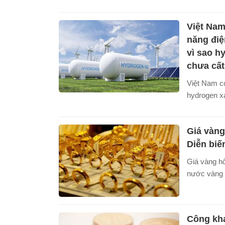
lên đỉnh F
ảnh lần đầu
Việt Nam
năng điệ
vì sao h
chưa cất
Việt Nam có 
hydrogen x
hai năm triể
ì ạch vì hạ 
Giá vàng
thuật và vố
tiêu.
Diễn biế
Giá vàng hô
nước vàng 
giữ nguyên
đồng/lượng.
thế giới tăn
Công kh
USD/ounce