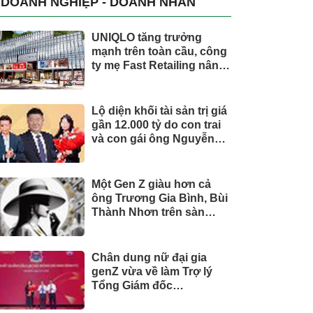
DOANH NGHIỆP - DOANH NHÂN
UNIQLO tăng trưởng
mạnh trên toàn cầu, công
ty mẹ Fast Retailing nâng
mục tiêu doanh thu và lợi
nhuận năm 2026
Lộ diện khối tài sản trị giá
gần 12.000 tỷ do con trai
và con gái ông Nguyễn
Đức Thụy nắm giữ tại một
công ty sắp lên sàn
Một Gen Z giàu hơn cả
ông Trương Gia Bình, Bùi
Thành Nhơn trên sàn
chứng khoán
Chân dung nữ đại gia
genZ vừa về làm Trợ lý
Tổng Giám đốc
Sacombank: 21 tuổi làm