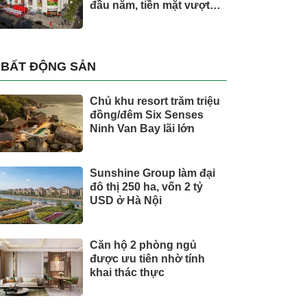
đầu năm, tiền mặt vượt
5.700 tỷ đồng
BẤT ĐỘNG SẢN
Chủ khu resort trăm triệu
đồng/đêm Six Senses
Ninh Van Bay lãi lớn
Sunshine Group làm đại
đô thị 250 ha, vốn 2 tỷ
USD ở Hà Nội
Căn hộ 2 phòng ngủ
được ưu tiên nhờ tính
khai thác thực