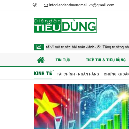
infodiendanthuongmail.vn@gmail.com
iều hành kinh tế vĩ mô trước bài toán đánh đổi: Tăng trưởng nhanh và ổn đị
TIN TỨC
TIẾP THỊ & TIÊU DÙNG
KINH TẾ
TÀI CHÍNH - NGÂN HÀNG
CHỨNG KHOÁ