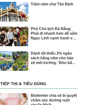
Trăm năm chợ Tân Định
Phó Chủ tịch Đà Nẵng:
Phải đi nhanh hơn để sâm
Ngọc Linh cạnh tranh với
thế giới
Dành tối thiểu 2% ngân
sách hằng năm cho bảo
vệ môi trường: 'Đòn bẩy'
tài chính công và bước
ngoặt quản trị hiện đại
TIẾP THỊ & TIÊU DÙNG
Biofermin chia sẻ bí quyết
chăm sóc đường ruột
chuẩn Nhật