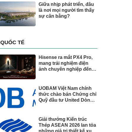
Giữa nhịp phát triển, đâu
là nơi mọi người tìm thấy
sự cân bằng?
QUỐC TẾ
Hisense ra mắt PX4 Pro,
mang trải nghiệm điện
ảnh chuyên nghiệp đến
không gian gia đình
UOBAM Việt Nam chính
thức chào bán Chứng chỉ
Quỹ đầu tư United Dòng
Tiền Linh Hoạt (UMMF)
Giải thưởng Kiến trúc
Thép ASEAN 2026 lan tỏa
những giá trị thiết kế xuất