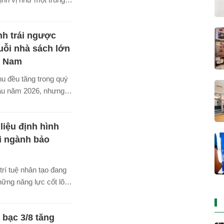
iển đa ngành, thay vì
 đến nghỉ dưỡng.
h trái ngược
là cơ hội để hòn đảo
 tầng, thể chế và
uỗi nhà sách lớn
nh tranh.
t Nam
u đều tăng trong quý
đầu năm 2026, nhưng 2
n nhất Việt Nam là
Phương Nam lại có
liệu định hình
h doanh trái ngược.
i ngành bảo
trí tuệ nhân tạo đang
hững năng lực cốt lõi
ảo hiểm hiện đại" -
 Xuân Việt, Chủ tịch
 bạc 3/8 tăng
ảo hiểm Việt Nam nhận