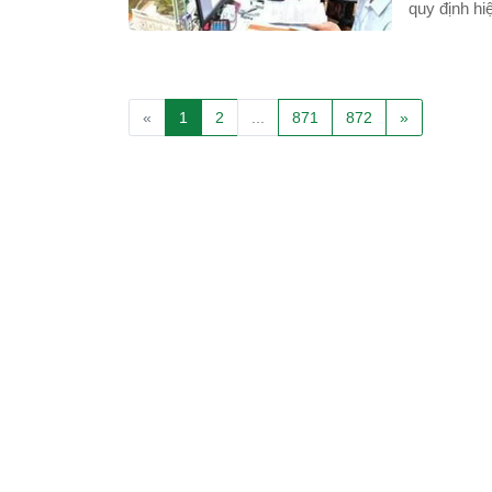
quy định hi
hợp đồng n
đóng BHX
«
1
2
...
871
872
»