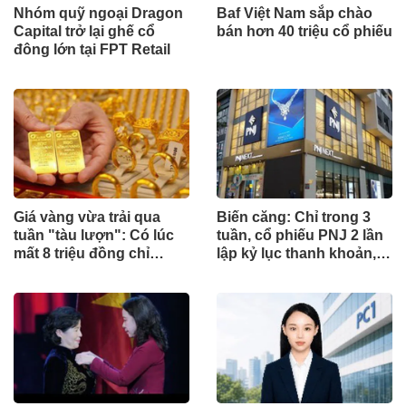
Nhóm quỹ ngoại Dragon
Baf Việt Nam sắp chào
Capital trở lại ghế cổ
bán hơn 40 triệu cổ phiếu
đông lớn tại FPT Retail
Giá vàng vừa trải qua
Biến căng: Chỉ trong 3
tuần "tàu lượn": Có lúc
tuần, cổ phiếu PNJ 2 lần
mất 8 triệu đồng chỉ
lập kỷ lục thanh khoản,
trong 2 ngày, người đu
'trao tay' hơn 13% cổ
đỉnh lỗ 10 tháng lương
phần
cơ bản