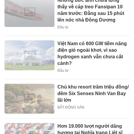
Những bức ảnh chưa từng
thấy về cáp treo Fansipan 10
năm trước: Đằng sau 15 phút
lên nóc nhà Đông Dương
Đầu tư
Việt Nam có 600 GW tiềm năng
điện gió ngoài khơi, vì sao
hydrogen xanh vẫn chưa cất
cánh?
Đầu tư
Chủ khu resort trăm triệu đồng/
đêm Six Senses Ninh Van Bay
lãi lớn
BẤT ĐỘNG SẢN
Hơn 19.000 lượt người dâng
hương tại Nghĩa trang Liệt sĩ