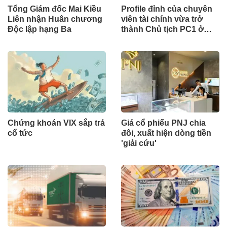
Tổng Giám đốc Mai Kiều
Profile đỉnh của chuyên
Liên nhận Huân chương
viên tài chính vừa trở
Độc lập hạng Ba
thành Chủ tịch PC1 ở
tuổi 27: Tốt nghiệp đại
học tại Mỹ, từng làm tại
KPMG và Vietcap
Chứng khoán VIX sắp trả
Giá cổ phiếu PNJ chia
cổ tức
đôi, xuất hiện dòng tiền
'giải cứu'