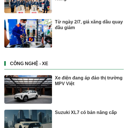
Từ ngày 2/7, giá xăng dầu quay
đầu giảm
CÔNG NGHỆ - XE
Xe điện đang áp đảo thị trường
MPV Việt
Suzuki XL7 có bản nâng cấp