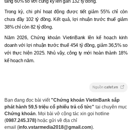
tăng 60% so với cùng kỳ lên gần 132 tỷ đồng.
Trong kỳ, chi phí hoạt động được tiết giảm 55% chỉ còn
chưa đầy 102 tỷ đồng. Kết quả, lợi nhuận trước thuế giảm
38% chỉ còn 82 tỷ đồng.
Năm 2026, Chứng khoán VietinBank lên kế hoạch kinh
doanh với lợi nhuận trước thuế 454 tỷ đồng, giảm 36,5% so
với thực hiện 2025. Nhủ vậy, công ty mới hoàn thành 18%
kế hoạch năm.
Nguồn
cafef.vn
Bạn đang đọc bài viết
"Chứng khoán VietinBank sắp
phát hành 59,5 triệu cổ phiếu trả cổ tức"
tại chuyên mục
Chứng khoán
. Mọi bài vở cộng tác xin gọi hotline
(
0987.245.378
)
hoặc gửi về địa chỉ
email
(
info.vstarmedia2018@gmail.com
).