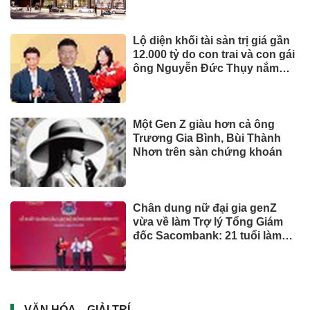
Lộ diện khối tài sản trị giá gần
12.000 tỷ do con trai và con gái
ông Nguyễn Đức Thụy nắm
giữ tại một công ty sắp lên sàn
Một Gen Z giàu hơn cả ông
Trương Gia Bình, Bùi Thành
Nhơn trên sàn chứng khoán
Chân dung nữ đại gia genZ
vừa về làm Trợ lý Tổng Giám
đốc Sacombank: 21 tuổi làm
Tổng Giám đốc doanh nghiệp
hàng không vũ trụ, nắm giữ
khối tài sản hàng nghìn tỷ
VĂN HÓA – GIẢI TRÍ