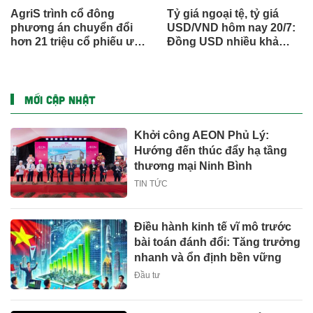
AgriS trình cổ đông
Tỷ giá ngoại tệ, tỷ giá
phương án chuyển đổi
USD/VND hôm nay 20/7:
hơn 21 triệu cổ phiếu ưu
Đồng USD nhiều khả
đãi của Chủ tịch Đặng
năng dao động trong
Huỳnh Ức My
biên độ hẹp
MỚI CẬP NHẬT
Khởi công AEON Phủ Lý:
Hướng đến thúc đẩy hạ tầng
thương mại Ninh Bình
TIN TỨC
Điều hành kinh tế vĩ mô trước
bài toán đánh đổi: Tăng trưởng
nhanh và ổn định bền vững
Đầu tư