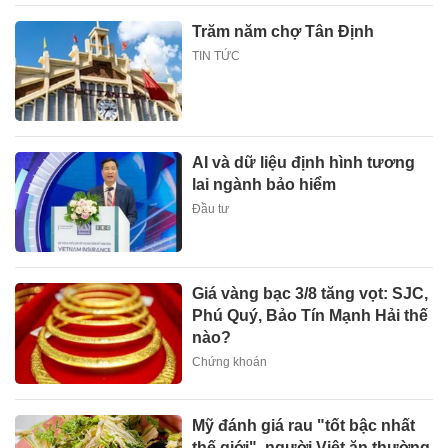
Trăm năm chợ Tân Định
TIN TỨC
AI và dữ liệu định hình tương
lai ngành bảo hiểm
Đầu tư
Giá vàng bạc 3/8 tăng vọt: SJC,
Phú Quý, Bảo Tín Mạnh Hải thế
nào?
Chứng khoán
Mỹ đánh giá rau "tốt bậc nhất
thế giới", người Việt ăn thường