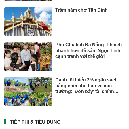
Trăm năm chợ Tân Định
Phó Chủ tịch Đà Nẵng: Phải đi
nhanh hơn để sâm Ngọc Linh
cạnh tranh với thế giới
Dành tối thiểu 2% ngân sách
hằng năm cho bảo vệ môi
trường: 'Đòn bẩy' tài chính
công và bước ngoặt quản trị
hiện đại
TIẾP THỊ & TIÊU DÙNG