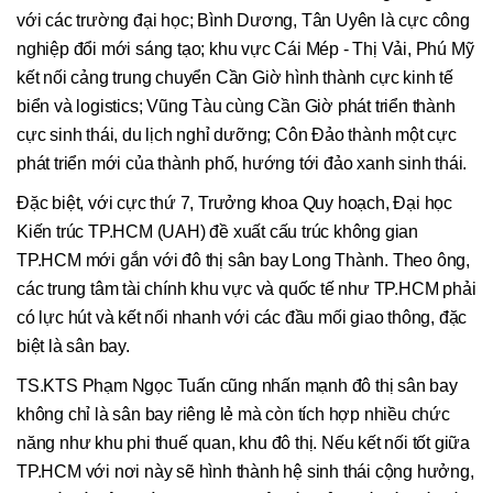
với các trường đại học; Bình Dương, Tân Uyên là cực công
nghiệp đổi mới sáng tạo; khu vực Cái Mép - Thị Vải, Phú Mỹ
kết nối cảng trung chuyển Cần Giờ hình thành cực kinh tế
biển và logistics; Vũng Tàu cùng Cần Giờ phát triển thành
cực sinh thái, du lịch nghỉ dưỡng; Côn Đảo thành một cực
phát triển mới của thành phố, hướng tới đảo xanh sinh thái.
Đặc biệt, với cực thứ 7, Trưởng khoa Quy hoạch, Đại học
Kiến trúc TP.HCM (UAH) đề xuất cấu trúc không gian
TP.HCM mới gắn với đô thị sân bay Long Thành. Theo ông,
các trung tâm tài chính khu vực và quốc tế như TP.HCM phải
có lực hút và kết nối nhanh với các đầu mối giao thông, đặc
biệt là sân bay.
TS.KTS Phạm Ngọc Tuấn cũng nhấn mạnh đô thị sân bay
không chỉ là sân bay riêng lẻ mà còn tích hợp nhiều chức
năng như khu phi thuế quan, khu đô thị. Nếu kết nối tốt giữa
TP.HCM với nơi này sẽ hình thành hệ sinh thái cộng hưởng,