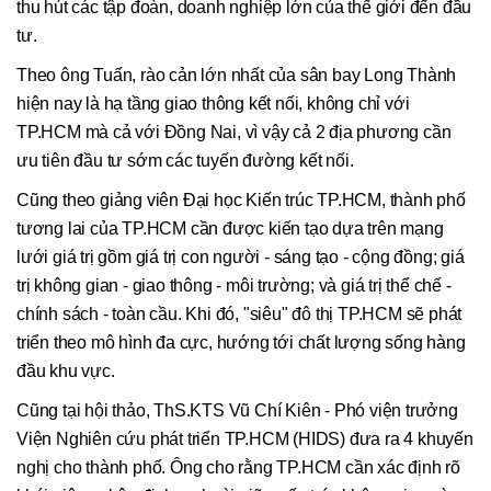
thu hút các tập đoàn, doanh nghiệp lớn của thế giới đến đầu
tư.
Theo ông Tuấn, rào cản lớn nhất của sân bay Long Thành
hiện nay là hạ tầng giao thông kết nối, không chỉ với
TP.HCM mà cả với Đồng Nai, vì vậy cả 2 địa phương cần
ưu tiên đầu tư sớm các tuyến đường kết nối.
Cũng theo giảng viên Đại học Kiến trúc TP.HCM, thành phố
tương lai của TP.HCM cần được kiến tạo dựa trên mạng
lưới giá trị gồm giá trị con người - sáng tạo - cộng đồng; giá
trị không gian - giao thông - môi trường; và giá trị thể chế -
chính sách - toàn cầu. Khi đó, "siêu" đô thị TP.HCM sẽ phát
triển theo mô hình đa cực, hướng tới chất lượng sống hàng
đầu khu vực.
Cũng tại hội thảo, ThS.KTS Vũ Chí Kiên - Phó viện trưởng
Viện Nghiên cứu phát triển TP.HCM (HIDS) đưa ra 4 khuyến
nghị cho thành phố. Ông cho rằng TP.HCM cần xác định rõ