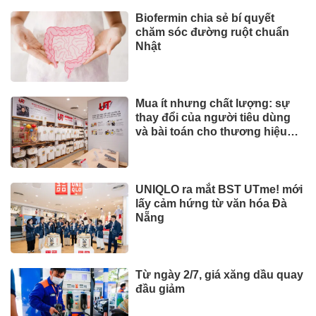
Biofermin chia sẻ bí quyết
chăm sóc đường ruột chuẩn
Nhật
Mua ít nhưng chất lượng: sự
thay đổi của người tiêu dùng
và bài toán cho thương hiệu
quốc tế
UNIQLO ra mắt BST UTme! mới
lấy cảm hứng từ văn hóa Đà
Nẵng
Từ ngày 2/7, giá xăng dầu quay
đầu giảm