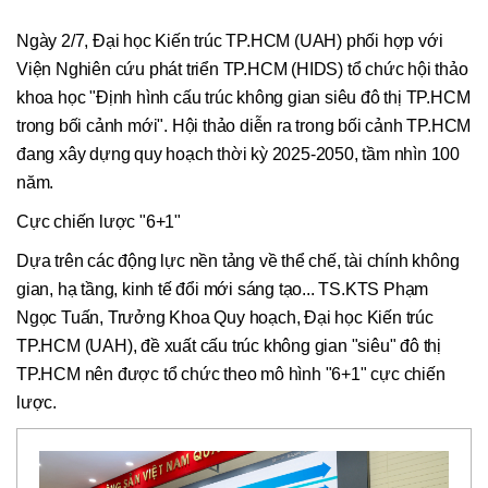
Ngày 2/7, Đại học Kiến trúc TP.HCM (UAH) phối hợp với
Viện Nghiên cứu phát triển TP.HCM (HIDS) tổ chức hội thảo
khoa học "Định hình cấu trúc không gian siêu đô thị TP.HCM
trong bối cảnh mới". Hội thảo diễn ra trong bối cảnh TP.HCM
đang xây dựng quy hoạch thời kỳ 2025-2050, tầm nhìn 100
năm.
Cực chiến lược "6+1"
Dựa trên các động lực nền tảng về thể chế, tài chính không
gian, hạ tầng, kinh tế đổi mới sáng tạo... TS.KTS Phạm
Ngọc Tuấn, Trưởng Khoa Quy hoạch, Đại học Kiến trúc
TP.HCM (UAH), đề xuất cấu trúc không gian "siêu" đô thị
TP.HCM nên được tổ chức theo mô hình "6+1" cực chiến
lược.