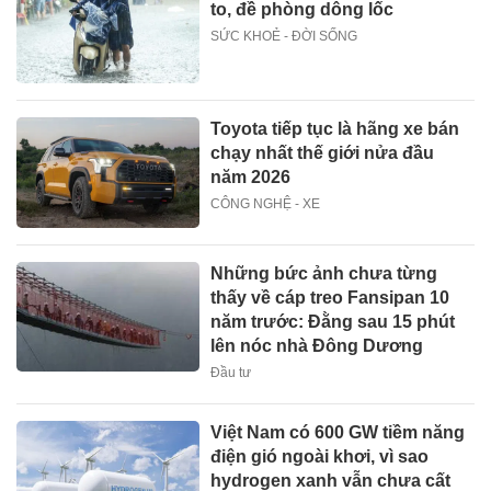
to, đề phòng dông lốc
SỨC KHOẺ - ĐỜI SỐNG
Toyota tiếp tục là hãng xe bán
chạy nhất thế giới nửa đầu
năm 2026
CÔNG NGHỆ - XE
Những bức ảnh chưa từng
thấy về cáp treo Fansipan 10
năm trước: Đằng sau 15 phút
lên nóc nhà Đông Dương
Đầu tư
Việt Nam có 600 GW tiềm năng
điện gió ngoài khơi, vì sao
hydrogen xanh vẫn chưa cất