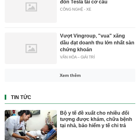
đồn Tesla tái cơ cấu
CÔNG NGHỆ - XE
Vượt Vingroup, "vua" xăng
dầu đạt doanh thu lớn nhất sàn
chứng khoán
VĂN HÓA – GIẢI TRÍ
Xem thêm
TIN TỨC
Bộ y tế đề xuất cho nhiều đối
tượng được khám, chữa bệnh
tại nhà, bảo hiểm y tế chi trả