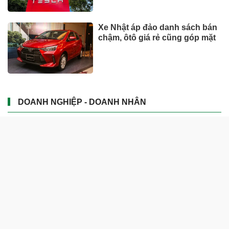
Xe Nhật áp đảo danh sách bán
chậm, ôtô giá rẻ cũng góp mặt
DOANH NGHIỆP - DOANH NHÂN
UNIQLO tăng trưởng mạnh trên
toàn cầu, công ty mẹ Fast
Retailing nâng mục tiêu doanh
thu và lợi nhuận năm 2026
Lộ diện khối tài sản trị giá gần
12.000 tỷ do con trai và con gái
ông Nguyễn Đức Thụy nắm
giữ tại một công ty sắp lên sàn