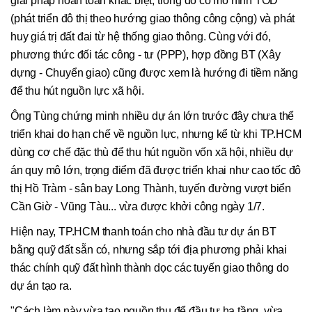
giải pháp hoàn toàn khác biệt, trong đó có mô hình TOD
(phát triển đô thị theo hướng giao thông công cộng) và phát
huy giá trị đất đai từ hệ thống giao thông. Cùng với đó,
phương thức đối tác công - tư (PPP), hợp đồng BT (Xây
dựng - Chuyển giao) cũng được xem là hướng đi tiềm năng
để thu hút nguồn lực xã hội.
Ông Tùng chứng minh nhiều dự án lớn trước đây chưa thể
triển khai do hạn chế về nguồn lực, nhưng kể từ khi TP.HCM
dùng cơ chế đặc thù để thu hút nguồn vốn xã hội, nhiều dự
án quy mô lớn, trọng điểm đã được triển khai như cao tốc đô
thị Hồ Tràm - sân bay Long Thành, tuyến đường vượt biển
Cần Giờ - Vũng Tàu... vừa được khởi công ngày 1/7.
Hiện nay, TP.HCM thanh toán cho nhà đầu tư dự án BT
bằng quỹ đất sẵn có, nhưng sắp tới địa phương phải khai
thác chính quỹ đất hình thành dọc các tuyến giao thông do
dự án tạo ra.
"Cách làm này vừa tạo nguồn thu để đầu tư hạ tầng, vừa