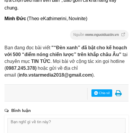
lựa chọn đều nằm trên bàn", bao gồm cả khả năng vay
chung.
Minh Đức
(Theo eKathimerini, Novinite)
Nguồn
www.nguoiduatin.vn
Bạn đang đọc bài viết
"“Đèn xanh” đã bật cho kế hoạch
với 500 “điểm nóng chiến lược” trên khắp châu Âu"
tại
chuyên mục
TIN TỨC
. Mọi bài vở cộng tác xin gọi hotline
(
0987.245.378
)
hoặc gửi về địa chỉ
email
(
info.vstarmedia2018@gmail.com
).
Chia sẻ
Bình luận