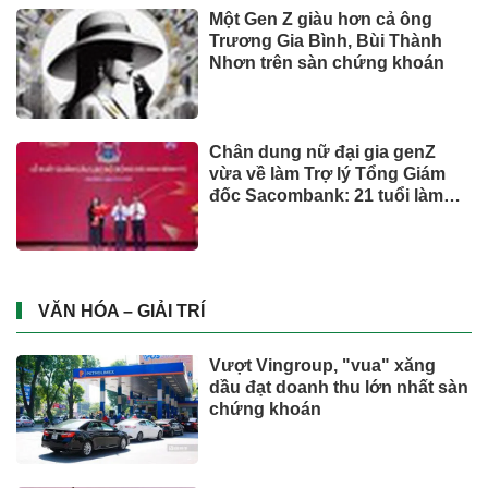
chăm sóc đường ruột chuẩn
Nhật
Mua ít nhưng chất lượng: sự
thay đổi của người tiêu dùng
và bài toán cho thương hiệu
quốc tế
UNIQLO ra mắt BST UTme! mới
lấy cảm hứng từ văn hóa Đà
Nẵng
Từ ngày 2/7, giá xăng dầu quay
đầu giảm