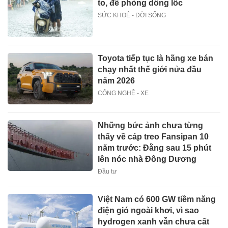
to, đề phòng dông lốc
SỨC KHOẺ - ĐỜI SỐNG
Toyota tiếp tục là hãng xe bán
chạy nhất thế giới nửa đầu
năm 2026
CÔNG NGHỆ - XE
Những bức ảnh chưa từng
thấy về cáp treo Fansipan 10
năm trước: Đằng sau 15 phút
lên nóc nhà Đông Dương
Đầu tư
Việt Nam có 600 GW tiềm năng
điện gió ngoài khơi, vì sao
hydrogen xanh vẫn chưa cất