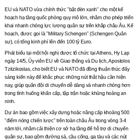
EU và NATO vừa chính thức "bật đèn xanh" cho một kế
hoạch hạ tầng quốc phòng quy mô lớn, nhằm cho phép triển
khai nhanh chóng lực lượng quân sự trên khắp châu Âu. Kế
hoạch, được gọi là "Military Schengen" (Schengen Quân
sự), có tổng kinh phí lên đến 100 tỷ Euro.
Phát biểu tại một hội nghị được tổ chức tại Athens, Hy Lạp
ngày 14/5, Ủy viên EU về Giao thông và Du lịch, Apostolos
Tzitzikostas, cho biết EU và NATO đã đồng thuận thúc đẩy
sáng kiến này để khắc phục những nút thắt hậu cần hiện
nay, giúp quân đội di chuyển dễ dàng và nhanh chóng hơn
trong tình huống khẩn cấp, tập trận hoặc khủng hoảng an
ninh.
Dự án bao gồm việc xây dựng hoặc nâng cấp khoảng 500
"điểm nóng chiến lược" trên toàn châu Âu trong vòng 3-4
năm tới, nhằm cải thiện cơ sở hạ tầng để hỗ trợ di chuyển
quân sự, bao gồm đường sá, cầu cống, ga tàu và các nút