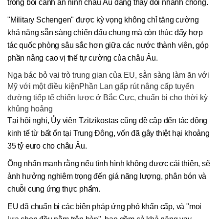
trong bối cảnh an ninh châu Âu đang thay đổi nhanh chóng.
"Military Schengen" được kỳ vọng không chỉ tăng cường
khả năng sẵn sàng chiến đấu chung mà còn thúc đẩy hợp
tác quốc phòng sâu sắc hơn giữa các nước thành viên, góp
phần nâng cao vị thế tự cường của châu Âu.
Nga bác bỏ vai trò trung gian của EU, sẵn sàng làm ăn với
Mỹ với một điều kiệnPhần Lan gấp rút nâng cấp tuyến
đường tiếp tế chiến lược ở Bắc Cực, chuẩn bị cho thời kỳ
khủng hoảng
Tại hội nghị, Ủy viên Tzitzikostas cũng đề cập đến tác động
kinh tế từ bất ổn tại Trung Đông, vốn đã gây thiệt hại khoảng
35 tỷ euro cho châu Âu.
Ông nhấn mạnh rằng nếu tình hình không được cải thiện, sẽ
ảnh hưởng nghiêm trọng đến giá năng lượng, phân bón và
chuỗi cung ứng thực phẩm.
EU đã chuẩn bị các biện pháp ứng phó khẩn cấp, và "mọi