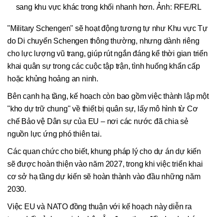
sang khu vực khác trong khối nhanh hơn. Ảnh: RFE/RL
"Military Schengen" sẽ hoạt động tương tự như Khu vực Tự
do Di chuyển Schengen thông thường, nhưng dành riêng
cho lực lượng vũ trang, giúp rút ngắn đáng kể thời gian triển
khai quân sự trong các cuộc tập trận, tình huống khẩn cấp
hoặc khủng hoảng an ninh.
Bên cạnh hạ tầng, kế hoạch còn bao gồm việc thành lập một
"kho dự trữ chung" về thiết bị quân sự, lấy mô hình từ Cơ
chế Bảo vệ Dân sự của EU – nơi các nước đã chia sẻ
nguồn lực ứng phó thiên tai.
Các quan chức cho biết, khung pháp lý cho dự án dự kiến
sẽ được hoàn thiện vào năm 2027, trong khi việc triển khai
cơ sở hạ tầng dự kiến sẽ hoàn thành vào đầu những năm
2030.
Việc EU và NATO đồng thuận với kế hoạch này diễn ra