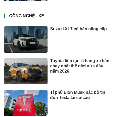
cánh?
Đầu tư
Chủ khu resort trăm triệu đồng/
đêm Six Senses Ninh Van Bay
lãi lớn
BẤT ĐỘNG SẢN
Xem thêm
TIN TỨC
Bộ y tế đề xuất cho nhiều đối
tượng được khám, chữa bệnh
tại nhà, bảo hiểm y tế chi trả