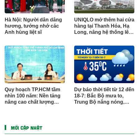
Hà Nội: Người dân dâng
UNIQLO mở thêm hai cửa
hương, tưởng nhớ các
hàng tại Thanh Hóa, Hạ
Anh hùng liệt sĩ
Long, nâng hệ thống lên
34 điểm bán trên toàn
quốc
Quy hoạch TP.HCM tầm
Dự báo thời tiết từ 12 đến
nhìn 100 năm: Nền tảng
18-7: Bắc Bộ mưa to,
nâng cao chất lượng
Trung Bộ nắng nóng,
sống người dân
Nam Bộ mưa chiều
MỚI CẬP NHẬT