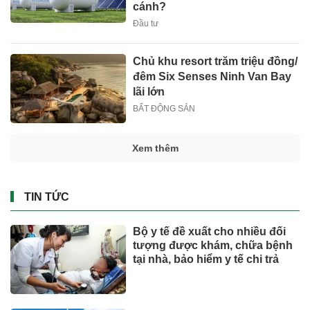
cánh?
Đầu tư
Chủ khu resort trăm triệu đồng/
đêm Six Senses Ninh Van Bay
lãi lớn
BẤT ĐỘNG SẢN
Mỹ đánh giá rau "tốt bậc nhất
thế giới", người Việt ăn thường
xuyên mà không hay
SỨC KHOẺ - ĐỜI SỐNG
Ông Đoàn Văn Hiểu Em đăng
ký mua thêm DMX ngay khi cổ
phiếu lên sàn
Chứng khoán