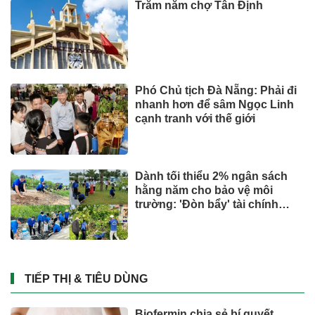
Người lao động hưởng trợ cấp
thai sản mấy tháng khi sinh
con thứ 2?
Đầu tư
Suzuki XL7 có bản nâng cấp
CÔNG NGHỆ - XE
Giá xăng dầu tác động chỉ số
CPI tháng 7 ra sao?
Đầu tư
Miền Bắc có nơi mưa to đến rất