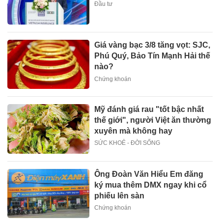
Đầu tư
Giá vàng bạc 3/8 tăng vọt: SJC,
Phú Quý, Bảo Tín Mạnh Hải thế
nào?
Chứng khoán
Mỹ đánh giá rau "tốt bậc nhất
thế giới", người Việt ăn thường
xuyên mà không hay
SỨC KHOẺ - ĐỜI SỐNG
Ông Đoàn Văn Hiểu Em đăng
ký mua thêm DMX ngay khi cổ
phiếu lên sàn
Chứng khoán