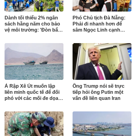
Dành tối thiểu 2% ngân
Phó Chủ tịch Đà Nẵng:
sách hằng năm cho bảo
Phải đi nhanh hơn để
vệ môi trường: 'Đòn bẩy'
sâm Ngọc Linh cạnh
tài chính công và bước
tranh với thế giới
ngoặt quản trị hiện đại
Ả Rập Xê Út muốn lập
Ông Trump nói sẽ trực
liên minh quốc tế để đối
tiếp hỏi ông Putin một
phó với các mối đe dọa
vấn đề liên quan Iran
từ lực lượng Houthi