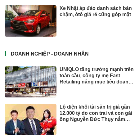
Trăm năm chợ Tân Định
Phó Chủ tịch Đà Nẵng: Phải đi
nhanh hơn để sâm Ngọc Linh
cạnh tranh với thế giới
Dành tối thiểu 2% ngân sách
hằng năm cho bảo vệ môi
trường: 'Đòn bẩy' tài chính
công và bước ngoặt quản trị
hiện đại
TIẾP THỊ & TIÊU DÙNG
Biofermin chia sẻ bí quyết