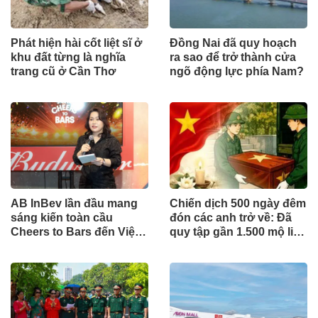
Phát hiện hài cốt liệt sĩ ở
Đồng Nai đã quy hoạch
khu đất từng là nghĩa
ra sao để trở thành cửa
trang cũ ở Cần Thơ
ngõ động lực phía Nam?
AB InBev lần đầu mang
Chiến dịch 500 ngày đêm
sáng kiến toàn cầu
đón các anh trở về: Đã
Cheers to Bars đến Việt
quy tập gần 1.500 mộ liệt
Nam
sĩ