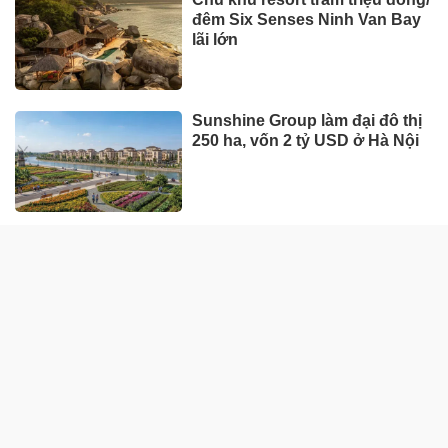
Xe Nhật áp đảo danh sách bán
chậm, ôtô giá rẻ cũng góp mặt
DOANH NGHIỆP - DOANH NHÂN
UNIQLO tăng trưởng mạnh trên
toàn cầu, công ty mẹ Fast
Retailing nâng mục tiêu doanh
thu và lợi nhuận năm 2026
Lộ diện khối tài sản trị giá gần
12.000 tỷ do con trai và con gái
ông Nguyễn Đức Thụy nắm
giữ tại một công ty sắp lên sàn