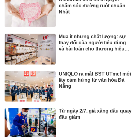
to, đề phòng dông lốc
SỨC KHOẺ - ĐỜI SỐNG
Toyota tiếp tục là hãng xe bán
chạy nhất thế giới nửa đầu
năm 2026
CÔNG NGHỆ - XE
Những bức ảnh chưa từng
thấy về cáp treo Fansipan 10
năm trước: Đằng sau 15 phút
lên nóc nhà Đông Dương
Đầu tư
Việt Nam có 600 GW tiềm năng
điện gió ngoài khơi, vì sao
hydrogen xanh vẫn chưa cất