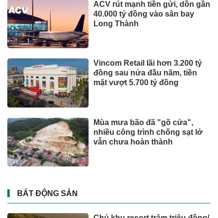
CÔNG NGHỆ - XE
Suzuki XL7 có bản nâng cấp
Toyota tiếp tục là hãng xe bán
chạy nhất thế giới nửa đầu
năm 2026
Tỉ phú Elon Musk bác bỏ tin
đồn Tesla tái cơ cấu