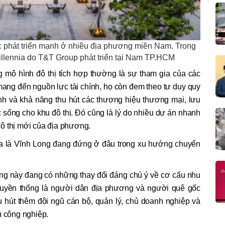
c phát triển mạnh ở nhiều địa phương miền Nam. Trong
Millennia do T&T Group phát triển tại Nam TP.HCM
 mô hình đô thị tích hợp thường là sự tham gia của các
mang đến nguồn lực tài chính, họ còn đem theo tư duy quy
h và khả năng thu hút các thương hiệu thương mại, lưu
ức sống cho khu đô thị. Đó cũng là lý do nhiều dự án nhanh
ô thị mới của địa phương.
t ra là Vĩnh Long đang đứng ở đâu trong xu hướng chuyển
ơng này đang có những thay đổi đáng chú ý về cơ cấu nhu
uyền thống là người dân địa phương và người quê gốc
u hút thêm đội ngũ cán bộ, quản lý, chủ doanh nghiệp và
u công nghiệp.