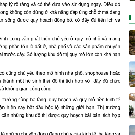
pháp lý rõ ràng và có thể đưa vào sử dụng ngay. Điều đó
h Long không còn dừng ở khả năng đáp ứng chỗ ở mà đang
n sống được quy hoạch đồng bộ, có đầy đủ tiện ích và
 Vĩnh Long vẫn phát triển chủ yếu ở quy mô nhỏ và mang
rường phần lớn là đất ở, nhà phố và các sản phẩm chuyển
i trước đây. Số lượng khu đô thị quy mô lớn còn khá hạn
 có cũng chủ yếu theo mô hình nhà phố, shophouse hoặc
thành một hệ sinh thái đô thị tích hợp với đầy đủ chức
 và không gian công cộng.
ị trường cùng hạ tầng, quy hoạch và quy mô nền kinh tế
cận hiện nay bắt đầu bộc lộ những giới hạn. Thị trường
cần những khu đô thị được quy hoạch bài bản, tích hợp
 là những chuyển động đáng chú ý của kinh tế, hạ tầng và