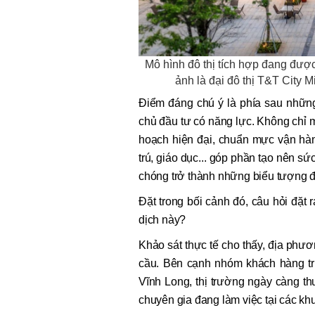
Mô hình đô thị tích hợp đang đượ
ảnh là đại đô thị T&T City 
Điểm đáng chú ý là phía sau những
chủ đầu tư có năng lực. Không chỉ 
hoạch hiện đại, chuẩn mực vận hàn
trú, giáo dục... góp phần tạo nên s
chóng trở thành những biểu tượng đ
Đặt trong bối cảnh đó, câu hỏi đặ
dịch này?
Khảo sát thực tế cho thấy, địa phư
cầu. Bên cạnh nhóm khách hàng tr
Vĩnh Long, thị trường ngày càng th
chuyên gia đang làm việc tại các kh