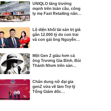
UNIQLO tăng trưởng
mạnh trên toàn cầu, công
ty mẹ Fast Retailing nâng
mục tiêu doanh thu và lợi
nhuận năm 2026
Lộ diện khối tài sản trị giá
gần 12.000 tỷ do con trai
và con gái ông Nguyễn
Đức Thụy nắm giữ tại một
công ty sắp lên sàn
Một Gen Z giàu hơn cả
ông Trương Gia Bình, Bùi
Thành Nhơn trên sàn
chứng khoán
Chân dung nữ đại gia
genZ vừa về làm Trợ lý
Tổng Giám đốc
Sacombank: 21 tuổi làm
Tổng Giám đốc doanh
nghiệp hàng không vũ