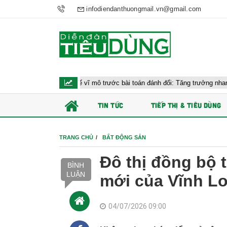
infodiendanthuongmail.vn@gmail.com
 hành kinh tế vĩ mô trước bài toán đánh đổi: Tăng trưởng nhanh và ổn định 
TIN TỨC
TIẾP THỊ & TIÊU DÙNG
TRANG CHỦ
BẤT ĐỘNG SẢN
Đô thị đồng bộ t
BÌNH
LUẬN
mới của Vĩnh L
04/07/2026 09:00