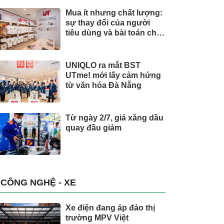
Mua ít nhưng chất lượng:
sự thay đổi của người
tiêu dùng và bài toán cho
thương hiệu quốc tế
UNIQLO ra mắt BST
UTme! mới lấy cảm hứng
từ văn hóa Đà Nẵng
Từ ngày 2/7, giá xăng dầu
quay đầu giảm
CÔNG NGHỆ - XE
Xe điện đang áp đảo thị
trường MPV Việt