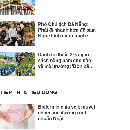
Phó Chủ tịch Đà Nẵng:
Phải đi nhanh hơn để sâm
Ngọc Linh cạnh tranh với
thế giới
Dành tối thiểu 2% ngân
sách hằng năm cho bảo
vệ môi trường: 'Đòn bẩy'
tài chính công và bước
ngoặt quản trị hiện đại
TIẾP THỊ & TIÊU DÙNG
Biofermin chia sẻ bí quyết
chăm sóc đường ruột
chuẩn Nhật