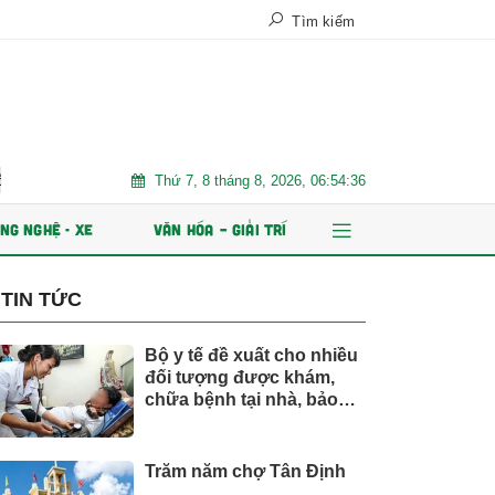
Tìm kiếm
Thứ 7, 8 tháng 8, 2026, 06:54:37
t hành ESOP
Xe điện đang áp đảo thị trường MPV Việt
Nhi
NG NGHỆ - XE
VĂN HÓA – GIẢI TRÍ
TIN TỨC
Bộ y tế đề xuất cho nhiều
đối tượng được khám,
chữa bệnh tại nhà, bảo
hiểm y tế chi trả
Trăm năm chợ Tân Định