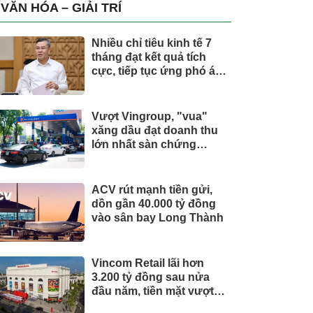
trụ, nắm giữ khối tài sản
VĂN HÓA – GIẢI TRÍ
hàng nghìn tỷ
Nhiều chỉ tiêu kinh tế 7
tháng đạt kết quả tích
cực, tiếp tục ứng phó áp
lực lạm phát
Vượt Vingroup, "vua"
xăng dầu đạt doanh thu
lớn nhất sàn chứng
khoán
ACV rút mạnh tiền gửi,
dồn gần 40.000 tỷ đồng
vào sân bay Long Thành
Vincom Retail lãi hơn
3.200 tỷ đồng sau nửa
đầu năm, tiền mặt vượt
5.700 tỷ đồng