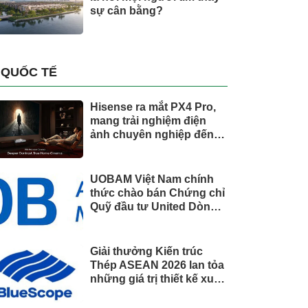
sự cân bằng?
QUỐC TẾ
Hisense ra mắt PX4 Pro,
mang trải nghiệm điện
ảnh chuyên nghiệp đến
không gian gia đình
UOBAM Việt Nam chính
thức chào bán Chứng chỉ
Quỹ đầu tư United Dòng
Tiền Linh Hoạt (UMMF)
Giải thưởng Kiến trúc
Thép ASEAN 2026 lan tỏa
những giá trị thiết kế xuất
sắc qua hợp tác khu vực