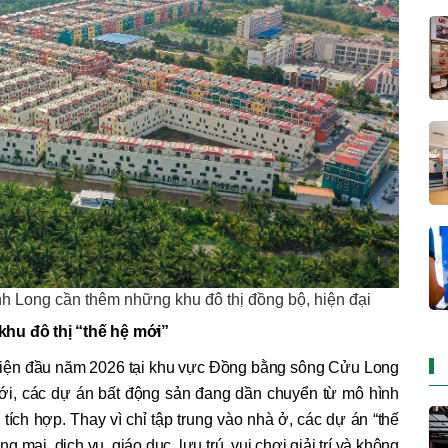
ĩnh Long cần thêm những khu đô thị đồng bộ, hiện đại
khu đô thị “thế hệ mới”
 hiện đầu năm 2026 tại khu vực Đồng bằng sông Cửu Long
mới, các dự án bất động sản đang dần chuyển từ mô hình
ích hợp. Thay vì chỉ tập trung vào nhà ở, các dự án “thế
 mại, dịch vụ, giáo dục, lưu trú, vui chơi giải trí và không