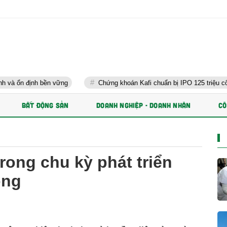
bền vững
Chứng khoán Kafi chuẩn bị IPO 125 triệu cổ phiếu và phá
BẤT ĐỘNG SẢN
DOANH NGHIỆP - DOANH NHÂN
CÔ
rong chu kỳ phát triển
ong