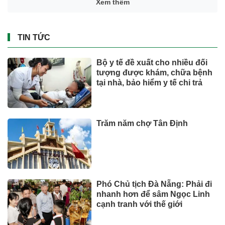
Hơn 19.000 lượt người dâng
hương tại Nghĩa trang Liệt sĩ
Quốc gia Vị Xuyên trong tháng
7
SỨC KHOẺ - ĐỜI SỐNG
Giá vàng hôm nay (3/8): Diễn
biến bất thường
Tài chính - Ngân hàng
Phát hiện 5 cá thể rùa hộp lưng
đen quý hiếm đi lạc
SỨC KHOẺ - ĐỜI SỐNG
Từ thung lũng gió
Savannakhet đến hành trình tỷ