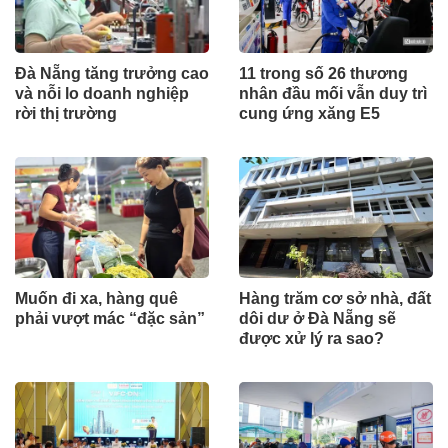
Đà Nẵng tăng trưởng cao
11 trong số 26 thương
và nỗi lo doanh nghiệp
nhân đầu mối vẫn duy trì
rời thị trường
cung ứng xăng E5
Muốn đi xa, hàng quê
Hàng trăm cơ sở nhà, đất
phải vượt mác “đặc sản”
dôi dư ở Đà Nẵng sẽ
được xử lý ra sao?