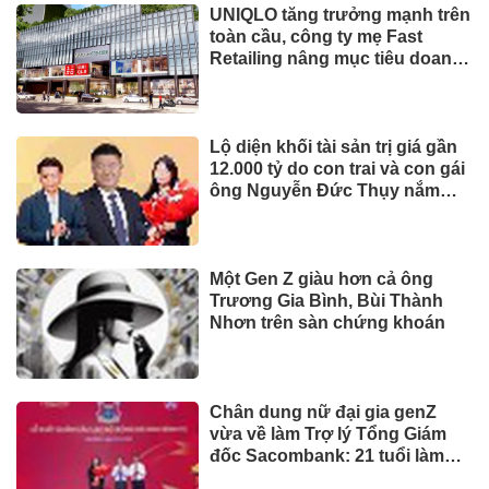
Dành tối thiểu 2% ngân sách
hằng năm cho bảo vệ môi
trường: 'Đòn bẩy' tài chính
công và bước ngoặt quản trị
hiện đại
TIẾP THỊ & TIÊU DÙNG
Biofermin chia sẻ bí quyết
chăm sóc đường ruột chuẩn
Nhật
Mua ít nhưng chất lượng: sự
thay đổi của người tiêu dùng
và bài toán cho thương hiệu
quốc tế