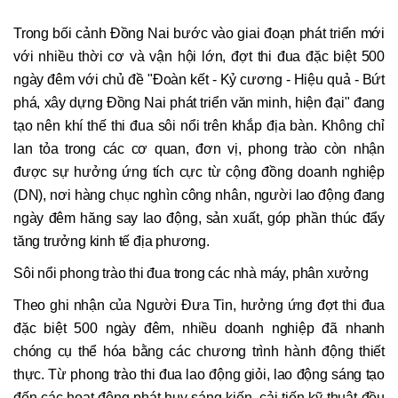
Trong bối cảnh Đồng Nai bước vào giai đoạn phát triển mới
với nhiều thời cơ và vận hội lớn, đợt thi đua đặc biệt 500
ngày đêm với chủ đề "Đoàn kết - Kỷ cương - Hiệu quả - Bứt
phá, xây dựng Đồng Nai phát triển văn minh, hiện đại" đang
tạo nên khí thế thi đua sôi nổi trên khắp địa bàn. Không chỉ
lan tỏa trong các cơ quan, đơn vị, phong trào còn nhận
được sự hưởng ứng tích cực từ cộng đồng doanh nghiệp
(DN), nơi hàng chục nghìn công nhân, người lao động đang
ngày đêm hăng say lao động, sản xuất, góp phần thúc đẩy
tăng trưởng kinh tế địa phương.
Sôi nổi phong trào thi đua trong các nhà máy, phân xưởng
Theo ghi nhận của Người Đưa Tin, hưởng ứng đợt thi đua
đặc biệt 500 ngày đêm, nhiều doanh nghiệp đã nhanh
chóng cụ thể hóa bằng các chương trình hành động thiết
thực. Từ phong trào thi đua lao động giỏi, lao động sáng tạo
đến các hoạt động phát huy sáng kiến, cải tiến kỹ thuật đều