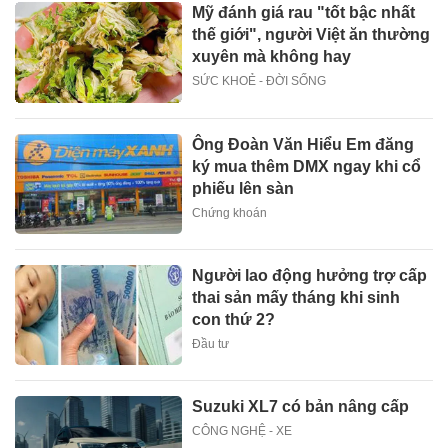
Mỹ đánh giá rau "tốt bậc nhất
thế giới", người Việt ăn thường
xuyên mà không hay
SỨC KHOẺ - ĐỜI SỐNG
Ông Đoàn Văn Hiểu Em đăng
ký mua thêm DMX ngay khi cổ
phiếu lên sàn
Chứng khoán
Người lao động hưởng trợ cấp
thai sản mấy tháng khi sinh
con thứ 2?
Đầu tư
Suzuki XL7 có bản nâng cấp
CÔNG NGHỆ - XE