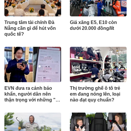
Trung tâm tài chính Đà
Giá xăng E5, E10 còn
Nẵng cần gì để hút vốn
dưới 20.000 đồng/lít
quốc tế?
EVN đưa ra cảnh báo
Thị trường ghế ô tô trẻ
khẩn, người dân nên
em đang nóng lên, loại
thận trọng với những "tin
nào đạt quy chuẩn?
nhắn lạ"