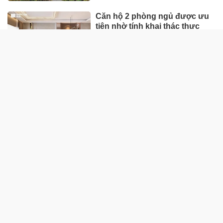
UNIQLO tăng trưởng mạnh trên
toàn cầu, công ty mẹ Fast
Retailing nâng mục tiêu doanh
thu và lợi nhuận năm 2026
Lộ diện khối tài sản trị giá gần
12.000 tỷ do con trai và con gái
ông Nguyễn Đức Thụy nắm
giữ tại một công ty sắp lên sàn
Một Gen Z giàu hơn cả ông
Trương Gia Bình, Bùi Thành
Nhơn trên sàn chứng khoán
Chân dung nữ đại gia genZ
vừa về làm Trợ lý Tổng Giám
đốc Sacombank: 21 tuổi làm