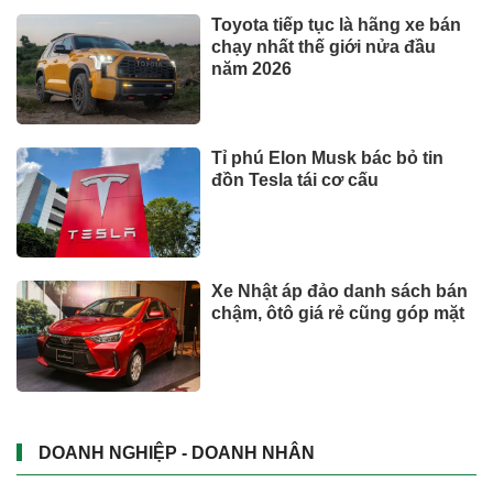
Xem thêm
TIN TỨC
Bộ y tế đề xuất cho nhiều đối
tượng được khám, chữa bệnh
tại nhà, bảo hiểm y tế chi trả
Trăm năm chợ Tân Định
Phó Chủ tịch Đà Nẵng: Phải đi
nhanh hơn để sâm Ngọc Linh
cạnh tranh với thế giới