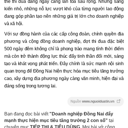
thế thi đua đang ngày càng lan tỏa sâu rộng. Những sáng
kiến nhỏ, những nỗ lực vượt khó của từng người lao động
đang góp phần tạo nên những giá trị lớn cho doanh nghiệp
và xã hội.
Với sự đồng hành của các cấp công đoàn, chính quyền địa
phương và cộng đồng doanh nghiệp, đợt thi đua đặc biệt
500 ngày đêm không chỉ là phong trào mang tính thời điểm
mà còn trở thành động lực thúc đẩy tinh thần đổi mới, sáng
tạo và khát vọng phát triển. Đây chính là sức mạnh nội sinh
quan trọng để Đồng Nai hiện thực hóa mục tiêu tăng trưởng
cao, xây dựng địa phương ngày càng văn minh, hiện đại và
đáng sống trong tương lai.
Nguồn
www.nguoiduatin.vn
Bạn đang đọc bài viết
"Doanh nghiệp Đồng Nai đẩy
mạnh thực hiện mục tiêu tăng trưởng 2 con số"
tại
chuyên mục
TIẾP THỊ & TIÊU DÙNG
. Mọi bài vở cộng