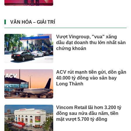
UNIQLO ra mắt BST UTme! mới
lấy cảm hứng từ văn hóa Đà
Nẵng
Từ ngày 2/7, giá xăng dầu quay
đầu giảm
CÔNG NGHỆ - XE
Suzuki XL7 có bản nâng cấp