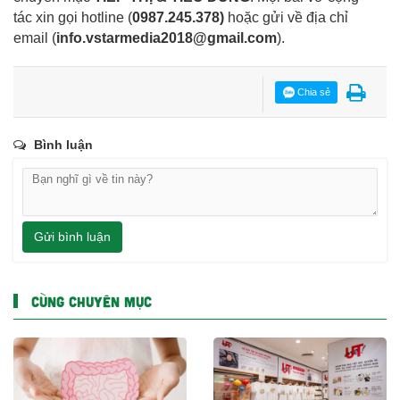
tác xin gọi hotline (
0987.245.378
)
hoặc gửi về địa chỉ
email
(
info.vstarmedia2018@gmail.com
).
Chia sẻ
Bình luận
Gửi bình luận
CÙNG CHUYÊN MỤC