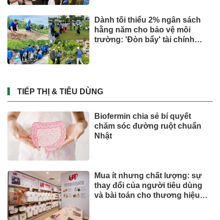
đô
SỨC KHOẺ - ĐỜI SỐNG
Hisense ra mắt PX4 Pro, mang
trải nghiệm điện ảnh chuyên
nghiệp đến không gian gia
đình
Quốc tế
UOBAM Việt Nam chính thức
chào bán Chứng chỉ Quỹ đầu
tư United Dòng Tiền Linh Hoạt
(UMMF)
Quốc tế
Giải thưởng Kiến trúc Thép
ASEAN 2026 lan tỏa những giá
trị thiết kế xuất sắc qua hợp tác