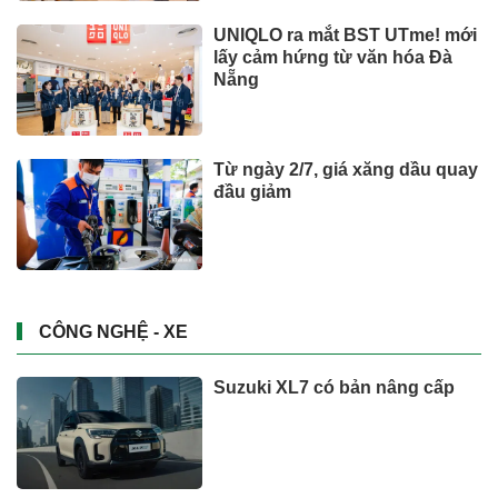
khu vực
Quốc tế
Dự báo thời tiết miền Nam ngày
2/8: Có mưa rào và dông,
TP.HCM cao nhất 33°C
SỨC KHOẺ - ĐỜI SỐNG
Tỉ phú Elon Musk bác bỏ tin
đồn Tesla tái cơ cấu
CÔNG NGHỆ - XE
Vượt Vingroup, "vua" xăng
dầu đạt doanh thu lớn nhất sàn
chứng khoán
VĂN HÓA – GIẢI TRÍ