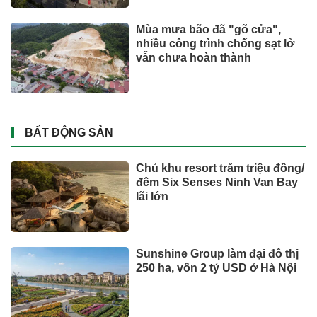
Toyota tiếp tục là hãng xe bán
chạy nhất thế giới nửa đầu
năm 2026
Tỉ phú Elon Musk bác bỏ tin
đồn Tesla tái cơ cấu
Xe Nhật áp đảo danh sách bán
chậm, ôtô giá rẻ cũng góp mặt
DOANH NGHIỆP - DOANH NHÂN