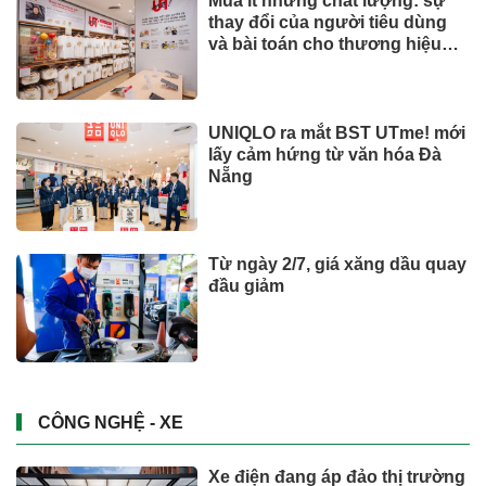
Mua ít nhưng chất lượng: sự
thay đổi của người tiêu dùng
và bài toán cho thương hiệu
quốc tế
UNIQLO ra mắt BST UTme! mới
lấy cảm hứng từ văn hóa Đà
Nẵng
Từ ngày 2/7, giá xăng dầu quay
đầu giảm
CÔNG NGHỆ - XE
Xe điện đang áp đảo thị trường