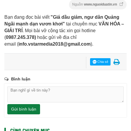
Nguồn
www.nguoiduatin.vn
Bạn đang đọc bài viết
"Giá dầu giảm, ngư dân Quảng
Ngãi mạnh dạn vươn khơi"
tại chuyên mục
VĂN HÓA –
GIẢI TRÍ
. Mọi bài vở cộng tác xin gọi hotline
(
0987.245.378
)
hoặc gửi về địa chỉ
email
(
info.vstarmedia2018@gmail.com
).
Chia sẻ
Bình luận
Gửi bình luận
CÙNG CHUYÊN MỤC