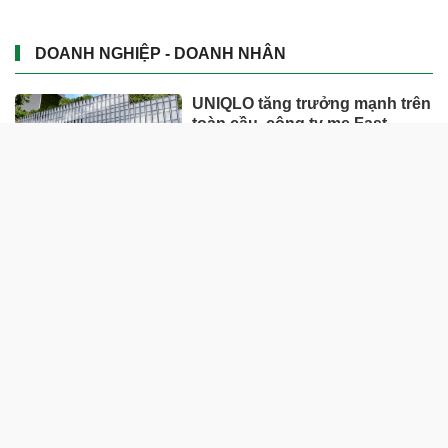
DOANH NGHIỆP - DOANH NHÂN
UNIQLO tăng trưởng mạnh trên
toàn cầu, công ty mẹ Fast
Retailing nâng mục tiêu doanh
thu và lợi nhuận năm 2026
Lộ diện khối tài sản trị giá gần
12.000 tỷ do con trai và con gái
ông Nguyễn Đức Thụy nắm
giữ tại một công ty sắp lên sàn
Một Gen Z giàu hơn cả ông
Trương Gia Bình, Bùi Thành
Nhơn trên sàn chứng khoán