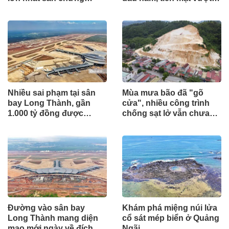
khoán
5.700 tỷ đồng
Nhiều sai phạm tại sân
Mùa mưa bão đã "gõ
bay Long Thành, gần
cửa", nhiều công trình
1.000 tỷ đồng được
chống sạt lở vẫn chưa
mang gửi lấy lãi
hoàn thành
Đường vào sân bay
Khám phá miệng núi lửa
Long Thành mang diện
cổ sát mép biển ở Quảng
mạo mới ngày về đích
Ngãi