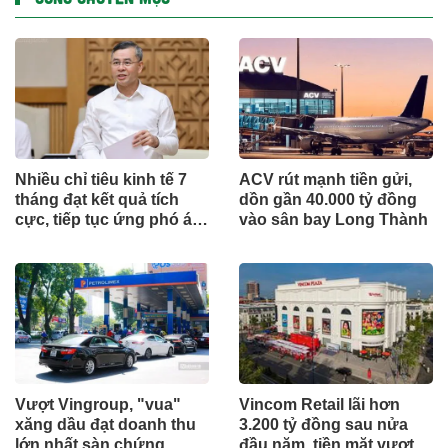
Nhiều chỉ tiêu kinh tế 7
ACV rút mạnh tiền gửi,
tháng đạt kết quả tích
dồn gần 40.000 tỷ đồng
cực, tiếp tục ứng phó áp
vào sân bay Long Thành
lực lạm phát
Vượt Vingroup, "vua"
Vincom Retail lãi hơn
xăng dầu đạt doanh thu
3.200 tỷ đồng sau nửa
lớn nhất sàn chứng
đầu năm, tiền mặt vượt