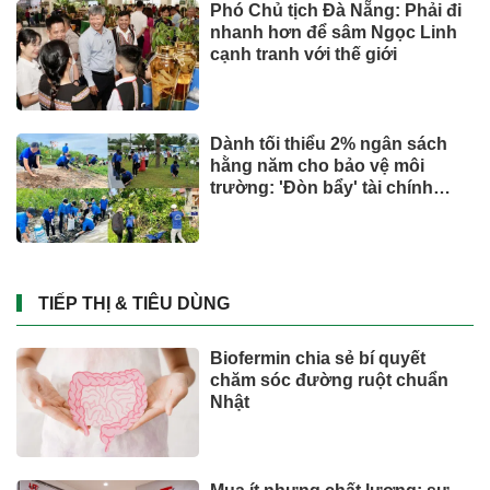
Phó Chủ tịch Đà Nẵng: Phải đi
nhanh hơn để sâm Ngọc Linh
cạnh tranh với thế giới
Dành tối thiểu 2% ngân sách
hằng năm cho bảo vệ môi
trường: 'Đòn bẩy' tài chính
công và bước ngoặt quản trị
hiện đại
TIẾP THỊ & TIÊU DÙNG
Biofermin chia sẻ bí quyết
chăm sóc đường ruột chuẩn
Nhật