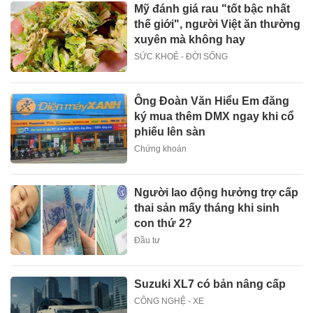
Mỹ đánh giá rau "tốt bậc nhất
thế giới", người Việt ăn thường
xuyên mà không hay
SỨC KHOẺ - ĐỜI SỐNG
Ông Đoàn Văn Hiểu Em đăng
ký mua thêm DMX ngay khi cổ
phiếu lên sàn
Chứng khoán
Người lao động hưởng trợ cấp
thai sản mấy tháng khi sinh
con thứ 2?
Đầu tư
Suzuki XL7 có bản nâng cấp
CÔNG NGHỆ - XE