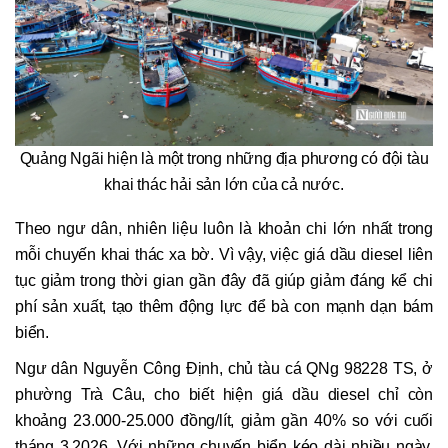
Quảng Ngãi hiện là một trong những địa phương có đội tàu
khai thác hải sản lớn của cả nước.
Theo ngư dân, nhiên liệu luôn là khoản chi lớn nhất trong
mỗi chuyến khai thác xa bờ. Vì vậy, việc giá dầu diesel liên
tục giảm trong thời gian gần đây đã giúp giảm đáng kể chi
phí sản xuất, tạo thêm động lực để bà con mạnh dạn bám
biển.
Ngư dân Nguyễn Công Định, chủ tàu cá QNg 98228 TS, ở
phường Trà Câu, cho biết hiện giá dầu diesel chỉ còn
khoảng 23.000-25.000 đồng/lít, giảm gần 40% so với cuối
tháng 3.2026. Với những chuyến biển kéo dài nhiều ngày,