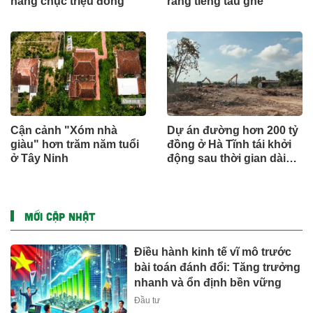
hàng chục triệu đồng
ràng tiếng tàu ghe
Cận cảnh "Xóm nhà
Dự án đường hơn 200 tỷ
giàu" hơn trăm năm tuổi
đồng ở Hà Tĩnh tái khởi
ở Tây Ninh
động sau thời gian dài
đình trệ
MỚI CẬP NHẬT
Điều hành kinh tế vĩ mô trước
bài toán đánh đổi: Tăng trưởng
nhanh và ổn định bền vững
Đầu tư