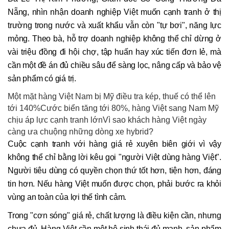
Nẵng, nhìn nhận doanh nghiệp Việt muốn cạnh tranh ở thị
trường trong nước và xuất khẩu vẫn còn "tự bơi", năng lực
mỏng. Theo bà, hỗ trợ doanh nghiệp không thể chỉ dừng ở
vài triệu đồng đi hội chợ, tập huấn hay xúc tiến đơn lẻ, mà
cần một đề án đủ chiều sâu để sàng lọc, nâng cấp và bảo vệ
sản phẩm có giá trị.
Một mặt hàng Việt Nam bị Mỹ điều tra kép, thuế có thể lên
tới 140%Cước biển tăng tới 80%, hàng Việt sang Nam Mỹ
chịu áp lực cạnh tranh lớnVì sao khách hàng Việt ngày
càng ưa chuộng những dòng xe hybrid?
Cuộc cạnh tranh với hàng giá rẻ xuyên biên giới vì vậy
không thể chỉ bằng lời kêu gọi "người Việt dùng hàng Việt".
Người tiêu dùng có quyền chọn thứ tốt hơn, tiện hơn, đáng
tin hơn. Nếu hàng Việt muốn được chọn, phải bước ra khỏi
vùng an toàn của lợi thế tình cảm.
Trong "cơn sóng" giá rẻ, chất lượng là điều kiện cần, nhưng
chưa đủ. Hàng Việt cần một hệ sinh thái đủ mạnh, sản phẩm