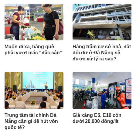
Muốn đi xa, hàng quê
Hàng trăm cơ sở nhà, đất
phải vượt mác “đặc sản”
dôi dư ở Đà Nẵng sẽ
được xử lý ra sao?
Trung tâm tài chính Đà
Giá xăng E5, E10 còn
Nẵng cần gì để hút vốn
dưới 20.000 đồng/lít
quốc tế?