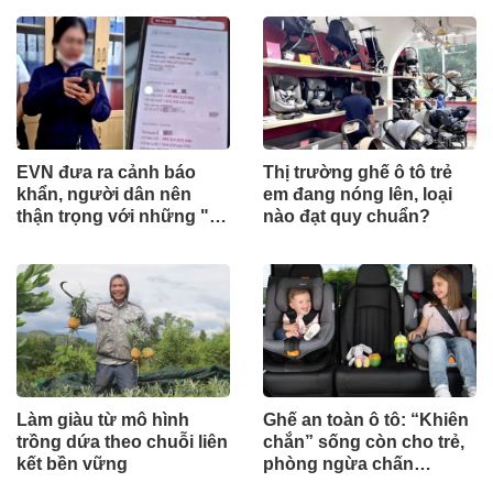
EVN đưa ra cảnh báo
Thị trường ghế ô tô trẻ
khẩn, người dân nên
em đang nóng lên, loại
thận trọng với những "tin
nào đạt quy chuẩn?
nhắn lạ"
Làm giàu từ mô hình
Ghế an toàn ô tô: “Khiên
trồng dứa theo chuỗi liên
chắn” sống còn cho trẻ,
kết bền vững
phòng ngừa chấn
thương