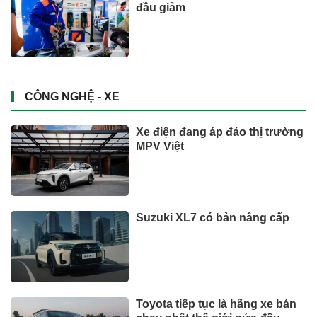
đầu giảm
CÔNG NGHỆ - XE
Xe điện đang áp đảo thị trường
MPV Việt
Suzuki XL7 có bản nâng cấp
Toyota tiếp tục là hãng xe bán