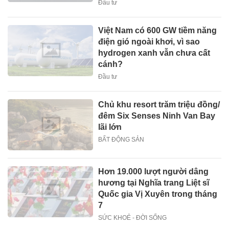
Đầu tư
Việt Nam có 600 GW tiềm năng
điện gió ngoài khơi, vì sao
hydrogen xanh vẫn chưa cất
cánh?
Đầu tư
Chủ khu resort trăm triệu đồng/
đêm Six Senses Ninh Van Bay
lãi lớn
BẤT ĐỘNG SẢN
Hơn 19.000 lượt người dâng
hương tại Nghĩa trang Liệt sĩ
Quốc gia Vị Xuyên trong tháng
7
SỨC KHOẺ - ĐỜI SỐNG