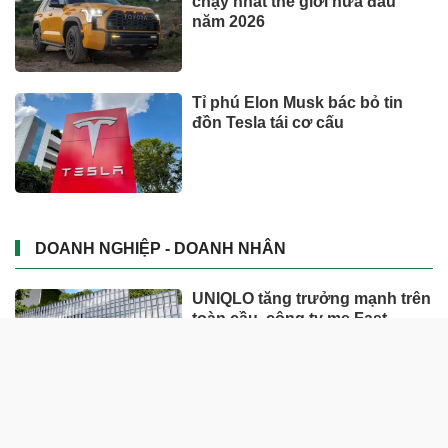
chạy nhất thế giới nửa đầu
năm 2026
Tỉ phú Elon Musk bác bỏ tin
đồn Tesla tái cơ cấu
DOANH NGHIỆP - DOANH NHÂN
UNIQLO tăng trưởng mạnh trên
toàn cầu, công ty mẹ Fast
Retailing nâng mục tiêu doanh
thu và lợi nhuận năm 2026
Lộ diện khối tài sản trị giá gần
12.000 tỷ do con trai và con gái