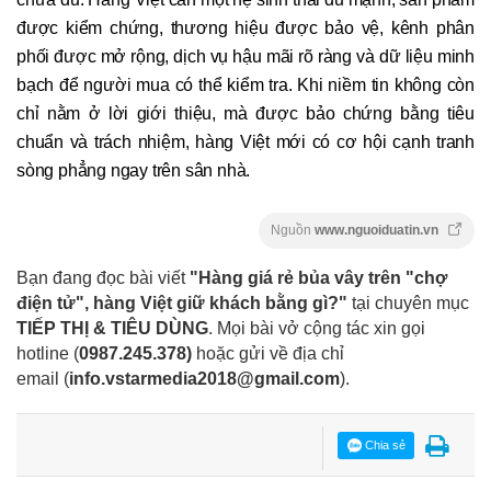
được kiểm chứng, thương hiệu được bảo vệ, kênh phân
phối được mở rộng, dịch vụ hậu mãi rõ ràng và dữ liệu minh
bạch để người mua có thể kiểm tra. Khi niềm tin không còn
chỉ nằm ở lời giới thiệu, mà được bảo chứng bằng tiêu
chuẩn và trách nhiệm, hàng Việt mới có cơ hội cạnh tranh
sòng phẳng ngay trên sân nhà.
Nguồn
www.nguoiduatin.vn
Bạn đang đọc bài viết
"Hàng giá rẻ bủa vây trên "chợ
điện tử", hàng Việt giữ khách bằng gì?"
tại chuyên mục
TIẾP THỊ & TIÊU DÙNG
. Mọi bài vở cộng tác xin gọi
hotline (
0987.245.378
)
hoặc gửi về địa chỉ
email
(
info.vstarmedia2018@gmail.com
).
Chia sẻ