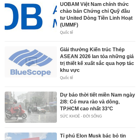
UOBAM Việt Nam chính thức
chào bán Chứng chỉ Quỹ đầu
tư United Dòng Tiền Linh Hoạt
(UMMF)
Quốc tế
Giải thưởng Kiến trúc Thép
ASEAN 2026 lan tỏa những giá
trị thiết kế xuất sắc qua hợp tác
khu vực
Quốc tế
Dự báo thời tiết miền Nam ngày
2/8: Có mưa rào và dông,
TP.HCM cao nhất 33°C
SỨC KHOẺ - ĐỜI SỐNG
Tỉ phú Elon Musk bác bỏ tin