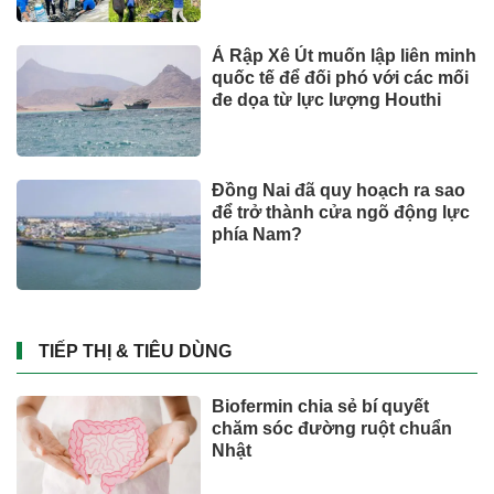
hiện đại
Ả Rập Xê Út muốn lập liên minh
quốc tế để đối phó với các mối
đe dọa từ lực lượng Houthi
Đồng Nai đã quy hoạch ra sao
để trở thành cửa ngõ động lực
phía Nam?
TIẾP THỊ & TIÊU DÙNG
Biofermin chia sẻ bí quyết
chăm sóc đường ruột chuẩn
Nhật