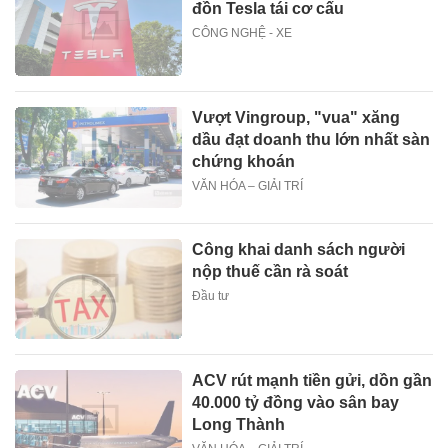
đồn Tesla tái cơ cấu
CÔNG NGHỆ - XE
Vượt Vingroup, "vua" xăng
dầu đạt doanh thu lớn nhất sàn
chứng khoán
VĂN HÓA – GIẢI TRÍ
Công khai danh sách người
nộp thuế cần rà soát
Đầu tư
ACV rút mạnh tiền gửi, dồn gần
40.000 tỷ đồng vào sân bay
Long Thành