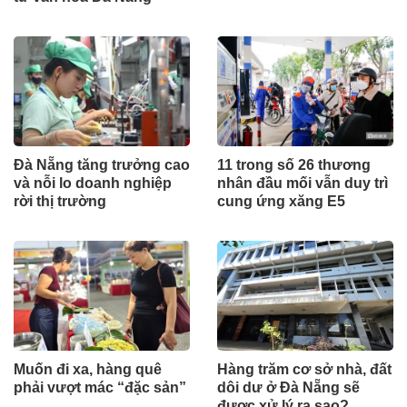
Đà Nẵng tăng trưởng cao
11 trong số 26 thương
và nỗi lo doanh nghiệp
nhân đầu mối vẫn duy trì
rời thị trường
cung ứng xăng E5
Muốn đi xa, hàng quê
Hàng trăm cơ sở nhà, đất
phải vượt mác “đặc sản”
dôi dư ở Đà Nẵng sẽ
được xử lý ra sao?