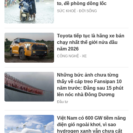
to, đề phòng dông lốc
SỨC KHOẺ - ĐỜI SỐNG
Toyota tiếp tục là hãng xe bán
chạy nhất thế giới nửa đầu
năm 2026
CÔNG NGHỆ - XE
Những bức ảnh chưa từng
thấy về cáp treo Fansipan 10
năm trước: Đằng sau 15 phút
lên nóc nhà Đông Dương
Đầu tư
Việt Nam có 600 GW tiềm năng
điện gió ngoài khơi, vì sao
hydrogen xanh vẫn chưa cất