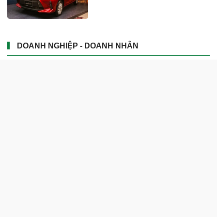
DOANH NGHIỆP - DOANH NHÂN
UNIQLO tăng trưởng mạnh trên
toàn cầu, công ty mẹ Fast
Retailing nâng mục tiêu doanh
thu và lợi nhuận năm 2026
Lộ diện khối tài sản trị giá gần
12.000 tỷ do con trai và con gái
ông Nguyễn Đức Thụy nắm
giữ tại một công ty sắp lên sàn
Một Gen Z giàu hơn cả ông
Trương Gia Bình, Bùi Thành
Nhơn trên sàn chứng khoán