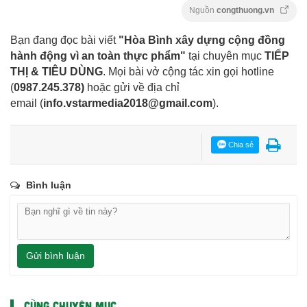
Nguồn
congthuong.vn
Bạn đang đọc bài viết
"Hòa Bình xây dựng cộng đồng
hành động vì an toàn thực phẩm"
tại chuyên mục
TIẾP
THỊ & TIÊU DÙNG
. Mọi bài vở cộng tác xin gọi hotline
(
0987.245.378
)
hoặc gửi về địa chỉ
email
(
info.vstarmedia2018@gmail.com
).
Chia sẻ
Bình luận
Gửi bình luận
CÙNG CHUYÊN MỤC