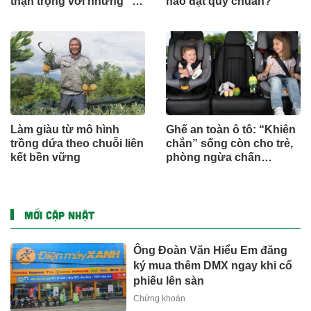
thận trọng với những "tin
nào đạt quy chuẩn?
nhắn lạ"
Làm giàu từ mô hình
Ghế an toàn ô tô: “Khiên
trồng dứa theo chuỗi liên
chắn” sống còn cho trẻ,
kết bền vững
phòng ngừa chấn
thương
MỚI CẬP NHẬT
Ông Đoàn Văn Hiểu Em đăng
ký mua thêm DMX ngay khi cổ
phiếu lên sàn
Chứng khoán