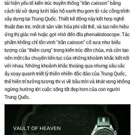
tái hiện yếu tố kiến trúc truyền thống "trần caisson" bằng
cách tái sử dụng lưới bảo hộ xanh thu gom từ các công trình
xây dựng tại Trung Quốc. Thiết kế động này kết hợp nghệ
thuật đan tre, một di sản văn hóa phi vật thể, và tạo nên hiệu
ứng thị giác mê hoặc gợi nhớ đến đĩa phenakistoscope. Tác
phẩm không chỉ tôn vinh "trần caisson" cổ xưa như biểu
tượng của "thiên cung" trong kiến trúc đền chùa, mà còn tạo
nên một câu chuyện liên tục của những khoảnh khắc kết nối
với nhau. Những khoảnh khắc thoáng qua nhưng sâu sắc
ấy xoay quanh triết lý thiên nhiên độc đáo của Trung Quốc,
thể hiện trí tưởng tượng thi vị về bầu trời và khát vọng không
ngừng hướng tới cuộc sống tốt đẹp hơn của con người
Trung Quốc.