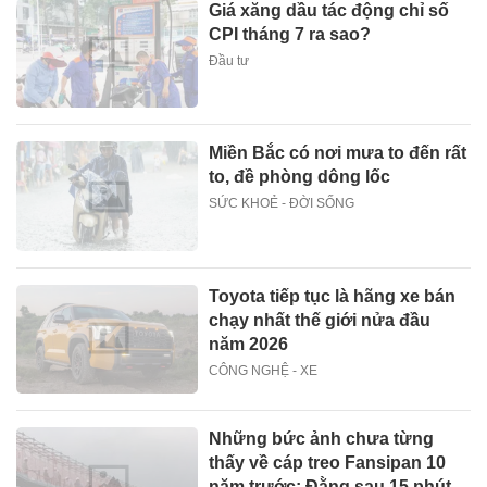
Giá xăng dầu tác động chỉ số
CPI tháng 7 ra sao?
Đầu tư
Miền Bắc có nơi mưa to đến rất
to, đề phòng dông lốc
SỨC KHOẺ - ĐỜI SỐNG
Toyota tiếp tục là hãng xe bán
chạy nhất thế giới nửa đầu
năm 2026
CÔNG NGHỆ - XE
Những bức ảnh chưa từng
thấy về cáp treo Fansipan 10
năm trước: Đằng sau 15 phút