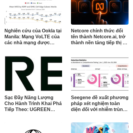
Nghiên cứu của Ookla tại
Netcore chính thức đổi
Manila: Mạng VoLTE của
tên thành Netcore.ai, trở
các nhà mạng được
thành nền tảng tiếp thị tự
chứng minh vượt trội
động bằng AI đầu tiên
hơn các ứng dụng OTT
chia sẻ trách nhiệm tăng
về chất lượng và độ tin
trưởng khách hàng
cậy của cuộc gọi thoại
Sạc Đầy Năng Lượng
Seegene đề xuất phương
Cho Hành Trình Khai Phá
pháp xét nghiệm toàn
Tiếp Theo: UGREEN
diện đối với nhiễm trùng
Công Bố Bộ Sưu Tập
đường sinh sản thông
Honkai: Star Rail Chính
qua Nghiên cứu lâm
Thức Tại Đông Nam Á
sàng một triệu ca toàn