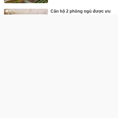
Căn hộ 2 phòng ngủ được ưu
tiên nhờ tính khai thác thực
Giữa nhịp phát triển, đâu là nơi
mọi người tìm thấy sự cân
bằng?
QUỐC TẾ
Hisense ra mắt PX4 Pro, mang
trải nghiệm điện ảnh chuyên
nghiệp đến không gian gia
đình