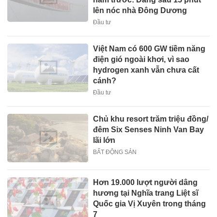
lên nóc nhà Đông Dương
Đầu tư
Việt Nam có 600 GW tiềm năng
điện gió ngoài khơi, vì sao
hydrogen xanh vẫn chưa cất
cánh?
Đầu tư
Chủ khu resort trăm triệu đồng/
đêm Six Senses Ninh Van Bay
lãi lớn
BẤT ĐỘNG SẢN
Hơn 19.000 lượt người dâng
hương tại Nghĩa trang Liệt sĩ
Quốc gia Vị Xuyên trong tháng
7