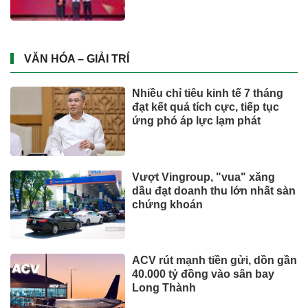
hàng không vũ trụ, nắm giữ
khối tài sản hàng nghìn tỷ
VĂN HÓA – GIẢI TRÍ
Nhiều chỉ tiêu kinh tế 7 tháng
đạt kết quả tích cực, tiếp tục
ứng phó áp lực lạm phát
Vượt Vingroup, "vua" xăng
dầu đạt doanh thu lớn nhất sàn
chứng khoán
ACV rút mạnh tiền gửi, dồn gần
40.000 tỷ đồng vào sân bay
Long Thành