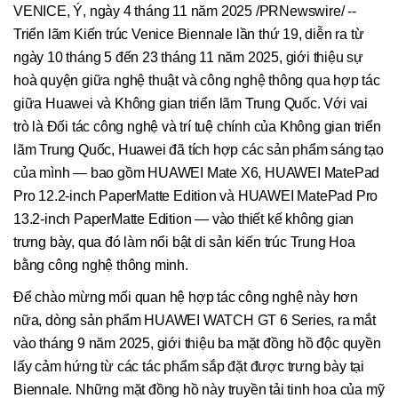
VENICE, Ý, ngày 4 tháng 11 năm 2025 /PRNewswire/ --
Triển lãm Kiến trúc Venice Biennale lần thứ 19, diễn ra từ
ngày 10 tháng 5 đến 23 tháng 11 năm 2025, giới thiệu sự
hoà quyện giữa nghệ thuật và công nghệ thông qua hợp tác
giữa Huawei và Không gian triển lãm Trung Quốc. Với vai
trò là Đối tác công nghệ và trí tuệ chính của Không gian triển
lãm Trung Quốc, Huawei đã tích hợp các sản phẩm sáng tạo
của mình — bao gồm HUAWEI Mate X6, HUAWEI MatePad
Pro 12.2-inch PaperMatte Edition và HUAWEI MatePad Pro
13.2-inch PaperMatte Edition — vào thiết kế không gian
trưng bày, qua đó làm nổi bật di sản kiến trúc Trung Hoa
bằng công nghệ thông minh.
Để chào mừng mối quan hệ hợp tác công nghệ này hơn
nữa, dòng sản phẩm HUAWEI WATCH GT 6 Series, ra mắt
vào tháng 9 năm 2025, giới thiệu ba mặt đồng hồ độc quyền
lấy cảm hứng từ các tác phẩm sắp đặt được trưng bày tại
Biennale. Những mặt đồng hồ này truyền tải tinh hoa của mỹ