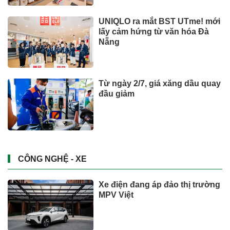
UNIQLO ra mắt BST UTme! mới
lấy cảm hứng từ văn hóa Đà
Nẵng
Từ ngày 2/7, giá xăng dầu quay
đầu giảm
CÔNG NGHỆ - XE
Xe điện đang áp đảo thị trường
MPV Việt