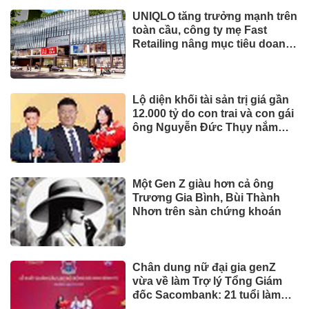
UNIQLO tăng trưởng mạnh trên
toàn cầu, công ty mẹ Fast
Retailing nâng mục tiêu doanh
thu và lợi nhuận năm 2026
Lộ diện khối tài sản trị giá gần
12.000 tỷ do con trai và con gái
ông Nguyễn Đức Thụy nắm
giữ tại một công ty sắp lên sàn
Một Gen Z giàu hơn cả ông
Trương Gia Bình, Bùi Thành
Nhơn trên sàn chứng khoán
Chân dung nữ đại gia genZ
vừa về làm Trợ lý Tổng Giám
đốc Sacombank: 21 tuổi làm
Tổng Giám đốc doanh nghiệp