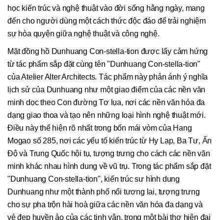
học kiến trúc và nghệ thuật vào đời sống hằng ngày, mang
đến cho người dùng một cách thức độc đáo để trải nghiệm
sự hòa quyện giữa nghệ thuật và công nghệ.
Mặt đồng hồ Dunhuang Con-stella-tion được lấy cảm hứng
từ tác phẩm sắp đặt cùng tên "Dunhuang Con-stella-tion"
của Atelier Alter Architects. Tác phẩm này phản ánh ý nghĩa
lịch sử của Dunhuang như một giao điểm của các nền văn
minh dọc theo Con đường Tơ lụa, nơi các nền văn hóa đa
dạng giao thoa và tạo nên những loại hình nghệ thuật mới.
Điều này thể hiện rõ nhất trong bốn mái vòm của Hang
Mogao số 285, nơi các yếu tố kiến trúc từ Hy Lạp, Ba Tư, Ấn
Độ và Trung Quốc hội tụ, tượng trưng cho cách các nền văn
minh khác nhau hình dung về vũ trụ. Trong tác phẩm sắp đặt
"Dunhuang Con-stella-tion", kiến trúc sư hình dung
Dunhuang như một thành phố nổi tương lai, tượng trưng
cho sự pha trộn hài hoà giữa các nền văn hóa đa dạng và
vẻ đẹp huyền ảo của các tinh vân, trong một bài thơ hiện đại