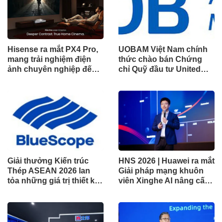
Hisense ra mắt PX4 Pro,
UOBAM Việt Nam chính
mang trải nghiệm điện
thức chào bán Chứng
ảnh chuyên nghiệp đến
chỉ Quỹ đầu tư United
không gian gia đình
Dòng Tiền Linh Hoạt
(UMMF)
Giải thưởng Kiến trúc
HNS 2026 | Huawei ra mắt
Thép ASEAN 2026 lan
Giải pháp mạng khuôn
tỏa những giá trị thiết kế
viên Xinghe AI nâng cấp
xuất sắc qua hợp tác khu
cho khu vực Nam Phi
vực