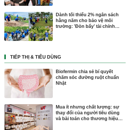
Dành tối thiểu 2% ngân sách
hằng năm cho bảo vệ môi
trường: 'Đòn bẩy' tài chính
công và bước ngoặt quản trị
hiện đại
TIẾP THỊ & TIÊU DÙNG
Biofermin chia sẻ bí quyết
chăm sóc đường ruột chuẩn
Nhật
Mua ít nhưng chất lượng: sự
thay đổi của người tiêu dùng
và bài toán cho thương hiệu
quốc tế