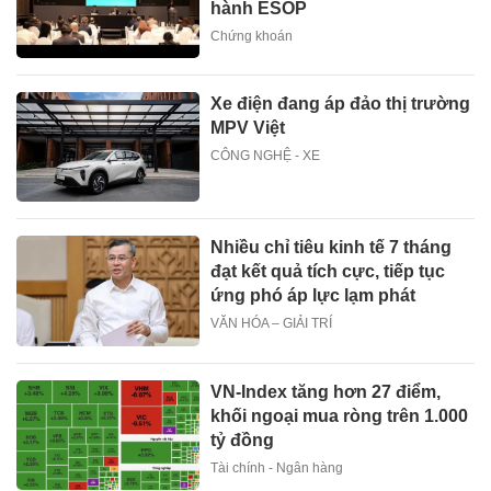
hành ESOP
Chứng khoán
Xe điện đang áp đảo thị trường
MPV Việt
CÔNG NGHỆ - XE
Nhiều chỉ tiêu kinh tế 7 tháng
đạt kết quả tích cực, tiếp tục
ứng phó áp lực lạm phát
VĂN HÓA – GIẢI TRÍ
VN-Index tăng hơn 27 điểm,
khối ngoại mua ròng trên 1.000
tỷ đồng
Tài chính - Ngân hàng