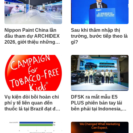
Nippon Paint China lần
Sau khi thâm nhập thị
đầu tham dự ARCHIDEX
trường, bước tiếp theo là
2026, giới thiệu những
gì?
đổi mới cho các ngành
công nghiệp
Vụ kiện đòi bồi hoàn chi
DFSK ra mắt mẫu E5
phí y tế liên quan đến
PLUS phiên bản tay lái
thuốc lá tại Brazil đạt đến
bên phải tại Indonesia,
cột mốc quan trọng khi
đánh dấu cột mốc mới
tòa án chuẩn bị ra phán
trong hành trình mở rộng
quyết.
toàn cầu