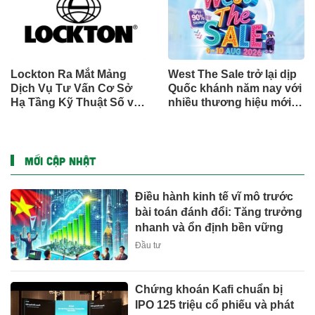
cầu (GMCS)
Lockton Ra Mắt Mảng
West The Sale trở lại dịp
Dịch Vụ Tư Vấn Cơ Sở
Quốc khánh năm nay với
Hạ Tầng Kỹ Thuật Số và
nhiều thương hiệu mới,
Trung Tâm Dữ Liệu Toàn
phần thưởng và ưu đãi
Cầu
mua sắm lên tới 90% tại
IMM và Westgate
MỚI CẬP NHẬT
Điều hành kinh tế vĩ mô trước
bài toán đánh đổi: Tăng trưởng
nhanh và ổn định bền vững
Đầu tư
Chứng khoán Kafi chuẩn bị
IPO 125 triệu cổ phiếu và phát