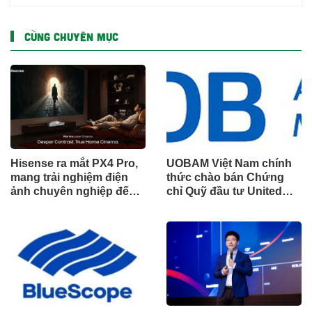
CÙNG CHUYÊN MỤC
Hisense ra mắt PX4 Pro,
UOBAM Việt Nam chính
mang trải nghiệm điện
thức chào bán Chứng
ảnh chuyên nghiệp đến
chỉ Quỹ đầu tư United
không gian gia đình
Dòng Tiền Linh Hoạt
(UMMF)