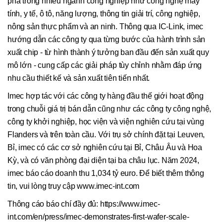
phá trong nhiều ngành công nghiệp như công nghệ máy
tính, y tế, ô tô, năng lượng, thông tin giải trí, công nghiệp,
nông sản thực phẩm và an ninh. Thông qua IC-Link, imec
hướng dẫn các công ty qua từng bước của hành trình sản
xuất chip - từ hình thành ý tưởng ban đầu đến sản xuất quy
mô lớn - cung cấp các giải pháp tùy chỉnh nhằm đáp ứng
nhu cầu thiết kế và sản xuất tiên tiến nhất.
Imec hợp tác với các công ty hàng đầu thế giới hoạt động
trong chuỗi giá trị bán dẫn cũng như các công ty công nghệ,
công ty khởi nghiệp, học viện và viện nghiên cứu tại vùng
Flanders và trên toàn cầu. Với trụ sở chính đặt tại Leuven,
Bỉ, imec có các cơ sở nghiên cứu tại Bỉ, Châu Âu và Hoa
Kỳ, và có văn phòng đại diện tại ba châu lục. Năm 2024,
imec báo cáo doanh thu 1,034 tỷ euro. Để biết thêm thông
tin, vui lòng truy cập www.imec-int.com
Thông cáo báo chí đầy đủ: https://www.imec-
int.com/en/press/imec-demonstrates-first-wafer-scale-