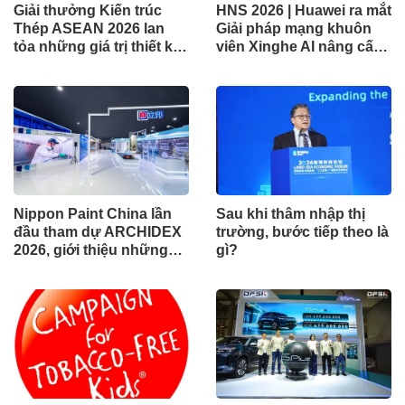
Giải thưởng Kiến trúc
HNS 2026 | Huawei ra mắt
Thép ASEAN 2026 lan
Giải pháp mạng khuôn
tỏa những giá trị thiết kế
viên Xinghe AI nâng cấp
xuất sắc qua hợp tác khu
cho khu vực Nam Phi
vực
Nippon Paint China lần
Sau khi thâm nhập thị
đầu tham dự ARCHIDEX
trường, bước tiếp theo là
2026, giới thiệu những
gì?
đổi mới cho các ngành
công nghiệp