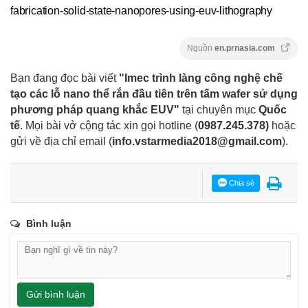
fabrication-solid-state-nanopores-using-euv-lithography
Nguồn
en.prnasia.com
Bạn đang đọc bài viết
"Imec trình làng công nghệ chế
tạo các lỗ nano thể rắn đầu tiên trên tấm wafer sử dụng
phương pháp quang khắc EUV"
tại chuyên mục
Quốc
tế
. Mọi bài vở cộng tác xin gọi hotline (
0987.245.378
)
hoặc
gửi về địa chỉ email
(
info.vstarmedia2018@gmail.com
).
Chia sẻ
Bình luận
Gửi bình luận