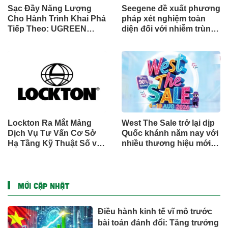
Sạc Đầy Năng Lượng
Seegene đề xuất phương
Cho Hành Trình Khai Phá
pháp xét nghiệm toàn
Tiếp Theo: UGREEN
diện đối với nhiễm trùng
Công Bố Bộ Sưu Tập
đường sinh sản thông
Honkai: Star Rail Chính
qua Nghiên cứu lâm
Thức Tại Đông Nam Á
sàng một triệu ca toàn
cầu (GMCS)
Lockton Ra Mắt Mảng
West The Sale trở lại dịp
Dịch Vụ Tư Vấn Cơ Sở
Quốc khánh năm nay với
Hạ Tầng Kỹ Thuật Số và
nhiều thương hiệu mới,
Trung Tâm Dữ Liệu Toàn
phần thưởng và ưu đãi
Cầu
mua sắm lên tới 90% tại
IMM và Westgate
MỚI CẬP NHẬT
Điều hành kinh tế vĩ mô trước
bài toán đánh đổi: Tăng trưởng