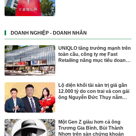
DOANH NGHIỆP - DOANH NHÂN
UNIQLO tăng trưởng mạnh trên
toàn cầu, công ty mẹ Fast
Retailing nâng mục tiêu doanh
thu và lợi nhuận năm 2026
Lộ diện khối tài sản trị giá gần
12.000 tỷ do con trai và con gái
ông Nguyễn Đức Thụy nắm
giữ tại một công ty sắp lên sàn
Một Gen Z giàu hơn cả ông
Trương Gia Bình, Bùi Thành
Nhơn trên sàn chứng khoán