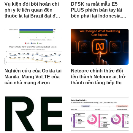
Vụ kiện đòi bồi hoàn chi
DFSK ra mắt mẫu E5
phí y tế liên quan đến
PLUS phiên bản tay lái
thuốc lá tại Brazil đạt đến
bên phải tại Indonesia,
cột mốc quan trọng khi
đánh dấu cột mốc mới
tòa án chuẩn bị ra phán
trong hành trình mở rộng
quyết.
toàn cầu
Nghiên cứu của Ookla tại
Netcore chính thức đổi
Manila: Mạng VoLTE của
tên thành Netcore.ai, trở
các nhà mạng được
thành nền tảng tiếp thị tự
chứng minh vượt trội
động bằng AI đầu tiên
hơn các ứng dụng OTT
chia sẻ trách nhiệm tăng
về chất lượng và độ tin
trưởng khách hàng
cậy của cuộc gọi thoại