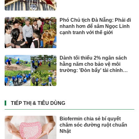
Phó Chủ tịch Đà Nẵng: Phải đi
nhanh hơn để sâm Ngọc Linh
cạnh tranh với thế giới
Dành tối thiểu 2% ngân sách
hằng năm cho bảo vệ môi
trường: 'Đòn bẩy' tài chính
công và bước ngoặt quản trị
hiện đại
TIẾP THỊ & TIÊU DÙNG
Biofermin chia sẻ bí quyết
chăm sóc đường ruột chuẩn
Nhật