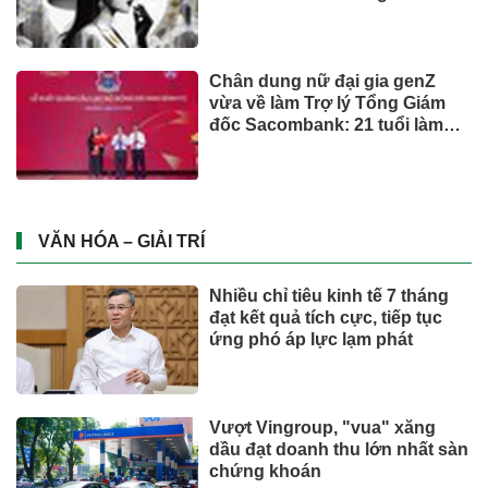
Chân dung nữ đại gia genZ
vừa về làm Trợ lý Tổng Giám
đốc Sacombank: 21 tuổi làm
Tổng Giám đốc doanh nghiệp
hàng không vũ trụ, nắm giữ
khối tài sản hàng nghìn tỷ
VĂN HÓA – GIẢI TRÍ
Nhiều chỉ tiêu kinh tế 7 tháng
đạt kết quả tích cực, tiếp tục
ứng phó áp lực lạm phát
Vượt Vingroup, "vua" xăng
dầu đạt doanh thu lớn nhất sàn
chứng khoán