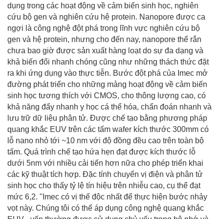
dụng trong các hoạt động về cảm biến sinh học, nghiên
cứu bộ gen và nghiên cứu hệ protein. Nanopore được ca
ngợi là công nghệ đột phá trong lĩnh vực nghiên cứu bộ
gen và hệ protein, nhưng cho đến nay, nanopore thể rắn
chưa bao giờ được sản xuất hàng loạt do sự đa dạng và
khả biến đổi nhanh chóng cũng như những thách thức đặt
ra khi ứng dụng vào thực tiễn. Bước đột phá của Imec mở
đường phát triển cho những mảng hoạt động về cảm biến
sinh học tương thích với CMOS, cho thông lượng cao, có
khả năng đẩy nhanh y học cá thể hóa, chẩn đoán nhanh và
lưu trữ dữ liệu phân tử. Được chế tạo bằng phương pháp
quang khắc EUV trên các tấm wafer kích thước 300mm có
lỗ nano nhỏ tới ~10 nm với độ đồng đều cao trên toàn bộ
tấm. Quá trình chế tạo hứa hẹn đạt được kích thước lỗ
dưới 5nm với nhiều cải tiến hơn nữa cho phép triển khai
các kỹ thuật tích hợp. Đặc tính chuyển vị điện và phân tử
sinh học cho thấy tỷ lệ tín hiệu trên nhiễu cao, cụ thể đạt
mức 6,2. "Imec có vị thế độc nhất để thực hiện bước nhảy
vọt này. Chúng tôi có thể áp dụng công nghệ quang khắc