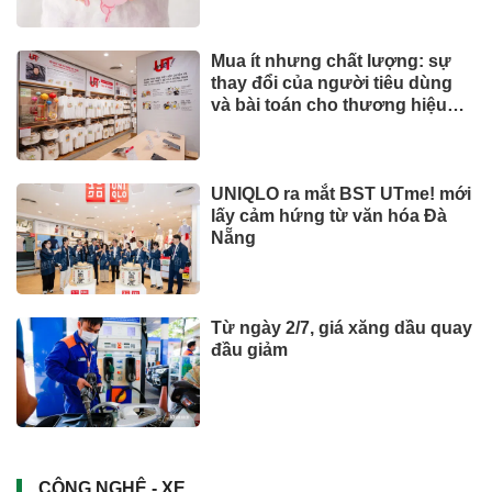
Mua ít nhưng chất lượng: sự
thay đổi của người tiêu dùng
và bài toán cho thương hiệu
quốc tế
UNIQLO ra mắt BST UTme! mới
lấy cảm hứng từ văn hóa Đà
Nẵng
Từ ngày 2/7, giá xăng dầu quay
đầu giảm
CÔNG NGHỆ - XE