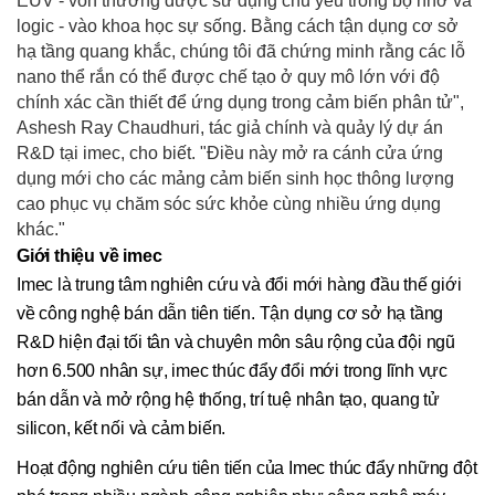
EUV - vốn thường được sử dụng chủ yếu trong bộ nhớ và
logic - vào khoa học sự sống. Bằng cách tận dụng cơ sở
hạ tầng quang khắc, chúng tôi đã chứng minh rằng các lỗ
nano thể rắn có thể được chế tạo ở quy mô lớn với độ
chính xác cần thiết để ứng dụng trong cảm biến phân tử",
Ashesh Ray Chaudhuri, tác giả chính và quảy lý dự án
R&D tại imec, cho biết. "Điều này mở ra cánh cửa ứng
dụng mới cho các mảng cảm biến sinh học thông lượng
cao phục vụ chăm sóc sức khỏe cùng nhiều ứng dụng
khác."
Giới thiệu về imec
Imec là trung tâm nghiên cứu và đổi mới hàng đầu thế giới
về công nghệ bán dẫn tiên tiến. Tận dụng cơ sở hạ tầng
R&D hiện đại tối tân và chuyên môn sâu rộng của đội ngũ
hơn 6.500 nhân sự, imec thúc đẩy đổi mới trong lĩnh vực
bán dẫn và mở rộng hệ thống, trí tuệ nhân tạo, quang tử
silicon, kết nối và cảm biến.
Hoạt động nghiên cứu tiên tiến của Imec thúc đẩy những đột