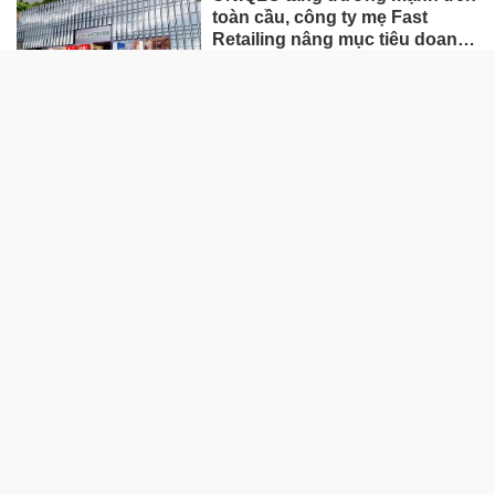
toàn cầu, công ty mẹ Fast
Retailing nâng mục tiêu doanh
thu và lợi nhuận năm 2026
Lộ diện khối tài sản trị giá gần
12.000 tỷ do con trai và con gái
ông Nguyễn Đức Thụy nắm
giữ tại một công ty sắp lên sàn
Một Gen Z giàu hơn cả ông
Trương Gia Bình, Bùi Thành
Nhơn trên sàn chứng khoán
Chân dung nữ đại gia genZ
vừa về làm Trợ lý Tổng Giám
đốc Sacombank: 21 tuổi làm
Tổng Giám đốc doanh nghiệp
hàng không vũ trụ, nắm giữ