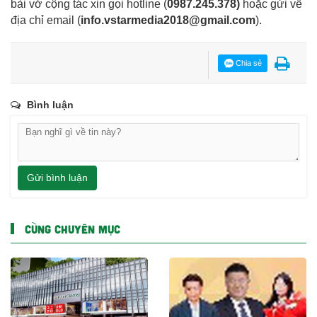
bài vở cộng tác xin gọi hotline (
0987.245.378
)
hoặc gửi về
địa chỉ email
(
info.vstarmedia2018@gmail.com
).
Chia sẻ
Bình luận
Gửi bình luận
CÙNG CHUYÊN MỤC