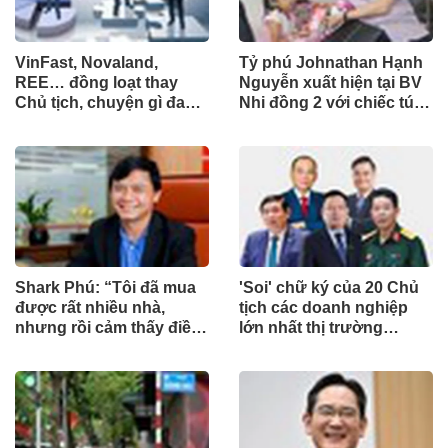
VinFast, Novaland,
Tỷ phú Johnathan Hạnh
REE… đồng loạt thay
Nguyễn xuất hiện tại BV
Chủ tịch, chuyện gì đang
Nhi đồng 2 với chiếc túi
xảy ra?
"Very Special" vào ngày
đặc biệt
Shark Phú: “Tôi đã mua
'Soi' chữ ký của 20 Chủ
được rất nhiều nhà,
tịch các doanh nghiệp
nhưng rồi cảm thấy điều
lớn nhất thị trường
đó vô nghĩa”
chứng khoán Việt Nam