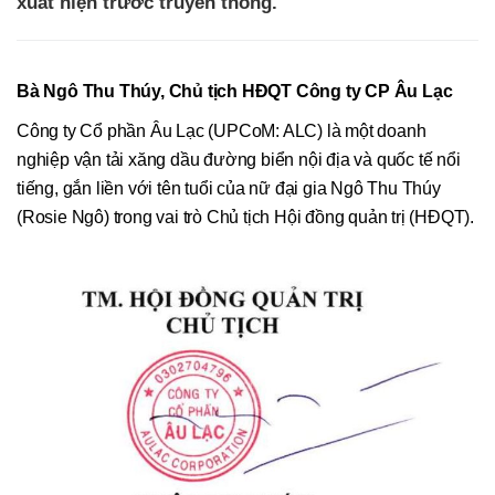
xuất hiện trước truyền thông.
Bà Ngô Thu Thúy, Chủ tịch HĐQT Công ty CP Âu Lạc
Công ty Cổ phần Âu Lạc (UPCoM: ALC) là một doanh
nghiệp vận tải xăng dầu đường biển nội địa và quốc tế nổi
tiếng, gắn liền với tên tuổi của nữ đại gia Ngô Thu Thúy
(Rosie Ngô) trong vai trò Chủ tịch Hội đồng quản trị (HĐQT).