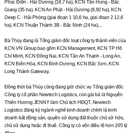
Phúc Điền - Hải Dương (18,7 ha), KCN Tân Hưng - Bắc
Giang (35 ha), KCN An Phát - Hải Dương (8,92 ha), KCN
Deep C - Hải Phòng (giai đoạn 1 10,6 ha, giai đoạn 2 12,6
ha), KCN Thuận Thành 3B - Bắc Ninh (24 ha),...
Bà Thúy đang là Tổng giám đốc loạt công ty thành viên của
KCN VN Group bao gồm KCN Management, KCN TP Hồ
Chí Minh, KCN Đồng Nai, KCN Tân An Thạnh - Long An,
KCN Biên Hòa, KCN Bình Dương, KCN Bắc Sơn, KCN
Long Thành Gateway.
Đồng thời bà Thúy cũng đang giữ chức vụ Tổng giám đốc
Công ty cổ phần Newtech Logistics, con gái bà là Nguyễn
Thiên Hương JENNY làm Chủ tịch HĐQT. Newtech
Logistics đăng ký ngành nghề kinh doanh chính là kinh
doanh bất động sản, quyền sử dụng đất thuộc chủ sở hữu,
chủ sử dụng hoặc đi thuê. Công ty có vốn điều lệ hơn 205 tỷ