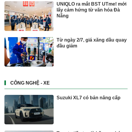
UNIQLO ra mắt BST UTme! mới
lấy cảm hứng từ văn hóa Đà
Nẵng
Từ ngày 2/7, giá xăng dầu quay
đầu giảm
CÔNG NGHỆ - XE
Suzuki XL7 có bản nâng cấp