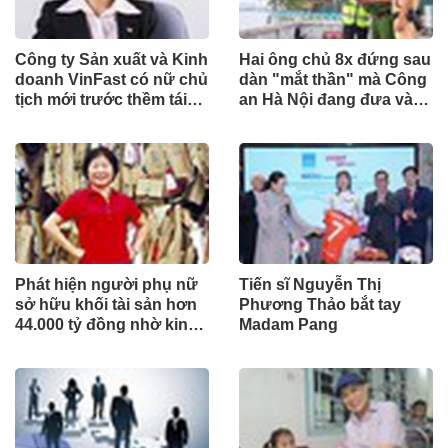
Công ty Sản xuất và Kinh
Hai ông chủ 8x đứng sau
doanh VinFast có nữ chủ
dàn "mắt thần" mà Công
tịch mới trước thềm tái
an Hà Nội đang đưa vào
cấu trúc
phục vụ tuần tra
Phát hiện người phụ nữ
Tiến sĩ Nguyễn Thị
sở hữu khối tài sản hơn
Phương Thảo bắt tay
44.000 tỷ đồng nhờ kinh
Madam Pang
doanh giấy phế liệu