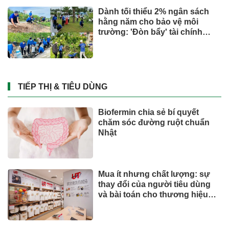
Dành tối thiểu 2% ngân sách
hằng năm cho bảo vệ môi
trường: 'Đòn bẩy' tài chính
công và bước ngoặt quản trị
hiện đại
TIẾP THỊ & TIÊU DÙNG
Biofermin chia sẻ bí quyết
chăm sóc đường ruột chuẩn
Nhật
Mua ít nhưng chất lượng: sự
thay đổi của người tiêu dùng
và bài toán cho thương hiệu
quốc tế