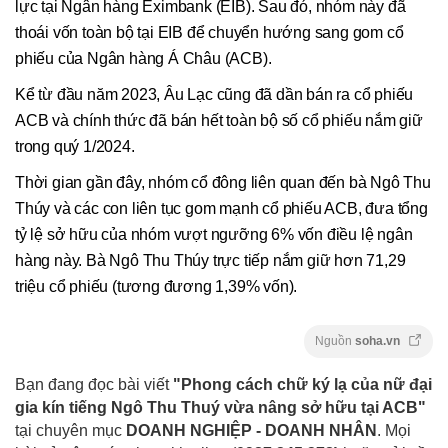
lực tại Ngân hàng Eximbank (EIB). Sau đó, nhóm này đã
thoái vốn toàn bộ tại EIB để chuyển hướng sang gom cổ
phiếu của Ngân hàng Á Châu (ACB).
Kể từ đầu năm 2023, Âu Lạc cũng đã dần bán ra cổ phiếu
ACB và chính thức đã bán hết toàn bộ số cổ phiếu nắm giữ
trong quý 1/2024.
Thời gian gần đây, nhóm cổ đông liên quan đến bà Ngô Thu
Thúy và các con liên tục gom mạnh cổ phiếu ACB, đưa tổng
tỷ lệ sở hữu của nhóm vượt ngưỡng 6% vốn điều lệ ngân
hàng này. Bà Ngô Thu Thúy trực tiếp nắm giữ hơn 71,29
triệu cổ phiếu (tương đương 1,39% vốn).
Nguồn
soha.vn
Bạn đang đọc bài viết
"Phong cách chữ ký lạ của nữ đại
gia kín tiếng Ngô Thu Thuý vừa nâng sở hữu tại ACB"
tại chuyên mục
DOANH NGHIỆP - DOANH NHÂN
. Mọi