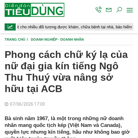
o nhiều đối tượng được khám, chữa bệnh tại nhà, bảo hiểm y tế chi trả
TRANG CHỦ
DOANH NGHIỆP - DOANH NHÂN
Phong cách chữ ký lạ của
nữ đại gia kín tiếng Ngô
Thu Thuý vừa nâng sở
hữu tại ACB
07/06/2026 17:00
Bà sinh năm 1967, là một trong những nữ doanh
nhân mang quốc tịch kép (Việt Nam và Canada),
quyền lực nhưng kín tiếng, hầu như không bao giờ