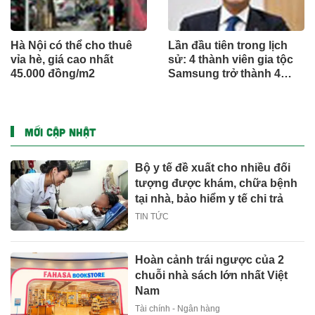
Hà Nội có thể cho thuê
Lần đầu tiên trong lịch
vỉa hè, giá cao nhất
sử: 4 thành viên gia tộc
45.000 đồng/m2
Samsung trở thành 4
người giàu nhất Hàn
Quốc, đế chế 1.000 tỷ
USD hùng mạnh chưa
từng có
MỚI CẬP NHẬT
Bộ y tế đề xuất cho nhiều đối
tượng được khám, chữa bệnh
tại nhà, bảo hiểm y tế chi trả
TIN TỨC
Hoàn cảnh trái ngược của 2
chuỗi nhà sách lớn nhất Việt
Nam
Tài chính - Ngân hàng