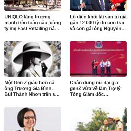
UNIQLO tăng trưởng
Lộ diện khối tài sản trị giá
mạnh trên toàn cầu, công
gần 12.000 tỷ do con trai
ty mẹ Fast Retailing nâng
và con gái ông Nguyễn
mục tiêu doanh thu và lợi
Đức Thụy nắm giữ tại
nhuận năm 2026
một công ty sắp lên sàn
Một Gen Z giàu hơn cả
Chân dung nữ đại gia
ông Trương Gia Bình,
genZ vừa về làm Trợ lý
Bùi Thành Nhơn trên sàn
Tổng Giám đốc
chứng khoán
Sacombank: 21 tuổi làm
Tổng Giám đốc doanh
nghiệp hàng không vũ
trụ, nắm giữ khối tài sản
hàng nghìn tỷ